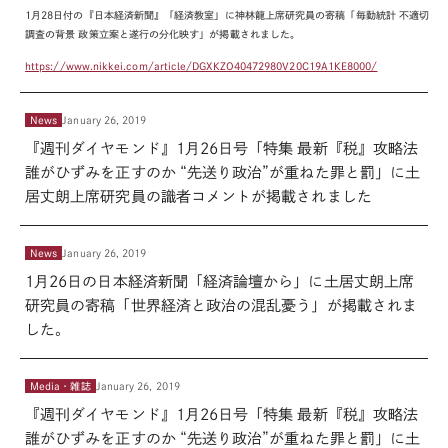
1月28日付の『日本経済新聞』「経済教室」に神林龍上席研究員の寄稿「毎勤統計 不適切
調査の背景 政策立案と遂行の分化映す」が掲載されました。
https://www.nikkei.com/article/DGXKZO40472980V20C19A1KE8000/
News
January 26, 2019
『週刊ダイヤモンド』1月26日号「特集 最新『税』攻略法
誰がひずみを正すのか “先送り政治”が重ねた罪と罰」に土
居丈朗上席研究員の識者コメントが掲載されました
News
January 26, 2019
1月26日の日本経済新聞「経済論壇から」に土居丈朗上席
研究員の寄稿「世界経済と政治の混乱憂う」が掲載されま
した。
Media・雑誌
January 26, 2019
『週刊ダイヤモンド』1月26日号「特集 最新『税』攻略法
誰がひずみを正すのか “先送り政治”が重ねた罪と罰」に土