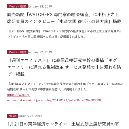
Media・新聞
January 23, 2019
読売新聞「WATCHERS 専門家の経済講座」に小松正之上
席研究員のインタビュー「水産大国 復活への処方箋」掲載
1月23日付の『読売新聞』「WATCHERS 専門家の
経済講座」に小松正之上席研
究員のイ
ンタビュー「水産大国 復活への処方箋」が掲載されました。
Media・雑誌
January 22, 2019
『週刊エコノミスト』 に森信茂樹研究主幹の寄稿「ギグ・
エコノミーに遅れる税制改革 サービス発想で申告漏れを防
げ」掲載
『週刊エコノミスト』 1月22日号に森信茂樹研究主幹の寄稿「ギグ・エコノミーに遅れる
税制改革 サービス発想で申告漏れを防げ」が掲載されました。
https://weekly-
economist.mainichi.jp/articles/20190122/se1/00m/020/003000c
News
January 21, 2019
1月21日の東洋経済オンラインに土居丈朗上席研究員の寄