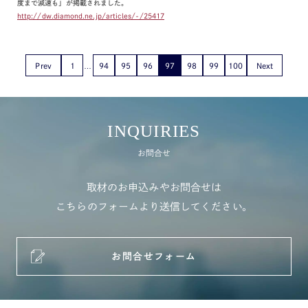
度まで減速も」が掲載されました。
http://dw.diamond.ne.jp/articles/-/25417
Prev
1
94
95
96
97
98
99
100
Next
INQUIRIES
お問合せ
取材のお申込みやお問合せは
こちらのフォームより送信してください。
お問合せフォーム