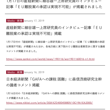
1月17日の産経新聞に細谷雄一上席研究員のインタビュー
記事「ＥＵ離脱案の承認は実現不可能」が掲載されました
Media・新聞
January 17, 2019
産経新聞に細谷雄一上席研究員のインタビュー記事「ＥＵ
離脱案の承認は実現不可能」掲載
1月17日付の『産経新聞』に細谷雄一上席研究員のインタビュー記事「ＥＵ
離脱案の承認
は実現不可能」が掲載されたほか、各地方紙に英下院のＥＵ
離脱合意案否決に関する識者
コメントが掲載されました。
https://www.sankei.com/world/news/190116/wor1901160016-n1.html
Media・新聞
January 16, 2019
日本経済新聞「GAFAへの課税 困難」に森信茂樹研究主幹
の識者コメント掲載
1月16日付の『日本経済新聞』「GAFAへの課税 困難」に森信茂樹研究主幹の識者コメン
トが掲載されました。
https://www.nikkei.com/article/DGKKZO40045880V10C19A1EA2000/