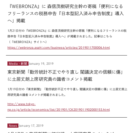
『WEBRONZA』に 森信茂樹研究主幹の寄稿「便利になる
フリーランスの税務申告『日本型記入済み申告制度』導入
へ」掲載
1月21日付の『WEBRONZA』に 森信茂樹研究主幹の寄稿「便利になるフリーラ
ンスの税
務申告『日本型記入済み申告制度』導入へ」が掲載されました。
記事はこちら
（「WEBRONZA」サイトへ）
https://webronza.asahi.com/business/articles/2019011700006.html
Media・新聞
January 19, 2019
東京新聞「勤労統計不正でやり直し 閣議決定の信頼に傷」
に土居丈朗上席研究員の識者コメント掲載
1月19日付の『東京新聞』「勤労統計不正でやり直し 閣議決定の信頼に傷」
に土居丈朗上
席研究員の識者コメントが掲載されました。
http://www.tokyo-
np.co.jp/article/economics/list/201901/CK2019011902000153.html
News
January 17, 2019