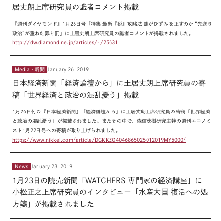
居丈朗上席研究員の識者コメント掲載
『週刊ダイヤモンド』1月26日号「特集 最新『税』攻略法 誰がひずみを正すのか “先送り
政治”が重ねた罪と罰」に土居丈朗上席研究員の識者コメントが掲載されました。
http://dw.diamond.ne.jp/articles/-/25631
Media・新聞
January 26, 2019
日本経済新聞「経済論壇から」に土居丈朗上席研究員の寄
稿「世界経済と政治の混乱憂う」掲載
1月26日付の『日本経済新聞』「経済論壇から」に土居丈朗上席研究員の寄稿「世界経済
と政治の混乱憂う」が掲載されました。またその中で、森信茂樹研究主幹の週刊エコノミ
スト1月22日号への寄稿が取り上げられました。
https://www.nikkei.com/article/DGKKZO4046865025012019MY5000/
News
January 23, 2019
1月23日の読売新聞「WATCHERS 専門家の経済講座」に
小松正之上席研究員のインタビュー「水産大国 復活への処
方箋」が掲載されました