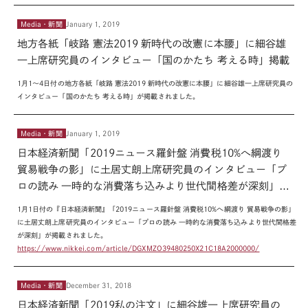
Media・新聞
January 1, 2019
地方各紙「岐路 憲法2019 新時代の改憲に本腰」に細谷雄
一上席研究員のインタビュー「国のかたち 考える時」掲載
1月1～4日付の地方各紙「岐路 憲法2019 新時代の改憲に本腰」に細谷雄一上席研究員の
インタビュー「国のかたち 考える時」が掲載されました。
Media・新聞
January 1, 2019
日本経済新聞「2019ニュース羅針盤 消費税10%へ綱渡り
貿易戦争の影」に土居丈朗上席研究員のインタビュー「プ
ロの読み 一時的な消費落ち込みより世代間格差が深刻」掲
載
1月1日付の『日本経済新聞』「2019ニュース羅針盤 消費税10%へ綱渡り 貿易戦争の影」
に土居丈朗上席研究員のインタビュー「プロの読み 一時的な消費落ち込みより世代間格差
が深刻」が掲載されました。
https://www.nikkei.com/article/DGXMZO39480250X21C18A2000000/
Media・新聞
December 31, 2018
日本経済新聞「2019私の注文」に細谷雄一上席研究員の