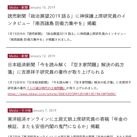
Media・新聞
January 15, 2019
読売新聞「政治展望2019 語る」に神保謙上席研究員のイ
ンタビュー「南西諸島 防衛力集中を」掲載
1月15日付の『読売新聞』「政治展望2019 語る」に神保謙上席研究員のインタビュー
「南西諸島 防衛力集中を」が掲載されました。
Media・新聞
January 12, 2019
日本経済新聞「今を読み解く 『空き家問題』解決の処方
箋」に吉原祥子研究員の著作が取り上げられる
1月12日付の『日本経済新聞』「今を読み解く 『空き家問題』解決の処方箋」に吉原祥子
研究員の著作
『人口減少時代の土地問題』
が取り上げられました。
https://www.nikkei.com/article/DGKKZO39912010R10C19A1MY5000/
Media・その他
January 7, 2019
東洋経済オンラインに土居丈朗上席研究員の寄稿「年金の
検証、またも安倍内閣の鬼門になるか」掲載
1月7日付『東洋経済オンライン』に土居丈朗上席研究員の寄稿「年金の検証、またも安倍