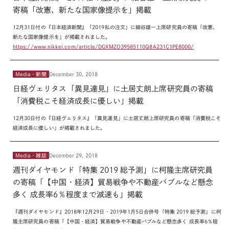
寄稿「改憲、新たな国家像提示を」掲載
12月31日付の『日本経済新聞』「2019私の注文」に細谷雄一上席研究員の寄稿「改憲、
新たな国家像提示を」が掲載されました。
https://www.nikkei.com/article/DGXMZO39585110Q8A231C1PE8000/
Media・新聞
December 30, 2018
日経ヴェリタス「異見達見」に土居丈朗上席研究員の寄稿
「消費税こそ経済成長に優しい」掲載
12月30日付の『日経ヴェリタス』「異見達見」に土居丈朗上席研究員の寄稿「消費税こそ
経済成長に優しい」が掲載されました。
Media・雑誌
December 29, 2018
週刊ダイヤモンド「特集 2019 総予測」に柯隆主席研究員
の寄稿「【中国・経済】貿易戦争や不動産バブルなど懸念
多く 成長率6％程度まで減速も」掲載
『週刊ダイヤモンド』2018年12月29日・2019年1月5日合併号「特集 2019 総予測」に柯
隆主席研究員の寄稿「【中国・経済】貿易戦争や不動産バブルなど懸念多く 成長率6％程