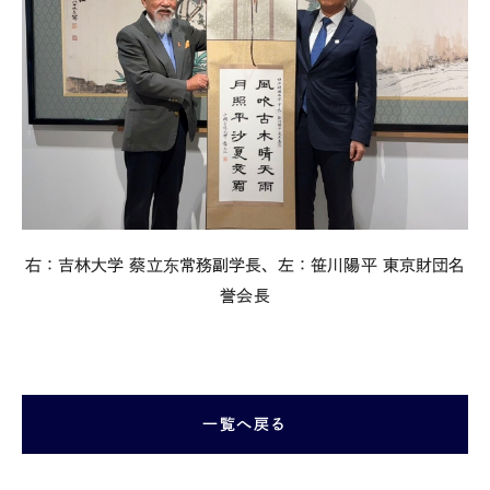
右：吉林大学 蔡立东常務副学長、左：笹川陽平 東京財団名
誉会長
一覧へ戻る