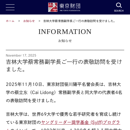
SEARCH
ホーム
お知らせ
吉林大学蔡常務副学長ご一行の表敬訪問を受けました。
INFORMATION
お知らせ
November 17, 2025
吉林大学蔡常務副学長ご一行の表敬訪問を受け
ました。
2025
年
11
月
10
日、東京財団笹川陽平名誉会長は、吉林大
学の蔡立东（
Cai Lidong
）常務副学長と同大学の代表者
4
名
の表敬訪問を受けました。
吉林大学は、世界
69
大学で優秀な若手研究者を育成し続け
ている東京財団の
ヤングリーダー奨学基⾦ (Sylff)プログラ