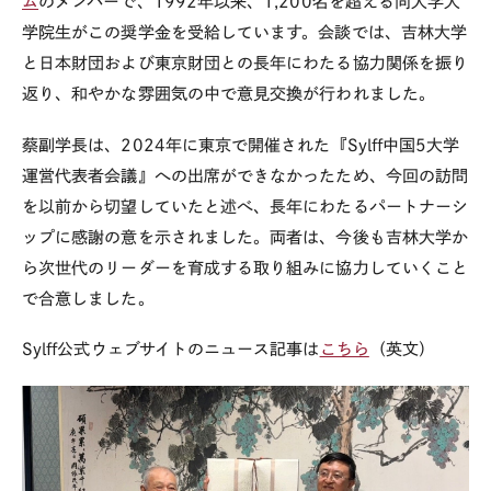
ム
のメンバーで、
1992
年以来、
1,200
名を超える同大学大
学院生がこの奨学金を受給しています。会談では、吉林大学
と日本財団および東京財団との長年にわたる協力関係を振り
返り、和やかな雰囲気の中で意見交換が行われました。
蔡副学長は、
2024
年に東京で開催された『
Sylff
中国
5
大学
運営代表者会議』への出席ができなかったため、今回の訪問
を以前から切望していたと述べ、長年にわたるパートナーシ
ップに感謝の意を示されました。両者は、今後も吉林大学か
ら次世代のリーダーを育成する取り組みに協力していくこと
で合意しました。
Sylff公式ウェブサイトのニュース記事は
こちら
（英文）