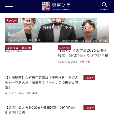
SEARCH
Review
【対談動画】なぜ若手医師は「美容外科」を選ぶ
のか―花房火月×藤白りり「キャリアの選択と覚
悟」
August 6, 2026
藤田 卓仙
2026年4月撮影：はなふさ皮膚科新宿院
政策提言・報告書
Review
【論考】骨太方針2026と債務
May 27, 2026
残高（対GDP比）引き下げ目標
August 5, 2026
小黒 一正
【対談動画】なぜ若手医師は「美容外科」を選ぶ
Review
のか―花房火月×藤白りり「キャリアの選択と覚
悟」
August 6, 2026
藤田 卓仙
【論考】骨太方針2026と債務残高（対GDP比）
Review
引き下げ目標