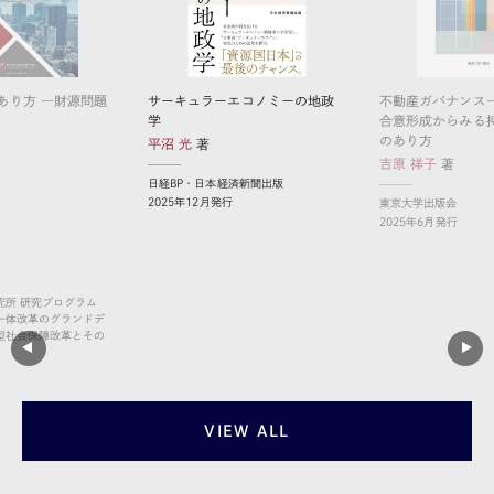
あり方 ―財源問題
サーキュラーエコノミーの地政
不動産ガバナンス
学
合意形成からみる
のあり方
平沼 光
吉原 祥子
日経BP・日本経済新聞出版
2025年12月発行
東京大学出版会
2025年6月発行
究所 研究プログラム
一体改革のグランドデ
型社会保障改革とその
VIEW ALL