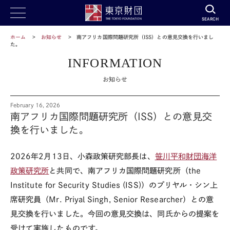
SEARCH
ホーム
お知らせ
南アフリカ国際問題研究所（ISS）との意見交換を行いまし
た。
INFORMATION
お知らせ
February 16, 2026
南アフリカ国際問題研究所（ISS）との意見交
換を行いました。
2026
年
2
月
13
日、小森政策研究部長は、
笹川平和財団海洋
政策研究所
と共同で、南アフリカ国際問題研究所（
the
Institute for Security Studies (ISS)
）のプリヤル・シン上
席研究員（
Mr. Priyal Singh, Senior Researcher
）との意
見交換を行いました。今回の意見交換は、同氏からの提案を
受けて実施したものです。