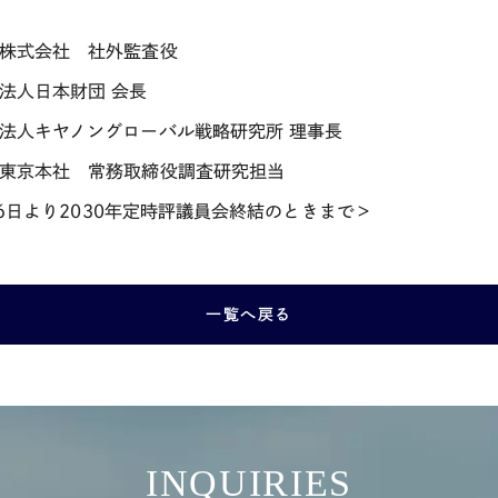
付
設株式会社 社外監査役
法人日本財団 会長
団法人キヤノングローバル戦略研究所 理事長
東京本社 常務取締役調査研究担当
6
日より
2030
年定時評議員会終結のときまで＞
一覧へ戻る
INQUIRIES