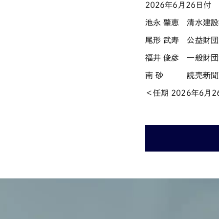
2026
年
6
月
26
日
池永 肇恵 清水建
尾形 武寿 公益財団
福井 俊彦 一般財
南 砂 読売新聞
＜任期
2026
年
6
月
2