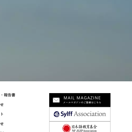
物・報告書
らせ
ント
合せ