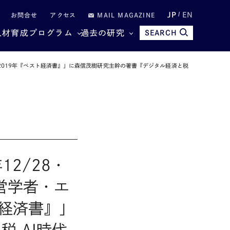
JP
EN
お問合せ
アクセス
MAIL MAGAZINE
人材育成プログラム
過去の研究
SEARCH
んだ 2019年『ベスト経済書』」に森信茂樹研究主幹の著書『デジタル経済と税
12/28・
営学者・エ
ト経済書』」