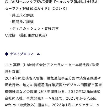
〇
「AISIヘルスケアSWG策定『ヘルスケア領域におけるAI
セーフティ評価観点ガイド』について」
・井上氏ご解説
・風間氏ご講演
・ディスカッション・質疑応答
〇総括
(藤田主席研究員
)
◆ ゲストプロフィール
井上 真夢
（
Ubie
株式会社アクセラレーター本部代表
/
政策
渉外参事）
2014
年に総務省入省後、電気通信事業分野の消費者保護や
郵政行政、地方の情報通信施策振興やデジタル田園都市国家
構想推進などの政策に約
8
年間携わる。
2022
年に
Ubie
株式
会社に入社。事業開発チームを経て、
2023
年から
Public
Affairs
（政策渉外）担当に。
2026
年
1
月にアクセラレータ