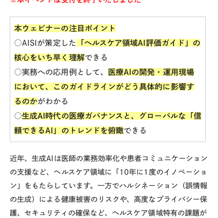
本ウェビナーの注目ポイント
○AISIが策定した
「ヘルスケア領域AI評価ガイド」の
核心をいち早く理解
できる
○実務への応用例として、
医療AIの開発・運用現場
において、このガイドラインがどう具体的に影響す
るのか
がわかる
○
生成AI時代の医療ガバナンスと、グローバルな「信
頼できるAI」のトレンドを俯瞰
できる
近年、生成
AI
は医師の業務効率化や患者コミュニケーション
の支援など、ヘルスケア領域に「
10
年に
1
度のイノベーショ
ン」をもたらしています。一方でハルシネーション（誤情報
の生成）による健康被害のリスクや、高度なプライバシー保
護、セキュリティの確保など、ヘルスケア領域特有の課題が