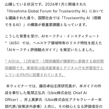
山積している状況です。
2026
年
1
月に開催された
「
Hiroshima Global Forum for Trustworthy AI
」において
も議論された通り、国際社会では「
Trustworthy AI
（信頼
できる
AI
）」の構築が最重要課題となっています。
こうした背景を受け、
AI
セーフティ・インスティテュート
*
（
AISI
）では、ヘルスケア領域特有のリスク特性を捉えた
「
AI
セーフティ評価観点ガイド」を策定いたしました。
* AISIは、12府省庁・5関係機関が横断的に参画する政府関
係機関です。事務局は経済産業省とデジタル庁を所管官庁と
しているIPA内に設置されています。
本ウェビナーでは、藤田卓仙主席研究員が、本ガイドの作
成を牽引した風間正弘氏（
Ubie
株式会社
Chief AI
Officer
）、井上真夢氏（
Ubie
株式会社アクセラレーター本
部代表
/
政策渉外参事）と共に、その核心となる評価項目の