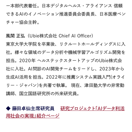
ー本部代表着任。日本デジタルヘルス・アライアンス 信頼
できる
AI
のイノベーション推進委員会委員長、日本医療ベン
チャー協会主幹。
風間 正弘
（
Ubie
株式会社
Chief AI Officer
）
東京大学大学院を卒業後、リクルートホールディングスに入
社。様々な領域のデータ分析や機械学習アルゴリズム開発を
担当。
2020
年 ヘルステックスタートアップの
Ubie
株式会
社に入社。
AI
問診の
AI
開発チームをリードし、
2023
年から
生成
AI
活用を担当。
2022
年に推薦システム実践入門
(
オライ
リー・ジャパン
)
を共著で執筆。
現在、津田塾大学の非常勤
講師、国立国語研究所の外来研究員。
◆ 藤田卓仙主席研究員
研究プロジェクト「AIデータ利活
用社会の実現」紹介ページ