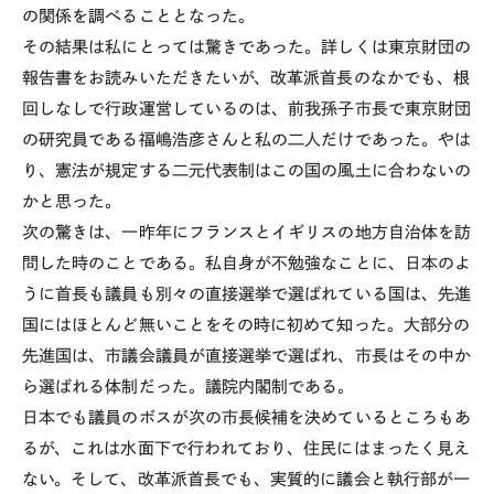
の関係を調べることとなった。
その結果は私にとっては驚きであった。詳しくは東京財団の
報告書をお読みいただきたいが、改革派首長のなかでも、根
回しなしで行政運営しているのは、前我孫子市長で東京財団
の研究員である福嶋浩彦さんと私の二人だけであった。やは
り、憲法が規定する二元代表制はこの国の風土に合わないの
かと思った。
次の驚きは、一昨年にフランスとイギリスの地方自治体を訪
問した時のことである。私自身が不勉強なことに、日本のよ
うに首長も議員も別々の直接選挙で選ばれている国は、先進
国にはほとんど無いことをその時に初めて知った。大部分の
先進国は、市議会議員が直接選挙で選ばれ、市長はその中か
ら選ばれる体制だった。議院内閣制である。
日本でも議員のボスが次の市長候補を決めているところもあ
るが、これは水面下で行われており、住民にはまったく見え
ない。そして、改革派首長でも、実質的に議会と執行部が一