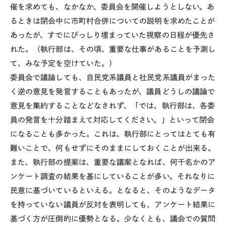
催を求めても、なかなか、委員会を開催しようとしない。あ
るときは閉会中に市町村合併についての説明を求めたことが
あったが、すでにびっしり埋まっていた視察の日程が優先さ
れた。（執行部は、その頃、重要な仕事があることを予測し
て、みな予定を空けていた。）
委員会で議論しても、自民党系議員と社民党系議員がまった
く逆の意見を発言することもあったが、議員どうしの議論で
意見を集約することなどなされず、「では、執行部は、各委
員の発言を十分踏まえて対応してください。」といって閉会
になることも多かった。これは、執行部にとってはとても有
難いことで、何もせずにそのままにしておくことが出来る。
また、執行部の提案は、重要な議案となれば、何千名かのア
ンケート調査の結果を基にしていることが多い。それなりに
民意に基づいているといえる。となると、そのようなデータ
を持っていない議員が反対を表明しても、アンケート結果に
基づく方が圧倒的に優勢となる。少なくとも、議会での質問