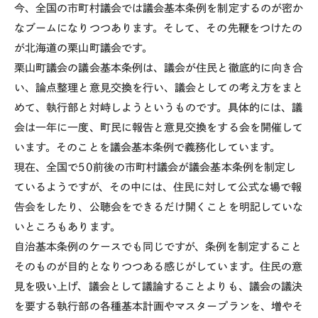
今、全国の市町村議会では議会基本条例を制定するのが密か
なブームになりつつあります。そして、その先鞭をつけたの
が北海道の栗山町議会です。
栗山町議会の議会基本条例は、議会が住民と徹底的に向き合
い、論点整理と意見交換を行い、議会としての考え方をまと
めて、執行部と対峙しようというものです。具体的には、議
会は一年に一度、町民に報告と意見交換をする会を開催して
います。そのことを議会基本条例で義務化しています。
現在、全国で50前後の市町村議会が議会基本条例を制定し
ているようですが、その中には、住民に対して公式な場で報
告会をしたり、公聴会をできるだけ開くことを明記していな
いところもあります。
自治基本条例のケースでも同じですが、条例を制定すること
そのものが目的となりつつある感じがしています。住民の意
見を吸い上げ、議会として議論することよりも、議会の議決
を要する執行部の各種基本計画やマスタープランを、増やそ