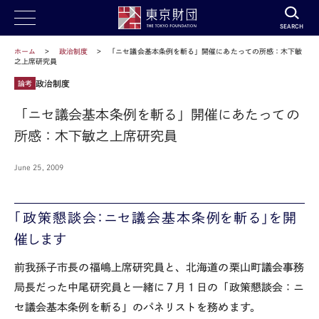
SEARCH
ホーム
政治制度
「ニセ議会基本条例を斬る」開催にあたっての所感：木下敏
之上席研究員
政治制度
論考
「ニセ議会基本条例を斬る」開催にあたっての
所感：木下敏之上席研究員
June 25, 2009
「政策懇談会：ニセ議会基本条例を斬る」を開
催します
前我孫子市長の福嶋上席研究員と、北海道の栗山町議会事務
局長だった中尾研究員と一緒に７月１日の「政策懇談会：ニ
セ議会基本条例を斬る」のパネリストを務めます。