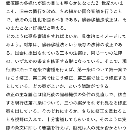
価値観の多様化が誰の目にも明らかになった21世紀のいま
こそ、旧来の慣行を改め、きめ細かい国会審議を行うこと
で、政治の活性化を図るべきである。臓器移植法改正は、そ
のまたとない好機だと考える。
どのように逐条審議をすればよいか、具体的にイメージして
みよう。対象は、臓器移植法という既存の法律の改正であ
る。国会に提出されている三本の法案は、同じ一つの法律
の、いずれかの条文を修正する形になっている。そこで、現
行法に沿って逐条で審議を行えば、第一条について第一案で
はこう修正、第二案ではこう修正、第三案ではこう修正する
としている、どの案がよいか、という議論ができる。
改正の主な論点は脳死後の臓器提供の条件の見直しで、該当
する現行法第六条について、三つの案がそれぞれ異なる修正
案を出している。そのどれにするか、さらに修正を重ねるこ
とも視野に入れて、十分審議してもらいたい。そのように実
際の条文に即して審議を行えば、脳死は人の死か否かという