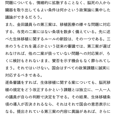
問題についても、情緒的に拡散することなく、脳死の人から
臓器を取り出してもよい条件は何かという政策論に集中した
議論ができるだろう。
また、金田議員らの第三案は、移植医療の様々な問題に対応
する、与党の二案にはない条項を数多く備えている。先に述
べた生体移植に関するルールの新設は、その一つである。三
本のうちどれを選ぶかという従来の審議では、第三案が選ば
れなければ、他の二案が扱っていない問題への対応策が、ろ
くに検討もされないまま、賛否を示す機会もなく葬られてし
まう。それではいけない。国会はすべての政策課題に誠実に
対応するべきである。
逐条審議をすれば、生体移植に関する案についても、脳死移
植の規定をどう改正するかという課題とは独立に、一人一人
の議員が自らの判断で決定を下せる。その結果、生体移植条
項の導入が否決されるなら、それはそれで国会の意思表示に
なる。提出されている第三案の内容に異論があれば、さらに