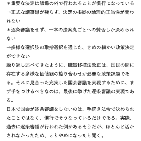
＊重要な決定は議場の外で行われることが慣行になっている
→正式な議事録が残らず、決定の根拠の論理的正当性が問わ
れない
＊逐条審議をせず、一本の法案丸ごとへの賛否しか決められ
ない
→多様な選択肢の取捨選択を通じた、きめの細かい政策決定
ができない
繰り返し述べてきたように、臓器移植法改正は、国民の間に
存在する多様な価値観の擦り合わせが必要な政策課題であ
る。それに見合った充実した国会審議を実現するために、ま
ず手をつけるべきなのは、最後に挙げた逐条審議の実現であ
る。
日本で国会が逐条審議をしないのは、手続き法令で決められ
たことではなく、慣行でそうなっているだけである。実際、
過去に逐条審議が行われた例があるそうだが、ほとんど活か
されなかったため、とりやめになったと聞く。