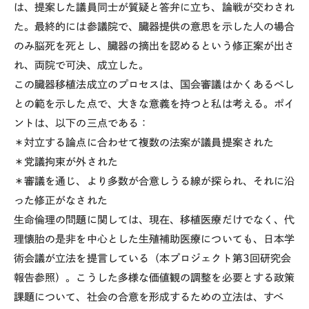
は、提案した議員同士が質疑と答弁に立ち、論戦が交わされ
た。最終的には参議院で、臓器提供の意思を示した人の場合
のみ脳死を死とし、臓器の摘出を認めるという修正案が出さ
れ、両院で可決、成立した。
この臓器移植法成立のプロセスは、国会審議はかくあるべし
との範を示した点で、大きな意義を持つと私は考える。ポイ
ントは、以下の三点である：
＊対立する論点に合わせて複数の法案が議員提案された
＊党議拘束が外された
＊審議を通じ、より多数が合意しうる線が探られ、それに沿
った修正がなされた
生命倫理の問題に関しては、現在、移植医療だけでなく、代
理懐胎の是非を中心とした生殖補助医療についても、日本学
術会議が立法を提言している（本プロジェクト第3回研究会
報告参照）。こうした多様な価値観の調整を必要とする政策
課題について、社会の合意を形成するための立法は、すべ