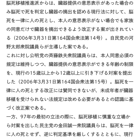
脳死移植推進派からは、臓器提供の意思表示があった場合の
み脳死で死を判定し臓器の摘出を認める現行法に対して、脳
死を一律に人の死とし、本人の意思表示がない場合でも家族
の同意だけで臓器を摘出できるよう改正する案が出されてい
る（2006年3月31日第164国会衆法第14号）。自民党の河
野太郎衆院議員らが主導した案である。
これに対し公明党の斉藤鉄夫衆院議員らは、本人同意必須の
規定は維持しつつ、臓器提供の意思表示ができる年齢の制限
を、現行の15歳以上から12歳以上に引き下げる対案を提出
した（2006年3月31日第164国会衆法第15号）。脳死を一
律に人の死とする改正には賛同できないが、未成年者が臓器
移植を受けられない法規定は改める必要があるとの認識に基
づく改正案である。
一方、97年の最初の立法の際に、脳死移植に慎重な立場か
ら対案を出した民主党の金田誠一衆院議員らは、脳死を一律
に人の死とせず、逆に判定基準を厳しくするとともに、現行