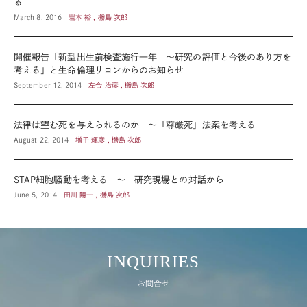
る
March 8, 2016
岩本 裕 , 橳島 次郎
開催報告「新型出生前検査施行一年 ～研究の評価と今後のあり方を
考える」と生命倫理サロンからのお知らせ
September 12, 2014
左合 治彦 , 橳島 次郎
法律は望む死を与えられるのか ～「尊厳死」法案を考える
August 22, 2014
増子 輝彦 , 橳島 次郎
STAP細胞騒動を考える ～ 研究現場との対話から
June 5, 2014
田川 陽一 , 橳島 次郎
INQUIRIES
お問合せ