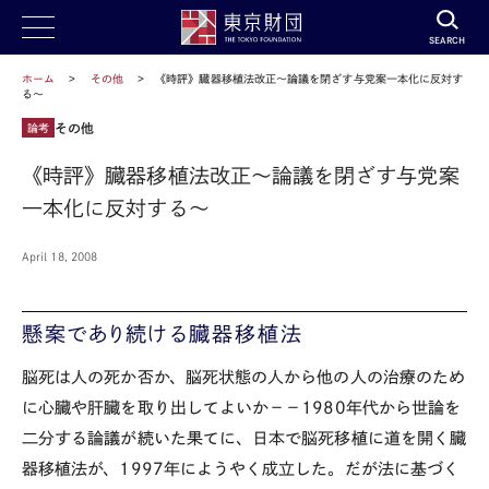
SEARCH
ホーム
その他
《時評》臓器移植法改正～論議を閉ざす与党案一本化に反対す
る～
その他
論考
《時評》臓器移植法改正～論議を閉ざす与党案
一本化に反対する～
April 18, 2008
懸案であり続ける臓器移植法
脳死は人の死か否か、脳死状態の人から他の人の治療のため
に心臓や肝臓を取り出してよいか－－1980年代から世論を
二分する論議が続いた果てに、日本で脳死移植に道を開く臓
器移植法が、1997年にようやく成立した。だが法に基づく