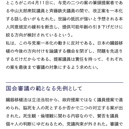
ところがこの4月11日に、与党の二つの案の筆頭提案者であ
る中山太郎衆院議員と斉藤鉄夫議員の間で、改正案を一本化
する話し合いがもたれた。世論の抵抗が強いと予想される本
人同意規定の緩和を断念し、提供可能年齢の引き下げだけに
絞る方向が検討されているという。
私は、この与党案一本化の動きに反対である。日本の臓器移
植の今後の方向付けを論議する機会を閉ざし、問題を先送り
するだけだからである。提案議員は責任を持って、それぞれ
の案を最後まで審議の対象にするよう求めたい。
国会審議の範となる先例として
臓器移植法は立法当初から、政府提案ではなく議員提案で進
められ、脳死を人の死とするか否かで二つの対立する案が出
された。死生観・倫理観に関わる内容なので、賛否を議員
個々人の判断にゆだねるため、党議拘束が外された。審議で