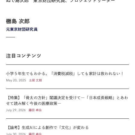
ぬで島次郎 東京財団研究員、プロジェクトリーダー
橳島 次郎
元東京財団研究員
注目コンテンツ
小学５年生でもわかる。「消費税減税」しても家計は救われない！
May 20, 2025
土居 丈朗
【特集】「骨太の方針」閣議決定を受けて―「日本成長戦略」とあわ
せて読み解く今後の医療政策―
July 29, 2026
藤田 卓仙
【論考】生成AIによる創作で「文化」が変わる
July 30, 2026
藤田 卓仙