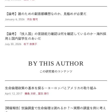
【論考】誰のための副首都構想なのか、見極めが必要だ
January 6, 2026
河合 雅司
【論考】「技人国」の言語能力確認は何を確認しているのか－海外採
用と国内留学生のあいだ
July 30, 2026
松下 奈美子
BY THIS AUTHOR
この研究者のコンテンツ
生命倫理政策の基本を探る―ヨーロッパとアメリカの取り組み
April 12, 2017
橳島 次郎 , 冨田 清行
[開催報告] 世論調査で生命倫理は測れるか？～実際の調査を例に考え