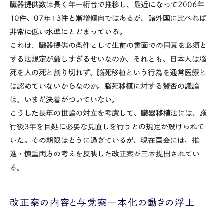
臓器提供数は長く年一桁台で推移し、最近になって2006年
10件、07年13件と漸増傾向ではあるが、諸外国に比べれば
非常に低い水準にとどまっている。
これは、臓器提供の条件として生前の書面での同意を必須と
する法規定が厳しすぎるせいなのか、それとも、日本人は脳
死を人の死と割り切れず、脳死移植という行為を通常医療と
は認めていないからなのか。脳死移植に対する賛否の議論
は、いまだ決着がついていない。
こうした長年の世論の対立を考慮して、臓器移植法には、施
行後3年を目処に必要な見直しを行うとの規定が設けられて
いた。その期限はとうに過ぎているが、現在国会には、推
進・慎重両方の考えを反映した改正案が三本提出されてい
る。
改正案の内容と与党案一本化の動きの浮上