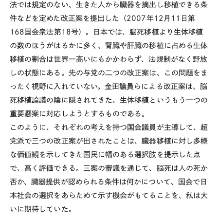
法では規定のない、生きた人から臓器を摘出し移植できる条
件などを定めた改正案を提出した（2007年12月11日第
168国会衆法第18号）。日本では、脳死移植より生体移植
の数のほうがはるかに多く、腎臓や肝臓の移植に占める生体
移植の割合は世界一高いにもかかわらず、法規制がなく野放
しの状態にある。先の与党の二つの改正案は、この問題をま
ったく視野に入れていない。金田議員らによる改正案は、脳
死移植論議の陰に隠されてきた、生体移植というもう一つの
重要懸案に対応しようとするものである。
このように、それぞれの考えを持つ国会議員が主導して、超
党派で三つの改正案が出されたことは、臓器移植に対し多様
な価値観を示してきた国民に幅のある選択肢を提示した点
で、高く評価できる。三案の審議を通じて、脳死は人の死か
否か、臓器提供が認められる条件は何かについて、国会で日
本社会の選択をあらためて示す機会がもてることを、私は大
いに期待していた。