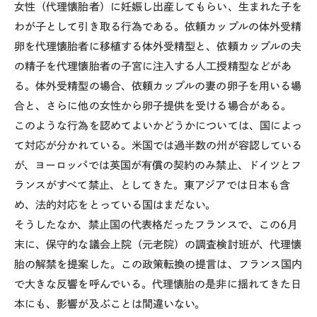
女性（代理懐胎者）に妊娠し出産してもらい、生まれた子を
わが子として引き取る行為である。依頼カップルの体外受精
卵を代理懐胎者に移植する体外受精型と、依頼カップルの夫
の精子を代理懐胎者の子宮に注入する人工授精型などがあ
る。体外受精型の場合、依頼カップルの妻の卵子を用いる場
合と、さらに他の女性から卵子提供を受ける場合がある。
このような行為を認めてよいかどうかについては、国によっ
て対応が分かれている。米国では過半数の州が容認している
が、ヨーロッパでは英国が有償の契約のみ禁止、ドイツとフ
ランスがすべて禁止、としてきた。東アジアでは日本も含
め、法的対応をとっている国はまだない。
そうしたなか、禁止国の代表格だったフランスで、この6月
末に、保守的な議会上院（元老院）の調査検討班が、代理懐
胎の解禁を提案した。この政策転換の提言は、フランス国内
で大きな反響を呼んでいる。代理懐胎の是非に揺れてきた日
本にも、影響が及ぶことは間違いない。