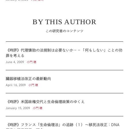
BY THIS AUTHOR
この研究者のコンテンツ
《時評》代理懐胎の法規制は必要ないか－－「何もしない」ことの功
罪を考える
June 4, 2009
小門 穂
臓器移植法改正の最新動向
April 16, 2009
小門 穂
《時評》米国政権交代と生命倫理政策のゆくえ
January 15, 2009
小門 穂
《時評》フランス「生命倫理法」の追跡（１）～移民法改正：DNA