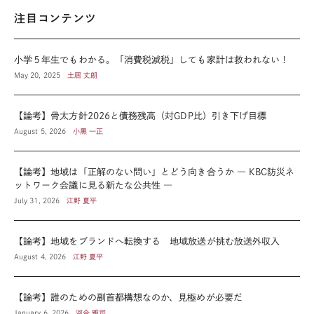
注目コンテンツ
小学５年生でもわかる。「消費税減税」しても家計は救われない！
May 20, 2025
土居 丈朗
【論考】骨太方針2026と債務残高（対GDP比）引き下げ目標
August 5, 2026
小黒 一正
【論考】地域は「正解のない問い」とどう向き合うか ― KBC防災ネ
ットワーク会議に見る新たな公共性 ―
July 31, 2026
江野 夏平
【論考】地域をブランドへ転換する 地域放送が挑む放送外収入
August 4, 2026
江野 夏平
【論考】誰のための副首都構想なのか、見極めが必要だ
January 6, 2026
河合 雅司