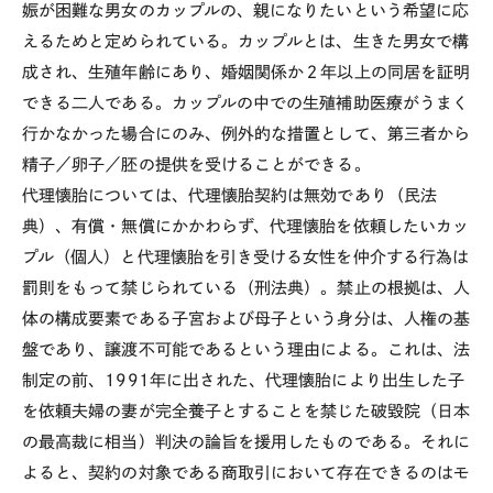
娠が困難な男女のカップルの、親になりたいという希望に応
えるためと定められている。カップルとは、生きた男女で構
成され、生殖年齢にあり、婚姻関係か２年以上の同居を証明
できる二人である。カップルの中での生殖補助医療がうまく
行かなかった場合にのみ、例外的な措置として、第三者から
精子／卵子／胚の提供を受けることができる。
代理懐胎については、代理懐胎契約は無効であり（民法
典）、有償・無償にかかわらず、代理懐胎を依頼したいカッ
プル（個人）と代理懐胎を引き受ける女性を仲介する行為は
罰則をもって禁じられている（刑法典）。禁止の根拠は、人
体の構成要素である子宮および母子という身分は、人権の基
盤であり、譲渡不可能であるという理由による。これは、法
制定の前、1991年に出された、代理懐胎により出生した子
を依頼夫婦の妻が完全養子とすることを禁じた破毀院（日本
の最高裁に相当）判決の論旨を援用したものである。それに
よると、契約の対象である商取引において存在できるのはモ