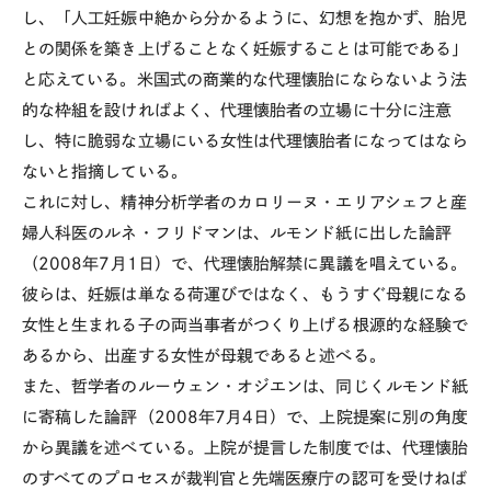
し、「人工妊娠中絶から分かるように、幻想を抱かず、胎児
との関係を築き上げることなく妊娠することは可能である」
と応えている。米国式の商業的な代理懐胎にならないよう法
的な枠組を設ければよく、代理懐胎者の立場に十分に注意
し、特に脆弱な立場にいる女性は代理懐胎者になってはなら
ないと指摘している。
これに対し、精神分析学者のカロリーヌ・エリアシェフと産
婦人科医のルネ・フリドマンは、ルモンド紙に出した論評
（2008年7月1日）で、代理懐胎解禁に異議を唱えている。
彼らは、妊娠は単なる荷運びではなく、もうすぐ母親になる
女性と生まれる子の両当事者がつくり上げる根源的な経験で
あるから、出産する女性が母親であると述べる。
また、哲学者のルーウェン・オジエンは、同じくルモンド紙
に寄稿した論評（2008年7月4日）で、上院提案に別の角度
から異議を述べている。上院が提言した制度では、代理懐胎
のすべてのプロセスが裁判官と先端医療庁の認可を受けねば