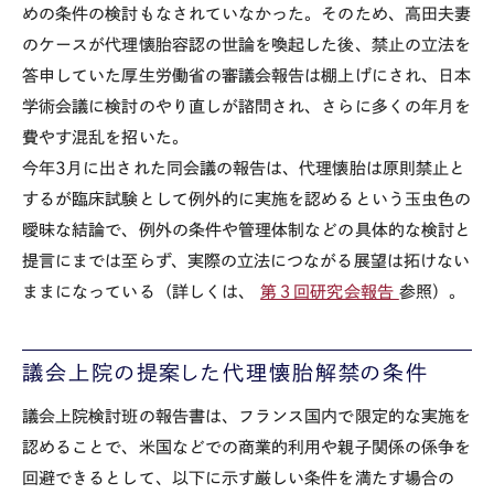
めの条件の検討もなされていなかった。そのため、高田夫妻
のケースが代理懐胎容認の世論を喚起した後、禁止の立法を
答申していた厚生労働省の審議会報告は棚上げにされ、日本
学術会議に検討のやり直しが諮問され、さらに多くの年月を
費やす混乱を招いた。
今年3月に出された同会議の報告は、代理懐胎は原則禁止と
するが臨床試験として例外的に実施を認めるという玉虫色の
曖昧な結論で、例外の条件や管理体制などの具体的な検討と
提言にまでは至らず、実際の立法につながる展望は拓けない
ままになっている（詳しくは、
第３回研究会報告
参照）。
議会上院の提案した代理懐胎解禁の条件
議会上院検討班の報告書は、フランス国内で限定的な実施を
認めることで、米国などでの商業的利用や親子関係の係争を
回避できるとして、以下に示す厳しい条件を満たす場合の