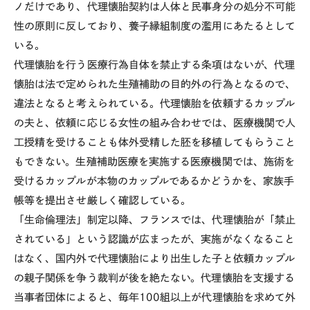
ノだけであり、代理懐胎契約は人体と民事身分の処分不可能
性の原則に反しており、養子縁組制度の濫用にあたるとして
いる。
代理懐胎を行う医療行為自体を禁止する条項はないが、代理
懐胎は法で定められた生殖補助の目的外の行為となるので、
違法となると考えられている。代理懐胎を依頼するカップル
の夫と、依頼に応じる女性の組み合わせでは、医療機関で人
工授精を受けることも体外受精した胚を移植してもらうこと
もできない。生殖補助医療を実施する医療機関では、施術を
受けるカップルが本物のカップルであるかどうかを、家族手
帳等を提出させ厳しく確認している。
「生命倫理法」制定以降、フランスでは、代理懐胎が「禁止
されている」という認識が広まったが、実施がなくなること
はなく、国内外で代理懐胎により出生した子と依頼カップル
の親子関係を争う裁判が後を絶たない。代理懐胎を支援する
当事者団体によると、毎年100組以上が代理懐胎を求めて外