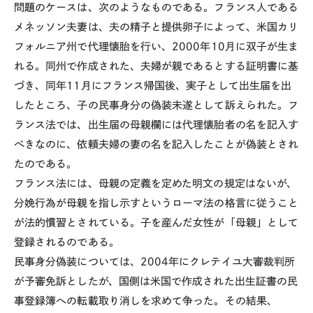
問題のケースは、次のようなものである。フランス人である
メネッソン夫妻は、夫の精子と提供卵子によって、米国カリ
フォルニア州で代理懐胎を行い、2000年10月に双子が生ま
れる。同州で作成された、夫婦が親であるとする証明書に基
づき、同年11月にフランス帰国後、実子として出生届を出
したところ、子の民事身分の偽装未遂として訴えられた。フ
ランス法では、出生届の母親欄には代理懐胎者の名を記入す
べきなのに、依頼夫婦の妻の名を記入したことが偽装とされ
たのである。
フランス法には、母親の定義を定めた明文の規定はないが、
分娩行為が母親を指し示すというローマ法の格言に従うこと
が法的慣習とされている。子を産んだ女性が「母親」として
登録されるのである。
民事身分偽装については、2004年にクレテイユ大審裁判所
が予審免訴としたが、国側は米国で作成された出生証書の民
事登録簿への転載取り消しを求めて争った。その結果、