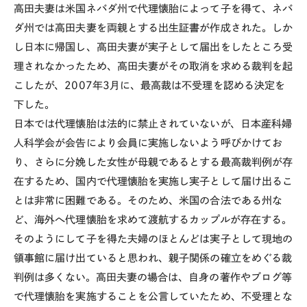
高田夫妻は米国ネバダ州で代理懐胎によって子を得て、ネバ
ダ州では高田夫妻を両親とする出生証書が作成された。しか
し日本に帰国し、高田夫妻が実子として届出をしたところ受
理されなかったため、高田夫妻がその取消を求める裁判を起
こしたが、2007年3月に、最高裁は不受理を認める決定を
下した。
日本では代理懐胎は法的に禁止されていないが、日本産科婦
人科学会が会告により会員に実施しないよう呼びかけてお
り、さらに分娩した女性が母親であるとする最高裁判例が存
在するため、国内で代理懐胎を実施し実子として届け出るこ
とは非常に困難である。そのため、米国の合法である州な
ど、海外へ代理懐胎を求めて渡航するカップルが存在する。
そのようにして子を得た夫婦のほとんどは実子として現地の
領事館に届け出ていると思われ、親子関係の確立をめぐる裁
判例は多くない。高田夫妻の場合は、自身の著作やブログ等
で代理懐胎を実施することを公言していたため、不受理とな