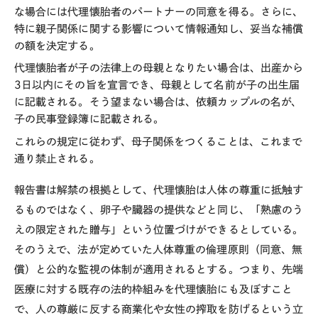
な場合には代理懐胎者のパートナーの同意を得る。さらに、
特に親子関係に関する影響について情報通知し、妥当な補償
の額を決定する。
代理懐胎者が子の法律上の母親となりたい場合は、出産から
3日以内にその旨を宣言でき、母親として名前が子の出生届
に記載される。そう望まない場合は、依頼カップルの名が、
子の民事登録簿に記載される。
これらの規定に従わず、母子関係をつくることは、これまで
通り禁止される。
報告書は解禁の根拠として、代理懐胎は人体の尊重に抵触す
るものではなく、卵子や臓器の提供などと同じ、「熟慮のう
えの限定された贈与」という位置づけができるとしている。
そのうえで、法が定めていた人体尊重の倫理原則（同意、無
償）と公的な監視の体制が適用されるとする。つまり、先端
医療に対する既存の法的枠組みを代理懐胎にも及ぼすこと
で、人の尊厳に反する商業化や女性の搾取を防げるという立