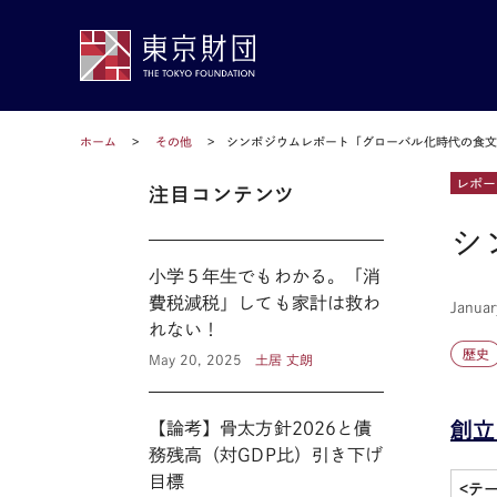
ホーム
その他
シンポジウムレポート「グローバル化時代の食
レポー
注目コンテンツ
シ
小学５年生でもわかる。「消
費税減税」しても家計は救わ
Januar
れない！
歴史
May 20, 2025
土居 丈朗
創立
【論考】骨太方針2026と債
務残高（対GDP比）引き下げ
目標
<テ