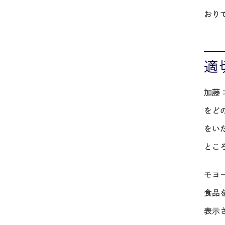
おり
適
加藤
をど
をい
とこ
モヨ
食品
表示