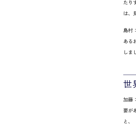
たり
は、
島村
ある
しま
世
加藤
要が
と、