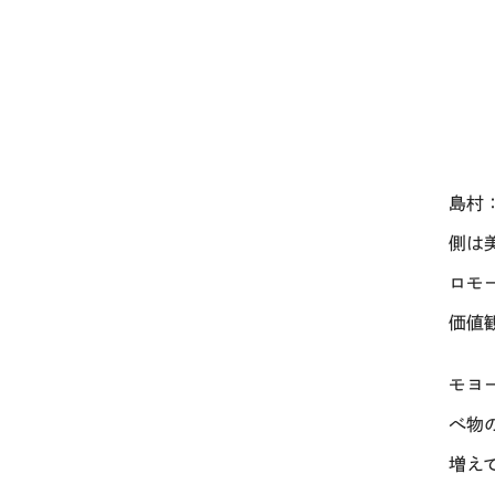
島村
側は
ロモ
価値
モヨ
べ物
増え