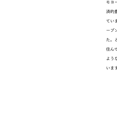
モヨ
済的
てい
ープ
た。
住ん
よう
いま