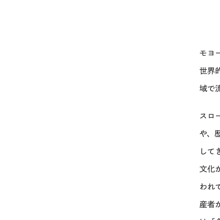
モヨ
世界
域で
スロ
や、
して
文化
われ
産者