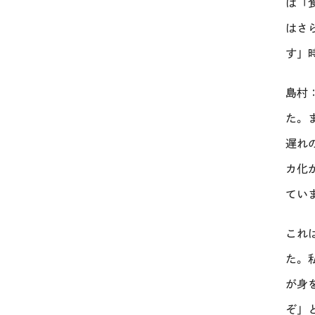
は「
はさ
す」
島村
た。
遅れ
カ化
てい
これ
た。
が身
ぞ」