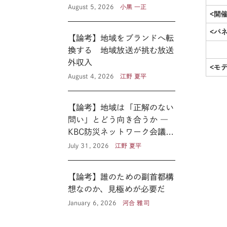
August 5, 2026
小黒 一正
<開
<パ
【論考】地域をブランドへ転
換する 地域放送が挑む放送
外収入
<モ
August 4, 2026
江野 夏平
【論考】地域は「正解のない
問い」とどう向き合うか ―
KBC防災ネットワーク会議に
見る新たな公共性 ―
July 31, 2026
江野 夏平
【論考】誰のための副首都構
想なのか、見極めが必要だ
January 6, 2026
河合 雅司