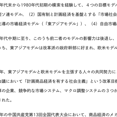
70年代末から1980年代初期の模索を経験して、４つの目標モ
型ソ連モデル、（2）国有制と計画経済を基盤とする「市場社会
主導の市場経済モデル（「東アジアモデル」）、（4）自由市
80年代中期に至り、このうち前二者のモデルの影響力は後退し
うち、東アジアモデルは改革派の政府幹部に好まれ、欧米モデ
。
84年、東アジアモデルと欧米モデルを主張する人々の共同努力に
会議において「計画商品経済を有する社会主義」という改革目
算の企業、競争的な市場システム、マクロ調整システムの３つ
された。
87年の中国共産党第13回全国代表大会において、商品経済の