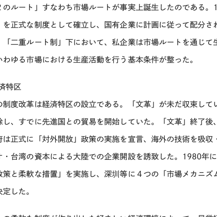
２のルート」すなわち市場ルートが事実上誕生したのである。1
」を正式な制度として確立し、国有企業に計画に従って配分され
。「二重ルート制」下において、私企業は市場ルートを通じて
いわゆる市場における生産活動を行う基本条件が整った。
経済特区
の制度改革は経済特区の設立である。「文革」が未だ収束してい
除し、すでに先進国との貿易を開始していた。「文革」終了後
府は正式に「対外開放」政策の実施を宣言、海外の技術を吸収
オ・台湾の資本による大陸での企業開設を誘致した。1980年
政策と柔軟な措置」を実施し、深圳等に４つの「市場メカニズ
決定した。