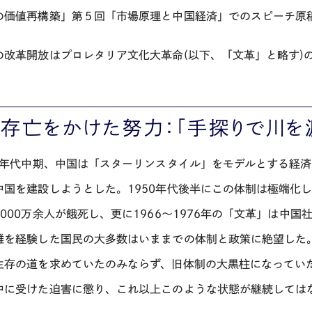
の価値再構築」第５回「市場原理と中国経済」でのスピーチ原
の改革開放はプロレタリア文化大革命(以下、「文革」と略す)の
. 存亡をかけた努力：「手探りで川を渡
50年代中期、中国は「スターリンスタイル」をモデルとする経
中国を建設しようとした。1950年代後半にこの体制は極端化し、
3000万余人が餓死し、更に1966～1976年の「文革」は中
難を経験した国民の大多数はいままでの体制と政策に絶望した
生存の道を求めていたのみならず、旧体制の大黒柱になってい
中に受けた迫害に懲り、これ以上このような状態が継続しては