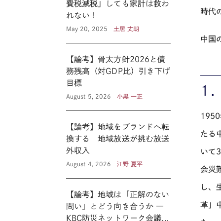
費税減税」しても家計は救わ
時代
れない！
May 20, 2025
土居 丈朗
中国
【論考】骨太方針2026と債
務残高（対GDP比）引き下げ
目標
1
August 5, 2026
小黒 一正
19
【論考】地域をブランドへ転
たる
換する 地域放送が挑む放送
外収入
いて
August 4, 2026
江野 夏平
会災
し、
【論考】地域は「正解のない
革」
問い」とどう向き合うか ―
KBC防災ネットワーク会議に