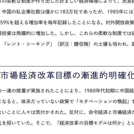
らの柔軟な制度が作り出した好ましい経済環境によって、民営経
、中国の私企業社数は僅かに183万社であったが、1985年には
159%を超える増加率を毎年記録したことになる。対外開放政
接投資は飛躍的に増加した。しかし、これらの柔軟な制度では
、「レント・シーキング」（訳注：贈収賄）の土壌も培われ、
. 市場経済改革目標の漸進的明確化（
の一連の措置が実施されたことにより、1980年代初期に中国経
になると、体系だっていない政策で「モチベーションの喚起」
ないことに人々は気付かされた。反対に、命令経済と市場経済
乱を招いていた。そこで、「経済改革の目標モデルは何か」と