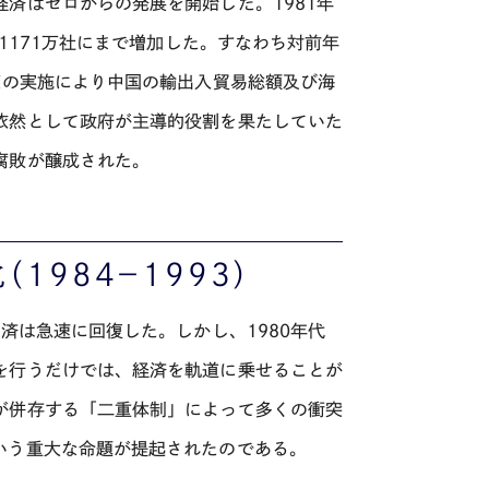
済はゼロからの発展を開始した。1981年
1171万社にまで増加した。すなわち対前年
策の実施により中国の輸出入貿易総額及び海
依然として政府が主導的役割を果たしていた
腐敗が醸成された。
1984－1993）
済は急速に回復した。しかし、1980年代
を行うだけでは、経済を軌道に乗せることが
が併存する「二重体制」によって多くの衝突
いう重大な命題が提起されたのである。