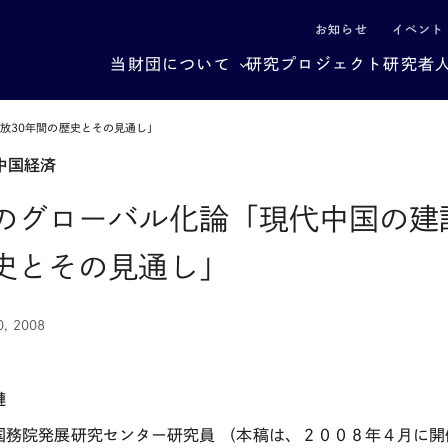
による社会構造転換
お知らせ
イベント
当財団について
研究プロジェクト
研究者
放30年間の歴史とその見通し」
中国経済
のグローバル化論「現代中国の建
史とその見通し」
0, 2008
璉
国務院発展研究センター研究員
（本稿は、２００８年４月に開