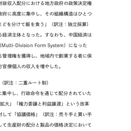
財政収入配分における地方政府の政策決定権
政府に高度に集中し、その組織構造はひとつ
は「かまどを分けて飯を食う」（訳注：独立採算）
る経済主体となった。すなわち、中国経済は
ivision Form System）になった
る管理権を獲得し、地域内で創業する者に保
方官僚個人の収入を増やした。
軌制」（訳注：二重ルート制）
に集中し、行政命令を通じて配分されていた
の拡大」「権力委譲と利益譲渡」という改革
対して「協議価格」（訳注：売り手と買い手
して生産財の配分と製品の価格決定において