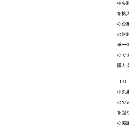
中央
を拡
の企
の財
単一体
ので
護と
（3）
中央
ので
を図
の協