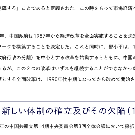
誘導する」ことであると定義された。この時をもって市場経済
86年、中国政府は1987年から経済改革を全面実施することを決
ワークを構築することを決定した。これと同時に、鄧小平は、1
政府行政の分離）を中心とする改革を始動するとともに、中国
あるが、この２つの改革はいずれも継続することができなかっ
標とする全面改革は、1990年代中期になってから改めて開始
． 新しい体制の確立及びその欠陥（1
93年の中国共産党第14期中央委員会第3回全体会議において採