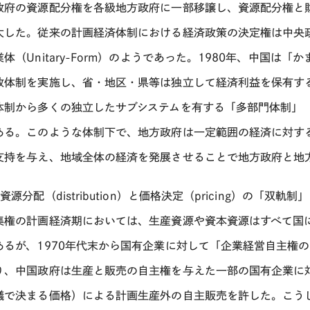
政府の資源配分権を各級地方政府に一部移譲し、資源配分権と
大した。従来の計画経済体制における経済政策の決定権は中央
業体（Unitary-Form）のようであった。1980年、中国
政体制を実施し、省・地区・県等は独立して経済利益を保有す
制から多くの独立したサブシステムを有する「多部門体制」（Multi-D
ある。このような体制下で、地方政府は一定範囲の経済に対す
支持を与え、地域全体の経済を発展させることで地方政府と地
資源分配（distribution）と価格決定（pricing）の「双
集権の計画経済期においては、生産資源や資本資源はすべて国
あるが、1970年代末から国有企業に対して「企業経営自主権
り、中国政府は生産と販売の自主権を与えた一部の国有企業に
議で決まる価格）による計画生産外の自主販売を許した。こう