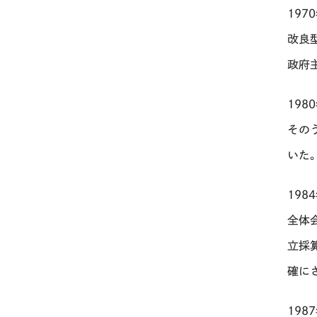
19
改良
政府
19
その
いた
19
全体
立採
確に
19