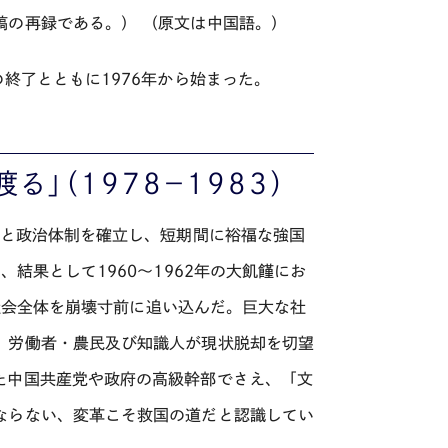
稿の再録である。） （原文は中国語。）
終了とともに1976年から始まった。
る」（1978－1983）
済と政治体制を確立し、短期間に裕福な強国
結果として1960～1962年の大飢饉にお
国社会全体を崩壊寸前に追い込んだ。巨大な社
。労働者・農民及び知識人が現状脱却を切望
た中国共産党や政府の高級幹部でさえ、「文
ならない、変革こそ救国の道だと認識してい