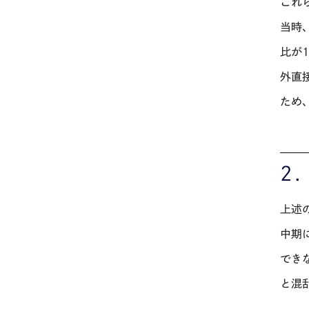
これ
当時
比が
外直
ため
2
上述
中期
でき
と混