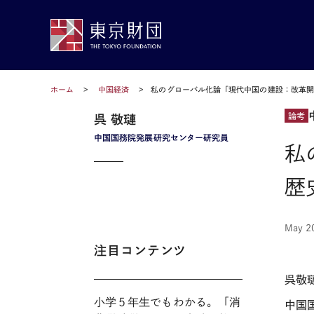
ホーム
中国経済
私のグローバル化論「現代中国の建設：改革開
論考
呉 敬璉
中国国務院発展研究センター研究員
私
歴
May 2
注目コンテンツ
呉敬
小学５年生でもわかる。「消
中国