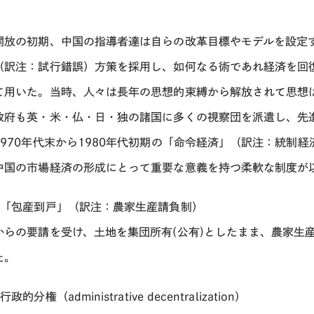
開放の初期、中国の指導者達は自らの改革目標やモデルを設定
（訳注：試行錯誤）方策を採用し、如何なる術であれ経済を回
て用いた。当時、人々は長年の思想的束縛から解放されて思想
政府も英・米・仏・日・独の諸国に多くの視察団を派遣し、先
1970年代末から1980年代初期の「命令経済」（訳注：統制
中国の市場経済の形成にとって重要な意義を持つ柔軟な制度が
）「包産到戸」（訳注：農家生産請負制）
からの要請を受け、土地を集団所有(公有)としたまま、農家生
た。
政的分権（administrative decentralization）