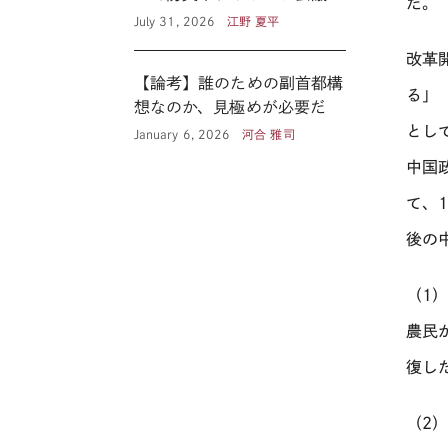
た。
見る新たな公共性 ―
July 31, 2026
江野 夏平
改革
【論考】誰のための副首都構
る」
想なのか、見極めが必要だ
とし
January 6, 2026
河合 雅司
中国
て、
後の
（1
農民
復し
（2）行