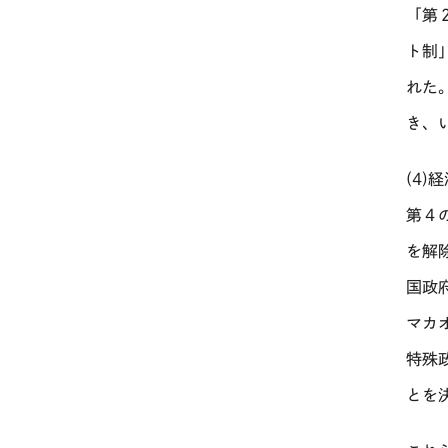
「第
ト制
れた
き、
(4)
第４
を解
国政
マカ
特殊
とを