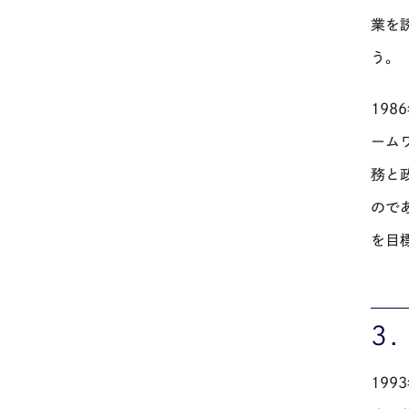
業を
う。
19
ーム
務と
ので
を目
3
19