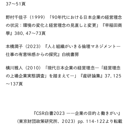
37～51頁
野村千佳子（1999）「90年代における日本企業の経営理念
の状況：環境の変化と経営理念の見直しと変更」『早稲田商
學』380, 47～73頁
本橋潤子（2023）『人と組織がいきる倫理マネジメント―
仕事の有意味感からの探究』白桃書房
横川雅人（2010）「現代日本企業の経営理念―「経営理念
の上場企業実態調査」を踏まえて―」『産研論集』37, 125
～137頁
『CSR白書2023 ――企業の目的と働きがい』
（東京財団政策研究所、2023）pp. 114-122より転載