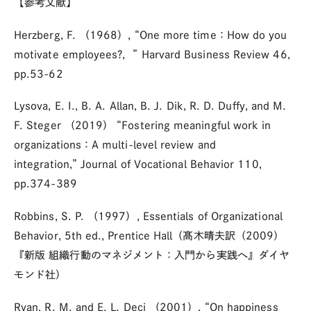
【参考文献】
Herzberg, F. （1968）, “One more time：How do you
motivate employees?，” Harvard Business Review 46,
pp.53-62
Lysova, E. I., B. A. Allan, B. J. Dik, R. D. Duffy, and M.
F. Steger （2019） “Fostering meaningful work in
organizations：A multi-level review and
integration,” Journal of Vocational Behavior 110,
pp.374-389
Robbins, S. P. （1997）, Essentials of Organizational
Behavior, 5th ed., Prentice Hall（髙木晴夫訳（2009）
『新版 組織行動のマネジメント：入門から実践へ』ダイヤ
モンド社）
Ryan, R. M. and E. L. Deci （2001）, “On happiness