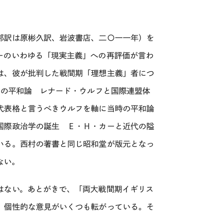
邦訳は原彬久訳、岩波書店、二〇一一年）を
ーのいわゆる「現実主義」への再評価が言わ
は、彼が批判した戦間期「理想主義」者につ
国の平和論 レナード・ウルフと国際連盟体
代表格と言うべきウルフを軸に当時の平和論
国際政治学の誕生 Ｅ・Ｈ・カーと近代の隘
いる。西村の著書と同じ昭和堂が版元となっ
ない。
はない。あとがきで、「両大戦間期イギリス
、個性的な意見がいくつも転がっている。そ