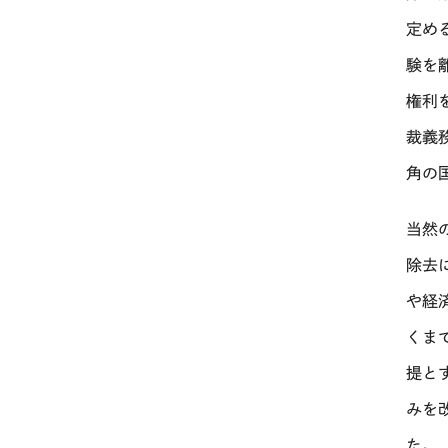
定め
験を
権利
裁義
角の
当然
除去
や経
くま
提と
みを
た。