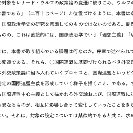
で対象をレナード・ウルフの政策論の変遷に絞りこみ、ウルフ
本書である」（二百十七ページ）と位置づけるように、本書は
、国際政治学史の研究を意識してのものではないのである。副
ものの、これは直接的には、国際政治学でいう「理想主義」「
では、本書が取り組んでいる課題は何なのか。序章で述べられ
の変遷である。それも、①国際連盟に基礎づけられるべき外交
ス外交政策論に組み入れていくプロセスと、国際連盟というビ
特定の国際連盟主義を形成していく様子を描くこと、である。
る国際連盟中心主義として描かれる外交論および、国際連盟に
る異なるものが、相互に影響し合って変化していったことをき
ない。それは、対象の設定については禁欲的であると共に、求