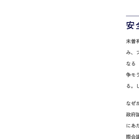
安
未曽
み、
なる
争モ
る。
なぜ
政府
にあ
際会