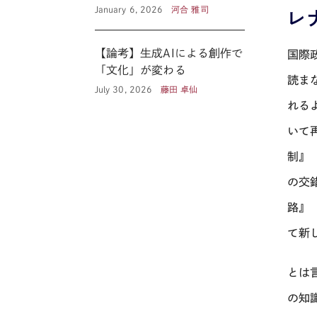
January 6, 2026
河合 雅司
レ
【論考】生成AIによる創作で
国際
「文化」が変わる
読ま
July 30, 2026
藤田 卓仙
れる
いて
制』
の交
路』
て新
とは
の知