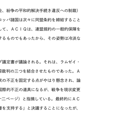
全、紛争の平和的解決手続き違反への制裁）
ロッパ諸国は次々に同盟条約を締結すること
して、ＡＣＩＱは、連盟規約の一般的保障を
するものでもあったから、その姿勢は冷淡な
ブ議定書が議論される。それは、ラムゼイ・
際裁判の三つを結合させたものであった。Ａ
状の不正を固定する点がやはり懸念され、論
国際的不正の道具になるが、戦争を現状変更
十二ページ）と指摘している。最終的にＡＣ
書を支持する」と決議することになったが、