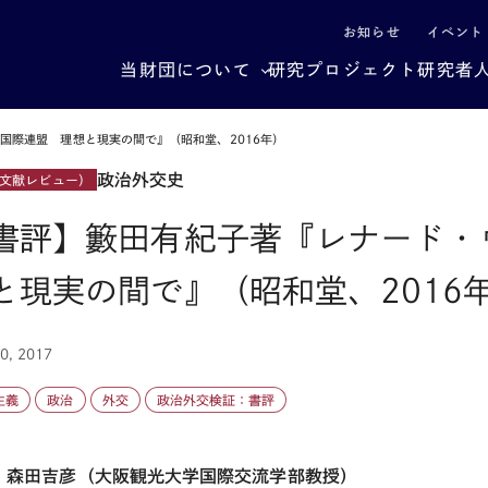
による社会構造転換
お知らせ
イベント
当財団について
研究プロジェクト
研究者
国際連盟 理想と現実の間で』（昭和堂、2016年）
政治外交史
文献レビュー）
書評】籔田有紀子著『レナード・
と現実の間で』（昭和堂、2016
10, 2017
主義
政治
外交
政治外交検証：書評
：森田吉彦（大阪観光大学国際交流学部教授）