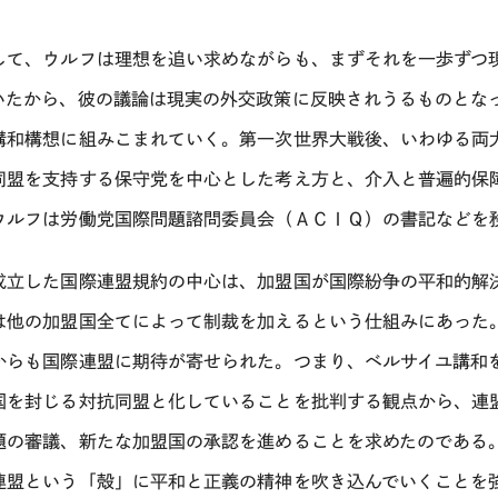
して、ウルフは理想を追い求めながらも、まずそれを一歩ずつ
いたから、彼の議論は現実の外交政策に反映されうるものとな
講和構想に組みこまれていく。第一次世界大戦後、いわゆる両
同盟を支持する保守党を中心とした考え方と、介入と普遍的保
ウルフは労働党国際問題諮問委員会（ＡＣＩＱ）の書記などを
成立した国際連盟規約の中心は、加盟国が国際紛争の平和的解
は他の加盟国全てによって制裁を加えるという仕組みにあった
からも国際連盟に期待が寄せられた。つまり、ベルサイユ講和
国を封じる対抗同盟と化していることを批判する観点から、連
題の審議、新たな加盟国の承認を進めることを求めたのである
連盟という「殻」に平和と正義の精神を吹き込んでいくことを