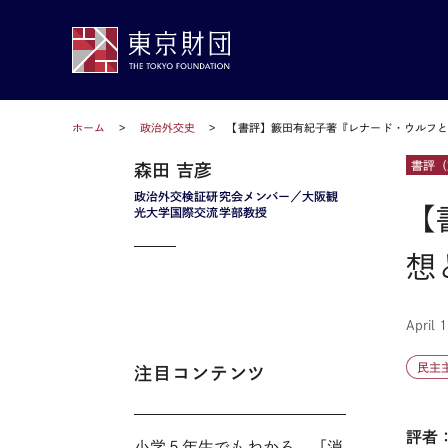
ホーム
政治外交史
【書評】籔田有紀子著『レナード・ウルフと
書評（
森田 吉彦
政治外交検証研究会メンバー／大阪観
【
光大学国際交流学部教授
想
April 
民主
注目コンテンツ
評者
小学５年生でもわかる。「消