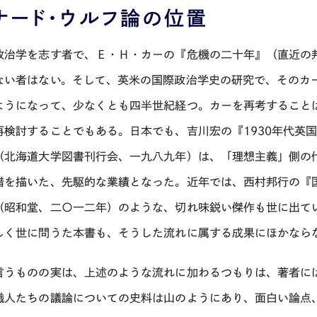
ナード・ウルフ論の位置
政治学を志す者で、Ｅ・Ｈ・カーの『危機の二十年』（直近の
ない者はない。そして、英米の国際政治学史の研究で、そのカ
ようになって、少なくとも四半世紀経つ。カーを再考すること
再検討することでもある。日本でも、吉川宏の『1930年代英
（北海道大学図書刊行会、一九八九年）は、「理想主義」側の
錯を描いた、先駆的な業績となった。近年では、西村邦行の『
（昭和堂、二〇一二年）のような、切れ味鋭い傑作も世に出て
しく世に問うた本書も、そうした流れに属する成果にほかなら
言うものの実は、上述のような流れに加わるつもりは、著者に
識人たちの議論についての史料は山のようにあり、面白い論点