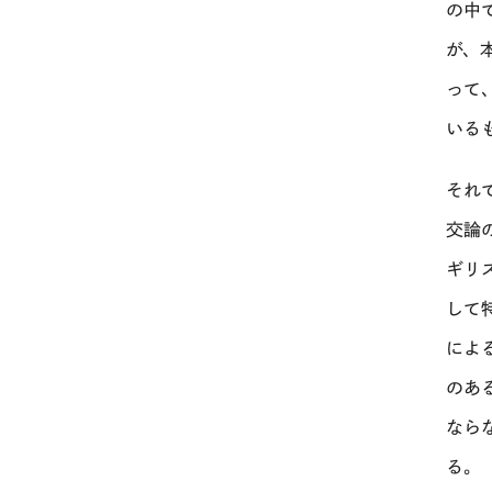
の中
が、
って
いる
それ
交論
ギリ
して
によ
のあ
なら
る。