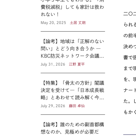
費税減税」しても家計は救わ
二〇
れない！
May 20, 2025
土居 丈朗
られ
の前
【論考】地域は「正解のない
決め
問い」とどう向き合うか ―
KBC防災ネットワーク会議に
書で
見る新たな公共性 ―
July 31, 2026
江野 夏平
まで
を、
【特集】「骨太の方針」閣議
決定を受けて―「日本成長戦
ナー
略」とあわせて読み解く今後
た。
の医療政策―
July 29, 2026
藤田 卓仙
もか
【論考】誰のための副首都構
想なのか、見極めが必要だ