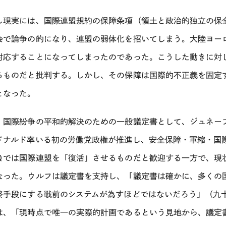
し現実には、国際連盟規約の保障条項（領土と政治的独立の保
会で論争の的になり、連盟の弱体化を招いてしまう。大陸ヨー
対応することになってしまったのであった。こうした動きに対
るものだと批判する。しかし、その保障は国際的不正義を固定
となった。
、国際紛争の平和的解決のための一般議定書として、ジュネー
ドナルド率いる初の労働党政権が推進し、安全保障・軍縮・国
Ｑでは国際連盟を「復活」させるものだと歓迎する一方で、現
なった。ウルフは議定書を支持し、「議定書は確かに、多くの
終手段にする戦前のシステムが為すほどではないだろう」（九
は、「現時点で唯一の実際的計画であるという見地から、議定