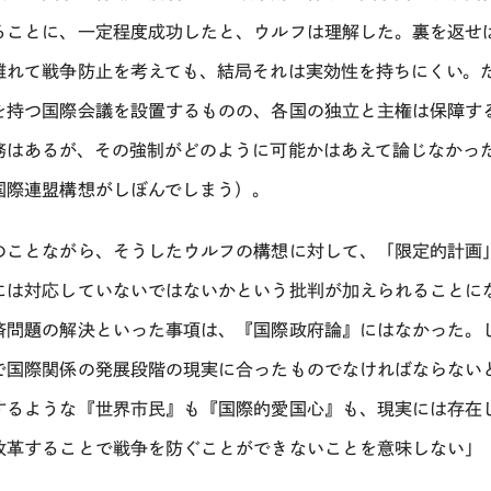
ることに、一定程度成功したと、ウルフは理解した。裏を返せ
離れて戦争防止を考えても、結局それは実効性を持ちにくい。
を持つ国際会議を設置するものの、各国の独立と主権は保障す
務はあるが、その強制がどのように可能かはあえて論じなかっ
国際連盟構想がしぼんでしまう）。
のことながら、そうしたウルフの構想に対して、「限定的計画
には対応していないではないかという批判が加えられることに
済問題の解決といった事項は、『国際政府論』にはなかった。
で国際関係の発展段階の現実に合ったものでなければならない
するような『世界市民』も『国際的愛国心』も、現実には存在
改革することで戦争を防ぐことができないことを意味しない」