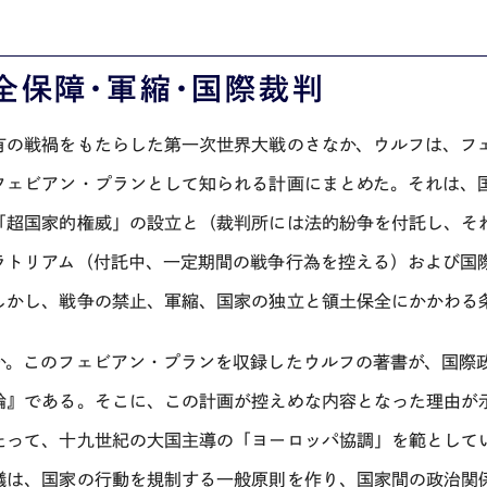
全保障・軍縮・国際裁判
有の戦禍をもたらした第一次世界大戦のさなか、ウルフは、フ
フェビアン・プランとして知られる計画にまとめた。それは、
「超国家的権威」の設立と（裁判所には法的紛争を付託し、そ
ラトリアム（付託中、一定期間の戦争行為を控える）および国
しかし、戦争の禁止、軍縮、国家の独立と領土保全にかかわる
か。このフェビアン・プランを収録したウルフの著書が、国際
論』である。そこに、この計画が控えめな内容となった理由が
たって、十九世紀の大国主導の「ヨーロッパ協調」を範として
議は、国家の行動を規制する一般原則を作り、国家間の政治関