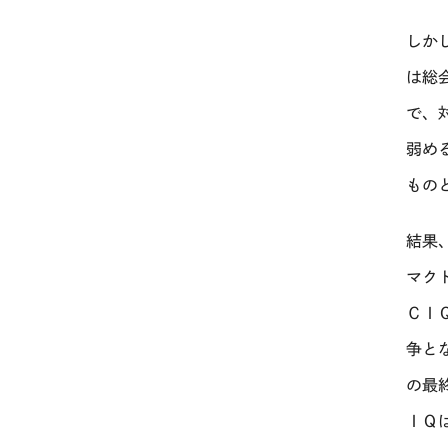
しか
は総
で、
弱め
もの
結果
マク
ＣＩ
争と
の最
ＩＱ