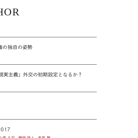
HOR
ツ
権の独自の姿勢
の「現実主義」外交の初期設定となるか？
017
 小原 凡司 , 鶴岡 路人 , 長尾 賢