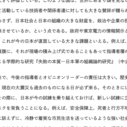
大きく評価している。このような国は、世界にあまり類を見な
て活動している技術者や関係者達に対しても大きな賛辞が贈ら
おさず、日本社会と日本の組織の大きな財産を、政治や企業の
映させているか、という点である。政府や東京電力の情報開示
。これが今の日本が直面している大きな課題といえる。例えば
裏腹に、それが現場の積み上げ式であることもあって指導者層
よる学際的な研究『失敗の本質―日本軍の組織論的研究』（中
点で、今後の指導者とオピニオンリーダーの責任は大きい。歴
。現在の大震災も過去のものになる日が必ず来る。そのときに
その際に、日本が今の試練を乗り越えておけば、新しい試練に
スクを背負うことになる。例えば、安全保障上、死者と行方不
に訴えずに、冷静で着実な市民生活を送っているような強い社