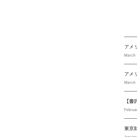
アメ
March 
アメ
March 
【書
Februa
東京財
Januar