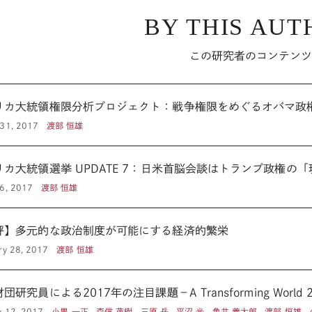
BY THIS AUT
この研究者のコンテン
リカ大統領権限分析プロジェクト：戦争権限をめぐるオバマ政
31, 2017
渡部 恒雄
リカ大統領選挙 UPDATE 7：日米首脳会談はトランプ政権
6, 2017
渡部 恒雄
評】多元的な政治制度が可能にする経済的繁栄
ry 28, 2017
渡部 恒雄
団研究員による2017年の注目課題－A Transforming World 2
y 12, 2017
小黒 一正 , 森信 茂樹 , 三原 岳 , 平沼 光 , 亀井 善太郎 , 渡部 恒雄 ,