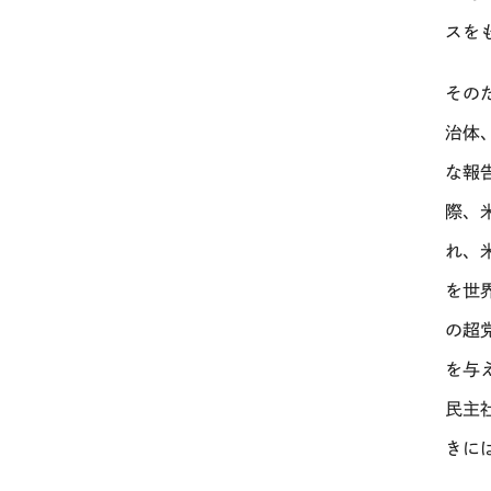
スを
その
治体
な報
際、
れ、
を世
の超
を与
民主
きに