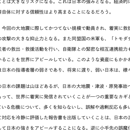
ことは大きなリスクになる。これは日本の強みとなる。経済的
済自体に対する信頼性はより高まることになるだろう。
、今回の大地震に際してかつてない規模で動員され、着実に救
の攻撃の大きな抑止力となる。また同盟国の米軍も、「トモダ
災者の救出・救援活動を行い、自衛隊との緊密な相互連携能力
いることを世界にアピールしている。このような資産にもかか
は日本の指導者層の弱さであり、将来に渡り、弱い日本は、様
の日本の課題は山ほどあるが、日本の大地震・津波・原発事故
もって、世界に着実に発信されていくことが一つの重要なカギ
ている危機について、多くを知らないし、誤解や過剰反応も多
て対応を冷静に評価した報告書を出版していくことは、日本の
して日本の強さをアピールすることになる。逆に小手先の誤魔