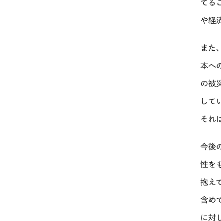
てる
や経
また
本へ
の被
して
それ
今後
性を
抱え
含め
に対