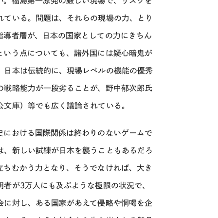
い。福島第一原発の厳しい現場で、リスクを
れている。問題は、それらの現場の力、とり
指導者層が、日本の国家としての力にきちん
という点についても、諸外国には疑心暗鬼が
、日本は伝統的に、現場レベルの機能の優秀
の戦略能力が一段劣ることが、野中郁次郎氏
公文庫）等でも広く議論されている。
史における国際関係は終わりのないゲームで
は、新しい試練が日本を襲うこともあるだろ
立ちむかう力となり、そうでなければ、大き
明者が3万人にも及ぶような極限の状況で、
会に対し、ある国家があえて侵略や恫喝を企