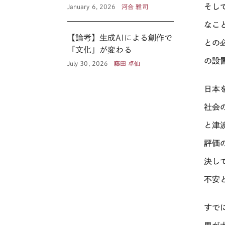
そし
January 6, 2026
河合 雅司
なこ
【論考】生成AIによる創作で
との
「文化」が変わる
の設
July 30, 2026
藤田 卓仙
日本
社会
と津
評価
決し
不安
すで