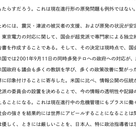
もたらすだろう。これは現在進行形の原発問題も例外ではない
ためには、震災・津波の被災者の支援、および原発の状況が安
、東京電力の対応に関して、国会が超党派で専門家による独立
告書を作成することである。そして、その決定は現時点で、国
米国では2001年9月11日の同時多発テロへの政府への対応が
米国政府も議会も多くの教訓を学び、多くの政策改善に繋がっ
界に印象付けることに寄与した。米国に比べ、情報公開の伝統
党派の委員会の設置を決めることで、今の情報の透明性や記録
えることになる。これは現在進行中の危機管理にもプラスに働
社会の強さを結果的には世界にアピールすることになることは
は優しく、ときには厳しいことを、日本人、特に政治指導者は