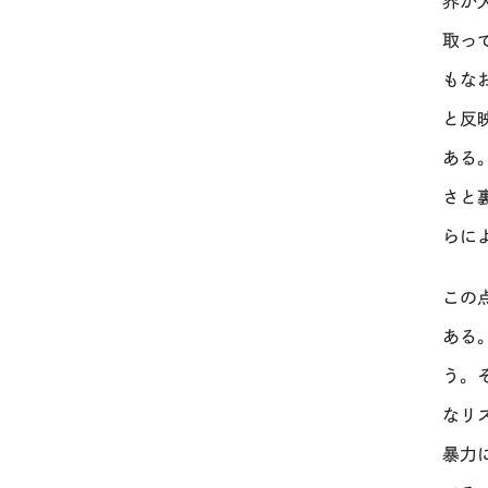
界が
取っ
もな
と反
ある
さと
らに
この
ある
う。
なリ
暴力