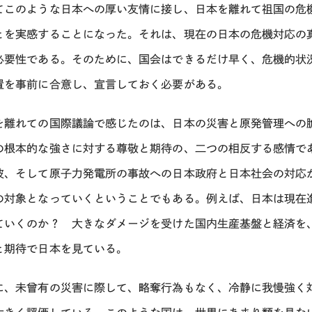
てこのような日本への厚い友情に接し、日本を離れて祖国の危
とを実感することになった。それは、現在の日本の危機対応の
必要性である。そのために、国会はできるだけ早く、危機的状
置を事前に合意し、宣言しておく必要がある。
を離れての国際議論で感じたのは、日本の災害と原発管理への
の根本的な強さに対する尊敬と期待の、二つの相反する感情で
波、そして原子力発電所の事故への日本政府と日本社会の対応
の対象となっていくということでもある。例えば、日本は現在
ていくのか？ 大きなダメージを受けた国内生産基盤と経済を
と期待で日本を見ている。
に、未曾有の災害に際して、略奪行為もなく、冷静に我慢強く