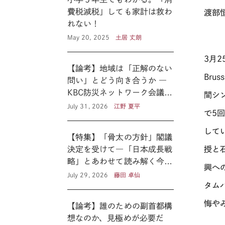
費税減税」しても家計は救わ
渡部
れない！
May 20, 2025
土居 丈朗
3月
【論考】地域は「正解のない
Br
問い」とどう向き合うか ―
KBC防災ネットワーク会議に
間シ
見る新たな公共性 ―
July 31, 2026
江野 夏平
で5
して
【特集】「骨太の方針」閣議
決定を受けて―「日本成長戦
授と
略」とあわせて読み解く今後
興へ
の医療政策―
July 29, 2026
藤田 卓仙
タム
悔や
【論考】誰のための副首都構
想なのか、見極めが必要だ