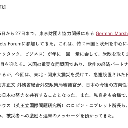
恒雄
25日から27日まで、東京財団と協力関係にある
German Mars
ussels Forumに参加してきた。これは、特に米国と欧州を
ンクタンク、ビジネス）が年に一回一堂に会して、米欧を取り
回目を迎える。米国の重要な同盟国であり、欧州の経済パート
いるが、今回は、東北・関東大震災を受けて、急遽設置された
石井正文 外務省総合外交政策局審議官が、日本の今後の方向
の日本の努力を共有することとなった。また、私自身も会場で
ハウス（英王立国際問題研究所）のロビン・ニブレット所長ら
み、被災者への激励と連帯のメッセージを預かってきた。