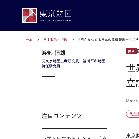
ホーム
日本政治・行政
世界が見つめる日本の危機管理―今こ
論考
渡部 恒雄
元東京財団上席研究員・笹川平和財団
世
特任研究員
立
March
民主
注目コンテンツ
東京
小学５年生でもわかる。「消