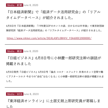
Media・新聞
June 8, 2020
『日本経済新聞』で「経済データ活用研究会」の「リアル
タイムデータベース」が紹介されました。
6月8日付『日本経済新聞』「19年度GDPのホントの姿、分かるのは半年後」で東京財団政
策研究所「経済データ活用研究会」の「リアルタイムデータベース」が紹介されました。
https://www.nikkei.com/article/DGXLASFL08HVV_Y0A600C2000000/
Media・雑誌
June 8, 2020
『日経ビジネス』6月8日号に小林慶一郎研究主幹の談話が
掲載されました
6
月
8
日発売『日経ビジネス』
6
月
8
日号「論点 コロナ・エフェクト 共有のネット空間で働
くアフターコロナ 今までの“会社”はなくなる」に小林慶一郎研究主幹の談話が掲載されま
した。
Media・WEB
June 8, 2020
『東洋経済オンライン』に土居丈朗上席研究員が寄稿しま
した