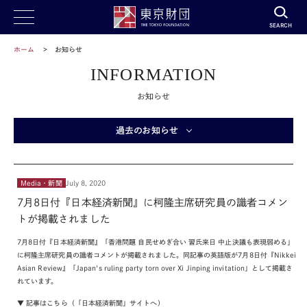
SEARCH
ホーム
お知らせ
INFORMATION
お知らせ
過去のお知らせ
Media・新聞
July 8, 2020
7月8日付『日本経済新聞』に柯隆主席研究員の識者コメン
トが掲載されました
7
月
8
日付『日本経済新聞』「香港問題 自民せめぎ合い 習氏来日 中止決議も表現弱める」
に柯隆主席研究員の識者コメントが掲載されました。同記事の英語版が
7
月
8
日付『
Nikkei
Asian Review
』「
Japan's ruling party torn over Xi Jinping invitation
」として掲載さ
れています。
▼ 記事はこちら（「日本経済新聞」サイトへ）