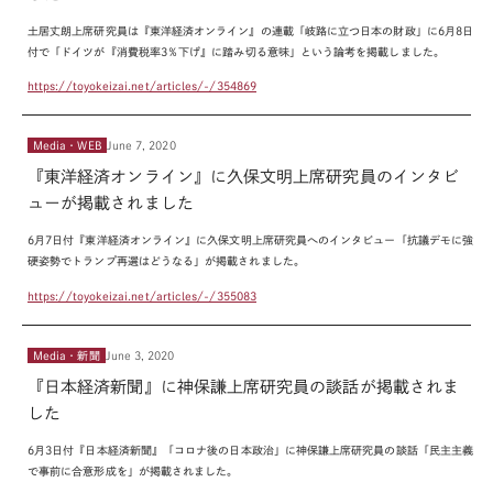
土居丈朗上席研究員は『東洋経済オンライン』の連載
「
岐路に立つ日本の財政
」に6月8日
付
で「ドイツが『消費税率
3
％下げ』に踏み切る意味」という論考を掲載しました。
https://toyokeizai.net/articles/-/354869
Media・WEB
June 7, 2020
『東洋経済オンライン』に久保文明上席研究員のインタビ
ューが掲載されました
6
月
7
日付『東洋経済オンライン』に久保文明上席研究員へのインタビュー「抗議デモに強
硬姿勢でトランプ再選はどうなる」が掲載されました。
https://toyokeizai.net/articles/-/355083
Media・新聞
June 3, 2020
『日本経済新聞』に神保謙上席研究員の談話が掲載されま
した
6
月
3
日付『日本経済新聞』「コロナ後の日本政治」に神保謙上席研究員の談話「民主主義
で事前に合意形成を」が掲載されました。