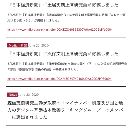
『日本経済新聞』に土居丈朗上席研究員が寄稿しました
6
月
28
日付『日本経済新聞』「経済論壇から」に土居丈朗上席研究員の寄稿「コロナで雇
用はどう変わるか」が掲載されました。
https://www.nikkei.com/article/DGKKZO60835300W0A620C2MY6000/
Media・新聞
June 25, 2020
『日本経済新聞』に久保文明上席研究員が寄稿しました
6
月
25
日付『日本経済新聞』「日米安保
60
年 有識者に聞く（下）」に久保文明上席研究員
の談話「敵基地攻撃 自衛の範囲」が掲載されました。
https://www.nikkei.com/article/DGXMZO60740100U0A620C2PP8000/
News
June 23, 2020
森信茂樹研究主幹が政府の「マイナンバー制度及び国と地
方のデジタル基盤抜本改善ワーキンググループ」のメンバ
ーに選出されました