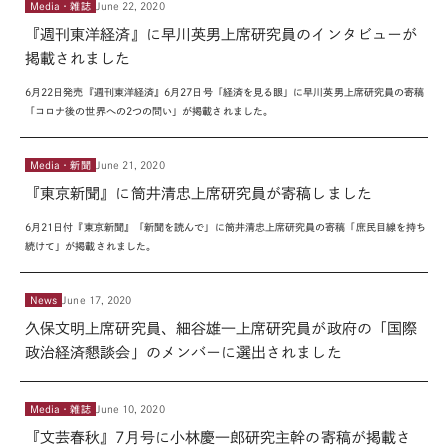
Media・雑誌
June 22, 2020
『週刊東洋経済』に早川英男上席研究員のインタビューが
掲載されました
6
月
22
日発売『週刊東洋経済』
6
月
27
日号「経済を見る眼」に早川英男上席研究員の寄稿
「コロナ後の世界への
2
つの問い」が掲載されました。
Media・新聞
June 21, 2020
『東京新聞』に筒井清忠上席研究員が寄稿しました
6
月
21
日付『東京新聞』「新聞を読んで」に筒井清忠上席研究員の寄稿「庶民目線を持ち
続けて」が掲載されました。
News
June 17, 2020
久保文明上席研究員、細谷雄一上席研究員が政府の「国際
政治経済懇談会」のメンバーに選出されました
Media・雑誌
June 10, 2020
『文芸春秋』7月号に小林慶一郎研究主幹の寄稿が掲載さ