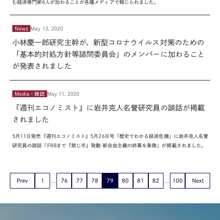
む経済専門家
4
人が加わることが各種メディアで報じられました。
News
May 13, 2020
小林慶一郎研究主幹が、新型コロナウイルス対策のための
「基本的対処⽅針等諮問委員会」のメンバーに加わること
が発表されました
Media・雑誌
May 11, 2020
『週刊エコノミスト』に岩井克人名誉研究員の談話が掲載
されました
5
月
11
日発売『週刊エコノミスト』
5
月
26
日号「歴史でわかる経済危機」に岩井克人名誉
研究員の談話「
FRB
まで『禁じ手』発動 新自由主義の終幕を象徴」が掲載されました。
Prev
1
76
77
78
79
80
81
82
100
Next