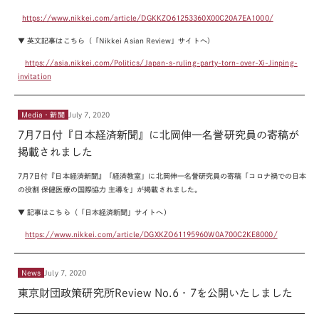
https://www.nikkei.com/article/DGKKZO61253360X00C20A7EA1000/
▼ 英文記事はこちら（「
Nikkei Asian Review
」サイトへ）
https://asia.nikkei.com/Politics/Japan-s-ruling-party-torn-over-Xi-Jinping-
invitation
Media・新聞
July 7, 2020
7月7日付『日本経済新聞』に北岡伸一名誉研究員の寄稿が
掲載されました
7
月
7
日付『日本経済新聞』「経済教室」に北岡伸一名誉研究員の寄稿「コロナ禍での日本
の役割 保健医療の国際協力 主導を」が掲載されました。
▼ 記事はこちら（「日本経済新聞」サイトへ）
https://www.nikkei.com/article/DGXKZO61195960W0A700C2KE8000/
News
July 7, 2020
東京財団政策研究所Review No.6・7を公開いたしました