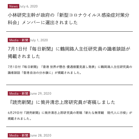
News
July 6, 2020
小林研究主幹が政府の「新型コロナウイルス感染症対策分
科会」メンバーに選出されました
Media・新聞
July 1, 2020
7月1日付『毎日新聞』に鶴岡路人主任研究員の識者談話が
掲載されました
7
月
1
日付『毎日新聞』「香港 世界が懸念 優遇措置見直し発表」に鶴岡路人主任研究員の
識者談話「香港自治の分水嶺に」が掲載されました。
Media・新聞
June 29, 2020
『読売新聞』に筒井清忠上席研究員が寄稿しました
6
月
29
日付『読売新聞』に筒井清忠上席研究員の寄稿「新たな無常観 現代人に示唆」が
掲載されました。
Media・新聞
June 28, 2020