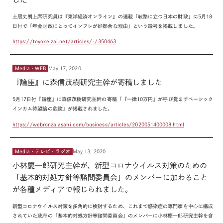
土居丈朗上席研究員は『東洋経済オンライン』の連載
「
岐路に立つ日本の財政
」に5月18
日付
で「年金財政にとってインフレが好都合な理由」という論考を掲載しました。
https://toyokeizai.net/articles/-/350463
Media・WEB
May 17, 2020
『論座』に森信茂樹研究主幹が寄稿しました
5
月
17
日付『論座』に森信茂樹研究主幹の寄稿「『一律
10
万円』が呼び覚ますベーシック
インカム待望論の危険」が掲載されました。
https://webronza.asahi.com/business/articles/2020051400008.html
Media・テレビ・ラジオ
May 13, 2020
小林慶一郎研究主幹が、新型コロナウイルス対策のための
「基本的対処⽅針等諮問委員会」のメンバーに加わること
が各種メディアで報じられました。
新型コロナウイルス対策を多角的に検討するため、これまで感染症の専門家を中心に構成
されていた政府の「基本的対処方針等諮問委員会」のメンバーに小林慶一郎研究主幹を含