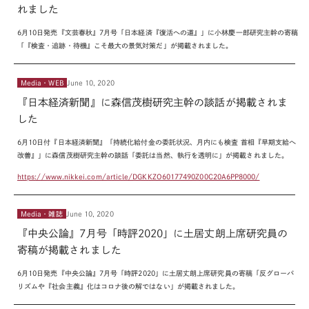
れました
6
月
10
日発売『文芸春秋』
7
月号「日本経済『復活への道』」に小林慶一郎研究主幹の寄稿
「『検査・追跡・待機』こそ最大の景気対策だ」が掲載されました。
Media・WEB
June 10, 2020
『日本経済新聞』に森信茂樹研究主幹の談話が掲載されま
した
6
月
10
日付『日本経済新聞』「持続化給付金の委託状況、月内にも検査 首相『早期支給へ
改善』」に森信茂樹研究主幹の談話「委託は当然、執行を透明に」が掲載されました。
https://www.nikkei.com/article/DGKKZO60177490Z00C20A6PP8000/
Media・雑誌
June 10, 2020
『中央公論』7月号「時評2020」に土居丈朗上席研究員の
寄稿が掲載されました
6
月
10
日発売『中央公論』
7
月号「時評
2020
」に土居丈朗上席研究員の寄稿「反グローバ
リズムや『社会主義』化はコロナ後の解ではない」が掲載されました。