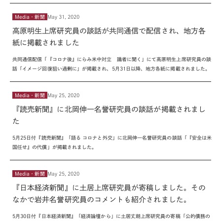
Media・新聞
May 31, 2020
高原明生上席研究員の談話が共同通信で配信され、地方各
紙に掲載されました
共同通信配信「『コロナ後』にらみ米中対立 識者に聞く」にて高原明生上席研究員の談
話「イメージ回復狙い過剰に」が掲載され、
5
月
31
日以降、地方各紙に掲載されました。
Media・新聞
May 25, 2020
『読売新聞』に北岡伸一名誉研究員の談話が掲載されまし
た
5
月
25
日付『読売新聞』「語る コロナと外交」に北岡伸一名誉研究員の談話「『安全は米
国任せ』の代償」が掲載されました。
Media・新聞
May 25, 2020
『日本経済新聞』に土居上席研究員が寄稿しました。その
なかで岩井名誉研究員のコメントも紹介されました。
5
月
30
日付『日本経済新聞』「経済論壇から」に土居丈朗上席研究員の寄稿「公的債務の