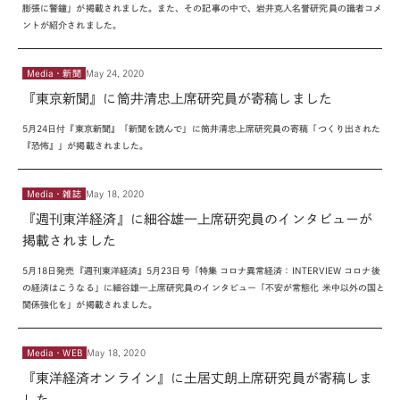
膨張に警鐘」が掲載されました。また、その記事の中で、岩井克人名誉研究員の識者コメ
ントが紹介されました。
Media・新聞
May 24, 2020
『東京新聞』に筒井清忠上席研究員が寄稿しました
5月
24
日付『東京新聞』「新聞を読んで」に筒井清忠上席研究員の寄稿「つくり出された
『恐怖』」が掲載されました。
Media・雑誌
May 18, 2020
『週刊東洋経済』に細谷雄一上席研究員のインタビューが
掲載されました
5
月
18
日発売『週刊東洋経済』
5
月
23
日号「特集 コロナ異常経済：
INTERVIEW
コロナ後
の経済はこうなる」に細谷雄一上席研究員のインタビュー「不安が常態化 米中以外の国と
関係強化を」が掲載されました。
Media・WEB
May 18, 2020
『東洋経済オンライン』に土居丈朗上席研究員が寄稿しま
した