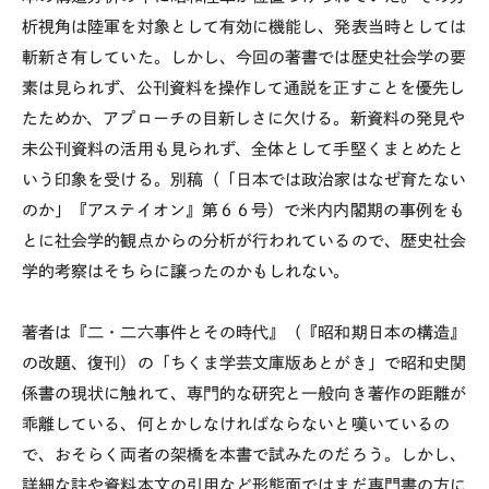
析視角は陸軍を対象として有効に機能し、発表当時としては
斬新さ有していた。しかし、今回の著書では歴史社会学の要
素は見られず、公刊資料を操作して通説を正すことを優先し
たためか、アプローチの目新しさに欠ける。新資料の発見や
未公刊資料の活用も見られず、全体として手堅くまとめたと
いう印象を受ける。別稿（「日本では政治家はなぜ育たない
のか」『アステイオン』第６６号）で米内内閣期の事例をも
とに社会学的観点からの分析が行われているので、歴史社会
学的考察はそちらに譲ったのかもしれない。
著者は『二・二六事件とその時代』（『昭和期日本の構造』
の改題、復刊）の「ちくま学芸文庫版あとがき」で昭和史関
係書の現状に触れて、専門的な研究と一般向き著作の距離が
乖離している、何とかしなければならないと嘆いているの
で、おそらく両者の架橋を本書で試みたのだろう。しかし、
詳細な註や資料本文の引用など形態面ではまだ専門書の方に