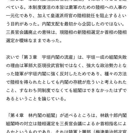
べている。本制度復活の本旨は粛軍のための陸相への人事の
一元化であり、加えて皇道派将官の陸相就任を阻止するとい
う目的があった。内閣支配を最初から企図したのではない。
三長官会議廃止の意味は、現陸相の新陸相選定か首相の陸相
選定か曖昧なままであった。
次いで「第３章 宇垣内閣の流産」は、宇垣一成の組閣失敗
の理由は軍部大臣現役武官制ではなく、強大な政治勢力とな
った陸軍が宇垣内閣に強く反対したためであり、種々の方法
で陸相を得られたとしても内閣の存続が危ういと考えられた
こと、すなわち同制度でなくても組閣はできなかったはずで
あるということを論じている。
「第４章 林内閣の組閣」が述べるところは、林銑十郎内閣
組閣時の対立は陸相選定を三長官会議によるか首相指名によ
るかというものであり、それは陸軍上層部（梅津美治郎次官