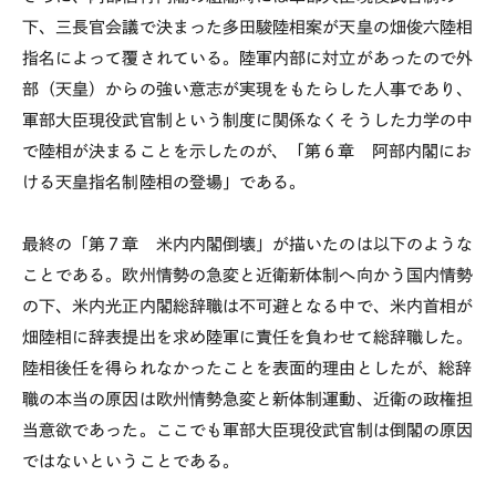
下、三長官会議で決まった多田駿陸相案が天皇の畑俊六陸相
指名によって覆されている。陸軍内部に対立があったので外
部（天皇）からの強い意志が実現をもたらした人事であり、
軍部大臣現役武官制という制度に関係なくそうした力学の中
で陸相が決まることを示したのが、「第６章 阿部内閣にお
ける天皇指名制陸相の登場」である。
最終の「第７章 米内内閣倒壊」が描いたのは以下のような
ことである。欧州情勢の急変と近衛新体制へ向かう国内情勢
の下、米内光正内閣総辞職は不可避となる中で、米内首相が
畑陸相に辞表提出を求め陸軍に責任を負わせて総辞職した。
陸相後任を得られなかったことを表面的理由としたが、総辞
職の本当の原因は欧州情勢急変と新体制運動、近衛の政権担
当意欲であった。ここでも軍部大臣現役武官制は倒閣の原因
ではないということである。