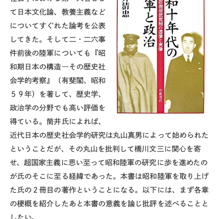
て日本文化論、教養主義など
についてすぐれた論考を公表
してきた。そして二・二六事
件前後の陸軍についても『昭
和期日本の構造―その歴史社
会学的考察』（有斐閣、昭和
５９年）を著して、歴史学、
政治学の分野でも高い評価を
得ている。筒井氏によれば、
近代日本の歴史社会学的研究は丸山真男によって始められた
ということだが、その丸山を批判して橋川文三に関心を寄
せ、超国家主義に思い至って昭和陸軍の研究に歩を進めたの
が氏のそこに至る経緯であった。本書は昭和陸軍を取り上げ
た氏の２冊目の著作ということになる。以下には、まず各章
の梗概を紹介したあと本書の意義を論じ批評を述べることと
したい。