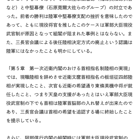
など）と中堅幕僚（石原莞爾大佐らのグループ）の対立であ
った。前者の勝利は陸軍中堅幕僚支配の挫折を意味したので
あって、ともに現役将官を推したこのケースは軍部大臣現役
武官制が原因となって組閣が阻まれた事例とはならない。ま
た、三長官会議による後任陸相決定方式の廃止という認識は
陸軍にはなかったことも明かにしている。
「第５章 第一次近衛内閣のおける首相指名制陸相の実現」
では、現職陸相を辞めさせ近衛文麿首相指名の板垣征四郎陸
相が実現したこと、次官も近衛の希望通り東條英機中将が就
任したこと、つまり天皇の支援があったとはいえ軍部大臣現
役武官制の下でも首相は陸軍首脳部の入れ替えが出来たので
あり、三長官会議は首相の希望を追認する場に終始したこと
を提示している。
さらに、阿部信行内閣の組閣時には軍部大臣現役武官制の