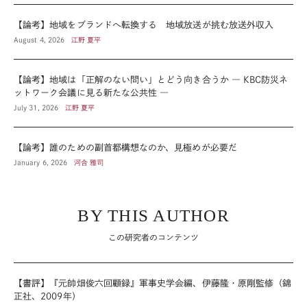
【論考】地域をブランドへ転換する 地域放送が挑む放送外収入
August 4, 2026
江野 夏平
【論考】地域は「正解のない問い」とどう向き合うか ― KBC防災ネ
ットワーク会議に見る新たな公共性 ―
July 31, 2026
江野 夏平
【論考】誰のための副首都構想なのか、見極めが必要だ
January 6, 2026
河合 雅司
BY THIS AUTHOR
この研究者のコンテンツ
【書評】『元帥畑俊六回顧録』軍事史学会編、伊藤隆・原剛監修（錦
正社、2009年）