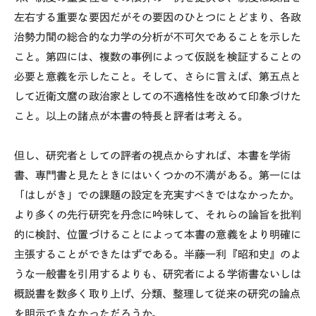
左右する重要な要因だがその要因のひとつにとどまり、各政
治勢力間の総合的な力学の分析が不可欠であることを示した
こと。第四には、複数の事例によって仮説を検証することの
必要と意義を示したこと。そして、さらに言えば、第五点と
して近衛文麿の政治家としての不適格性を改めて印象づけた
こと。以上の諸点が本書の特長と評者は考える。
但し、研究者としての評者の視点からすれば、本書を学術
書、専門書と見たときにはいくつかの不満がある。第一には
「はしがき」での課題の設定を充実すべきではなかったか。
より多くの先行研究を丹念に吟味して、それらの論旨を批判
的に検討、位置づけることによって本書の意義をより明確に
主張することができたはずである。半藤一利『昭和史』のよ
うな一般書を引用するよりも、研究者による学術書ないしは
概説書を数多く取り上げ、分類、整理して従来の研究の論点
を明示できなかっただろうか。