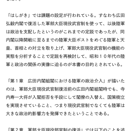
「はしがき」では課題の設定が行われている。すなわち広田
弘毅内閣で復活した軍部大臣現役武官制を使って、以後陸軍
は政治を支配したというのがこれまでの定説であったが、同
内閣以降開戦に至るまでの陸軍大臣ポストをめぐる陸軍と天
皇、首相との対立を取り上げ、軍部大臣現役武官制の機能の
実態を分析することで定説を再検討して、昭和１０年代の陸
軍と政治の関係の実像に迫るのが本書の目的とされている。
「第１章 広田内閣組閣における陸軍の政治介入」が描いた
のは、軍部大臣現役武官制復活前の広田内閣組閣時でも、寺
内寿一大将が入閣拒否を手段にして閣僚の入替え、国策樹立
を実現させていること、つまり現役武官制でなくても陸軍は
大きな政治的影響力を発揮できたということである。
「第２章 軍部大臣現役部官制の復活」では以下のことを述