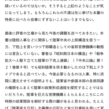
傾いているのではないか。そうすると上記のようなことが気
になってしまう。もちろんこれらの不満は先に挙げた本書の
特長に比べたら些事にすぎないことはいうまでもない。
最後に評者の立場から見た今後の課題を述べておきたい。本
書は陸相人事などに関係して陸軍中央の上部構造を扱う一
方、下剋上を言いつつ下部構造としての省部官僚機構の動態
には言及していない。著者は『昭和期日本の構造』や「戦争
拡大へと駆り立てた陸軍の下克上連鎖」（『中央公論』第１
２１巻第９号）でも昭和陸軍を突き動かしたのは下剋上ドラ
イブであると述べている。今後必要となるのは人事、特に派
閥に還元させての説明よりも、陸軍省や参謀本部の各部局課
の権限をふまえて陸軍の政策形成過程を探究することではな
いだろうか。陸軍を巨大な官僚機構ととらえるところにこの
時期の政軍関係を解析する際の鍵があると思われる。たとえ
ば「陸軍省大日記」や幕僚の日記など未公刊資料を用いて官