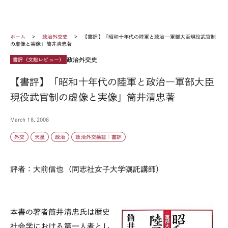
ホーム
政治外交史
【書評】「昭和十年代の陸軍と政治―軍部大臣現役武官制
の虚像と実像」筒井清忠著
政治外交史
書評（文献レビュー）
【書評】「昭和十年代の陸軍と政治―軍部大臣
現役武官制の虚像と実像」筒井清忠著
March 18, 2008
外交
天皇
政治
政治外交検証：書評
評者：大前信也（同志社女子大学嘱託講師）
本書の著者筒井清忠氏は歴史
社会学における第一人者とし