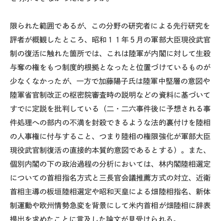
限られた範囲であるが、この分野の研究者による先行研究を
評者が概観したところ、昭和１１年５月の軍部大臣現役武官
制の復活に触れた箇所では、これは陸軍が内閣に対して生殺
与奪の権をもつ制度的根拠となったと位置づけているものが
少なくなかったが、一方で加藤陽子氏は陸軍中堅層の意図や
陸軍省官制改正の枢密院審査時の説明などの資料に基づいて
すでに定説を批判している（二・二六事件後に予想される事
件処理への部内の不満を封殺できるような法的裏付けを陸相
の人事権に付与すること、つまり陸相の権限強化が軍部大臣
現役武官制復活の直接的本質的意図であるとする）。また、
個別内閣の下の政治過程の分析においては、林内閣陸相選定
についての首相指名方式と三長官会議推薦方式の対立、近衛
首相主導の板垣陸相選定や昭和天皇による畑陸相指名、新体
制運動や欧州情勢急変を背景にして米内首相が畑陸相に辞表
提出を求めたことに言及した論文が見受けられる。