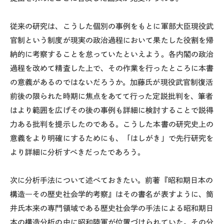
従来の研究は、こうした個別の事例をもとに軍部大臣現役武
官制という制度が現実の政治過程において果たした役割を帰
納的に考察することを怠っていたといえよう。各内閣の政治
過程を改めて精査した上で、その作業を行ったところに本書
の意義があるのではないだろうか。加藤氏が現役武官制復活
前後の限られた時期に焦点をあてて行った定説批判を、筆者
はより範囲を広げその後の事例も詳細に検討することで説得
力ある批判を提示したのである。こうした本書の研究史上の
意義をより明確にするためにも、「はしがき」で先行研究を
より詳細に分析すべきだったであろう。
次に分析手法について述べておきたい。前著『昭和期日本の
構造―その歴史社会学的考察』はその書名が表すように、筒
井氏本来の専門領域である歴史社会学の手法による昭和期日
本の構造分析の中に昭和陸軍が位置づけられていた。その分