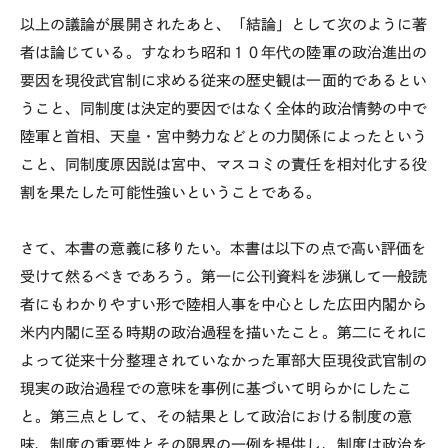
以上の議論が展開されたあと、「結論」として次のように著
者は論じている。すなわち昭和１０年代の陸軍の政治進出の
要因を現役武官制に求める従来の歴史観は一面的であるとい
うこと、同制度は決定的要因ではなく全体的政治情勢の中で
陸軍と首相、天皇・宮中勢力などとの力関係によったという
こと、同制度原因説は宮中、マスコミの責任を相対化する役
割を果たした可能性強いということである。
さて、本書の意義に移りたい。本書は以下の点で高い評価を
受けて然るべきであろう。第一に公刊資料を渉猟して一般読
者にもわかりやすい形で陸相人事を中心とした広田内閣から
米内内閣に至る時期の政治過程を描いたこと。第二にそれに
よって従来十分整理されていなかった軍部大臣現役武官制の
現実の政治過程での意味を事例に基づいて明らかにしたこ
と。第三点として、その結果として政治における制度の意
味、制度の重要性とその限界の一例を提供し、制度は政治を