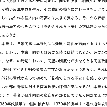
っぱら見捨てられる不安に苛まれ、同盟の強化（制度化）を志
安が強い反軍主義を生み、その政府の動きにブレーキをかけて
として描かれる個人内の葛藤とは大きく異なる。そこから評者
政府当局者の心理の中に「巻き込まれる不安」の方は無かった
であろうか。
、本書は、日米同盟は本来的には発展・深化を志向する（すべ
る。しかし、本来、同盟とは必要な時には結ばれるが、必要が
は、なぜこの時期において、同盟の制度化が少なくとも両国政
同で対処すべき外部の脅威の存在があったからであろう。それ
、外部の脅威があって初めて「見捨てられる不安」を感じるの
この外部の脅威に対する両国政府の評価が気になるが、本書で
ように、著者が日米同盟の変容を外部要因ではなく内部要因に
1960年代後半は中国の核攻撃、1970年代後半はソ連の通常