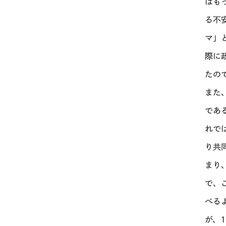
はも
る不
マ」
際に
たの
また
であ
れで
り共
まり
で、
べる
が、