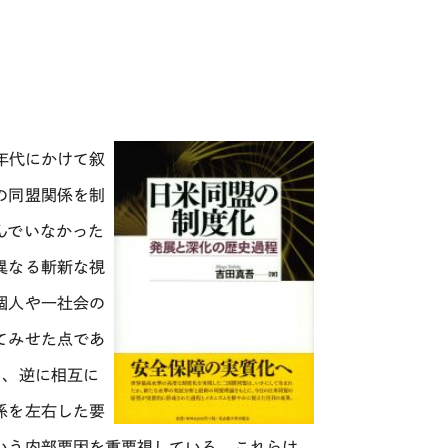
0年代にかけて叙
の同盟関係を制
んでいなかった
異なる斬新な視
個人や一社会の
てみせた点であ
く、逆に相互に
係を左右した要
いう内部要因を重要視している。これらは、