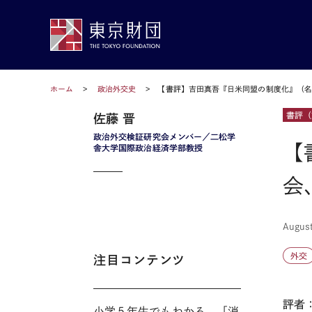
ホーム
政治外交史
【書評】吉田真吾『日米同盟の制度化』（名
書評（
佐藤 晋
政治外交検証研究会メンバー／二松学
【
舎大学国際政治経済学部教授
会
August
外交
注目コンテンツ
評者
小学５年生でもわかる。「消