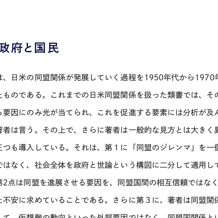
 政府と国民
は、日米の同盟関係が発展していく過程を1950年代から197
たものである。これまでの日米同盟関係を扱った類書では、そ
る要因にのみ光が当てられ、これを促進する要素には分析が及
著者は言う。その上で、さらに著者は一般的な見方とは大きく
三つも導入している。それは、第１に「同盟のジレンマ」を一
ではなく、社会全体を政府と世論という構図に二分して適用し
第2点は同盟を進展させる要因を、同盟国間の相互信頼ではな
た不安に求めていることである。さらに第３に、著者は同盟関
して、仮想敵の動向といった外部要因ではなく、同盟国関係と