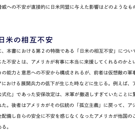
脅威への不安が直接的に日米同盟に与えた影響はどのようなも
. 日米の相互不安
に、本書における第２の特徴である「日米の相互不安」につい
じた不安とは、アメリカが有事に本当に来援してくれるのかと
カの能力と意思への不安から構成されるが、前者は仮想敵の軍
アにおける展開兵力の低下が生じた時などに生じる。例えば、
公式化」であった安保改定は、米軍が撤退しすぎていたことに
れた。後者はアメリカがその伝統の「孤立主義」に戻って、アジ
全配備し自らの安全に不安を感じなくなったアメリカが他国の
ある。