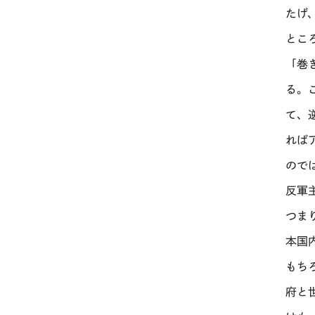
たげ
とこ
「巻
る。
て、
れば
ので
反軍
つま
本国
もち
府と