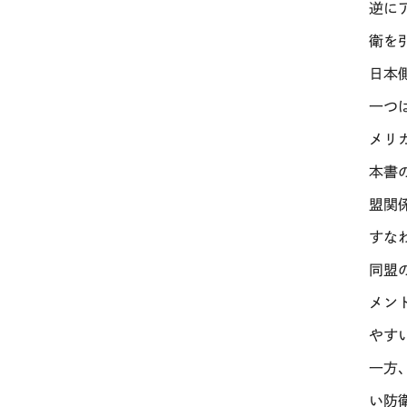
逆に
衛を
日本
一つ
メリ
本書
盟関
すな
同盟
メン
やす
一方
い防