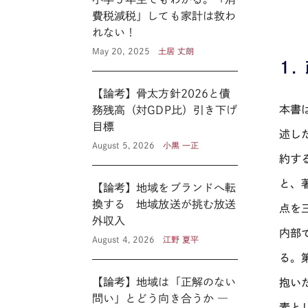
費税減税」しても家計は救わ
れない！
May 20, 2025
土居 丈朗
１.
【論考】骨太方針2026と債
本書
務残高（対GDP比）引き下げ
目標
述し
August 5, 2026
小黒 一正
約す
と、
【論考】地域をブランドへ転
換する 地域放送が挑む放送
点を
外収入
内部
August 4, 2026
江野 夏平
る。
【論考】地域は「正解のない
抱い
問い」とどう向き合うか ―
素と