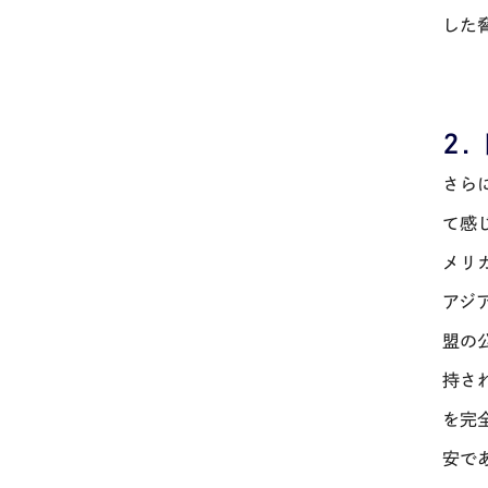
した
２
さら
て感
メリ
アジ
盟の
持さ
を完
安で