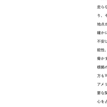
走ら
り、
地点
確か
不安
能性
脅か
根拠
方も
アメ
要な
心を