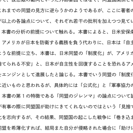
これまでの同盟の見方に逆らうかのようであるが、ここに著者
が以上の各論点について、それぞれ若干の批判を加えつつ見て
、本書の分析の前提について触れる。本書によると、日米安保
、アメリカが日本を防衛する義務を負う代わりに、日本は「自
ような前提に立ち、本書は、日米同盟の「制度化」が、アメリ
捨てられる不安」と、日本が自主性を回復することを恐れるア
をエンジンとして進展したと論じる。本書でいう同盟の「制度
に近いものと思われるが、具体的には「公式化」と「軍事協力
、本書の第１の特徴である「同盟のジレンマ」の論点について
が有事の際に同盟国が助けにきてくれないのではという「見捨
化を志向するが、その結果、同盟国の起こした戦争に「巻き込
同盟を希薄化すれば、結局また自分が侵略された場合に「助け