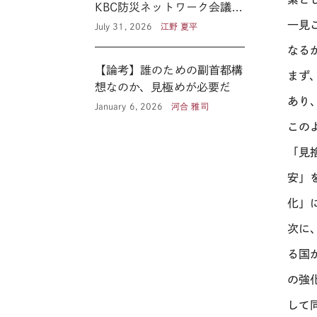
KBC防災ネットワーク会議に
見る新たな公共性 ―
一見
July 31, 2026
江野 夏平
なる
【論考】誰のための副首都構
まず
想なのか、見極めが必要だ
あり
January 6, 2026
河合 雅司
この
「見
安」
化」
次に
る国
の強
して