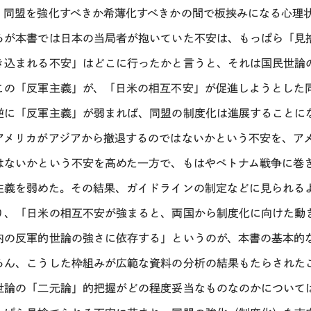
、同盟を強化すべきか希薄化すべきかの間で板挟みになる心理
ろが本書では日本の当局者が抱いていた不安は、もっぱら「見
き込まれる不安」はどこに行ったかと言うと、それは国民世論
この「反軍主義」が、「日米の相互不安」が促進しようとした
逆に「反軍主義」が弱まれば、同盟の制度化は進展することに
アメリカがアジアから撤退するのではないかという不安を、ア
はないかという不安を高めた一方で、もはやベトナム戦争に巻
主義を弱めた。その結果、ガイドラインの制定などに見られる
り、「日米の相互不安が強まると、両国から制度化に向けた動
内の反軍的世論の強さに依存する」というのが、本書の基本的
ろん、こうした枠組みが広範な資料の分析の結果もたらされた
世論の「二元論」的把握がどの程度妥当なものなのかについて