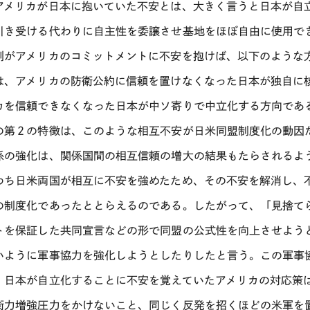
アメリカが日本に抱いていた不安とは、大きく言うと日本が自
引き受ける代わりに自主性を委譲させ基地をほぼ自由に使用で
側がアメリカのコミットメントに不安を抱けば、以下のような
は、アメリカの防衛公約に信頼を置けなくなった日本が独自に
カを信頼できなくなった日本が中ソ寄りで中立化する方向であ
の第２の特徴は、このような相互不安が日米同盟制度化の動因
係の強化は、関係国間の相互信頼の増大の結果もたらされるよ
わち日米両国が相互に不安を強めたため、その不安を解消し、
の制度化であったととらえるのである。したがって、「見捨て
トを保証した共同宣言などの形で同盟の公式性を向上させよう
いように軍事協力を強化しようとしたりしたと言う。この軍事
、日本が自立化することに不安を覚えていたアメリカの対応策
衛力増強圧力をかけないこと、同じく反発を招くほどの米軍を