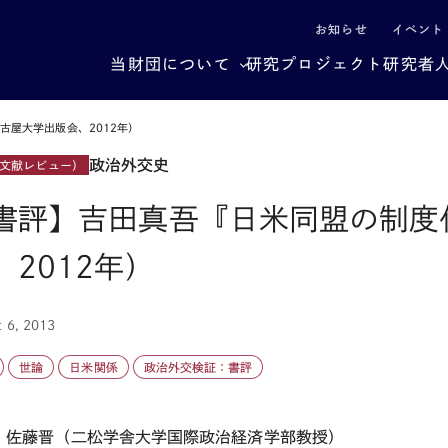
による社会構造転換
お知らせ
イベント
当財団について
研究プロジェクト
研究者
古屋大学出版会、2012年）
政治外交史
文献レビュー）
書評】吉田真吾『日米同盟の制度
、2012年）
 6, 2013
世論
日米関係
政治外交検証：書評
：佐藤晋（二松学舎大学国際政治経済学部教授）