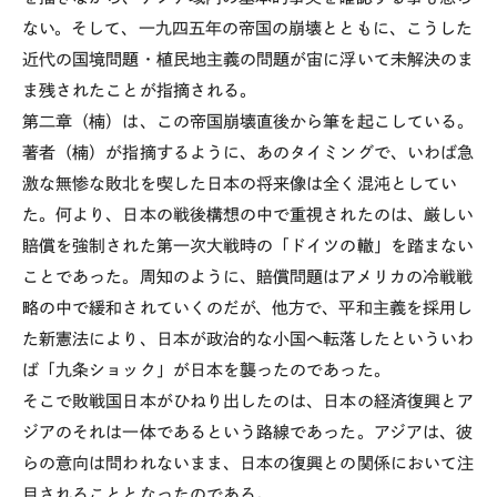
ない。そして、一九四五年の帝国の崩壊とともに、こうした
近代の国境問題・植民地主義の問題が宙に浮いて未解決のま
ま残されたことが指摘される。
第二章（楠）は、この帝国崩壊直後から筆を起こしている。
著者（楠）が指摘するように、あのタイミングで、いわば急
激な無惨な敗北を喫した日本の将来像は全く混沌としてい
た。何より、日本の戦後構想の中で重視されたのは、厳しい
賠償を強制された第一次大戦時の「ドイツの轍」を踏まない
ことであった。周知のように、賠償問題はアメリカの冷戦戦
略の中で緩和されていくのだが、他方で、平和主義を採用し
た新憲法により、日本が政治的な小国へ転落したといういわ
ば「九条ショック」が日本を襲ったのであった。
そこで敗戦国日本がひねり出したのは、日本の経済復興とア
ジアのそれは一体であるという路線であった。アジアは、彼
らの意向は問われないまま、日本の復興との関係において注
目されることとなったのである。