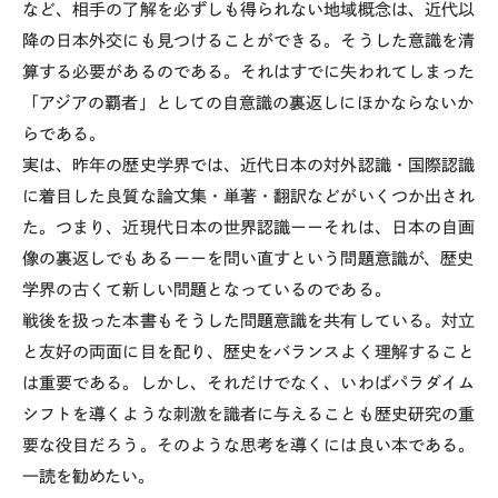
など、相手の了解を必ずしも得られない地域概念は、近代以
降の日本外交にも見つけることができる。そうした意識を清
算する必要があるのである。それはすでに失われてしまった
「アジアの覇者」としての自意識の裏返しにほかならないか
らである。
実は、昨年の歴史学界では、近代日本の対外認識・国際認識
に着目した良質な論文集・単著・翻訳などがいくつか出され
た。つまり、近現代日本の世界認識ーーそれは、日本の自画
像の裏返しでもあるーーを問い直すという問題意識が、歴史
学界の古くて新しい問題となっているのである。
戦後を扱った本書もそうした問題意識を共有している。対立
と友好の両面に目を配り、歴史をバランスよく理解すること
は重要である。しかし、それだけでなく、いわばパラダイム
シフトを導くような刺激を識者に与えることも歴史研究の重
要な役目だろう。そのような思考を導くには良い本である。
一読を勧めたい。