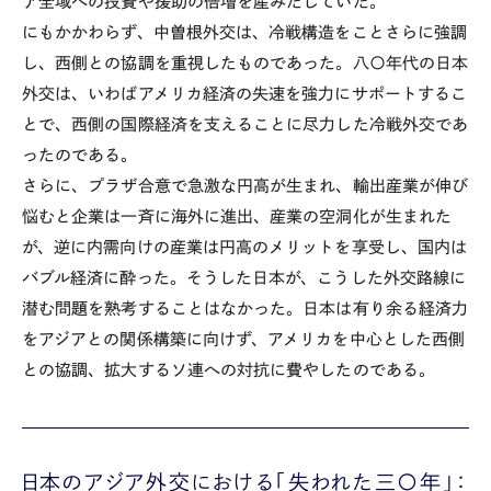
ア全域への投資や援助の倍増を産みだしていた。
にもかかわらず、中曽根外交は、冷戦構造をことさらに強調
し、西側との協調を重視したものであった。八〇年代の日本
外交は、いわばアメリカ経済の失速を強力にサポートするこ
とで、西側の国際経済を支えることに尽力した冷戦外交であ
ったのである。
さらに、プラザ合意で急激な円高が生まれ、輸出産業が伸び
悩むと企業は一斉に海外に進出、産業の空洞化が生まれた
が、逆に内需向けの産業は円高のメリットを享受し、国内は
バブル経済に酔った。そうした日本が、こうした外交路線に
潜む問題を熟考することはなかった。日本は有り余る経済力
をアジアとの関係構築に向けず、アメリカを中心とした西側
との協調、拡大するソ連への対抗に費やしたのである。
日本のアジア外交における「失われた三〇年」：