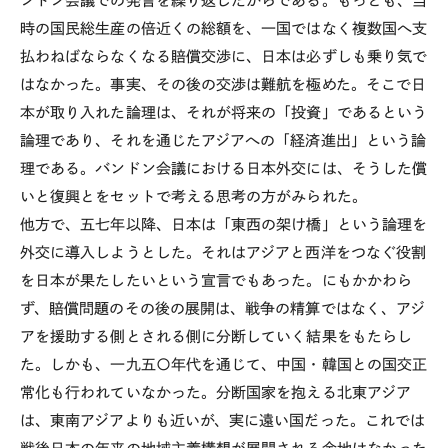
ンドン会議での発言を繰り返したからである。もっとも、当
時の国民総生産の倍近くの総額を、一国ではなく複数国へ支
払わねばならなくなる賠償交渉に、日本は必ずしも乗り気で
はなかった。事実、その後の交渉は難航を極めた。そこで日
本が取り入れた論理は、それが将来の「投資」であるという
論理であり、それを通じたアジアへの「経済進出」という論
理である。バンドン会議における日本外交には、そうした償
いと復興とをセットで考える思考の方がみられた。
他方で、五七年以降、日本は「東西の架け橋」という論理を
外交に導入しようとした。それはアジアと西洋をつなぐ役割
を日本が果たしたいという宣言でもあった。にもかかわら
ず、賠償問題のその後の展開は、戦争の精算ではなく、アジ
アを援助する側とされる側に分断していく結果をもたらし
た。しかも、一九五〇年代を通じて、中国・韓国との国交正
常化も行われていなかった。分断国家を抱える北東アジア
は、東南アジアよりも近いが、実に遠い国だった。これでは