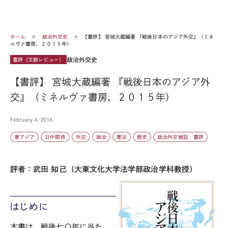
ホーム
政治外交史
【書評】 宮城大蔵編著 『戦後日本のアジア外交』（ミネ
ルヴァ書房、２０１５年）
政治外交史
書評（文献レビュー）
【書評】 宮城大蔵編著 『戦後日本のアジア外
交』（ミネルヴァ書房、２０１５年）
February 4, 2016
東アジア
日中関係
外交
政治
憲法
歴史
政治外交検証：書評
評者：武田 知己（大東文化大学法学部政治学科教授）
はじめに
本書は、戦後七〇年に当た