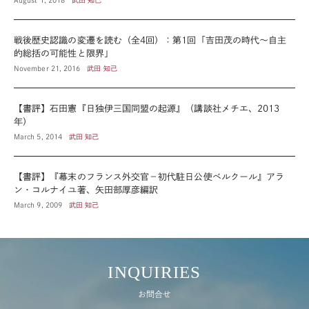
August 1, 2018
武田 知己
戦後歴史認識の変遷を読む（全4回）：第1回「吉田茂の時代～自主
的総括の可能性と限界」
November 21, 2016
武田 知己
【書評】石田憲『日独伊三国同盟の起源』（講談社メチエ、2013
年）
March 5, 2014
武田 知己
【書評】『幕末のフランス外交官－初代駐日公使ベルクール』アラ
ン・コルナイユ著、矢田部厚彦編訳
March 9, 2009
武田 知己
INQUIRIES
お問合せ