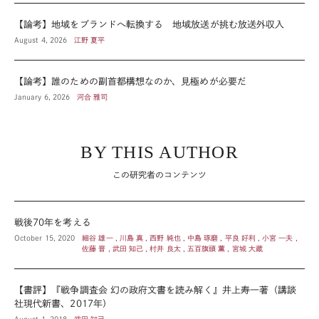
【論考】地域をブランドへ転換する 地域放送が挑む放送外収入
August 4, 2026
江野 夏平
【論考】誰のための副首都構想なのか、見極めが必要だ
January 6, 2026
河合 雅司
BY THIS AUTHOR
この研究者のコンテンツ
戦後70年を考える
October 15, 2020
細谷 雄一 , 川島 真 , 西野 純也 , 中島 琢磨 , 平良 好利 , 小宮 一夫 ,
佐藤 晋 , 武田 知己 , 村井 良太 , 五百旗頭 薫 , 宮城 大蔵
【書評】『戦争調査会 幻の政府文書を読み解く』井上寿一著（講談
社現代新書、2017年）