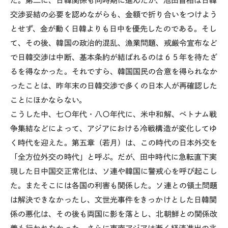
た。第二に、日韓関係も同時期に進んだが、池田首相は日韓
交渉妥結の必要を認めながらも、金額で折り合いをつけよう
とせず、金が動く日韓よりも日中を優先したのである。そし
て、その後、韓国の政治的混乱、漁業問題、戒厳令宣布など
で日韓交渉は中断、基本条約が結ばれるのは６５年を待たざ
るを得なかった。それですら、韓国国民の合意を得られなか
ったことは、昨年末の日韓交渉で多くの日本人が再確認した
ことにほかならない。
こうした中、七〇年代・八〇年代に、米中和解、ベトナム戦
争集結などによって、アジアにおける冷戦構造が変化してゆ
く時代を迎えた。第五章（若月）は、この時代の日本外交を
「全方位外交の時代」と呼ぶ。だが、田中時代に急転直下実
現した日中国交正常化は、ソ連や韓国に警戒心を呼び起こし
た。またそこには各国の利害も関係した。ソ連との領土問題
は解決できなかったし、文世光事件をきっかけとした日韓関
係の悪化は、その後も両国に影を落とし、北朝鮮との関係改