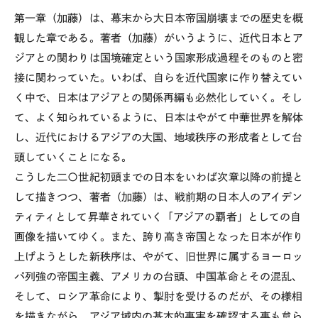
第一章（加藤）は、幕末から大日本帝国崩壊までの歴史を概
観した章である。著者（加藤）がいうように、近代日本とア
ジアとの関わりは国境確定という国家形成過程そのものと密
接に関わっていた。いわば、自らを近代国家に作り替えてい
く中で、日本はアジアとの関係再編も必然化していく。そし
て、よく知られているように、日本はやがて中華世界を解体
し、近代におけるアジアの大国、地域秩序の形成者として台
頭していくことになる。
こうした二〇世紀初頭までの日本をいわば次章以降の前提と
して描きつつ、著者（加藤）は、戦前期の日本人のアイデン
ティティとして昇華されていく「アジアの覇者」としての自
画像を描いてゆく。また、誇り高き帝国となった日本が作り
上げようとした新秩序は、やがて、旧世界に属するヨーロッ
パ列強の帝国主義、アメリカの台頭、中国革命とその混乱、
そして、ロシア革命により、掣肘を受けるのだが、その様相
を描きながら、アジア域内の基本的事実を確認する事も怠ら