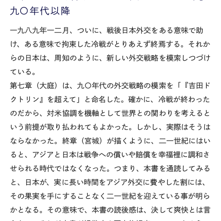
九〇年代以降
一九八九年一二月、ついに、戦後日本外交をある意味で助
け、ある意味で拘束した冷戦がとりあえず終焉する。それか
らの日本は、周知のように、新しい外交戦略を模索しつづけ
ている。
第七章（大庭）は、九〇年代の外交戦略の模索を「『吉田ド
クトリン』を超えて」と命名した。確かに、冷戦が終わった
のだから、対米協調を機軸として世界との関わりを考えると
いう前提が取り払われてもよかった。しかし、実際はそうは
ならなかった。終章（宮城）が描くように、二一世紀にはい
ると、アジアと日本は戦争への償いや賠償を幸福裡に調和さ
せられる時代ではなくなった。つまり、本書を通読してみる
と、日本が、実に長い時間をアジア外交に費やした割には、
その果実を手にすることなく二一世紀を迎えている事が明ら
かとなる。その意味で、本書の読後感は、決して爽快とは言