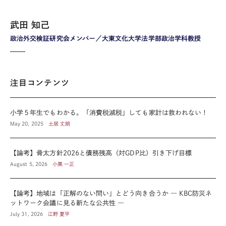
武田 知己
政治外交検証研究会メンバー／大東文化大学法学部政治学科教授
注目コンテンツ
小学５年生でもわかる。「消費税減税」しても家計は救われない！
May 20, 2025
土居 丈朗
【論考】骨太方針2026と債務残高（対GDP比）引き下げ目標
August 5, 2026
小黒 一正
【論考】地域は「正解のない問い」とどう向き合うか ― KBC防災ネ
ットワーク会議に見る新たな公共性 ―
July 31, 2026
江野 夏平