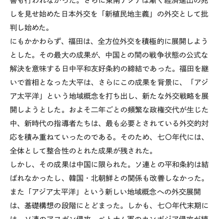
善も行われなかった。さらに東南アジアは漸く経済進出の兆
しを見せ始めた日本外交を「新植民地主義」の外交として批
判し始めた。
にもかかわらず、福田は、全方位外交を積極的に展開しよう
とした。その最大の成果が、中国との間の戦争状態の公式な
解決を意味する日中平和友好条約の締結であった。福田を継
いで首相となった大平は、さらにこの成果を背景に、「アジ
ア太平洋」という地域概念を打ち出し、新たな外交戦略を展
開しようとした。およそ二年ごとの頻繁な政権交代が生じた
中、新時代の指導者たちは、最も必要とされている外交的対
応を積み重ねていったのである。そのため、七〇年代には、
全体として整合性のとれた成果が残された。
しかし、その成果は中国に限られた。ソ連との平和条約は結
ばれなかったし、韓国・北朝鮮との関係も改善しなかった。
また「アジア太平洋」という新しい地域概念への外交展開
は、基礎構想の段階にとどまった。しかも、七〇年代末期に