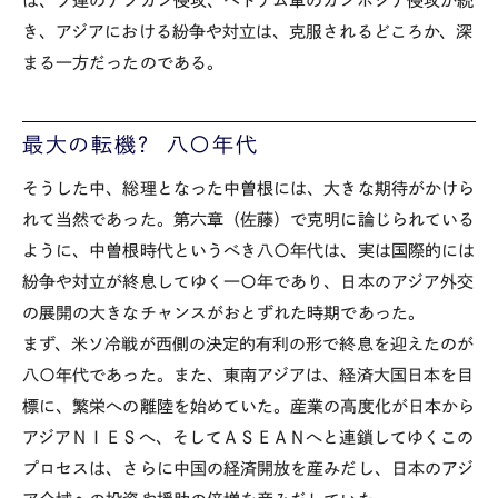
は、ソ連のアフガン侵攻、ベトナム軍のカンボジア侵攻が続
き、アジアにおける紛争や対立は、克服されるどころか、深
まる一方だったのである。
最大の転機？ 八〇年代
そうした中、総理となった中曽根には、大きな期待がかけら
れて当然であった。第六章（佐藤）で克明に論じられている
ように、中曽根時代というべき八〇年代は、実は国際的には
紛争や対立が終息してゆく一〇年であり、日本のアジア外交
の展開の大きなチャンスがおとずれた時期であった。
まず、米ソ冷戦が西側の決定的有利の形で終息を迎えたのが
八〇年代であった。また、東南アジアは、経済大国日本を目
標に、繁栄への離陸を始めていた。産業の高度化が日本から
アジアＮＩＥＳへ、そしてＡＳＥＡＮへと連鎖してゆくこの
プロセスは、さらに中国の経済開放を産みだし、日本のアジ