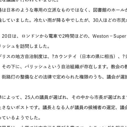
場は日本のような専用の立派なものではなく、図書館のホール
論していました。冷たい雨が降る中でしたが、30人ほどの市民
20日は、ロンドンから電車で2時間ほどの、Weston－Super－Mar
リッシュを訪問しました。
ギリスの地方自治制度は、?カウンテイ（日本の県に相当）、?
、その下に、パリッシュという自治組織が存在します。教会の
、街路灯の整備などの法律で定められた権限のうち、議会が選
。
挙によって、25人の議員が選ばれ、その中から市長が選ばれま
たさないポストです。議長となる人が議員の候補者の選定、議
っているようでした。