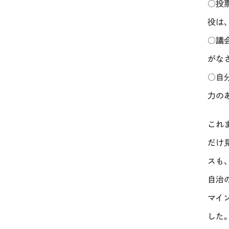
○投
役は
○議
がな
○自
力の
これ
だけ
スも
自治
マイ
した