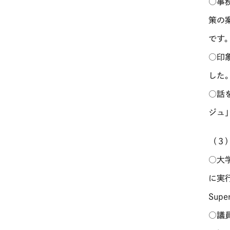
○事
策の
です
○印
した
○話
ジュ
（３
○大
に実
Supe
○議