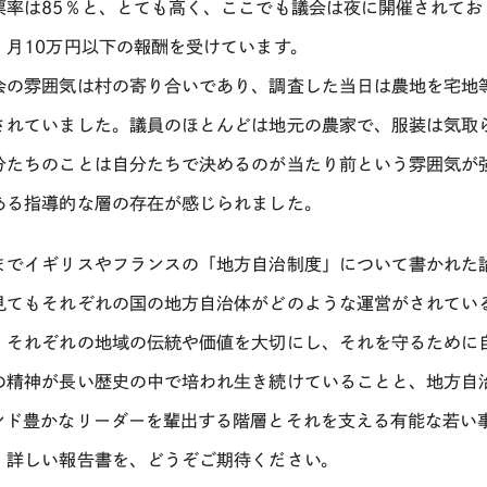
票率は85％と、とても高く、ここでも議会は夜に開催されて
、月10万円以下の報酬を受けています。
会の雰囲気は村の寄り合いであり、調査した当日は農地を宅地
されていました。議員のほとんどは地元の農家で、服装は気取
分たちのことは自分たちで決めるのが当たり前という雰囲気が
ある指導的な層の存在が感じられました。
までイギリスやフランスの「地方自治制度」について書かれた
見てもそれぞれの国の地方自治体がどのような運営がされてい
、それぞれの地域の伝統や価値を大切にし、それを守るために
の精神が長い歴史の中で培われ生き続けていることと、地方自
ンド豊かなリーダーを輩出する階層とそれを支える有能な若い
。詳しい報告書を、どうぞご期待ください。