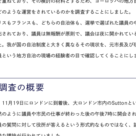
を重ねており、その検討の材料とするため、ヨーロッパの地方
どのような運営をされているのかを調査することにしました。
リスもフランスも、どちらの自治体も、選挙で選ばれた議員の
出されており、議員は無報酬が原則で、議会は夜に開かれてい
た。我が国の自治制度と大きく異なるその現状を、元市長及び
員という地方自治の現場の経験者の目で確認してくることにし
．調査の概要
）11月19日にロンドンに到着後、大ロンドン市内のSutton
然のように議員や市民の仕事が終わった後の午後7時に開会さ
員の質問に対して役所が答えるという形式的なものではなく、
発な議論が行われていました。