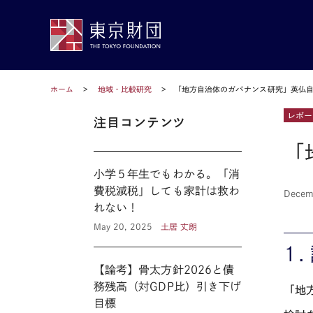
ホーム
地域・比較研究
「地方自治体のガバナンス研究」英仏
レポー
注目コンテンツ
「
小学５年生でもわかる。「消
費税減税」しても家計は救わ
Decem
れない！
May 20, 2025
土居 丈朗
１
【論考】骨太方針2026と債
務残高（対GDP比）引き下げ
「地
目標