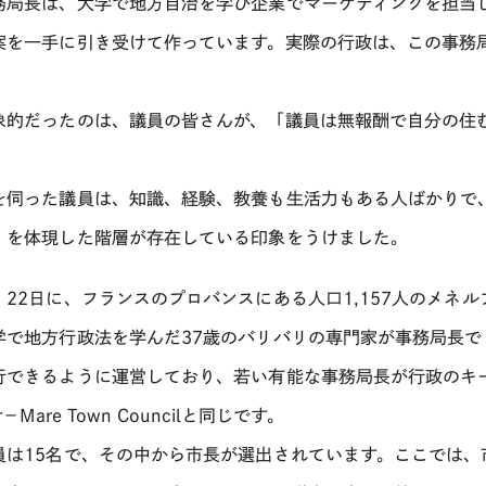
務局長は、大学で地方自治を学び企業でマーケティングを担当
案を一手に引き受けて作っています。実際の行政は、この事務
。
象的だったのは、議員の皆さんが、「議員は無報酬で自分の住
。
を伺った議員は、知識、経験、教養も生活力もある人ばかりで
」を体現した階層が存在している印象をうけました。
）22日に、フランスのプロバンスにある人口1,157人のメネ
学で地方行政法を学んだ37歳のバリバリの専門家が事務局長で
行できるように運営しており、若い有能な事務局長が行政のキー
r－Mare Town Councilと同じです。
員は15名で、その中から市長が選出されています。ここでは