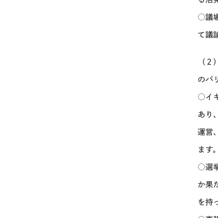
○議
て議
（２）
のパ
○イ
あり
運営
ます
○選
か果
を持