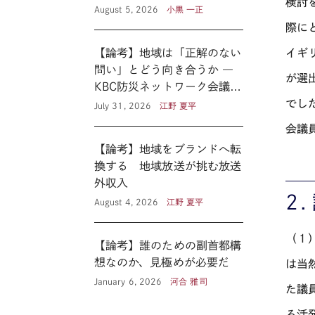
検討
August 5, 2026
小黒 一正
際に
【論考】地域は「正解のない
イギ
問い」とどう向き合うか ―
が選
KBC防災ネットワーク会議に
見る新たな公共性 ―
でし
July 31, 2026
江野 夏平
会議
【論考】地域をブランドへ転
換する 地域放送が挑む放送
外収入
２
August 4, 2026
江野 夏平
（１
【論考】誰のための副首都構
想なのか、見極めが必要だ
は当
January 6, 2026
河合 雅司
た議
る活