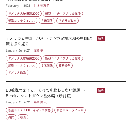
February 1, 2021
中林 美恵子
アメリカ大統領選2020
新型コロナ：アメリカ政治
新型コロナウイルス
日米関係
アメリカ政治
アメリカと中国（10）トランプ政権末期の中国政
論考
策を振り返る
January 26, 2021
佐橋 亮
アメリカ大統領選2020
新型コロナ：アメリカ政治
新型コロナウイルス
日米関係
貿易戦争
アメリカ政治
EU離脱の完了と、それでも終わらない課題 ～
論考
Brexitカウントダウン番外編（最終回）
January 21, 2021
鶴岡 路人
新型コロナ：EU・イギリス情勢
新型コロナウイルス
外交
政治