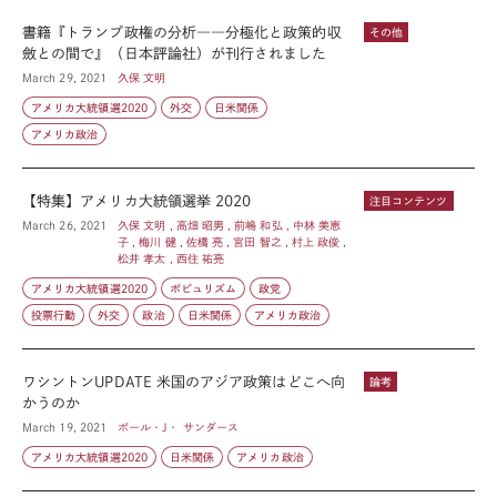
書籍『トランプ政権の分析――分極化と政策的収
その他
斂との間で』（日本評論社）が刊行されました
March 29, 2021
久保 文明
アメリカ大統領選2020
外交
日米関係
アメリカ政治
【特集】アメリカ大統領選挙 2020
注目コンテンツ
March 26, 2021
久保 文明 , 高畑 昭男 , 前嶋 和弘 , 中林 美恵
子 , 梅川 健 , 佐橋 亮 , 宮田 智之 , 村上 政俊 ,
松井 孝太 , 西住 祐亮
アメリカ大統領選2020
ポピュリズム
政党
投票行動
外交
政治
日米関係
アメリカ政治
ワシントンUPDATE 米国のアジア政策はどこへ向
論考
かうのか
March 19, 2021
ポール・J・ サンダース
アメリカ大統領選2020
日米関係
アメリカ政治