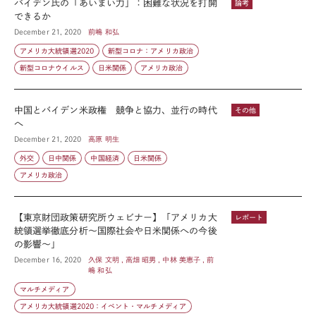
バイデン氏の「あいまい力」：困難な状況を打開
論考
できるか
December 21, 2020
前嶋 和弘
アメリカ大統領選2020
新型コロナ：アメリカ政治
新型コロナウイルス
日米関係
アメリカ政治
中国とバイデン米政権 競争と協力、並行の時代
その他
へ
December 21, 2020
高原 明生
外交
日中関係
中国経済
日米関係
アメリカ政治
【東京財団政策研究所ウェビナー】「アメリカ大
レポート
統領選挙徹底分析～国際社会や日米関係への今後
の影響～」
December 16, 2020
久保 文明 , 高畑 昭男 , 中林 美恵子 , 前
嶋 和弘
マルチメディア
アメリカ大統領選2020：イベント・マルチメディア