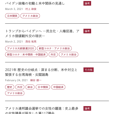
バイデン政権の初動と米中関係の見通し
論考
March 3, 2021
村上 政俊
日米関係
アメリカ政治
トランプからバイデンへ ―民主化・人権促進、ア
論考
メリカ価値観外交の現状―
March 2, 2021
西住 祐亮
アメリカ大統領選2020
新型コロナ：アメリカ政治
新型コロナ：米中関係・中国経済
外交
アメリカ政治
2021年 歴史の分岐点：深まる分断、米中対立と
その他
緊張する台湾海峡・尖閣諸島
February 24, 2021
細谷 雄一
歴史
外交
政治
日中関係
中国経済
アメリカ政治
アメリカ連邦議会選挙での女性の躍進：史上最多
論考
の女性議員が誕生した第117議会