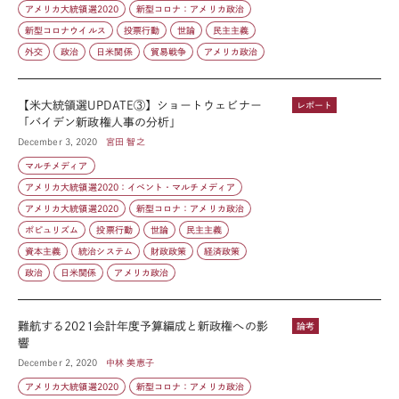
アメリカ大統領選2020
新型コロナ：アメリカ政治
新型コロナウイルス
投票行動
世論
民主主義
外交
政治
日米関係
貿易戦争
アメリカ政治
【米大統領選UPDATE③】ショートウェビナー
レポート
「バイデン新政権人事の分析」
December 3, 2020
宮田 智之
マルチメディア
アメリカ大統領選2020：イベント・マルチメディア
アメリカ大統領選2020
新型コロナ：アメリカ政治
ポピュリズム
投票行動
世論
民主主義
資本主義
統治システム
財政政策
経済政策
政治
日米関係
アメリカ政治
難航する2021会計年度予算編成と新政権への影
論考
響
December 2, 2020
中林 美恵子
アメリカ大統領選2020
新型コロナ：アメリカ政治