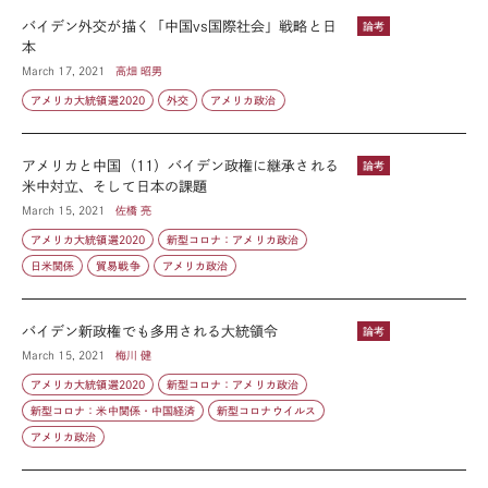
バイデン外交が描く「中国vs国際社会」戦略と日
論考
本
March 17, 2021
高畑 昭男
アメリカ大統領選2020
外交
アメリカ政治
アメリカと中国（11）バイデン政権に継承される
論考
米中対立、そして日本の課題
March 15, 2021
佐橋 亮
アメリカ大統領選2020
新型コロナ：アメリカ政治
日米関係
貿易戦争
アメリカ政治
バイデン新政権でも多用される大統領令
論考
March 15, 2021
梅川 健
アメリカ大統領選2020
新型コロナ：アメリカ政治
新型コロナ：米中関係・中国経済
新型コロナウイルス
アメリカ政治