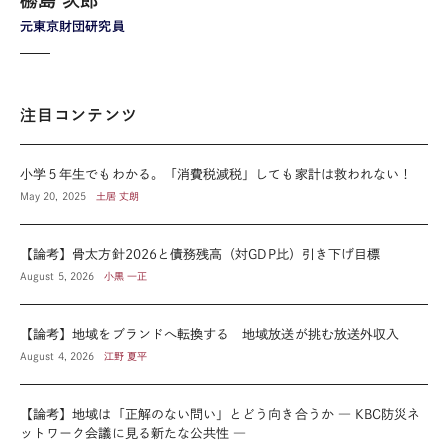
元東京財団研究員
注目コンテンツ
小学５年生でもわかる。「消費税減税」しても家計は救われない！
May 20, 2025
土居 丈朗
【論考】骨太方針2026と債務残高（対GDP比）引き下げ目標
August 5, 2026
小黒 一正
【論考】地域をブランドへ転換する 地域放送が挑む放送外収入
August 4, 2026
江野 夏平
【論考】地域は「正解のない問い」とどう向き合うか ― KBC防災ネ
ットワーク会議に見る新たな公共性 ―