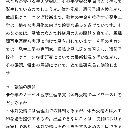
私たちが食べる牛肉や豚肉。その牛や豚の生命はどうやって
誕生しているのでしょうか。体外受精、遺伝子組み換えから
体細胞クローニング技術まで、動物の生命を操作する発生工
学は、様々な実用化に向けて確実な進歩を遂げています。そ
のなかには、動物のなかで移植用の人の臓器を育てる、異種
間再生医療も実現に向けて動き出しています。今回のサロン
では、発生工学の専門家、長嶋比呂志氏をお迎えし、遺伝子
操作、クローン技術研究についての最新状況を伺いながら、
その課題、将来の展望について、ぬで島研究員と議論しま
す。
⇒ 議論の展開
◆今年のノーベル医学生理学賞（体外受精でエドワーズ）を
どうみるか
・体外受精には倫理面での批判もあるが、体外受精とは人工
的な場を提供するもの。出産できないことは「受精における
障害」であり、体外受精はその手当をするための手段である