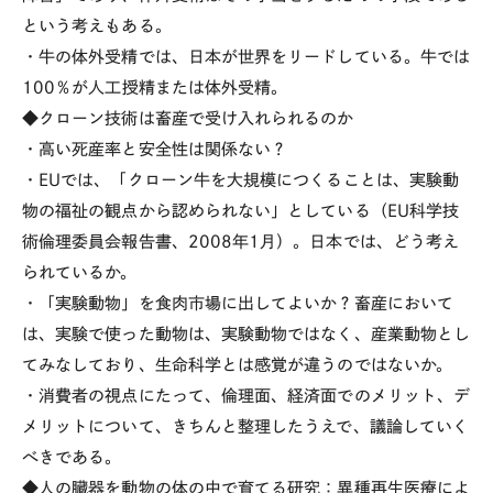
という考えもある。
・牛の体外受精では、日本が世界をリードしている。牛では
100％が人工授精または体外受精。
◆クローン技術は畜産で受け入れられるのか
・高い死産率と安全性は関係ない？
・EUでは、「クローン牛を大規模につくることは、実験動
物の福祉の観点から認められない」としている（EU科学技
術倫理委員会報告書、2008年1月）。日本では、どう考え
られているか。
・「実験動物」を食肉市場に出してよいか？畜産において
は、実験で使った動物は、実験動物ではなく、産業動物とし
てみなしており、生命科学とは感覚が違うのではないか。
・消費者の視点にたって、倫理面、経済面でのメリット、デ
メリットについて、きちんと整理したうえで、議論していく
べきである。
◆人の臓器を動物の体の中で育てる研究：異種再生医療によ