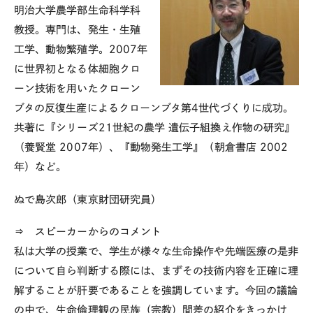
明治大学農学部生命科学科
教授。専門は、発生・生殖
工学、動物繁殖学。2007年
に世界初となる体細胞クロ
ーン技術を用いたクローン
ブタの反復生産によるクローンブタ第4世代づくりに成功。
共著に『シリーズ21世紀の農学 遺伝子組換え作物の研究』
（養賢堂 2007年）、『動物発生工学』（朝倉書店 2002
年）など。
ぬで島次郎（東京財団研究員）
⇒ スピーカーからのコメント
私は大学の授業で、学生が様々な生命操作や先端医療の是非
について自ら判断する際には、まずその技術内容を正確に理
解することが肝要であることを強調しています。今回の議論
の中で、生命倫理観の民族（宗教）間差の紹介をきっかけ