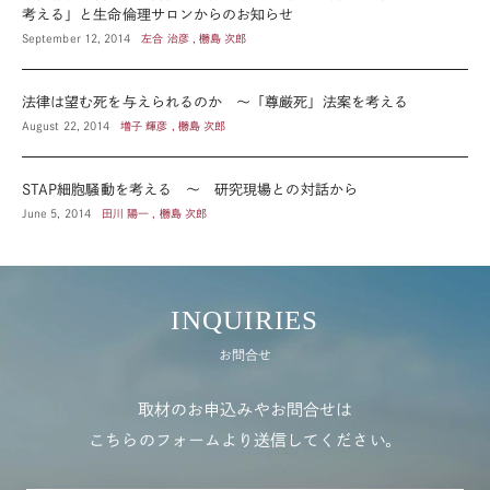
考える」と生命倫理サロンからのお知らせ
September 12, 2014
左合 治彦 , 橳島 次郎
法律は望む死を与えられるのか ～「尊厳死」法案を考える
August 22, 2014
増子 輝彦 , 橳島 次郎
STAP細胞騒動を考える ～ 研究現場との対話から
June 5, 2014
田川 陽一 , 橳島 次郎
INQUIRIES
お問合せ
取材のお申込みやお問合せは
こちらのフォームより送信してください。