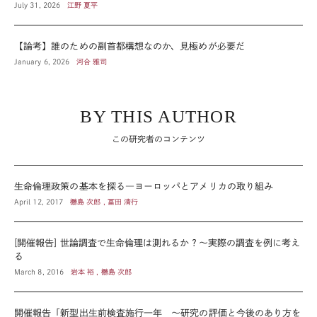
July 31, 2026
江野 夏平
【論考】誰のための副首都構想なのか、見極めが必要だ
January 6, 2026
河合 雅司
BY THIS AUTHOR
この研究者のコンテンツ
生命倫理政策の基本を探る―ヨーロッパとアメリカの取り組み
April 12, 2017
橳島 次郎 , 冨田 清行
[開催報告] 世論調査で生命倫理は測れるか？～実際の調査を例に考え
る
March 8, 2016
岩本 裕 , 橳島 次郎
開催報告「新型出生前検査施行一年 ～研究の評価と今後のあり方を