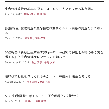
生命倫理政策の基本を探る―ヨーロッパとアメリカの取り組み
April 12, 2017
橳島 次郎 , 冨田 清行
[開催報告] 世論調査で生命倫理は測れるか？～実際の調査を例に考え
る
March 8, 2016
岩本 裕 , 橳島 次郎
開催報告「新型出生前検査施行一年 ～研究の評価と今後のあり方を
考える」と生命倫理サロンからのお知らせ
September 12, 2014
左合 治彦 , 橳島 次郎
法律は望む死を与えられるのか ～「尊厳死」法案を考える
August 22, 2014
増子 輝彦 , 橳島 次郎
STAP細胞騒動を考える ～ 研究現場との対話から
June 5, 2014
田川 陽一 , 橳島 次郎