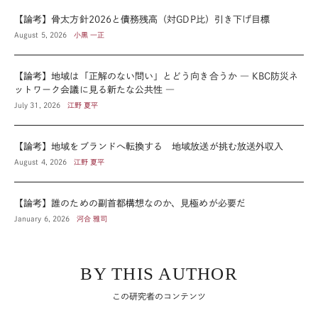
【論考】骨太方針2026と債務残高（対GDP比）引き下げ目標
August 5, 2026
小黒 一正
【論考】地域は「正解のない問い」とどう向き合うか ― KBC防災ネ
ットワーク会議に見る新たな公共性 ―
July 31, 2026
江野 夏平
【論考】地域をブランドへ転換する 地域放送が挑む放送外収入
August 4, 2026
江野 夏平
【論考】誰のための副首都構想なのか、見極めが必要だ
January 6, 2026
河合 雅司
BY THIS AUTHOR
この研究者のコンテンツ