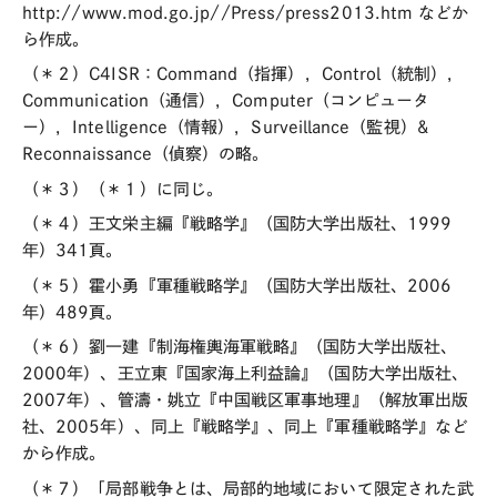
http://www.mod.go.jp//Press/press2013.htm などか
ら作成。
（＊２）C4ISR：Command（指揮），Control（統制），
Communication（通信），Computer（コンピュータ
ー），Intelligence（情報），Surveillance（監視）&
Reconnaissance（偵察）の略。
（＊３）（＊１）に同じ。
（＊４）王文栄主編『戦略学』（国防大学出版社、1999
年）341頁。
（＊５）霍小勇『軍種戦略学』（国防大学出版社、2006
年）489頁。
（＊６）劉一建『制海権輿海軍戦略』（国防大学出版社、
2000年）、王立東『国家海上利益論』（国防大学出版社、
2007年）、管濤・姚立『中国戦区軍事地理』（解放軍出版
社、2005年）、同上『戦略学』、同上『軍種戦略学』など
から作成。
（＊７）「局部戦争とは、局部的地域において限定された武