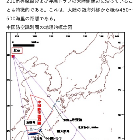
200m等深線および沖縄トラフの大陸側縁辺に沿っているこ
とも特徴的である。これは、大陸の領海外縁から概ね450～
500海里の距離である。
中国防空識別圏の地理的概念図