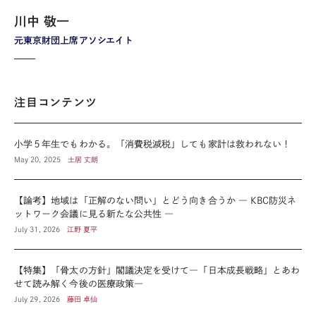
川中 敬一
元東京財団上席アソシエイト
注目コンテンツ
小学５年生でもわかる。「消費税減税」しても家計は救われない！
May 20, 2025
土居 丈朗
【論考】地域は「正解のない問い」とどう向き合うか ― KBC防災ネ
ットワーク会議に見る新たな公共性 ―
July 31, 2026
江野 夏平
【特集】「骨太の方針」閣議決定を受けて―「日本成長戦略」とあわ
せて読み解く今後の医療政策―
July 29, 2026
藤田 卓仙