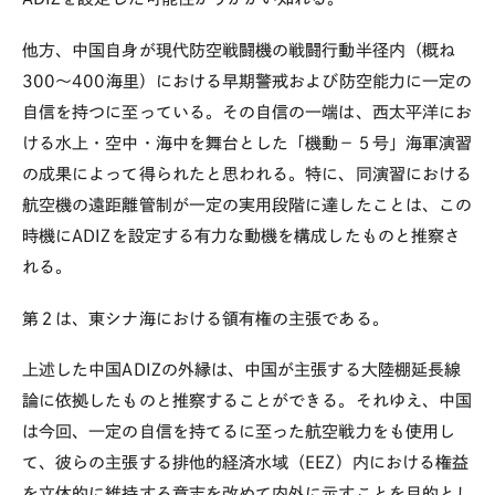
他方、中国自身が現代防空戦闘機の戦闘行動半径内（概ね
300～400海里）における早期警戒および防空能力に一定の
自信を持つに至っている。その自信の一端は、西太平洋にお
ける水上・空中・海中を舞台とした「機動－５号」海軍演習
の成果によって得られたと思われる。特に、同演習における
航空機の遠距離管制が一定の実用段階に達したことは、この
時機にADIZを設定する有力な動機を構成したものと推察さ
れる。
第２は、東シナ海における領有権の主張である。
上述した中国ADIZの外縁は、中国が主張する大陸棚延長線
論に依拠したものと推察することができる。それゆえ、中国
は今回、一定の自信を持てるに至った航空戦力をも使用し
て、彼らの主張する排他的経済水域（EEZ）内における権益
を立体的に維持する意志を改めて内外に示すことを目的とし