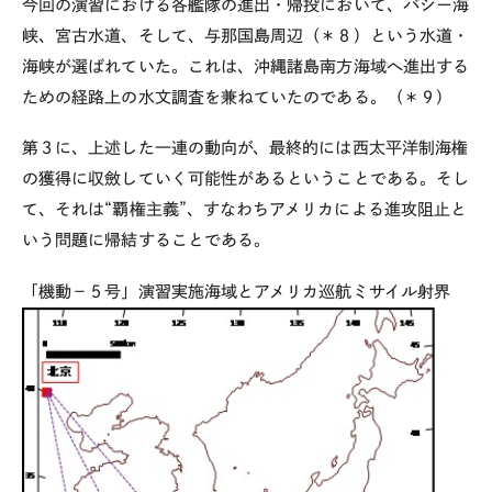
今回の演習における各艦隊の進出・帰投において、バシー海
峡、宮古水道、そして、与那国島周辺（＊８）という水道・
海峡が選ばれていた。これは、沖縄諸島南方海域へ進出する
ための経路上の水文調査を兼ねていたのである。（＊９）
第３に、上述した一連の動向が、最終的には西太平洋制海権
の獲得に収斂していく可能性があるということである。そし
て、それは“覇権主義”、すなわちアメリカによる進攻阻止と
いう問題に帰結することである。
「機動－５号」演習実施海域とアメリカ巡航ミサイル射界