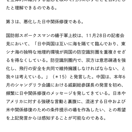
たと理解できるのである。
第３は、悪化した日中関係修復である。
国防部スポークスマンの楊于軍上校は、11月28日の記者会
見において、「日中両国は互いに海を隔てて臨んでおり、東
シナ海の独特な地理的環境が両国の防空識別圏を重複させざ
るを得なくしている。防空識別圏内で、双方は意思疎通を強
化し、飛行の安全を共同で維持擁護しなければならない、と
我々は考えている。」（＊15）と発言した。中国は、本年6
月のシャングリラ会議における戚副総参謀長の発言を初め、
頻繁に日中関係修復のメッセージを発してきている。日本や
アメリカに対する強硬な言動と裏腹に、混迷する日中および
米中関係修復のための条件提示の場を作為したい、との希望
を上記発言からは感知することが可能なのである。