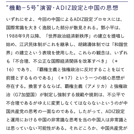
“機動－５号”演習・ADIZ設定と中国の思想
いずれにせよ、今回の中国によるADIZ設定プロセスには、
国際常識を大きく逸脱した部分が散見される。鄧小平は、
1988年9月以降、「世界政治経済新秩序」の建立を提唱し
始め、江沢民体制がこれを継承し、胡錦濤体制では「和諧世
界」の建立という表現を使用した。これらの観念は、いずれ
も「不合理、不公正な国際経済関係を改革すべき」（＊
16）であり、「覇権主義と強権政治に反対することを以て
前提とするものである」（＊17）という一つの核心思想が
存在する。換言するならば、覇権主義（アメリカ）と強権政
治（G7加盟国）が制定し強制する規範や規則は、不公平で
不合理であるがゆえに変更しなくてはならないというのが中
国共産党の思考の一面なのである。したがって、ADIZ設定
と運用における中国の非常識な思考を当の中国人は非常識と
は思っていない可能性がある。それどころか、中国共産党が