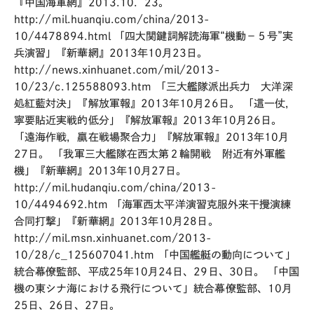
『中国海軍網』2013.10．23。
http://mil.huanqiu.com/china/2013-
10/4478894.html 「四大関鍵詞解読海軍“機動－５号”実
兵演習」『新華網』2013年10月23日。
http://news.xinhuanet.com/mil/2013-
10/23/c.125588093.htm 「三大艦隊派出兵力 大洋深
処紅藍対決」『解放軍報』2013年10月26日。 「這一仗，
寧要貼近実戦的低分」『解放軍報』2013年10月26日。
「遠海作戦，贏在戦場聚合力」『解放軍報』2013年10月
27日。 「我軍三大艦隊在西太第２輪開戦 附近有外軍艦
機」『新華網』2013年10月27日。
http://mil.hudanqiu.com/china/2013-
10/4494692.htm 「海軍西太平洋演習克服外来干攪演練
合同打撃」『新華網』2013年10月28日。
http://mil.msn.xinhuanet.com/2013-
10/28/c_125607041.htm 「中国艦艇の動向について」
統合幕僚監部、平成25年10月24日、29日、30日。 「中国
機の東シナ海における飛行について」統合幕僚監部、10月
25日、26日、27日。