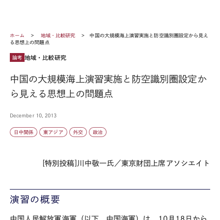
ホーム
地域・比較研究
中国の大規模海上演習実施と防空識別圏設定から見え
る思想上の問題点
地域・比較研究
論考
中国の大規模海上演習実施と防空識別圏設定か
ら見える思想上の問題点
December 10, 2013
日中関係
東アジア
外交
政治
[特別投稿]川中敬一氏／東京財団上席アソシエイト
演習の概要
中国人民解放軍海軍（以下、中国海軍）は、10月18日から