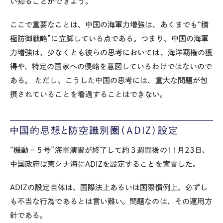
い知ることができよう。
ここで重要なことは、中国の海軍力増強は、あくまでも“積
極防御戦略”に立脚している点である。つまり、中国の海軍
力増強は、少なくとも彼らの思考においては、海洋覇権の獲
得や、特定の国家への侵略を意図しているわけではないので
ある。 ただし、こうした中国の思考には、重大な問題が包
摂されていることを看過することはできない。
中国的思想と防空識別圏（ADIZ）設定
“機動－５号”海軍演習が終了して約３週間後の11月23日、
中国政府は東シナ海にADIZを設定することを宣言した。
ADIZの設定自体は、国際法上あるいは国際慣例上、必ずし
も不当な行為であるとは言い難い。問題なのは、その運用方
針である。