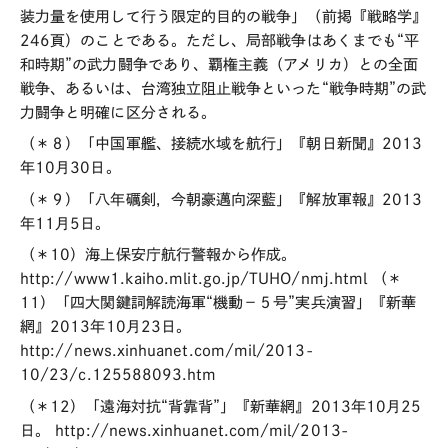
装力量を使用して行う限定的目的の戦争」（前掲『戦略学』
246頁）のことである。ただし、局部戦争はあくまでも“平
和時期”の武力闘争であり、覇権主義（アメリカ）との全面
戦争、あるいは、台湾独立阻止戦争といった“戦争時期”の武
力闘争と明確に区分される。
（＊８）「中国軍艦、接続水域を航行」『朝日新聞』2013
年10月30日。
（＊９）「八年礪剣，今朝豪邁向深藍」『解放軍報』2013
年11月5日。
（＊10）海上保安庁航行警報から作成。
http://www1.kaiho.mlit.go.jp/TUHO/nmj.html （＊
11）「四大関鍵詞解読海軍“機動－５号”実兵演習」『新華
網』2013年10月23日。
http://news.xinhuanet.com/mil/2013-
10/23/c.125588093.htm
（＊12）「遠海対抗“背靠背”」『新華網』2013年10月25
日。 http://news.xinhuanet.com/mil/2013-