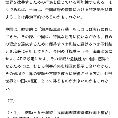
世界を改善するための行為と信じている可能性すらある。そ
うであれば、当面は、中国政府の措置における非常識を譴責
することは非効率的であるのかもしれない。
中国は、歴史的に「瀬戸際軍事行動」をしばしば実行に移し
てきた。その際、中国は、特異な思考に従いながらも、自ら
の理念を達成するために獲得すべき利益と避けるべき不利益
とを冷静に分析してきた。今回の「機動－５号」海軍演習に
せよ、ADIZ設定にせよ、その脅威や危険性を中国に感得さ
せるためには、むしろ利害得失を相互に提示し合いながら、
その過程で世界の規範や常識を彼らに感得させる方が、外部
世界と中国の相互にとって得るものが大きいのかもしれな
い。
（了）
（＊１）「機動－５号演習：我南海艦隊艦艇進行海上補給」