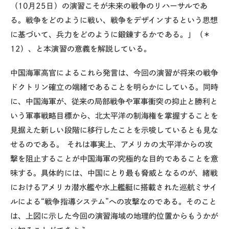
（10月25日）の演習こそが未来の戦争のリハーサルであ
る。戦争をどのように戦い、戦争をデザインするという思想
に基づいて、兵力をどのように鍛錬するかである。」（＊
12）、と本演習の意義を解説している。
中国海軍高官によるこれら発言は、今回の演習が将来の戦争
ドクトリン確立の端緒であることを明らかにしている。同時
に、中国海軍が、従来の局部戦争や軍事衝突の抑止と勝利と
いう軍事戦略目標から、北太平洋の制海権を掌握することを
見据えた新しい段階に移行したことを示唆しているとも見な
せるのである。 それは事実上、アメリカの太平洋からの攻
撃を阻止することが中国海軍の究極的な目的であることを意
味する。具体的には、中国にとり最も脅威となるのが、緒戦
におけるアメリカ潜水艦や水上艦艇に搭載された巡航ミサイ
ルによる“戦争指導システム”への攻撃なのである。そのこと
は、上図に示した今回の演習海域の地理的位置からもうかが