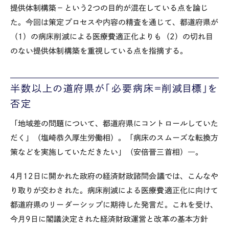
提供体制構築－という2つの目的が混在している点を論じ
た。今回は策定プロセスや内容の精査を通じて、都道府県が
（1）の病床削減による医療費適正化よりも（2）の切れ目
のない提供体制構築を重視している点を指摘する。
半数以上の道府県が「必要病床＝削減目標」を
否定
「地域差の問題について、都道府県にコントロールしていた
だく」（塩崎恭久厚生労働相）。「病床のスムーズな転換方
策などを実施していただきたい」（安倍晋三首相）―。
4月12日に開かれた政府の経済財政諮問会議では、こんなや
り取りが交わされた。病床削減による医療費適正化に向けて
都道府県のリーダーシップに期待した発言だ。これを受け、
今月9日に閣議決定された経済財政運営と改革の基本方針