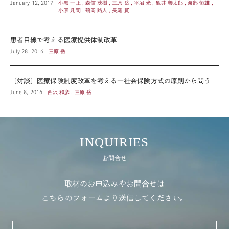
January 12, 2017
小黒 一正 , 森信 茂樹 , 三原 岳 , 平沼 光 , 亀井 善太郎 , 渡部 恒雄 ,
小原 凡司 , 鶴岡 路人 , 長尾 賢
患者目線で考える医療提供体制改革
July 28, 2016
三原 岳
〔対談〕医療保険制度改革を考える―社会保険方式の原則から問う
June 8, 2016
西沢 和彦 , 三原 岳
INQUIRIES
お問合せ
取材のお申込みやお問合せは
こちらのフォームより送信してください。