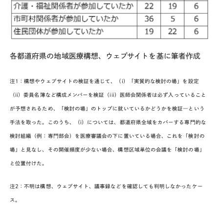
各都道府県の地域医療構想、ウェブサイトを基に筆者作成
注1：構想やウェブサイトの検証を通じて、（i）「実質的な検討の場」を設定
（ii）委員名簿など構成メンバーを検証（iii）医師会関係者は必ず入っていること
が予想されるため、「検討の場」のトップに就いているかどうかを検証―という
手法を取った。このうち、（i）については、都道府県全域をカバーする専門的な
検討組織（例：専門部会）を医療審議会の下に置いている場合、これを「検討の
場」と見なし、その開催頻度が少ない場合、構想区域単位の会議を「検討の場」
と位置付けた。
注2：不明は構想、ウェブサイト、議事録などを確認しても判明しなかったケー
ス。