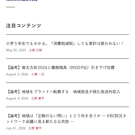
注目コンテンツ
小学５年生でもわかる。「消費税減税」しても家計は救われない！
May 20, 2025
土居 丈朗
【論考】骨太方針2026と債務残高（対GDP比）引き下げ目標
August 5, 2026
小黒 一正
【論考】地域をブランドへ転換する 地域放送が挑む放送外収入
August 4, 2026
江野 夏平
【論考】地域は「正解のない問い」とどう向き合うか ― KBC防災ネ
ットワーク会議に見る新たな公共性 ―
July 31, 2026
江野 夏平