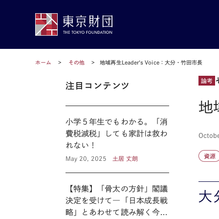
ホーム
その他
地域再生Leader's Voice：大分・竹田市長
論考
注目コンテンツ
地
小学５年生でもわかる。「消
費税減税」しても家計は救わ
Octobe
れない！
資源
May 20, 2025
土居 丈朗
【特集】「骨太の方針」閣議
大
決定を受けて―「日本成長戦
略」とあわせて読み解く今後