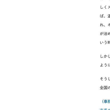
しく
ば、
れ、
が治
いう
しか
よう
そう
全国
（事