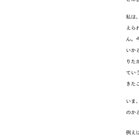
私は
えら
ん。
いか
りた
てい
きた
いま
のか
例え