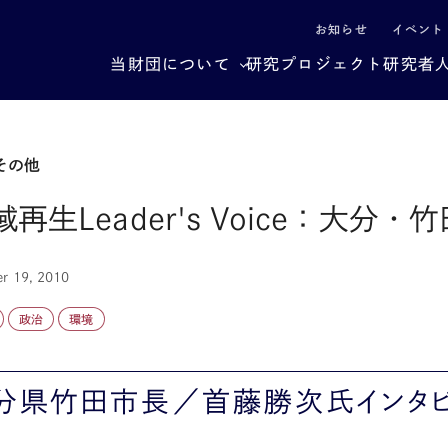
による社会構造転換
お知らせ
イベント
当財団について
研究プロジェクト
研究者
その他
域再生Leader's Voice：大分・
r 19, 2010
政治
環境
分県竹田市長／首藤勝次氏インタ