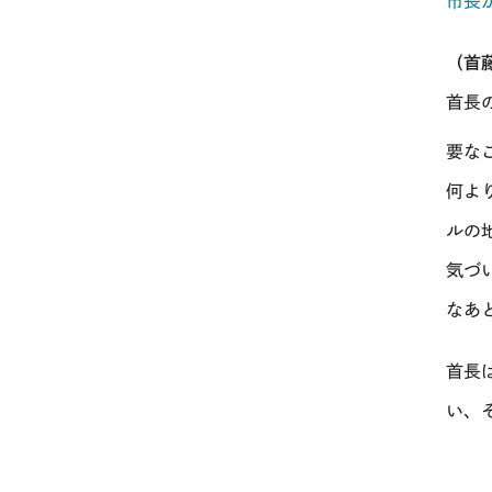
市長
（首
首長
要な
何よ
ルの
気づ
なあ
首長
い、