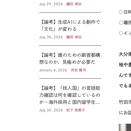
の医療政策―
July 29, 2026
藤田 卓仙
○日
【論考】生成AIによる創作で
○場
「文化」が変わる
○イ
July 30, 2026
藤田 卓仙
大分
【論考】誰のための副首都構
想なのか、見極めが必要だ
地や
January 6, 2026
河合 雅司
んで
でも
【論考】「技人国」の言語能
力確認は何を確認しているの
か－海外採用と国内留学生の
竹田
あいだ
July 30, 2026
松下 奈美子
にお