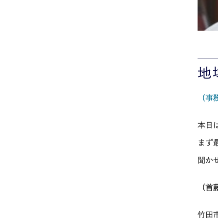
地
（事
本日
まず
聞か
（首
竹田