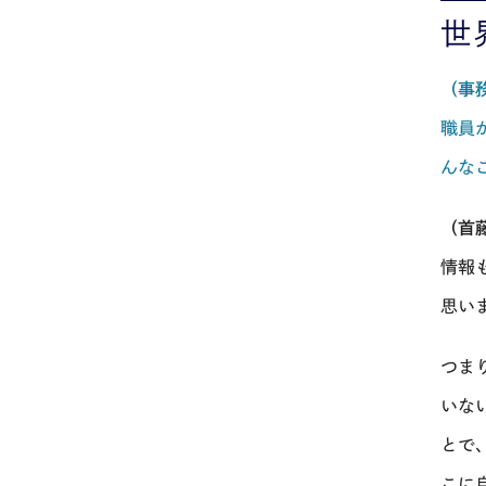
世
（事
職員
んな
（首
情報
思い
つま
いな
とで
こに