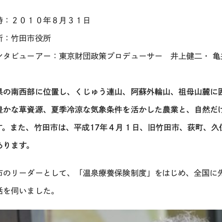
時：２０１０年８月３１日
所：竹田市役所
ンタビューアー：東京財団政策プロデューサー 井上健二・ 亀
県の南西部に位置し、くじゅう連山、阿蘇外輪山、祖母山麓に
豊かな草資源、夏季冷涼な気象条件を活かした農業と、自然だ
す。また、竹田市は、平成17年４月１日、旧竹田市、荻町、久
あります。
市のリーダーとして、「温泉療養保険制度」をはじめ、全国に
話を伺いました。