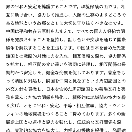
界の平和と安定を擁護することです。環境保護の面では、相
互に助け合い、協力して推進し、人類の生存のよりどころで
ある地球という故郷をともに大切に守り抜くべきなのです。
中国は平和共存五原則をふまえて、すべての国と友好協力関
係を発展させることを堅持し、話し合いや交渉を通じて国際
紛争を解決することを主張します。中国は日本を含めた先進
諸国との戦略的対話に力を入れ、相互信頼を深め、協力関係
を拡大し、相互間の食い違いを適切に処理し、相互関係の長
期的かつ安定した、健全な発展を促しております。善意をも
って隣国に対処し、隣国を仲間と見なすという周辺諸国との
外交方針を貫徹し、日本を含めた周辺諸国との善隣友好と実
務を重んじた協力関係を強化し、積極的に地域間の協力を繰
り広げ、ともに平和・安定、平等・相互信頼、協力・ウィン
ウィンの地域環境をつくることに努めております。多くの発
展途上国との連携と協力を強化し、伝統的な友好関係を深
め、実務的な協力を拡大し、力相応の援助を提供し、発展途