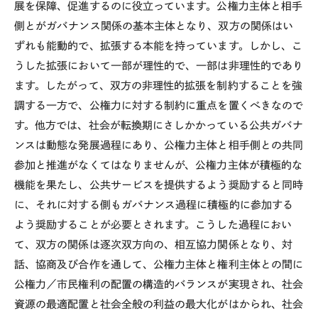
展を保障、促進するのに役立っています。公権力主体と相手
側とがガバナンス関係の基本主体となり、双方の関係はい
ずれも能動的で、拡張する本能を持っています。しかし、こ
うした拡張において一部が理性的で、一部は非理性的であり
ます。したがって、双方の非理性的拡張を制約することを強
調する一方で、公権力に対する制約に重点を置くべきなので
す。他方では、社会が転換期にさしかかっている公共ガバナ
ンスは動態な発展過程にあり、公権力主体と相手側との共同
参加と推進がなくてはなりませんが、公権力主体が積極的な
機能を果たし、公共サービスを提供するよう奨励すると同時
に、それに対する側もガバナンス過程に積極的に参加する
よう奨励することが必要とされます。こうした過程におい
て、双方の関係は逐次双方向の、相互協力関係となり、対
話、協商及び合作を通して、公権力主体と権利主体との間に
公権力／市民権利の配置の構造的バランスが実現され、社会
資源の最適配置と社会全般の利益の最大化がはかられ、社会