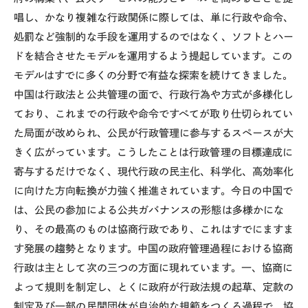
唱し、かなり複雑な行政関係に際しては、単に行政や命令、
処罰など強制的な手段を運用するのではなく、ソフトとハー
ドを結合させたモデルを運用するよう提起しています。この
モデルはすでに多くの分野で有益な探索を続けてきました。
中国は行政法と公共管理の面で、行政行為や方式が多様化し
ており、これまでの行政や命令ですべてが取り仕切られてい
た局面が改められ、公民が行政管理に参与するスペースが大
きく広がっています。こうしたことは行政管理の目標達成に
寄与するだけでなく、現代行政の民主化、科学化、高効率化
に向けた方向転換が力強く推進されています。今日の中国で
は、公民の参加による公共ガバナンスの形態は多様かにな
り、その最高のものは協商行政であり、これはすでにますま
す発展の趨勢となります。中国の政府管理過程における協商
行政は主として次の三つの方面に現れています。一、協商に
よって規則を制定し、とくに政府が行政法規の起草、定款の
制定及び一部の民間団体が自治的な規範をつくる過程で、協