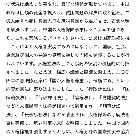
の状況は絶えず改善され、良好な趨勢が現わています。中国
政府は巨額の資金を投入し、貧困問題の解決に取り組み、二
億人余りの農村貧困人口を絶対貧困から脱却させ、衣食問題
を解決しました。中国の人権保障事業はシステム工程であ
り、これを実施するプロセスにおいて、公民は国家政権に抗
うことにより人権を実現するのではなくして、国家、社会、
企業及び個人の共通の協商を通じて人権を保障することが行
われています。人権立法の上でも協商の役割が積極的に発揮
されました。たとえば、幅広い議論と協議を踏まえ、二〇〇
四年の憲法修正案に「国が人権を尊重し、保護する」という
内容が憲法に盛り込まれました。また『行政訴訟法』、『国
家賠償法』、『行政許可法』、『物権法』、『労働契約法』
などの人権保障の法律が相次いで制定され、『刑事訴訟
法』、『民事訴訟法』などが改正され、人権保障の手続法を
更に完備し、無罪判定の原則を明確にしました。中国は国内
の人権擁護を強化するとともに、人権分野の国際交流や協力