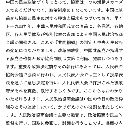
中国の民主政治づくりにとって、協商は一つの活動メカニズ
ムであるだけでなく、政治制度にもなっています。中国は以
前から協商と民主に対する模索と探求をつづいており、早く
も一九四九年、中華人民共和国成立の直前に、各党派、各地
区、各人民団体及び特別代表の参加による中国人民政治協商
会議が開催され、これが『共同綱領』の制定と中央人民政府
の発足につながりました。改革開放後、中国共産党が指導す
る多党合作制と政治協商制度は次第に完備、発展しつつあり
ます。重要な政策決定前やその執行にあたっては、人民政治
協商会議で協商が行われ、人民代表大会では主として投票表
決を通じて意思決定を行い、人民代表大会で採択された後政
府がそれを貫徹、執行するしくみです。ここからもおわかり
いただけるように、人民政治協商会議は中国の今日の政治枠
組みとその運営において、かけがえのない役割を果たしてい
ます。人民政治協商会議の主要な職責は、政治協商や民主的
監督を行い、国政に参画し、討議を行うことです。協商の内