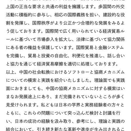
上国の正当な要求と共通の利益を擁護します。多国間の外交
活動に積極的に参与し、相応の国際義務を担い、建設的な役
割を発揮し、国際秩序がより公正かつ合理的な発展をみるよ
う促しております。国際間で広く用いられている経済貿易ル
ールに基づいて市場参入を拡大し、法律に基づいて協力関係
にある者の権益を保護しています。国際貿易と金融システム
を完備し、貿易と投資の自由化、利便化を推進し、話し合い
と協力を通じて経済貿易摩擦を適切に処理しております。
以上、中国の社会転換におけるソフトローと協商メカニズム
についての模索と実践を紹介いたしました。理論面でも実践
面におきましても、中国の協商メカニズムに対する模索はい
まなお発展途上にあり、まだ完備されていないところが多く
見受けられます。私どもは日本の学界と実務経験者の方々と
ともに、これらの問題について突っ込んだ検討と討議を行
い、日本の成功の経験を汲み取り、参考にし、理論と実践の
結合において、引き続き新たな革新や進歩が生み出されるこ