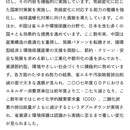
印し、その内容を積極的に実施しています。気候変化に応じ
た国家対策案を実施し、気候変化に対応する能力の整備を強
化し、地球温暖化対策に向けた貢献を果たしています。この
ほか、中国は省エネや環境保護の分野で、日本を含む多くの
国々とも効果的な提携を進めています。ここ数年来、中国は
産業構造の最適化を重視し、発展パターンを転換させ、循環
型経済と環境保護産業の支援を奨励し、節約・クリーン・安
全な発展を求める新しい工業化や都市化の道を歩んでおり、
資源節約型、環境やさしい社会づくりに積極的に努めていま
す。各方面のたゆまぬ努力の結果、省エネや汚染物質排出削
減の面で大きな進展が見られ、二〇〇七年度ＧＤＰにおける
エネルギー消費原単位は前年度より三・二七％減となり、こ
こ数年来ではじめて化学的酸素要求量（COD）、二酸化炭
素の排出総量がともに減少するというダブルダウンが実現さ
れ、省資源と環境保護は認識から実践に至るまで著しい変化
が見られました。