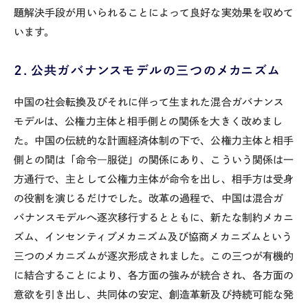
題解決手段が用いられることによって良好な実効果を収めて
います。
２．公共ガバナンスモデルの三つのメカニズム
中国の社会転換及びそれに伴って生まれた混合ガバナンス
モデルは、公権力主体と相手側との関係を大きく改めまし
た。中国の伝統的な計画経済体制の下で、公権力主体と相手
側との間は「命令―服従」の関係にあり、こういう関係は一
方通行で、主として公権力主体が命令を出し、相手方は受身
の役割を演じるだけでした。改革の過程で、中国は混合ガ
バナンスモデルへ逐次移行するとともに、新たな制約メカニ
ズム、インセンティブメカニズム及び協商メカニズムという
三つのメカニズムが逐次形成されました。この三つが有機的
に結合することにより、各方面の強みが統合され、各方面の
意欲を引き出し、共同体の安定、創造革新及び持続可能な発