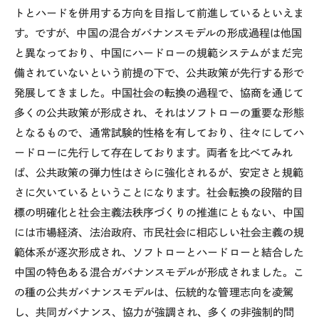
トとハードを併用する方向を目指して前進しているといえま
す。ですが、中国の混合ガバナンスモデルの形成過程は他国
と異なっており、中国にハードローの規範システムがまだ完
備されていないという前提の下で、公共政策が先行する形で
発展してきました。中国社会の転換の過程で、協商を通じて
多くの公共政策が形成され、それはソフトローの重要な形態
となるもので、通常試験的性格を有しており、往々にしてハ
ードローに先行して存在しております。両者を比べてみれ
ば、公共政策の弾力性はさらに強化されるが、安定さと規範
さに欠いているということになります。社会転換の段階的目
標の明確化と社会主義法秩序づくりの推進にともない、中国
には市場経済、法治政府、市民社会に相応しい社会主義の規
範体系が逐次形成され、ソフトローとハードローと結合した
中国の特色ある混合ガバナンスモデルが形成されました。こ
の種の公共ガバナンスモデルは、伝統的な管理志向を凌駕
し、共同ガバナンス、協力が強調され、多くの非強制的問