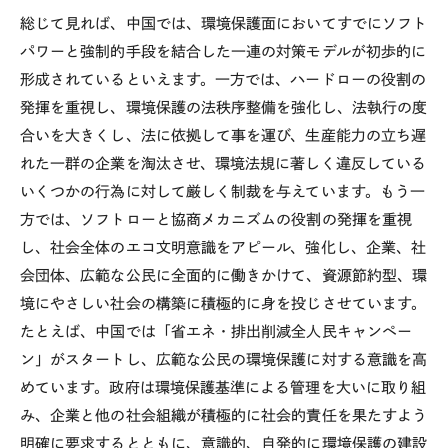
総じて見れば、中国では、環境保護面においてすでにソフト
パワーと強制的手段を結合した一連の対策モデルが初歩的に
形成されているといえます。一方では、ハードローの役割の
発揮を重視し、環境保護の法秩序整備を強化し、法執行の度
合いを大きくし、法に依拠して事を運び、生産能力の立ち遅
れた一群の企業を淘汰させ、環境法規に著しく違反している
いくつかの行為に対して厳しく制裁を与えています。もう一
方では、ソフトローと協商メカニズムの役割の発揮を重視
し、社会全体のエコ文明意識をアピール、強化し、企業、社
会団体、広範な公民に全面的に働きかけて、資源節約型、環
境にやさしい社会の構築に積極的に身を投じさせています。
たとえば、中国では「省エネ・排出削減全人民キャンペー
ン」がスタートし、広範な公民の環境保護に対する意識を高
めています。政府は環境保護基準による管理を大いに取り組
み、企業と他の社会組織が積極的に社会的責任を果たすよう
明確に要求するとともに、意識的、自発的に環境保護の建設