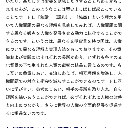
いたり、甚だしきは衝突を誘発したりすることもあるかもし
れませんが、このようなことは歴史上しばしば起こっている
ことです。もし「和諧」（調和）、「協商」という理念を用
いて人権問題の異なる理解を見直してみれば、人権問題に関
する異なる観点を人権を発展させる動力に転化することがで
きるのです。というのは、異なる文明背景を持つ国は、人権
について異なる理解と実現方法を有しておりますが、その意
識および実践にはそれぞれの長所があり、いずれも各々の文
化背景の下で生まれた人類の叡智の結晶と言えるのです。も
し互いに尊重しあい、交流しあえば、相互理解を増進し、人
権問題での対立と衝突を減らすことができるのです。もし互
いに学び合い、参考にしあい、相手の長所を取り入れ、自ら
短所を補いあうことができれば、必ずそれぞれに人権の改善
と向上につながり、さらに世界の人権の全面的発展を促進す
るに相違ないのです。