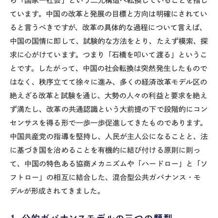
ら「国家―社会」という二元構造へ転換していることを指し
ています。中国の改革と発展の目標と方向は明確にされてい
ると言うべきですが、改革の具体的な過程について言えば、
中国の国情に即して、試験的な方法をとり、たえず模索、探
求に心がけています。つまり「石橋を叩いて渡る」というこ
とです。したがって、中国の社会転換は突然発生したもので
はなく、秩序立てて徐々に進み、多くの経済改革モデル区の
絶えざる改革と試験を通じ、大勢の人々の利益と要求を絶え
ず満たし、改革の共通認識という大前提の下で段階的にコン
センサスを得る形で一歩一歩促進してきたものであります。
中国共産党の指導を堅持し、人民が主人公になることと、法
に基づき国を治めることを有機的に結び付ける原則に則っ
て、中国の特色ある協商メカニズムや「ハードロー」と「ソ
フトロー」の相互に結合した、混合型公共ガバナンス・モ
デルが形成されてきました。