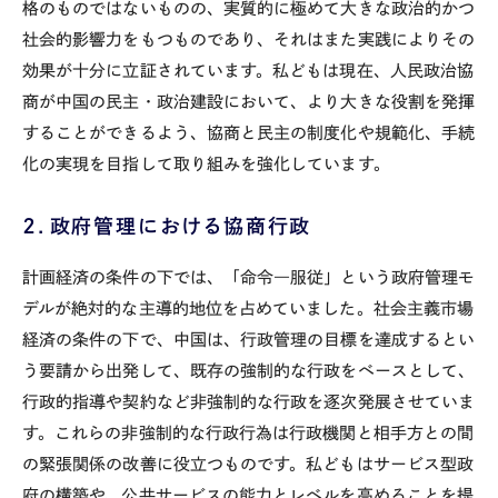
格のものではないものの、実質的に極めて大きな政治的かつ
社会的影響力をもつものであり、それはまた実践によりその
効果が十分に立証されています。私どもは現在、人民政治協
商が中国の民主・政治建設において、より大きな役割を発揮
することができるよう、協商と民主の制度化や規範化、手続
化の実現を目指して取り組みを強化しています。
２．政府管理における協商行政
計画経済の条件の下では、「命令―服従」という政府管理モ
デルが絶対的な主導的地位を占めていました。社会主義市場
経済の条件の下で、中国は、行政管理の目標を達成するとい
う要請から出発して、既存の強制的な行政をベースとして、
行政的指導や契約など非強制的な行政を逐次発展させていま
す。これらの非強制的な行政行為は行政機関と相手方との間
の緊張関係の改善に役立つものです。私どもはサービス型政
府の構築や、公共サービスの能力とレベルを高めることを提