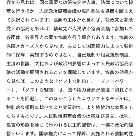
容から見れば、国の重要な政策決定や人事、法律について協
商を行うほか、人民政治協商会議の規約自体も協商を踏まえ
て採択されています。協商の主体から見れば、執政党と参政
党との協商もあれば、執政党が人民政治協商会議に参加した
各団体、各業界との間で協商を行う場合もあります。協商の
保障メカニズムから見れば、主として国家権力によって強制
的に保障、実施するのではなく、自己規制や相互規制制度、
主流の世論、文化および政治的影響によって人民政治協商会
議の活動が展開されることを保障しています。協商の効果か
ら見れば、このような「ソフトな制約」、「ソフトパワ
ー」、「ソフトな監督」は、国の権力資源が過度に消耗され
ることを回避し、このほかこうしたよりソフトなモデルは、
強制的な規則に比べてより実質的で、より持続的な効果をも
たらすものです。人民政治協商会議の提案及び意見、批判、
提言の形態を通じて行われる民主的監督は、一種の政治的監
督といえます。国家権力によって保障、実施される強制的性