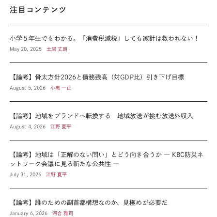
注目コンテンツ
小学５年生でもわかる。「消費税減税」しても家計は救われない！
May 20, 2025
土居 丈朗
【論考】骨太方針2026と債務残高（対GDP比）引き下げ目標
August 5, 2026
小黒 一正
【論考】地域をブランドへ転換する 地域放送が挑む放送外収入
August 4, 2026
江野 夏平
【論考】地域は「正解のない問い」とどう向き合うか ― KBC防災ネ
ットワーク会議に見る新たな公共性 ―
July 31, 2026
江野 夏平
【論考】誰のための副首都構想なのか、見極めが必要だ
January 6, 2026
河合 雅司