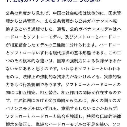
１．公的ガバナンスモデルの三つの類型
公共の角度から見れば、中国の社会転換は総体的に、国家管
理から公共管理へ、また公共管理から公共ガバナンスへ転
換するという過程でした。通常、公的ガバナンスモデルはハ
ードローとソフトローモデル、及びソフトローとハードロー
が相互結合したモデルの三種類に分けられます。ハードロー
とソフトローはいずれも現代法律の基本形態であり、この二
つのその根本的な違いは、国家の強制力による保障があるか
ないかにあると思うのです。いわゆるソフトローといわれる
ものは、法律上の強制的な拘束力がないけれども、実際的効
力をもつ行為規則であります。ソフトローとハードローとの
間には相互補完、相互替合、相互作用の関係が存在するので
す。世界範囲における発展動向から見れば、多くの国々のガ
バナンスモデルはいずれも、意識するしないにかかわらず、
ソフトローとハードローと結合を強調し、狭隘な伝統的法律
観念を修正し、単純なハードローモデルの不足を補い、ソフ