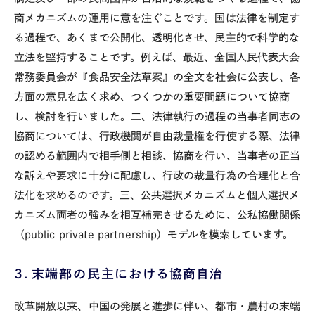
商メカニズムの運用に意を注ぐことです。国は法律を制定す
る過程で、あくまで公開化、透明化させ、民主的で科学的な
立法を堅持することです。例えば、最近、全国人民代表大会
常務委員会が『食品安全法草案』の全文を社会に公表し、各
方面の意見を広く求め、つくつかの重要問題について協商
し、検討を行いました。二、法律執行の過程の当事者同志の
協商については、行政機関が自由裁量権を行使する際、法律
の認める範囲内で相手側と相談、協商を行い、当事者の正当
な訴えや要求に十分に配慮し、行政の裁量行為の合理化と合
法化を求めるのです。三、公共選択メカニズムと個人選択メ
カニズム両者の強みを相互補完させるために、公私協働関係
（public private partnership）モデルを模索しています。
３．末端部の民主における協商自治
改革開放以来、中国の発展と進歩に伴い、都市・農村の末端