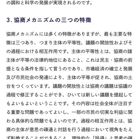
の調和と科学の発展が実現されるのです。
３．協商メカニズムの三つの特徴
協商メカニズムには多くの特徴がありますが、最も主要な特
徴は三つあり、つまり主体の平等性、議題の開放性およびそ
の過程における相互作用です。主体の平等性とは、協商の諸
主体が平等の法律的地位にあること、これは民主・協商の前
提となる条件を指して言うのであり、市場経済の確立と発展
及び市民社会の発達により、主体の平等が促され、協商の土
台をつくっています。議題の開放性とは協商の議題は協議の
過程で修正することができ、ひいては新しい議題を提起して
もよいもよいということです。その内容は社会全体が注目す
る重要な問題であってよいし、一部の市民の切実な利益に関
わる具体的な問題でもよいのです。過程の相互作用とは、協
商の主体が意思の疎通と対話を行う過程において視角をたえ
ず転換することができること、理性的な「説得」と思考の疎