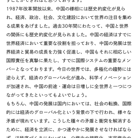
すことができればと思っております。
1987年改革開放以来、中国の様相には歴史的変化が見ら
れ、経済、政治、社会、文化建設において世界の注目を集め
る成果をあげました。過去30年間にわたって、中国と世界
の関係にも歴史的変化が見られました。中国の経済はすでに
世界経済において重要な役割を担っており、中国の発展は世
界経済と貿易の成長を力強く促進し、中国もそれに相応しい
国際責任を真摯に果たし、すでに国際システムの重要なメン
バーとなっております。今日の世界では、多極化の趨勢には
逆らえず、経済のグローバル化が進み、科学イノベーション
が加速され、中国の前途・運命は日増しに全世界と一つにつ
ながってきたといってもよいでしょう。
もちろん、中国の発展は国内においては、社会の転換、国際
的には経済のグローバル化という背景の下で行われ、様々な
矛盾が現れています。こうした種々の矛盾と衝突を解消する
ために、経済を立派に、かつ速やかに発展させなければなら