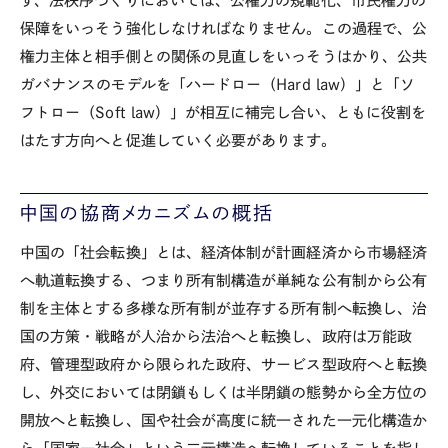
ず、法秩序づくりにおいては、公権力の規範化、市民権力の
保障をいっそう強化しなければなりません。この過程で、公
権力主体と相手側との関係の見直しをいっそうはかり、公共
ガバナンスのモデルを「ハードロー（Hard law）」と「ソ
フトロー（Soft law）」が相互に補完し合い、ともに役割を
はたす方向へと促進していく必要があります。
中国の協商メカニズムの概括
中国の「社会転換」とは、経済体制が計画経済から市場経済
へ軌道転換する、つまり所有制構造が単純な公有制から公有
制を主体とする多様な所有制が並存する所有制へ転換し、治
国の方策・戦略が人治から法治へと転換し、政府は万能政
府、管理型政府から限られた政府、サービス型政府へと転換
し、外交においては閉鎖もしくは半閉鎖の態勢から全方位の
開放へと転換し、国や社会が高度に統一された一元化構造か