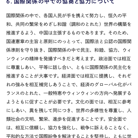
６．国際関係の中での協商と協力について
国際関係の中で、各国人民が手を携えて努力し、恒久の平
和、共同の繁栄をめざし和諧（調和のとれた）世界の構築を
推進するよう、中国は主張するものであります。そのため、
国連憲章の主旨と原則にのっとって、国際法と公認の国際関
係準則を守り抜き、国際関係の中で民主、和睦、協力、ウィ
ンウィンの精神を発揚すべきだと考えます。政治面では相互
に尊重しあい、平等に話し合い、ともに国際関係の民主化を
推進することが大事です。経済面では相互に提携し、それぞ
れの強みを相互補完しあうことで、経済のグローバル化がバ
ランスのとれた、一般特恵やウィンウィンの方向へ発展する
ようともに促すことが必要です。文化の面では、相互に参考
にしあい、異を残して同につき、世界の多様性を尊重し、人
類社会の文明、繁栄、進歩を促進することです。安全面で
は、相互に信頼し、協力を強化し、戦争に訴えることなく、
平和的な方法で国際紛争を解決することを堅持し、ともに世