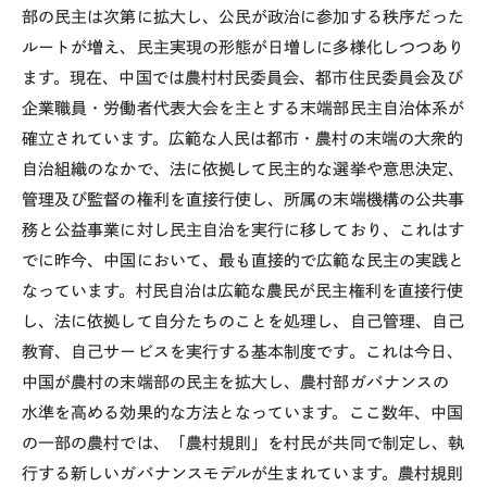
部の民主は次第に拡大し、公民が政治に参加する秩序だった
ルートが増え、民主実現の形態が日増しに多様化しつつあり
ます。現在、中国では農村村民委員会、都市住民委員会及び
企業職員・労働者代表大会を主とする末端部民主自治体系が
確立されています。広範な人民は都市・農村の末端の大衆的
自治組織のなかで、法に依拠して民主的な選挙や意思決定、
管理及び監督の権利を直接行使し、所属の末端機構の公共事
務と公益事業に対し民主自治を実行に移しており、これはす
でに昨今、中国において、最も直接的で広範な民主の実践と
なっています。村民自治は広範な農民が民主権利を直接行使
し、法に依拠して自分たちのことを処理し、自己管理、自己
教育、自己サービスを実行する基本制度です。これは今日、
中国が農村の末端部の民主を拡大し、農村部ガバナンスの
水準を高める効果的な方法となっています。ここ数年、中国
の一部の農村では、「農村規則」を村民が共同で制定し、執
行する新しいガバナンスモデルが生まれています。農村規則