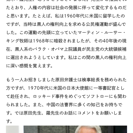
たとおり、人権の内容は社会の発展に伴って変化するものだ
と思います。たとえば、私は1960年代に米国に留学したの
ですが、当時は黒人の権利向上を求める公民権運動が盛んで
した。この運動の先頭に立っていたマーティン・ルーサー・
キング牧師は1968年に暗殺されましたが、その40年後の現
在、黒人系のバラク・オバマ上院議員が民主党の大統領候補
に選出されようとしています。私はこの間の黒人の権利向上
に深い感慨を覚えます。
もう一人お招きしました原田弁護士は検事総長を務められた
方ですが、1970年代に米国の日本大使館に一等書記官とし
て赴任され、ロッキード事件をめぐってソフトローにも関わ
られました。また、中国の法曹界に多くの知己をお持ちで
す。では原田先生、羅先生のお話にコメントをお願いしま
す。