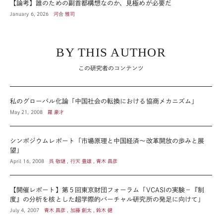
【論考】誰のための副首都構想なのか、見極めが必要だ
January 6, 2026
河合 雅司
BY THIS AUTHOR
この研究者のコンテンツ
私のグローバル化論「中国社会の転換における協商メカニズム」
May 21, 2008
羅 豪才
シンポジウムレポート「市場原理と中国経済～改革開放の歩みと展
望」
April 16, 2008
呉 敬璉 , 行天 豊雄 , 青木 昌彦
【開催レポート】第５回東京財団フォーラム「VCASIの実験－『制
度』の分析を核とした超学際的バーチャル研究所の発足に向けて」
July 4, 2007
青木 昌彦 , 加藤 創太 , 鈴木 健