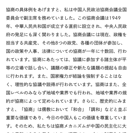
協商の具体例をあげますと、私は中国人民政治協商会議全国
委員会で副主席を務めていました。この協商会議は1949
年、中華人民共和国が成立する直前に設立され、中央人民政
府の発足にも深く関わりました。協商会議には現在、政権を
担当する共産党、その他8つの政党、各種の団体が参加し、
国の政策や人事、法律についての協商が一年に十数回、行わ
れています。協商にあたっては、協議に参加する諸主体が平
等の立場で話し合い、議題の修正や新たな議題の提起も自由
に行われます。また、国家権力が結論を強制することはな
く、理性的な協議や説得が行われています。協商はまた、全
国レベルのみならず地域や業界でも行われ、地域や業界の規
約が協商によって定められています。さらに、歴史的にみま
すと、「協商」は儒教において「和合」「調和」などと並ぶ
重要な価値であり、今日の中国人もこの価値を尊重していま
す。そのため、私たちは協商メカニズムが中国の民主化に大