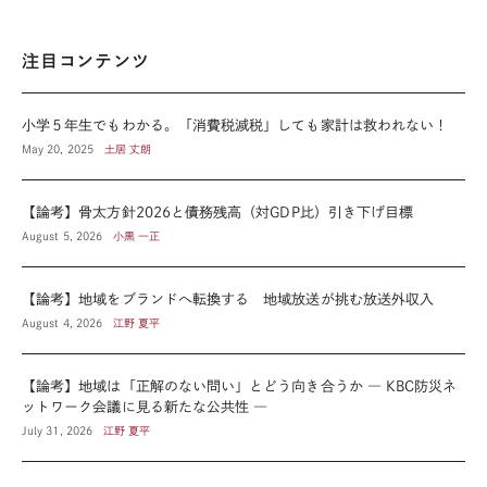
注目コンテンツ
小学５年生でもわかる。「消費税減税」しても家計は救われない！
May 20, 2025
土居 丈朗
【論考】骨太方針2026と債務残高（対GDP比）引き下げ目標
August 5, 2026
小黒 一正
【論考】地域をブランドへ転換する 地域放送が挑む放送外収入
August 4, 2026
江野 夏平
【論考】地域は「正解のない問い」とどう向き合うか ― KBC防災ネ
ットワーク会議に見る新たな公共性 ―
July 31, 2026
江野 夏平