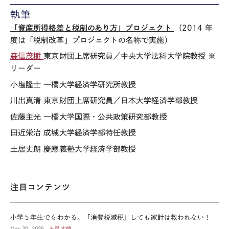
執筆
「資産所得格差と税制のあり方」プロジェクト
（2014 年
度は「税制改革」プロジェクトの名称で実施）
森信茂樹
東京財団上席研究員／中央大学法科大学院教授 ※
リーダー
小塩隆士 一橋大学経済学研究所教授
川出真清 東京財団上席研究員／日本大学経済学部教授
佐藤主光 一橋大学国際・公共政策研究部教授
田近栄治 成城大学経済学部特任教授
土居丈朗 慶應義塾大学経済学部教授
注目コンテンツ
小学５年生でもわかる。「消費税減税」しても家計は救われない！
May 20, 2025
土居 丈朗