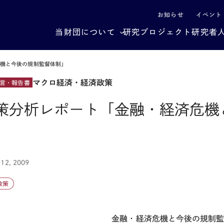
による社会構造転換
お知らせ
イベント
当財団について
研究プロジェクト
研究者
危機と今後の規制監督体制」
マクロ経済・経済政策
言・報告書
策分析レポート「金融・経済危機
」
 12, 2009
政策
金融・経済危機と今後の規制