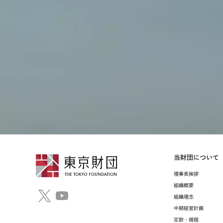
当財団について
理事⻑挨拶
組織概要
組織理念
中期経営計画
定款・規程