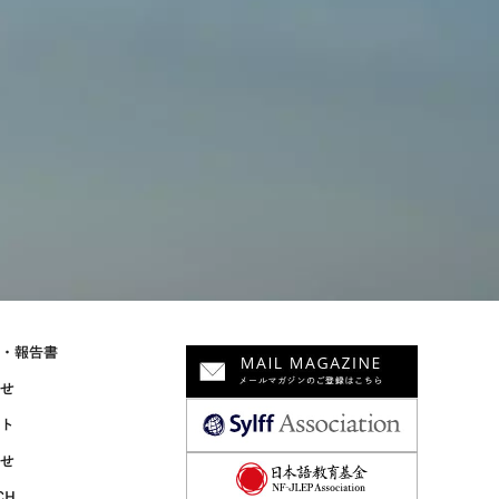
物・報告書
らせ
ント
合せ
CH