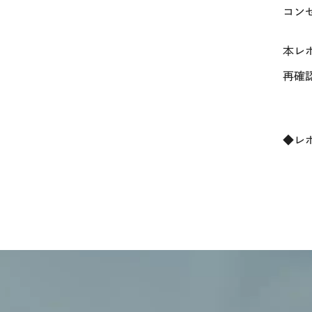
コン
本レ
再確
◆レ