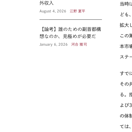
外収入
当時
August 4, 2026
江野 夏平
ども
拡大
【論考】誰のための副首都構
この
想なのか、見極めが必要だ
January 6, 2026
河合 雅司
本市
ステ
すで
その
る。
よび
の体
ては