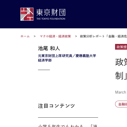
ホーム
マクロ経済・経済政策
政策分析レポート「金融・経済
政策提
池尾 和人
元東京財団上席研究員／慶應義塾大学
政
経済学部
制
March
金融
注目コンテンツ
小学５年生でもわかる。「消