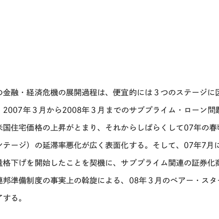
の金融・経済危機の展開過程は、便宜的には３つのステージに
、2007年３月から2008年３月までのサブプライム・ローン問
米国住宅価格の上昇がとまり、それからしばらくして07年の春
ンテージ）の延滞率悪化が広く表面化する。そして、07年7月
量格下げを開始したことを契機に、サブプライム関連の証券化
連邦準備制度の事実上の斡旋による、08年３月のベアー・スタ
了する。