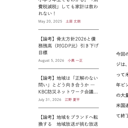
費税減税」しても家計は救わ
れない！
May 20, 2025
土居 丈朗
【論考】骨太方針2026と債
務残高（対GDP比）引き下げ
目標
今回
August 5, 2026
小黒 一正
ジは
って
【論考】地域は「正解のない
問い」とどう向き合うか ―
年ビ
KBC防災ネットワーク会議に
の大
見る新たな公共性 ―
July 31, 2026
江野 夏平
米国
て終
【論考】地域をブランドへ転
換する 地域放送が挑む放送