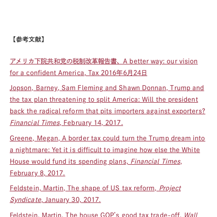
【参考文献】
アメリカ下院共和党の税制改革報告書、A better way: our vision
for a confident America, Tax 2016年6月24日
Jopson, Barney, Sam Fleming and Shawn Donnan, Trump and
the tax plan threatening to split America: Will the president
back the radical reform that pits importers against exporters?
Financial Times
, February 14, 2017.
Greene, Megan, A border tax could turn the Trump dream into
a nightmare: Yet it is difficult to imagine how else the White
House would fund its spending plans,
Financial Times
,
February 8, 2017.
Feldstein, Martin, The shape of US tax reform,
Project
Syndicate
, January 30, 2017.
, The house GOP’s good tax trade-off,
Wall
Feldstein, Martin