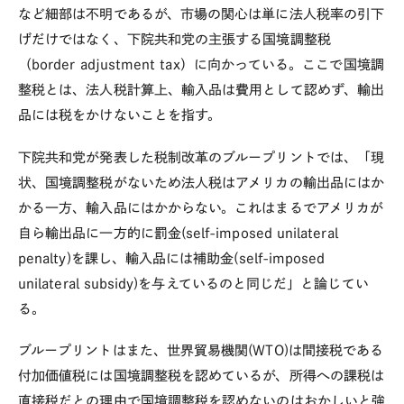
など細部は不明であるが、市場の関心は単に法人税率の引下
げだけではなく、下院共和党の主張する国境調整税
（border adjustment tax）に向かっている。ここで国境調
整税とは、法人税計算上、輸入品は費用として認めず、輸出
品には税をかけないことを指す。
下院共和党が発表した税制改革のブループリントでは、「現
状、国境調整税がないため法人税はアメリカの輸出品にはか
かる一方、輸入品にはかからない。これはまるでアメリカが
自ら輸出品に一方的に罰金(self-imposed unilateral
penalty)を課し、輸入品には補助金(self-imposed
unilateral subsidy)を与えているのと同じだ」と論じてい
る。
ブループリントはまた、世界貿易機関(WTO)は間接税である
付加価値税には国境調整税を認めているが、所得への課税は
直接税だとの理由で国境調整税を認めないのはおかしいと強