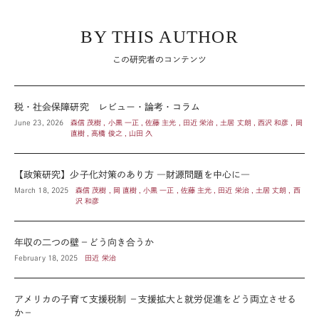
BY THIS AUTHOR
この研究者のコンテンツ
税・社会保障研究 レビュー・論考・コラム
June 23, 2026
森信 茂樹 , 小黒 一正 , 佐藤 主光 , 田近 栄治 , 土居 丈朗 , 西沢 和彦 , 岡
直樹 , 高橋 俊之 , 山田 久
【政策研究】少子化対策のあり方 ―財源問題を中心に―
March 18, 2025
森信 茂樹 , 岡 直樹 , 小黒 一正 , 佐藤 主光 , 田近 栄治 , 土居 丈朗 , 西
沢 和彦
年収の二つの壁－どう向き合うか
February 18, 2025
田近 栄治
アメリカの子育て支援税制 －支援拡大と就労促進をどう両立させる
か－