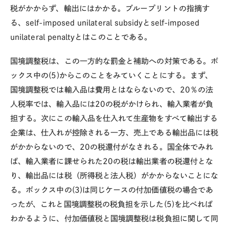
税がかからず、輸出にはかかる。ブループリントの指摘す
る、self-imposed unilateral subsidyとself-imposed
unilateral penaltyとはこのことである。
国境調整税は、この一方的な罰金と補助への対策である。ボ
ックス中の(5)からこのことをみていくことにする。まず、
国境調整税では輸入品は費用とはならないので、20％の法
人税率では、輸入品には20の税がかけられ、輸入業者が負
担する。次にこの輸入品を仕入れて生産物をすべて輸出する
企業は、仕入れが控除される一方、売上である輸出品には税
がかからないので、20の税還付がなされる。国全体でみれ
ば、輸入業者に課せられた20の税は輸出業者の税還付とな
り、輸出品には税（所得税と法人税）がかからないことにな
る。ボックス中の(3)は同じケースの付加価値税の場合であ
ったが、これと国境調整税の税負担を示した(5)を比べれば
わかるように、付加価値税と国境調整税は税負担に関して同