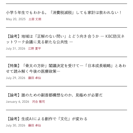
小学５年生でもわかる。「消費税減税」しても家計は救われない！
May 20, 2025
土居 丈朗
【論考】地域は「正解のない問い」とどう向き合うか ― KBC防災ネ
ットワーク会議に見る新たな公共性 ―
July 31, 2026
江野 夏平
【特集】「骨太の方針」閣議決定を受けて―「日本成長戦略」とあわ
せて読み解く今後の医療政策―
July 29, 2026
藤田 卓仙
【論考】誰のための副首都構想なのか、見極めが必要だ
January 6, 2026
河合 雅司
【論考】生成AIによる創作で「文化」が変わる
July 30, 2026
藤田 卓仙