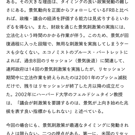
ある。その大きな理由は、タイミングの良い政策発動の難し
さにある。景気動向を正面からフォローしているFRBと比べ
れば、政権・議会の経済を評価する能力は見劣りするといわ
ざるを得ない。また、財政を通じた景気刺激策の実施には、
立法化という時間のかかる作業が伴う。このため、景気が回
復過程に入った段階で、無用な刺激策を実施してしまうケー
スも少なくない。エコノミストのブルース・バートレットに
よれば、過去8回のリセッション（景気後退）に関連して、
連邦政府は14回の景気刺激策を実施したが、リセッション
期間中に立法作業を終えられたのは2001年のブッシュ減税
だけで、残りはリセッションが終了した月以降の成立だっ
た。2002年にハーバード大学のフェルドシュタイン教授
は、「議会が刺激策を要請するのは、景気が上向き始めた兆
候を表す良い指標かもしれない」と述べている。
今回の場合にも、景気刺激策が最適なタイミングに発動され
るとは限らない。二つの視点がある。第一に、米国のリセッ