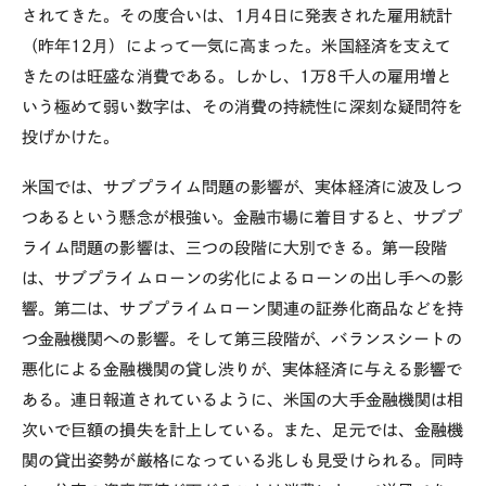
されてきた。その度合いは、1月4日に発表された雇用統計
（昨年12月）によって一気に高まった。米国経済を支えて
きたのは旺盛な消費である。しかし、1万8千人の雇用増と
いう極めて弱い数字は、その消費の持続性に深刻な疑問符を
投げかけた。
米国では、サブプライム問題の影響が、実体経済に波及しつ
つあるという懸念が根強い。金融市場に着目すると、サブプ
ライム問題の影響は、三つの段階に大別できる。第一段階
は、サブプライムローンの劣化によるローンの出し手への影
響。第二は、サブプライムローン関連の証券化商品などを持
つ金融機関への影響。そして第三段階が、バランスシートの
悪化による金融機関の貸し渋りが、実体経済に与える影響で
ある。連日報道されているように、米国の大手金融機関は相
次いで巨額の損失を計上している。また、足元では、金融機
関の貸出姿勢が厳格になっている兆しも見受けられる。同時