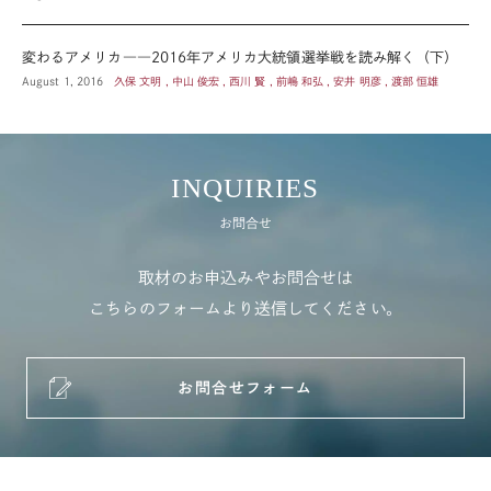
変わるアメリカ――2016年アメリカ大統領選挙戦を読み解く（下）
August 1, 2016
久保 文明 , 中山 俊宏 , 西川 賢 , 前嶋 和弘 , 安井 明彦 , 渡部 恒雄
INQUIRIES
お問合せ
取材のお申込みやお問合せは
こちらのフォームより送信してください。
お問合せフォーム