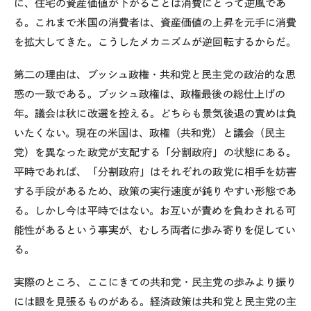
に、住宅の資産価値が下がることは消費にとって逆風であ
る。これまで米国の消費者は、資産価値の上昇を元手に消費
を拡大してきた。こうしたメカニズムが逆回転するからだ。
第二の理由は、ブッシュ政権・共和党と民主党の政治的な思
惑の一致である。ブッシュ政権は、政権最後の総仕上げの
年。議会は秋に改選を控える。どちらも景気後退の責めは負
いたくない。現在の米国は、政権（共和党）と議会（民主
党）を異なった政党が支配する「分割政府」の状態にある。
平時であれば、「分割政府」はそれぞれの政党に相手を妨害
する手段があるため、政策の実行速度が鈍りやすい形態であ
る。しかし今は平時ではない。お互いが責めを負わされる可
能性があるという事実が、むしろ両者に歩み寄りを促してい
る。
実際のところ、ここにきての共和党・民主党の歩みより振り
には眼を見張るものがある。経済政策は共和党と民主党の主