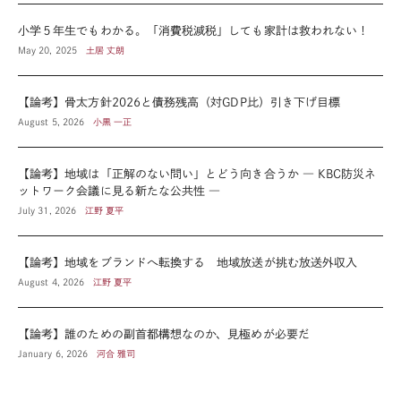
小学５年生でもわかる。「消費税減税」しても家計は救われない！
May 20, 2025
土居 丈朗
【論考】骨太方針2026と債務残高（対GDP比）引き下げ目標
August 5, 2026
小黒 一正
【論考】地域は「正解のない問い」とどう向き合うか ― KBC防災ネ
ットワーク会議に見る新たな公共性 ―
July 31, 2026
江野 夏平
【論考】地域をブランドへ転換する 地域放送が挑む放送外収入
August 4, 2026
江野 夏平
【論考】誰のための副首都構想なのか、見極めが必要だ
January 6, 2026
河合 雅司