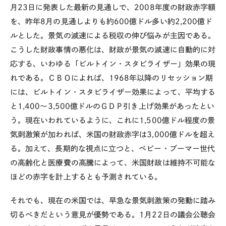
月23日に発表した最新の見通しで、2008年度の財政赤字額
を、昨年8月の見通しよりも約600億ドル多い約2,200億ド
ルとした。景気の減速による税収の伸び悩みが主因である。
こうした財政事情の悪化は、財政が景気の減速に自動的に対
応する、いわゆる「ビルトイン・スタビライザー」効果の現
れである。ＣＢＯによれば、1968年以降のリセッション期
には、ビルトイン・スタビライザー効果によって、平均する
と1,400～3,500億ドルのＧＤＰ引き上げ効果があったとい
う。現在いわれているように、これに1,500億ドル程度の景
気刺激策が加われば、米国の財政赤字は3,000億ドルを超え
る。加えて、長期的な視点に立つと、ベビー・ブーマー世代
の高齢化と医療費の高騰によって、米国財政は維持不可能な
ほどの赤字を計上するとも予測されている。
それでも、現在の米国では、早急な景気刺激策の発動に踏み
切るべきだという意見が優勢である。1月22日の議会公聴会