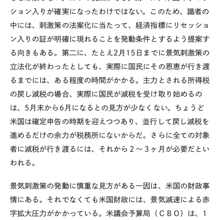
ション入りが確実になったわけではない。このため、識者の
中には、刺激策の法案化に当たって、経済指標にリセッショ
ン入りの証が明確に現れることを発動条件とするよう提案す
る向きもある。第二に、たとえ2月15日までに景気刺激策の
立法化が終わったとしても、実際に国民にその恩恵が行き渡
るまでには、ある程度の時間がかかる。主力とされる所得税
の戻し減税の場合、実際に国民が減税を受け取り始めるの
は、5月末から6月になるとの見方が少なくない。ちょうど
米国は確定申告の時期を迎えつつあり、並行して戻し減税を
進めるだけの余力が税務所にないからだ。さらに全ての対象
者に減税が行き渡るには、それから２～３ヶ月が必要だとい
われる。
景気刺激策の発動に慎重な見方がある一因は、米国の財政事
情にある。それでなくても米国財政には、景気減速による赤
字拡大圧力がかかっている。米議会予算局（ＣＢＯ）は、1