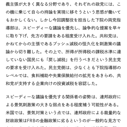
義主張が大きく異なる分野であり、それぞれの政党には、こ
の機に乗じて自らの持論を実現に移そうという思惑が働いて
もおかしくない。しかし今回調整役を担当した下院の両党指
導部は、スピーディーな議論を優先し、論争的な提案を早々
に取り下げ、先方の要請をある程度受け入れた。共和党は、
かねてからの主張であるブッシュ減税の恒久化を刺激策の議
論から切り離した。その上で、所得が所得税の課税水準に達
していない国民にも「戻し減税」を行うべきだという民主党
の要求を受け入れた。民主党側は、少なくとも下院指導部の
レベルでは、食料補助や失業保険給付の拡充をあきらめ、共
和党が支持する企業向けの投資減税を容認した。
スピーディーな議論を優先する関係者の姿勢は、連邦政府に
よる景気刺激策の大きな弱点をある程度補う可能性がある。
米国では、景気対策という点では、連邦政府による裁量的な
財政政策はFRBの金融政策に劣るというのが一般的な見方で