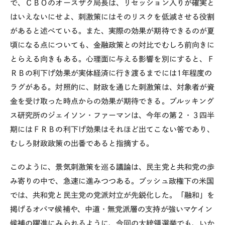
で、ＣＢＯのオースザク局長は、リセッション入りが確実と
はいえないにせよ、刺激策にはそのリスクを低減させる役割
があると述べている。また、実際の効果が期待できるのが夏
頃になる点についても、金融政策との対比でむしろ前向きに
とらえる向きもある。心理面に与える影響を別にすると、Ｆ
ＲＢの利下げ効果が実体経済に行き渡るまでには1年程度の
ラグがある。対照的に、財政を通じた刺激策は、対象者が資
金を受け取った時点からの効果が期待できる。ブルッキング
ス研究所のジェイソン・ファーマンは、今年の第２・３四半
期にはＦＲＢの利下げ効果はそれほど出てこない筈であり、
むしろ財政政策の出番であると指摘する。
このように、景気刺激策を巡る議論は、民主党と共和党の歩
み寄りの中で、急速に進みつつある。ブッシュ政権下の米国
では、共和党と民主党の党派対立が先鋭化した。「融和」を
掲げるオバマ候補や、中道・無党派層の支持が強いマケイン
候補の躍進にみられるように、今回の大統領選挙でも、いか