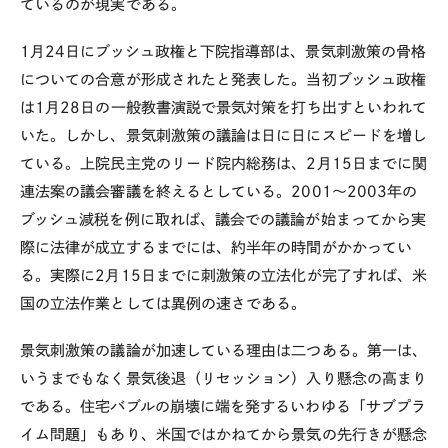
ているのが現実である。
1月24日にブッシュ政権と下院指導部は、景気刺激策の骨格
についての合意が形成されたと発表した。当初ブッシュ政権
は1月28日の一般教書演説で景気対策を打ち出すといわれて
いた。しかし、景気刺激策の議論は日に日にスピードを増し
ている。上院民主党のリード院内総務は、2月15日までに関
連法案の議会審議を終えるとしている。2001～2003年の
ブッシュ減税を例に取れば、議会での議論が始まってから実
際に法律が成立するまでには、約半年の時間がかかってい
る。実際に2月15日までに刺激策の立法化が完了すれば、米
国の立法作業としては異例の速さである。
景気刺激策の議論が加速している理由は二つある。第一は、
いうまでもなく景気後退（リセッション）入り懸念の高まり
である。住宅バブルの崩壊に端を発するいわゆる「サブプラ
イム問題」もあり、米国ではかねてから景気の先行きが懸念