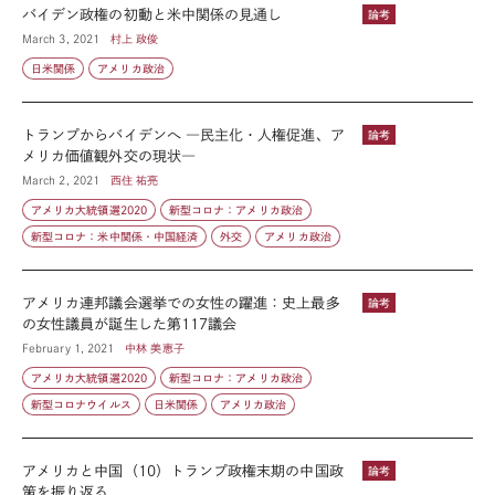
バイデン政権の初動と米中関係の見通し
論考
March 3, 2021
村上 政俊
日米関係
アメリカ政治
トランプからバイデンへ ―民主化・人権促進、ア
論考
メリカ価値観外交の現状―
March 2, 2021
西住 祐亮
アメリカ大統領選2020
新型コロナ：アメリカ政治
新型コロナ：米中関係・中国経済
外交
アメリカ政治
アメリカ連邦議会選挙での女性の躍進：史上最多
論考
の女性議員が誕生した第117議会
February 1, 2021
中林 美恵子
アメリカ大統領選2020
新型コロナ：アメリカ政治
新型コロナウイルス
日米関係
アメリカ政治
アメリカと中国（10）トランプ政権末期の中国政
論考
策を振り返る