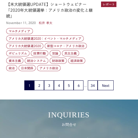
【米大統領選UPDATE】ショートウェビナー
レポート
「2020年大統領選挙：アメリカ政治の変化と継
続」
November 11, 2020
松井 孝太
マルチメディア
アメリカ大統領選2020：イベント・マルチメディア
アメリカ大統領選2020
新型コロナ：アメリカ政治
ポピュリズム
投票行動
世論
民主主義
資本主義
統治システム
財政政策
経済政策
政治
日米関係
アメリカ政治
1
2
3
4
5
6
34
Next
INQUIRIES
お問合せ