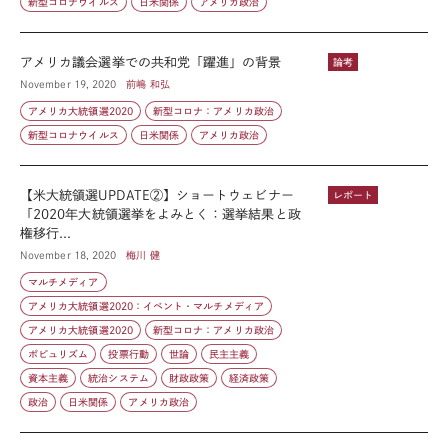
新型コロナウイルス
日米関係
アメリカ政治
アメリカ議会選挙での共和党「躍進」の背景
論考
November 19, 2020
前嶋 和弘
アメリカ大統領選2020
新型コロナ：アメリカ政治
新型コロナウイルス
日米関係
アメリカ政治
【米大統領選UPDATE②】ショートウェビナー
レポート
「2020年大統領選挙をよみとく：選挙結果と政
権移行...
November 18, 2020
梅川 健
マルチメディア
アメリカ大統領選2020：イベント・マルチメディア
アメリカ大統領選2020
新型コロナ：アメリカ政治
ポピュリズム
投票行動
世論
民主主義
資本主義
統治システム
財政政策
経済政策
政治
日米関係
アメリカ政治