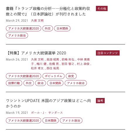
書籍『トランプ政権の分析――分極化と政策的収
その他
斂との間で』（日本評論社）が刊行されました
March 29, 2021
久保 文明
アメリカ大統領選2020
外交
日米関係
アメリカ政治
【特集】アメリカ大統領選挙 2020
注目コンテンツ
March 26, 2021
久保 文明 , 高畑 昭男 , 前嶋 和弘 , 中林 美恵
子 , 梅川 健 , 佐橋 亮 , 宮田 智之 , 村上 政俊 ,
松井 孝太 , 西住 祐亮
アメリカ大統領選2020
ポピュリズム
政党
投票行動
外交
政治
日米関係
アメリカ政治
ワシントンUPDATE 米国のアジア政策はどこへ向
論考
かうのか
March 19, 2021
ポール・J・ サンダース
アメリカ大統領選2020
日米関係
アメリカ政治