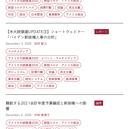
アメリカ大統領選2020
新型コロナ：アメリカ政治
新型コロナウイルス
投票行動
世論
民主主義
外交
政治
日米関係
貿易戦争
アメリカ政治
【米大統領選UPDATE③】ショートウェビナー
レポート
「バイデン新政権人事の分析」
December 3, 2020
宮田 智之
マルチメディア
アメリカ大統領選2020：イベント・マルチメディア
アメリカ大統領選2020
新型コロナ：アメリカ政治
ポピュリズム
投票行動
世論
民主主義
資本主義
統治システム
財政政策
経済政策
政治
日米関係
アメリカ政治
難航する2021会計年度予算編成と新政権への影
論考
響
December 2, 2020
中林 美恵子
アメリカ大統領選2020
新型コロナ：アメリカ政治