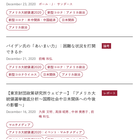
December 23, 2020
ポール・J・ サンダース
アメリカ大統領選2020
新型コロナ：アメリカ政治
新型コロナ：米中関係・中国経済
日米関係
アメリカ政治
バイデン氏の「あいまい力」：困難な状況を打開
論考
できるか
December 21, 2020
前嶋 和弘
アメリカ大統領選2020
新型コロナ：アメリカ政治
新型コロナウイルス
日米関係
アメリカ政治
【東京財団政策研究所ウェビナー】「アメリカ大
レポート
統領選挙徹底分析～国際社会や日米関係への今後
の影響～」
December 16, 2020
久保 文明 , 高畑 昭男 , 中林 美恵子 , 前
嶋 和弘
マルチメディア
アメリカ大統領選2020：イベント・マルチメディア