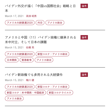
バイデン外交が描く「中国vs国際社会」戦略と日
論考
本
March 17, 2021
高畑 昭男
アメリカ大統領選2020
外交
アメリカ政治
アメリカと中国（11）バイデン政権に継承される
論考
米中対立、そして日本の課題
March 15, 2021
佐橋 亮
アメリカ大統領選2020
新型コロナ：アメリカ政治
日米関係
貿易戦争
アメリカ政治
バイデン新政権でも多用される大統領令
論考
March 15, 2021
梅川 健
アメリカ大統領選2020
新型コロナ：アメリカ政治
新型コロナ：米中関係・中国経済
新型コロナウイルス
アメリカ政治