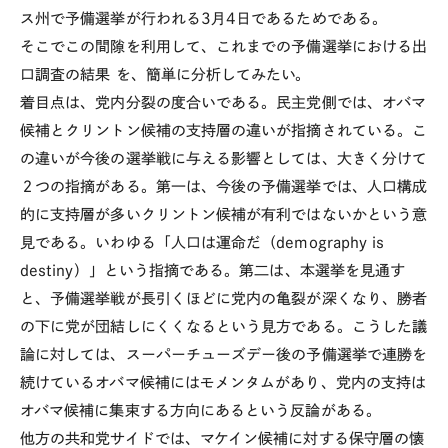
ス州で予備選挙が行われる3月4日であるためである。
そこでこの間隙を利用して、これまでの予備選挙における出
口調査の結果 を、簡単に分析してみたい。
着目点は、党内分裂の度合いである。民主党側では、オバマ
候補とクリントン候補の支持層の違いが指摘されている。こ
の違いが今後の選挙戦に与える影響としては、大きく分けて
２つの指摘がある。第一は、今後の予備選挙では、人口構成
的に支持層が多いクリントン候補が有利ではないかという意
見である。いわゆる「人口は運命だ（demography is
destiny）」という指摘である。第二は、本選挙を見通す
と、予備選挙戦が長引くほどに党内の亀裂が深くなり、勝者
の下に党が団結しにくくなるという見方である。こうした議
論に対しては、スーパーチューズデー後の予備選挙で連勝を
続けているオバマ候補にはモメンタムがあり、党内の支持は
オバマ候補に集束する方向にあるという反論がある。
他方の共和党サイドでは、マケイン候補に対する保守層の懐