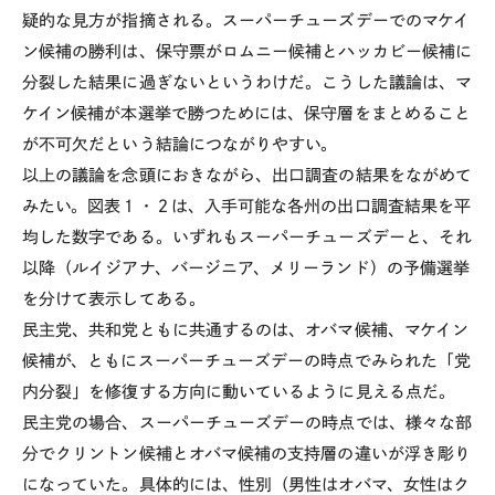
疑的な見方が指摘される。スーパーチューズデーでのマケイ
ン候補の勝利は、保守票がロムニー候補とハッカビー候補に
分裂した結果に過ぎないというわけだ。こうした議論は、マ
ケイン候補が本選挙で勝つためには、保守層をまとめること
が不可欠だという結論につながりやすい。
以上の議論を念頭におきながら、出口調査の結果をながめて
みたい。図表１・２は、入手可能な各州の出口調査結果を平
均した数字である。いずれもスーパーチューズデーと、それ
以降（ルイジアナ、バージニア、メリーランド）の予備選挙
を分けて表示してある。
民主党、共和党ともに共通するのは、オバマ候補、マケイン
候補が、ともにスーパーチューズデーの時点でみられた「党
内分裂」を修復する方向に動いているように見える点だ。
民主党の場合、スーパーチューズデーの時点では、様々な部
分でクリントン候補とオバマ候補の支持層の違いが浮き彫り
になっていた。具体的には、性別（男性はオバマ、女性はク