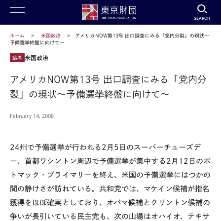
SEARCH
ホーム
米国政治
アメリカNOW第13号 出口調査にみる「党内分裂」の現状～
予備選挙終盤に向けて～
米国政治
論考
アメリカNOW第13号 出口調査にみる「党内分
裂」の現状～予備選挙終盤に向けて～
February 14, 2008
24州で予備選挙が行われる2月5日のスーパーチューズデ
ー、首都ワシントン周辺で予備選挙が集中する2月12日のポ
トマック・プライマリーを終え、米国の予備選挙にはつかの
間の静けさが訪れている。共和党では、マケイン候補が指名
獲得をほぼ確実としており、オバマ候補とクリントン候補の
争いが長引いている民主党も、次の山場はオハイオ、テキサ