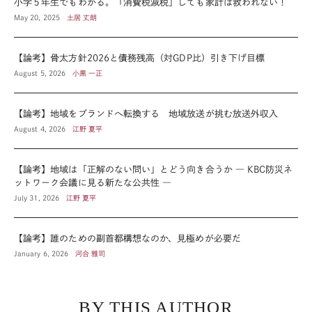
小学５年生でもわかる。「消費税減税」しても家計は救われない！
May 20, 2025
土居 丈朗
【論考】骨太方針2026と債務残高（対GDP比）引き下げ目標
August 5, 2026
小黒 一正
【論考】地域をブランドへ転換する 地域放送が挑む放送外収入
August 4, 2026
江野 夏平
【論考】地域は「正解のない問い」とどう向き合うか ― KBC防災ネ
ットワーク会議に見る新たな公共性 ―
July 31, 2026
江野 夏平
【論考】誰のための副首都構想なのか、見極めが必要だ
January 6, 2026
河合 雅司
BY THIS AUTHOR