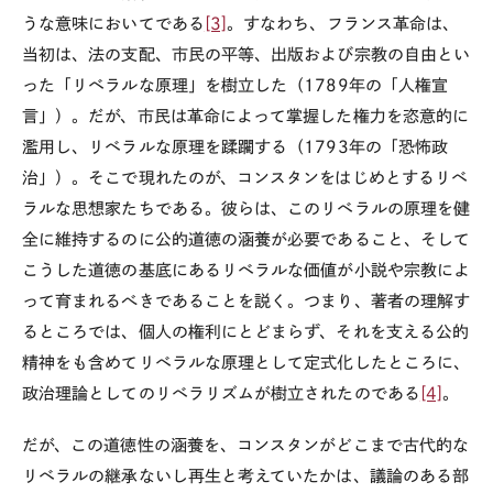
うな意味においてである
[3]
。すなわち、フランス革命は、
当初は、法の支配、市民の平等、出版および宗教の自由とい
った「リベラルな原理」を樹立した（
1789
年の「人権宣
言」）。だが、市民は革命によって掌握した権力を恣意的に
濫用し、リベラルな原理を蹂躙する（
1793
年の「恐怖政
治」）。そこで現れたのが、コンスタンをはじめとするリベ
ラルな思想家たちである。彼らは、このリベラルの原理を健
全に維持するのに公的道徳の涵養が必要であること、そして
こうした道徳の基底にあるリベラルな価値が小説や宗教によ
って育まれるべきであることを説く。つまり、著者の理解す
るところでは、個人の権利にとどまらず、それを支える公的
精神をも含めてリベラルな原理として定式化したところに、
政治理論としてのリベラリズムが樹立されたのである
[4]
。
だが、この道徳性の涵養を、コンスタンがどこまで古代的な
リベラルの継承ないし再生と考えていたかは、議論のある部