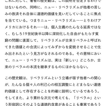
これに対して、著者の歴史観は、この説明を否定するわけで
はないものの、同時に、ニュー・リベラリズムが他者の苦し
みの救済それ自体に道徳的価値を見いだしていることに焦点
を当てている。つまりニュー・リベラリズム――とりわけア
メリカにおけるそれ――は、個人主義のたんなる延長ではな
く、むしろ
19
世紀後半以降に深刻化した自由がもたらす貧
窮の問題に直面して、リベラリズムが古来リベラルと呼ばれ
てきた価値との合流によってみずからを変貌させることで生
み出されたという見方がなされるのである。その意味におい
て、ニュー・リベラリズムは、実は「新しい」どころか、古
来のリベラルの本流を継承するものにほかならない。
この歴史観は、リベラリズムという立場が宿す他者への関心
が、たんなる個々人の利己心の相互調整にとどまらない道徳
的価値として存在することを的確に説明しているであろう。
そしてまた、より素朴な次元で考えても、「リベラル」とい
う形容詞にそのような道徳的含意があることも事実であろう