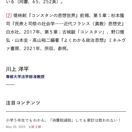
いる（同書、
65
、
252
頁）。
[7]
堤林剣『コンスタンの思想世界』前掲、第５章；杉本隆
司『民衆と司祭の社会学――近代フランス〈異教〉思想史』
白水社、
2017
年、第５章；古城毅「コンスタン」、野口雅
弘・山本圭・高山裕二編著『よくわかる政治思想』ミネルヴ
ァ書房、
2021
年、所収、参照。
川上 洋平
専修大学法学部准教授
注目コンテンツ
小学５年生でもわかる。「消費税減税」しても家計は救われない！
May 20, 2025
土居 丈朗