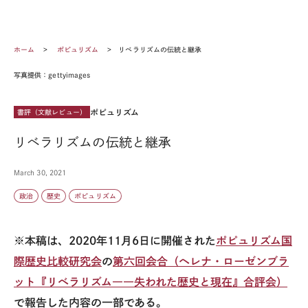
ホーム
ポピュリズム
リベラリズムの伝統と継承
写真提供：gettyimages
ポピュリズム
書評（文献レビュー）
リベラリズムの伝統と継承
March 30, 2021
政治
歴史
ポピュリズム
※本稿は、
2020
年11
月6
日に開催された
ポピュリズム国
際歴史比較研究会
の
第六回会合（ヘレナ・ローゼンブラ
ット『リベラリズム――失われた歴史と現在』合評会）
で報告した内容の一部である。