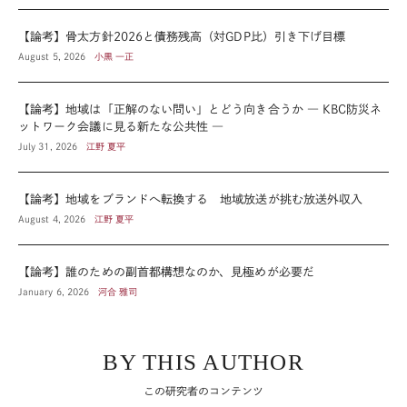
【論考】骨太方針2026と債務残高（対GDP比）引き下げ目標
August 5, 2026
小黒 一正
【論考】地域は「正解のない問い」とどう向き合うか ― KBC防災ネ
ットワーク会議に見る新たな公共性 ―
July 31, 2026
江野 夏平
【論考】地域をブランドへ転換する 地域放送が挑む放送外収入
August 4, 2026
江野 夏平
【論考】誰のための副首都構想なのか、見極めが必要だ
January 6, 2026
河合 雅司
BY THIS AUTHOR
この研究者のコンテンツ