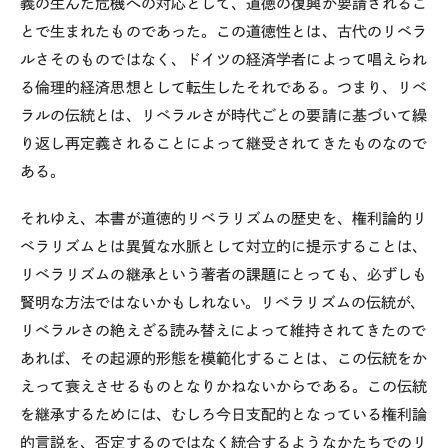
義の生んだ危機への対応として、道徳の復興が要請されるこ
とで生まれたものであった。この道徳性とは、古代のリベラ
ルさそのものではなく、ドイツの経済学者によって唱えられ
る倫理的経済思想として転生したそれである。つまり、リベ
ラルの伝統とは、リベラルさが時代ごとの要請に基づいて繰
り返し再定義されることによって継受されてきたものなので
ある。
それゆえ、本書が道徳的リベラリズムの歴史を、権利論的リ
ベラリズムとは異質な水脈として対立的に提示することは、
リベラリズムの継承という著者の課題にとっても、必ずしも
賢明な方法ではないかもしれない。リベラリズムの伝統が、
リベラルさの絶えざる読み替えによって維持されてきたので
あれば、その起源的形態を模範化することは、この伝統をか
えって衰えさせるものとなりかねないからである。この伝統
を継承するためには、むしろ今日支配的となっている権利論
的言説を、否定するのではなく統合するようなかたちでのリ