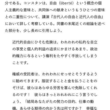
分である。コンスタンは、自由（
liberté
）という概念の個
人主義的な意味と、共同体への献身というもうひとつの意味
との二重性について、講演『古代人の自由と近代人の自由』
において詳しく考察している。同書の末尾近くの結論を述べ
た部分を、少し長めに引用しよう。
近代的自由にひそむ危険は、われわれの私的な自立
の享受と個人的利益の追求にかまけるあまり、政治
的権力に与るという権利をたやすく手放してしまう
ことです。
権威の受託者は、われわれにせっせとそうするよう
に勧めてきます。服従することと金を払うことをの
ぞけば、彼らはあらゆる労苦を喜んで免除してくれ
るのです！ 彼らはきっとわれわれにこう言うでし
ょう、「結局あなたがたの努力の目的、仕事の動
機、あらゆる期待の向かう先は何ですか？ 幸福な