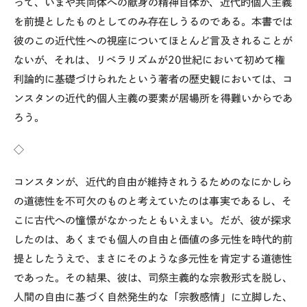
って、いまや共同体への献身の精神自体が、近代的個人主義
を前提としたものとしてのみ存在しうるのである。本書では
彼のこの近代性への視座についてほとんど言及されることが
ないが、それは、リベラリズムが
20
世紀において初めて権
利論的に基礎づけられたという著者の歴史観においては、コ
ンスタンの近代的個人主義の要素が居場所を得難いからであ
ろう。
◇
コンスタンが、近代的自由が維持されうるためのなにかしら
の道徳性を不可欠のものと考えていたのは事実であるし、そ
こに古代への憧憬がなかったともいえまい。だが、彼が探求
したのは、あくまでも個人の自由と価値の多元性を時代的前
提としたうえで、まさにそのような多元性を肯定する道徳性
であった。その結果、彼は、司祭主義的な宗教形式を脱し、
人間の自由に基づく自然発生的な「宗教感情」に立脚した、