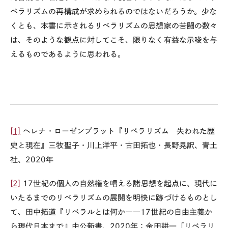
ベラリズムの再構成が求められるのではないだろうか。少な
くとも、本書に示されるリベラリズムの思想家の苦闘の数々
は、そのような観点に対してこそ、限りなく有益な示唆を与
えるものであるように思われる。
[1]
ヘレナ・ローゼンブラット『リベラリズム 失われた歴
史と現在』三牧聖子・川上洋平・古田拓也・長野晃訳、青土
社、
2020
年
[2]
17世紀の個人の自然権を唱える諸思想を起点に、現代に
いたるまでのリベラリズムの展開を明快に跡づけるものとし
て、田中拓道『リベラルとは何か――
17
世紀の自由主義か
ら現代日本まで』中公新書、
2020
年；金田耕一「リベラリ