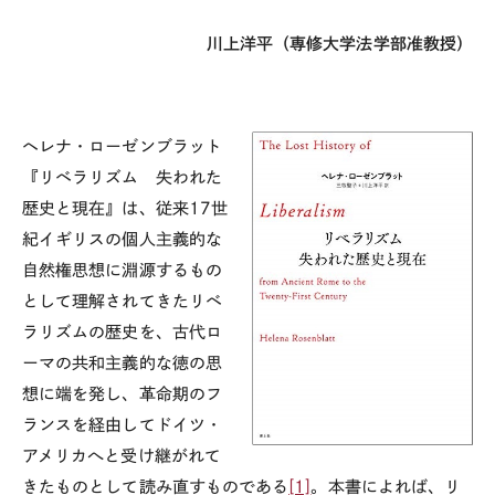
川上洋平（専修大学法学部准教授）
ヘレナ・ローゼンブラット
『リベラリズム 失われた
歴史と現在』は、従来
17
世
紀イギリスの個人主義的な
自然権思想に淵源するもの
として理解されてきたリベ
ラリズムの歴史を、古代ロ
ーマの共和主義的な徳の思
想に端を発し、革命期のフ
ランスを経由してドイツ・
アメリカへと受け継がれて
きたものとして読み直すものである
[1]
。本書によれば、リ