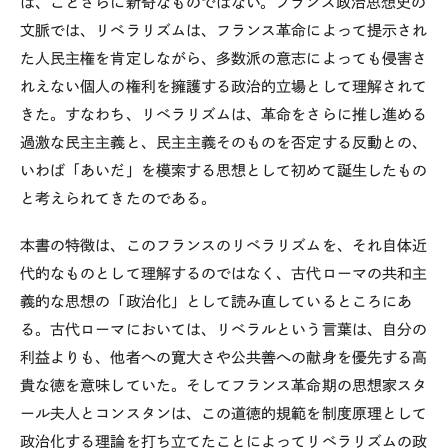
は、ことさらに新奇なものではない。フランス政治思想史の
文脈では、リベラリズムは、フランス革命によって提示され
た人民主権を肯定しながら、多数派の意志によっても侵害さ
れえない個人の権利を擁護する政治的立場として理解されて
きた。すなわち、リベラリズムは、革命をさらに推し進める
過激な民主主義と、民主主義そのものを否定する反動との、
いわば「あいだ」を模索する思想として初めて誕生したもの
と考えられてきたのである。
本書の特徴は、このフランスのリベラリズムを、それ自体近
代的なものとして理解するのではなく、古代ローマの共和主
義的な思想の「政治化」として読み直しているところにあ
る。古代ローマにおいては、リベラルという言葉は、自分の
利益よりも、他者への寛大さや公共善への献身を優先する高
貴な徳を意味していた。そしてフランス革命期の思想家スタ
ール夫人とコンスタンは、この道徳的規範を制度原理として
政治化する理論を打ち立てたことによってリベラリズムの政