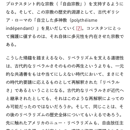
プロテスタント的な宗教（「自由宗教」）を支持するように
なる。そして、この宗教の歴史的淵源として、古代ギリシ
ア・ローマの「自立した多神教（polythéisme
indépendant）」を見いだしていく
[7]
。コンスタンにとっ
て擁護に値するのは、それ自体に多元性を内在させた宗教で
ある。
こうした帰趨を踏まえるなら、リベラリズムを支える道徳性
は、古代的なリベラルさそのものの再生というよりも、一元
的な共通善をもはや当てにしえない時代において、まさにそ
の時代的要請に応えるものとして再解釈された「リベラル
さ」であるということになる。古代的なリベラルさが近代へ
と継承されたとしても、それはこのような再解釈によっての
み可能だったのではないだろうか。そして、同じことは、そ
の後のリベラリズムの歴史全体についてもいえるであろう。
先に触れたアメリカのニュー・リベラリズムも、自由放任主