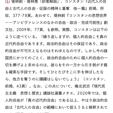
[6]
堤林剣・堤林恵「訳者解説」、コンスタン『近代人の自
由と古代人の自由・征服の精神と簒奪 他一篇』前掲、所
収、
377-78
頁。あわせて、堤林剣『コンスタンの思想世界
――アンビヴァレンスのなかの自由・政治・完成可能性』創
文社、
2009
年、
77
頁、も参照。実際、コンスタンは以下の
ように述べている。「繰り返しますが、個人的自由こそ真の
近代的自由であります。政治的自由はその保証であり、政治
的自由が不可欠となるのはそれゆえなのです。しかし今の諸
国民にかつてのごとく、政治的自由のために個人的自由の一
切を捧げよと求めるのは、彼らをその一方から引き剥がす最
も確実な手段です。そしてひとたびそこに手を伸ばしたな
ら、他方を奪うのに躊躇はしないでしょう」（コンスタン、
前掲、
43
頁）。なお、この点について、権左武志『現代民
主主義 思想と歴史』講談社選書メチエ、
2020
年では、個
人的自由が「真の近代的自由」である以上、やはり政治的自
由は「古代人の自由」の範疇において捉えうると解釈されて