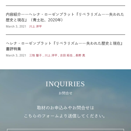
内容紹介――ヘレナ・ローゼンブラット『リベラリズム――失われた
歴史と現在』（青土社、2020年）
March 3, 2021
川上 洋平
ヘレナ・ローゼンブラット『リベラリズム――失われた歴史と現在』
書評特集
March 3, 2021
三牧 聖子 , 川上 洋平 , 古田 拓也 , 長野 晃
INQUIRIES
お問合せ
取材のお申込みやお問合せは
こちらのフォームより送信してください。