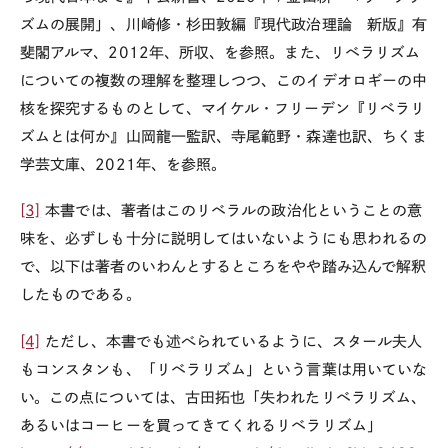
ズムの展開」、川崎修・杉田敦編『現代政治理論 新版』有
斐閣アルマ、
2012
年、所収、を参照。また、リベラリズム
についての複数の理解を整理しつつ、このイデオロギーの中
核を探究するものとして、マイケル・フリーデン『リベラリ
ズムとは何か』山岡龍一監訳、寺尾範野・森達也訳、ちくま
学芸文庫、
2021
年、を参照。
[3]
本書では、著者はこのリベラルの政治化ということの意
味を、必ずしも十分に説明してはいないようにも思われるの
で、以下は著者のいわんとするところをやや踏み込んで解釈
したものである。
[4]
ただし、本書でも述べられているように、スタール夫人
もコンスタンも、「リベラリズム」という言葉は用いていな
い。この点については、古田拓也「失われたリベラリズム、
あるいはコーヒーを買ってきてくれるリベラリズム」