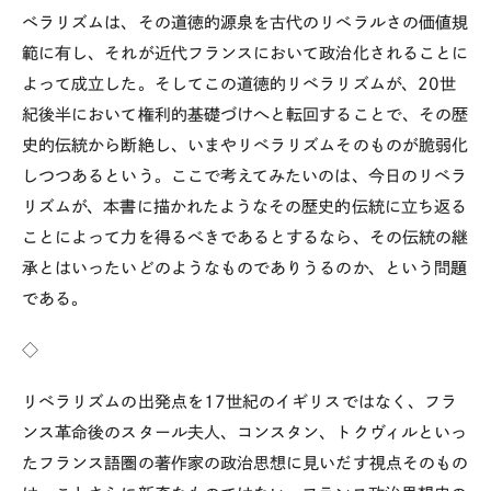
ベラリズムは、その道徳的源泉を古代のリベラルさの価値規
範に有し、それが近代フランスにおいて政治化されることに
よって成立した。そしてこの道徳的リベラリズムが、
20
世
紀後半において権利的基礎づけへと転回することで、その歴
史的伝統から断絶し、いまやリベラリズムそのものが脆弱化
しつつあるという。ここで考えてみたいのは、今日のリベラ
リズムが、本書に描かれたようなその歴史的伝統に立ち返る
ことによって力を得るべきであるとするなら、その伝統の継
承とはいったいどのようなものでありうるのか、という問題
である。
◇
リベラリズムの出発点を
17
世紀のイギリスではなく、フラ
ンス革命後のスタール夫人、コンスタン、トクヴィルといっ
たフランス語圏の著作家の政治思想に見いだす視点そのもの