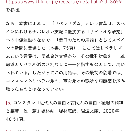
https://www.tkfd.or.jp/research/detail.php?id=3699
を参照。
なお、本書によれば、「リベラリズム」という言葉は、スペ
インにおけるナポレオン支配に抵抗する「リベラルな政党」
への中傷運動のなかで、「悪口のための用語」としてスペイ
ンの新聞に登場した（本書、
75
頁）。ここではリベラリズ
ムという言葉は、反革命的立場から、その批判対象を――革
命派とリベラル派の区別なしに――名指すものとして、用い
られている。したがってこの用語は、その最初の段階では、
コンスタンらリベラル派の、革命派との微妙な距離感を汲み
取ったものとはなっていない。
[5]
コンスタン『近代人の自由と古代人の自由・征服の精神
と簒奪 他一篇』堤林剣・堤林恵訳、岩波文庫、
2020
年、
48
⁻51頁。