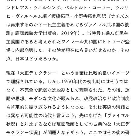
ンドレアス・ヴィルシング、ベルトルト・コーラー、ウルリ
ヒ・ヴィルヘルム編／板橋拓己・小野寺拓也監訳『ナチズム
は再来するのか？―民主主義をめぐるヴァイマル共和国の教
訓』慶應義塾大学出版会、2019年）。当時最も進んだ民主
主義国であると考えられたワイマール共和国にヒトラーが登
場し内部崩壊した。その陰が現在にも見いだせるのか。その
点、日本はどうだろうか。
現在「大正デモクラシー」という言葉は比較的良いイメージ
で理解されている。しかし1950年代の初出時にはそうでは
なく、不完全で脆弱な逸脱期として理解された。その後、運
動や思想、モダンな文化が顧みられ、政党政治など政治制度
も肯定的に振り返られるようになった。それは実際の帰結と
は異なる可能性の時代と言えよう。先にあげた「ヴァイマル
状況」と対比するならば反面教師としての古典的な「大正デ
モクラシー状況」が問題となるだろう。ここではその後の研