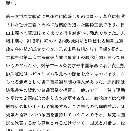
照）。
第一次世界大戦後に思想的に隆盛したのはロシア革命に刺激
された社会主義とそれに危機感を抱いた国粋主義であり、自
由主義への警戒はあくまでも行き過ぎへの懸念であった。大
戦末期の1918年に初の本格的政党内閣と呼ばれる原敬立憲
政友会内閣が成立するが、元老山県有朋からも信頼を得た。
大戦中の第二次大隈重信内閣は事実上の政党内閣と言って良
いものだったが、対華二一カ条要求や中国革命に沿う袁世凱
排斥運動はポピュリズム政党への懸念を招くものであり、さ
らなる焦点として男子普通選挙制の導入があった。原内閣は
納税条件の緩和で普通選挙を拒否し、他方で三・一独立運動
を受けて帝国統治のあり方を変更するなど、政党政治は合理
的統治の担い手として登場する。この場合の合理的統治とは
列強と協調しつつ帝国を維持していくことである。政党は国
民を代表するから尊重されるだけでなく、国民と対話し、説