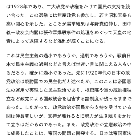
は1928年であり、二大政党が政権をかけて国民の支持を競
い合った。この選挙には無産政党も参加し、若き昭和天皇も
高い関心を示した。ところが選挙結果は与野党伯仲し、田中
義一政友会内閣は張作霖爆殺事件の処理をめぐって天皇の叱
責によって退陣するなど混乱が続くことになる。
これは民主主義の過小であろうか、過剰であろうか。戦前日
本で民主主義の過剰などと言えば世迷い言に聞こえる人もい
るだろう。確かに過小であった。先に1920年代の日本の政
党政治は戦勝国での民主化だと述べたが、このことは帝国憲
法の運用で実現した民主政治であり、枢密院や軍の統帥権独
立など政党による国政統合を阻害する諸制度が残ったままで
あった。したがって、政党政治が国民から支持を受けている
間は伸長著しいが、支持が離れると旧勢力が生き残りをかけ
て立ちはだかるのであった。また、政党政治が立憲政治の中
に成長したことは、帝国の問題と衝突する。日本は帝国憲法