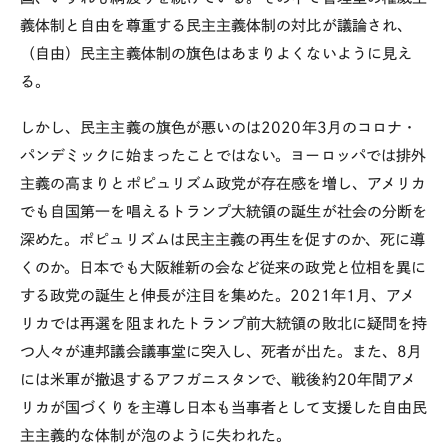
義体制と自由を尊重する民主主義体制の対比が議論され、
（自由）民主主義体制の旗色はあまりよくないように見え
る。
しかし、民主主義の旗色が悪いのは2020年3月のコロナ・
パンデミックに始まったことではない。ヨーロッパでは排外
主義の高まりとポピュリズム政党が存在感を増し、アメリカ
でも自国第一を唱えるトランプ大統領の誕生が社会の分断を
深めた。ポピュリズムは民主主義の再生を促すのか、死に導
くのか。日本でも大阪維新の会など従来の政党と位相を異に
する政党の誕生と伸長が注目を集めた。2021年1月、アメ
リカでは再選を阻まれたトランプ前大統領の敗北に疑問を持
つ人々が連邦議会議事堂に突入し、死者が出た。また、8月
には米軍が撤退するアフガニスタンで、戦後約
20
年間アメ
リカが国づくりを主導し日本も当事者として支援した自由民
主主義的な体制が泡のように失われた。