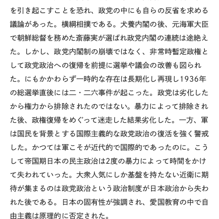
を引き起こすことを恐れ、政党の中にも自らの反省を求める
議論があった。横綱相撲である。犬養内閣の後、元海軍大臣
で朝鮮総督を務めた斎藤実が選ばれ政党内閣の連続は途絶え
た。しかし、政党内閣制の崩壊ではなく、非常時暫定政権と
して政党政治への復帰を前提に選挙や議会の改善も図られ
た。にもかかわらず一時的な存在は長期化し再現し1936年
の総選挙直後には二・二六事件が起こった。政党は劣化した
から権力から排除されたのではない。暴力によって排除され
た後、政権復帰をめぐって迷走した結果劣化した。一方、軍
は国民を背景とする国際主義的な政党政治の復活を強く警戒
した。かつては軍こそが近代的で国際的であったのに。こう
して帝国期日本の民主政治は
2
度の暴力によって時間をかけ
て失われていった。大衆人気にしか基盤を持たない近衛に期
待が集まるのは政党政治という政治制度が日本政治から失わ
れた後である。日本の固有性が強調され、愛国教育の中で自
由主義は原理的に否定された。