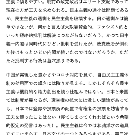
主義に傾きやすい。戦前の政党政治はエリート支配であって
現在の方が工夫を求められる。民主主義の過小は問題である
が、民主主義の過剰も民主主義を破壊する。何が過剰かは簡
単ではないが、何かと言えば大政翼賛会的、ファシズム的と
いった短絡的批判は解決につながらないだろう。かつて田中
義一内閣は同時代にひどい批判を受けたが、政党政治が倒れ
た後はもっとひどい内閣が続いたのではないだろうか。ただ
ただ批判する行為は墓穴掘りである。
中国が実現した豊かさやコロナ対応を見て、自由民主主義体
制の効用面での輝きには陰りが見える。しかしそもそも民主
主義は機能的な権力創出を競う仕組みではない。日本と米国
では制度が異なるが、選挙権の拡大には激しい議論があって
も、日本では登録や投票所の配置で有権者の投票を妨害する
工夫を競ったことはない（寝てしまってくれればという希望
的仮定の発言はあった）。民主主義は今では和魂洋才の道具
立てに止まらず、日本文化の一つとみるべきである。第三次