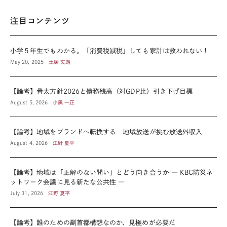
注目コンテンツ
小学５年生でもわかる。「消費税減税」しても家計は救われない！
May 20, 2025
土居 丈朗
【論考】骨太方針2026と債務残高（対GDP比）引き下げ目標
August 5, 2026
小黒 一正
【論考】地域をブランドへ転換する 地域放送が挑む放送外収入
August 4, 2026
江野 夏平
【論考】地域は「正解のない問い」とどう向き合うか ― KBC防災ネ
ットワーク会議に見る新たな公共性 ―
July 31, 2026
江野 夏平
【論考】誰のための副首都構想なのか、見極めが必要だ