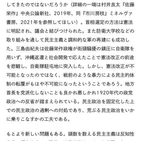
してきたのではないだろうか（詳細の一端は村井良太『佐藤
栄作』中央公論新社、
2019
年、同『市川房枝』ミネルヴァ
書房、
2021
年を参照してほしい）。首相選定の方法は憲法
に明記され、議会と結びつけられた。また防衛大学校などの
取り組みを通して民主主義と調和的な軍の再建にも成功し
た。三島由紀夫は佐藤栄作政権が街頭騒擾の鎮圧に自衛隊を
用いず、沖縄返還と社会開発で応えたことで憲法改正の前途
を悲観し、自衛隊駐屯地に突入した。しかし、憲法改正が不
可能となったのではなく、戦前のような暴力による民主的体
制の転覆がもはや不可能になったということであろう。地方
首長を党派化しないことも良かれ悪しかれ
1920
年代の政党
政治への反省が踏まえられている。民主政治を固定化した上
での民主政治の過剰への対処であり、荒ぶる民主政治をいか
に乗りこなすかの工夫である。
もとより新しい問題もある。頭数を数える民主主義は反知性