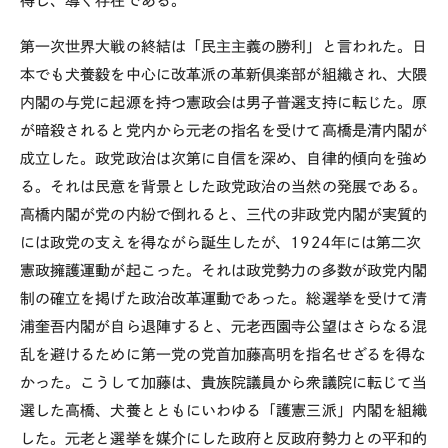
得し、導く存在である。
第一次世界大戦の終結は「民主主義の勝利」と言われた。日
本でも犬養毅を中心に改革派の革新倶楽部が組織され、大隈
内閣の与党に起源を持つ憲政会は男子普選支持に転じた。原
が暗殺されると党内から元老の指名を受けて高橋是清内閣が
成立した。政党政治は次第に自信を深め、自律的傾向を強め
る。それは民意を背景とした政党政治の当然の発展である。
高橋内閣が党の内紛で倒れると、三代の非政党内閣が実質的
には政党の支えを得ながら誕生したが、1924年には第二次
憲政擁護運動が起こった。それは政党勢力の多数が政党内閣
制の確立を掲げた政治改革運動であった。総選挙を受けて清
浦奎吾内閣が自ら退陣すると、元老西園寺公望はさらなる混
乱を避けるために第一党の党首加藤高明を指名せざるを得な
かった。こうして加藤は、貴族院議員から衆議院に転じて当
選した高橋、犬養とともにいわゆる「護憲三派」内閣を組織
した。元老と選挙を媒介にした政府と反政府勢力との平和的