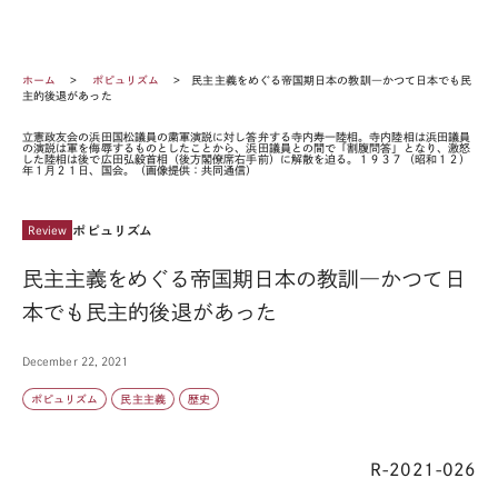
ホーム
ポピュリズム
民主主義をめぐる帝国期日本の教訓―かつて日本でも民
主的後退があった
立憲政友会の浜田国松議員の粛軍演説に対し答弁する寺内寿一陸相。寺内陸相は浜田議員
の演説は軍を侮辱するものとしたことから、浜田議員との間で「割腹問答」となり、激怒
した陸相は後で広田弘毅首相（後方閣僚席右手前）に解散を迫る。１９３７（昭和１２）
年１月２１日、国会。（画像提供：共同通信）
ポピュリズム
Review
民主主義をめぐる帝国期日本の教訓―かつて日
本でも民主的後退があった
December 22, 2021
ポピュリズム
民主主義
歴史
R-2021-026