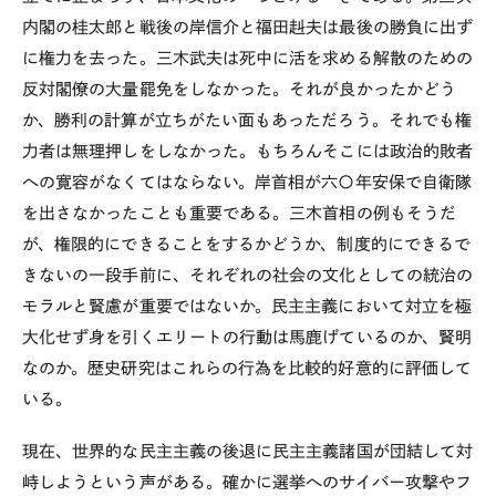
内閣の桂太郎と戦後の岸信介と福田赳夫は最後の勝負に出ず
に権力を去った。三木武夫は死中に活を求める解散のための
反対閣僚の大量罷免をしなかった。それが良かったかどう
か、勝利の計算が立ちがたい面もあっただろう。それでも権
力者は無理押しをしなかった。もちろんそこには政治的敗者
への寛容がなくてはならない。岸首相が六〇年安保で自衛隊
を出さなかったことも重要である。三木首相の例もそうだ
が、権限的にできることをするかどうか、制度的にできるで
きないの一段手前に、それぞれの社会の文化としての統治の
モラルと賢慮が重要ではないか。民主主義において対立を極
大化せず身を引くエリートの行動は馬鹿げているのか、賢明
なのか。歴史研究はこれらの行為を比較的好意的に評価して
いる。
現在、世界的な民主主義の後退に民主主義諸国が団結して対
峙しようという声がある。確かに選挙へのサイバー攻撃やフ