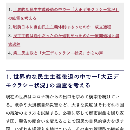
1.
世界的な民主主義後退の中で―「大正デモクラシー状況」
の幽霊を考える
2.
戦前日本に自由民主主義体制はあったのか―成立過程
3.
民主主義は過小だったのか過剰だったのか―展開過程と崩
壊過程
4.
第二民主政と「大正デモクラシー状況」からの声
1
．世界的な民主主義後退の中で―「大正デ
モクラシー状況」の幽霊を考える
現在の世界はコロナ禍からの出口を求めて模索を続けてい
る。戦争や大規模自然災害など、大きな災厄はそれぞれの国
の統治のあり方を試験する。必要に応じて都市封鎖を繰り返
す国、警告の度合いを変えることで国民の自発的協力を促す
国、いずれも綱渡りを続けている。その中で管理型の権威主