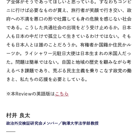
ア全体がそうであってほしいと思っている。すなわちコンビ
ニに行けば必要なものが買え、旅行者が笑顔で行き交い、政
府への不満を悪口の形で吐露しても身の危険を感じない社会
である。こうした共通社会の出現をどう受け止めるか。日本
人も日本の中だけで孤立して生きているわけではない。そも
そも日本人とは誰のことだろうか。有権者か国籍か住民かル
ーツか。ライシャワー元駐日大使は日本生まれの米国人だっ
た。問題は簡単ではない。自国と地域の歴史を顧みながら考
えるべき課題であり、荒ぶる民主主義を乗りこなす政党の働
きと、私たちの応援を必要としている。
※本Reviewの英語版は
こちら
村井 良太
政治外交検証研究会メンバー／駒澤大学法学部教授