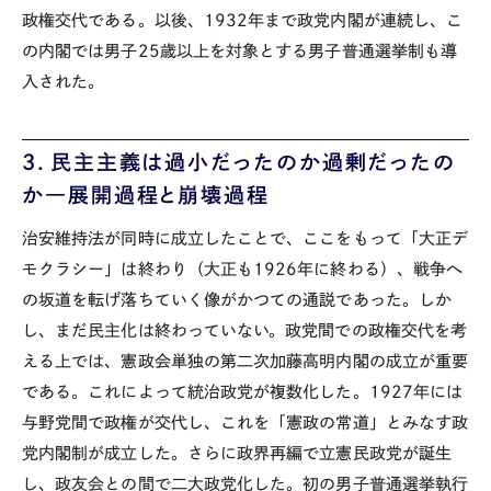
政権交代である。以後、1932年まで政党内閣が連続し、こ
の内閣では男子25歳以上を対象とする男子普通選挙制も導
入された。
3
．民主主義は過小だったのか過剰だったの
か―展開過程と崩壊過程
治安維持法が同時に成立したことで、ここをもって「大正デ
モクラシー」は終わり（大正も1926年に終わる）、戦争へ
の坂道を転げ落ちていく像がかつての通説であった。しか
し、まだ民主化は終わっていない。政党間での政権交代を考
える上では、憲政会単独の第二次加藤高明内閣の成立が重要
である。これによって統治政党が複数化した。1927年には
与野党間で政権が交代し、これを「憲政の常道」とみなす政
党内閣制が成立した。さらに政界再編で立憲民政党が誕生
し、政友会との間で二大政党化した。初の男子普通選挙執行