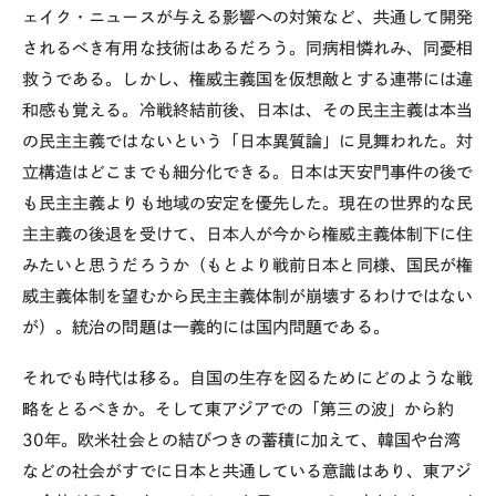
ェイク・ニュースが与える影響への対策など、共通して開発
されるべき有用な技術はあるだろう。同病相憐れみ、同憂相
救うである。しかし、権威主義国を仮想敵とする連帯には違
和感も覚える。冷戦終結前後、日本は、その民主主義は本当
の民主主義ではないという「日本異質論」に見舞われた。対
立構造はどこまでも細分化できる。日本は天安門事件の後で
も民主主義よりも地域の安定を優先した。現在の世界的な民
主主義の後退を受けて、日本人が今から権威主義体制下に住
みたいと思うだろうか（もとより戦前日本と同様、国民が権
威主義体制を望むから民主主義体制が崩壊するわけではない
が）。統治の問題は一義的には国内問題である。
それでも時代は移る。自国の生存を図るためにどのような戦
略をとるべきか。そして東アジアでの「第三の波」から約
30
年。欧米社会との結びつきの蓄積に加えて、韓国や台湾
などの社会がすでに日本と共通している意識はあり、東アジ