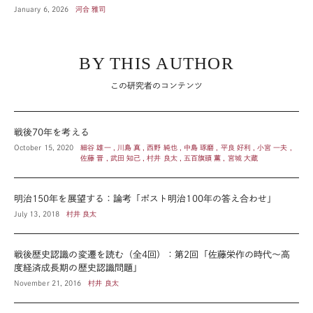
January 6, 2026
河合 雅司
BY THIS AUTHOR
この研究者のコンテンツ
戦後70年を考える
October 15, 2020
細谷 雄一 , 川島 真 , 西野 純也 , 中島 琢磨 , 平良 好利 , 小宮 一夫 ,
佐藤 晋 , 武田 知己 , 村井 良太 , 五百旗頭 薫 , 宮城 大蔵
明治150年を展望する：論考「ポスト明治100年の答え合わせ」
July 13, 2018
村井 良太
戦後歴史認識の変遷を読む（全4回）：第2回「佐藤栄作の時代～高
度経済成長期の歴史認識問題」
November 21, 2016
村井 良太