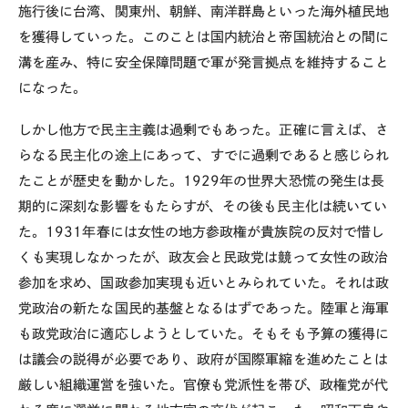
施行後に台湾、関東州、朝鮮、南洋群島といった海外植民地
を獲得していった。このことは国内統治と帝国統治との間に
溝を産み、特に安全保障問題で軍が発言拠点を維持すること
になった。
しかし他方で民主主義は過剰でもあった。正確に言えば、さ
らなる民主化の途上にあって、すでに過剰であると感じられ
たことが歴史を動かした。1929年の世界大恐慌の発生は長
期的に深刻な影響をもたらすが、その後も民主化は続いてい
た。1931年春には女性の地方参政権が貴族院の反対で惜し
くも実現しなかったが、政友会と民政党は競って女性の政治
参加を求め、国政参加実現も近いとみられていた。それは政
党政治の新たな国民的基盤となるはずであった。陸軍と海軍
も政党政治に適応しようとしていた。そもそも予算の獲得に
は議会の説得が必要であり、政府が国際軍縮を進めたことは
厳しい組織運営を強いた。官僚も党派性を帯び、政権党が代