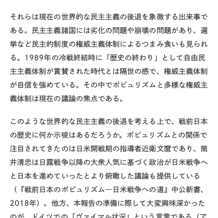
それらは現在の世界的な民主主義の後退を象徴する出来事で
ある。民主主義諸国には劣化の問題や崩壊の問題があり、選
挙など民主的制度の権威主義体制によるつまみ食いも見られ
る。1989年の冷戦終結時に「歴史の終わり」として自由民
主主義体制が賞賛された時代とは隔世の感で、権威主義体制
が自信を強めている。その中でポピュリズムと多様な権威主
義体制は現在の議論の焦点である。
このような世界的な民主主義の後退を考える上で、戦前日本
の歴史に何か示唆はあるだろうか。ポピュリズムとの関係で
注目されてきたのは日米開戦期の指導者近衛文麿であり、筒
井清忠は日露戦争以降の大衆人気に基づく政治が日米戦争へ
と日本を進めていったとより俯瞰した議論も提供している
（『戦前日本のポピュリズム―日米戦争への道』中公新書、
2018年）。他方、本報告の準備に際して大変興味深かった
のが、ドイツでの「ヴァイマル状況」という言葉である（ア