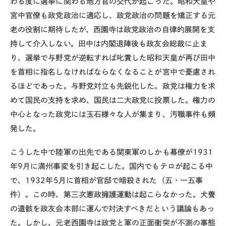
わる度に選挙に関わる地方官の交代が起こった。昭和天皇や
宮中官僚も政党政治に適応し、政党政治の問題を矯正する元
老の役割に期待したが、西園寺は政党政治の自律的展開を支
持して介入しない。田中は内閣退陣後も政友会総裁に止ま
り、選挙で与野党が逆転すれば叱責した昭和天皇が再び田中
を首相に指名しなければならなくなることが宮中で憂慮され
るほどであった。与野党対立も先鋭化した。政党は権力を求
めて国民の支持を求め、国民は二大政党に投票した。権力の
中心となった政党には玉石様々な人が集まり、汚職事件も頻
発した。
こうした中で陸軍の出先である関東軍のしかも幕僚が1931
年9月に満州事変を引き起こした。国内でもテロが起こる中
で、1932年5月に首相が官邸で暗殺された（五・一五事
件）。この時、第三次憲政擁護運動は起こらなかった。犬養
の遺骸を政友会本部に運んで対決すべきだという議論もあっ
た。しかし、元老西園寺は政党と軍の正面衝突が不測の事態