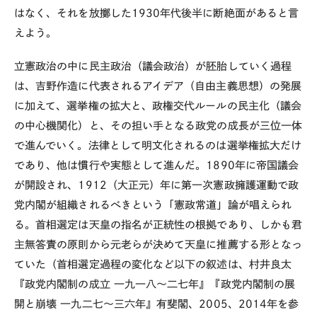
はなく、それを放擲した1930年代後半に断絶面があると言
えよう。
立憲政治の中に民主政治（議会政治）が胚胎していく過程
は、吉野作造に代表されるアイデア（自由主義思想）の発展
に加えて、選挙権の拡大と、政権交代ルールの民主化（議会
の中心機関化）と、その担い手となる政党の成長が三位一体
で進んでいく。法律として明文化されるのは選挙権拡大だけ
であり、他は慣行や実態として進んだ。1890年に帝国議会
が開設され、1912（大正元）年に第一次憲政擁護運動で政
党内閣が組織されるべきという「憲政常道」論が唱えられ
る。首相選定は天皇の指名が正統性の根拠であり、しかも君
主無答責の原則から元老らが決めて天皇に推薦する形となっ
ていた（首相選定過程の変化など以下の叙述は、村井良太
『政党内閣制の成立 一九一八～二七年』『政党内閣制の展
開と崩壊 一九二七～三六年』有斐閣、
2005
、
2014
年を参