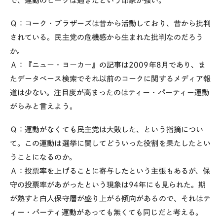
で、運動のピークは過ぎたという印象が強い。
Ｑ：コーク・ブラザーズは昔から活動しており、昔から批判
されている。民主党の危機感から生まれた批判なのだろう
か。
Ａ：『ニュー・ヨーカー』の記事は2009年8月であり、ま
たデータベース検索でそれ以前のコークに関するメディア報
道は少ない。注目度が高まったのはティー・パーティー運動
がらみと言えよう。
Ｑ：運動がなくても民主党は大敗した、という指摘につい
て。この運動は選挙に関してどういった役割を果たしたとい
うことになるのか。
Ａ：投票率を上げることに寄与したという主張もあるが、保
守の投票率があがったという現象は94年にも見られた。期
が熟すと白人保守層が盛り上がる傾向があるので、それはテ
ィー・パーティ運動があっても無くても同じだと考える。