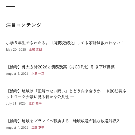
注目コンテンツ
小学５年生でもわかる。「消費税減税」しても家計は救われない！
May 20, 2025
土居 丈朗
【論考】骨太方針2026と債務残高（対GDP比）引き下げ目標
August 5, 2026
小黒 一正
【論考】地域は「正解のない問い」とどう向き合うか ― KBC防災ネ
ットワーク会議に見る新たな公共性 ―
July 31, 2026
江野 夏平
【論考】地域をブランドへ転換する 地域放送が挑む放送外収入
August 4, 2026
江野 夏平