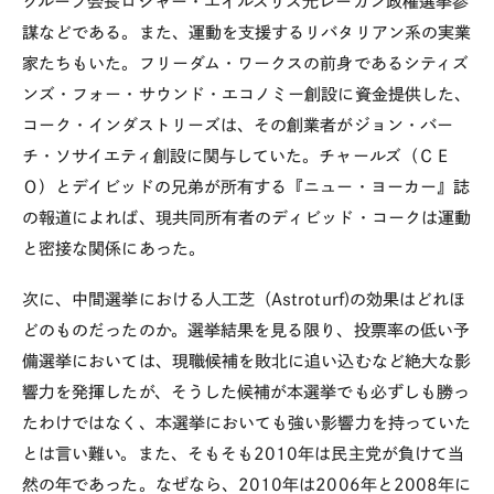
グループ会長ロジャー・エイルズリス元レーガン政権選挙参
謀などである。また、運動を支援するリバタリアン系の実業
家たちもいた。フリーダム・ワークスの前身であるシティズ
ンズ・フォー・サウンド・エコノミー創設に資金提供した、
コーク・インダストリーズは、その創業者がジョン・バー
チ・ソサイエティ創設に関与していた。チャールズ（ＣＥ
Ｏ）とデイビッドの兄弟が所有する『ニュー・ヨーカー』誌
の報道によれば、現共同所有者のディビッド・コークは運動
と密接な関係にあった。
次に、中間選挙における人工芝（Astroturf)の効果はどれほ
どのものだったのか。選挙結果を見る限り、投票率の低い予
備選挙においては、現職候補を敗北に追い込むなど絶大な影
響力を発揮したが、そうした候補が本選挙でも必ずしも勝っ
たわけではなく、本選挙においても強い影響力を持っていた
とは言い難い。また、そもそも2010年は民主党が負けて当
然の年であった。なぜなら、2010年は2006年と2008年に