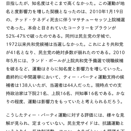
目指したが、知名度はそこまで高くなかった。この運動が地
名と度影響力を増した契機となったのは、2010年1月19日
の、テッド・ケネディ死去に伴うマサチューセッツ上院補選
であった。本命と目されていたコークリーをブラウンが
52%-47%で破ったのである。同州は民主党の牙城で、
1972以来共和党候補は当選しなかった。これにより共和党
が41名となり、民主党の絶対多数が崩れたのである。2010
年5月には、ランド・ポールが上院共和党予備選で現職候補
を破るなど、運動はさらに知名度と影響力を増していった。
最終的に中間選挙において、ティー・パーティ運動支持の候
補者は138人いたが、当選者は44人だった。現時点での支
持政治家は下院21名、上院16名、州知事16名である。かな
りの程度、運動は影響力をもっていたと考えられるだろう。
こうしたティー・パーティ運動に対する評価には、様々な見
解が見られ、定まっていない。民主党サイドは、抗議運動と