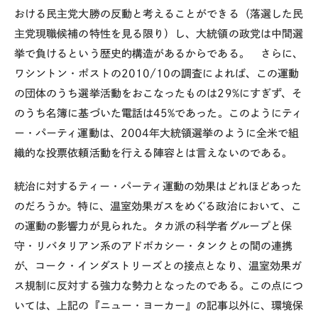
おける民主党大勝の反動と考えることができる（落選した民
主党現職候補の特性を見る限り）し、大統領の政党は中間選
挙で負けるという歴史的構造があるからである。 さらに、
ワシントン・ポストの2010/10の調査によれば、この運動
の団体のうち選挙活動をおこなったものは29%にすぎず、そ
のうち名簿に基づいた電話は45%であった。このようにティ
ー・パーティ運動は、2004年大統領選挙のように全米で組
織的な投票依頼活動を行える陣容とは言えないのである。
統治に対するティー・パーティ運動の効果はどれほどあった
のだろうか。特に、温室効果ガスをめぐる政治において、こ
の運動の影響力が見られた。タカ派の科学者グループと保
守・リバタリアン系のアドボカシー・タンクとの間の連携
が、コーク・インダストリーズとの接点となり、温室効果ガ
ス規制に反対する強力な勢力となったのである。この点につ
いては、上記の『ニュー・ヨーカー』の記事以外に、環境保