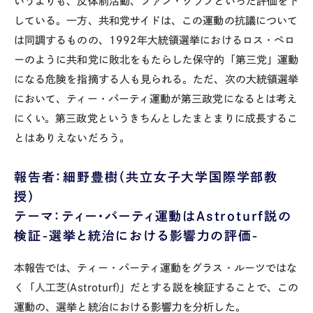
いうよりも、反体制活動、ファン・クラブといった評価を下
している。一方、共和党サイドは、この運動の抗議について
は同調するものの、1992年大統領選挙におけるロス・ペロ
ーのように共和党に敗北をもたらした保守的「第三党」運動
になる危険を指摘する人も見られる。ただ、次の大統領選挙
において、ティー・パーティ運動が第三政党になるとは考え
にくい。第三政党というきちんとしたまとまりに成長するこ
とはありえないだろう。
報告者：細野豊樹（共立女子大学国際学部教
授）
テーマ：ティー・パーティ運動はAstroturf説の
検証-選挙と統治における影響力の評価-
本報告では、ティー・パーティ運動をグラス・ルーツではな
く「人工芝(Astroturf)」だとする説を検証することで、この
運動の、選挙と統治における影響力を分析した。