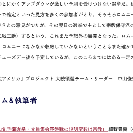
のとにかくアップダウンが激しい予測を受けつけない選挙だ。
ーで確定といった見方を多くの参加者がとり、そろそろロムニ
べきとの意見がでたが、その翌日の選挙で主として宗教保守派
三戦三勝）するという、これまた予想外の展開となった。ロム
、ロムニーになかなか収斂していかないということもまた確か
チューズデー後を予定しているが、このころまでにはある一定
代アメリカ」プロジェクト 大統領選チーム・リーダー 中山俊
ラム＆執筆者
和党予備選挙・党員集会序盤戦の説明変数は宗教」
細野豊樹（