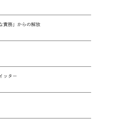
ツ
殊な責務」からの解放
ツイッター
）