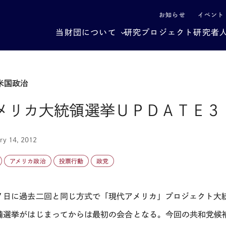
による社会構造転換
お知らせ
イベント
当財団について
研究プロジェクト
研究者
米国政治
メリカ大統領選挙ＵＰＤＡＴＥ３
ry 14, 2012
アメリカ政治
投票行動
政党
７日に過去二回と同じ方式で「現代アメリカ」プロジェクト大
備選挙がはじまってからは最初の会合となる。今回の共和党候