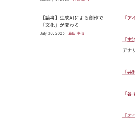
【論考】生成AIによる創作で
「ア
「文化」が変わる
July 30, 2026
藤田 卓仙
「主
アナ
「共
「各
「オ