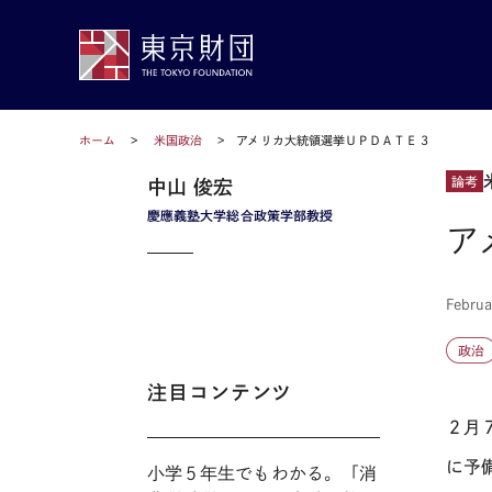
ホーム
米国政治
アメリカ大統領選挙ＵＰＤＡＴＥ３
論考
中山 俊宏
慶應義塾大学総合政策学部教授
ア
Februa
政治
注目コンテンツ
２月
に予
小学５年生でもわかる。「消