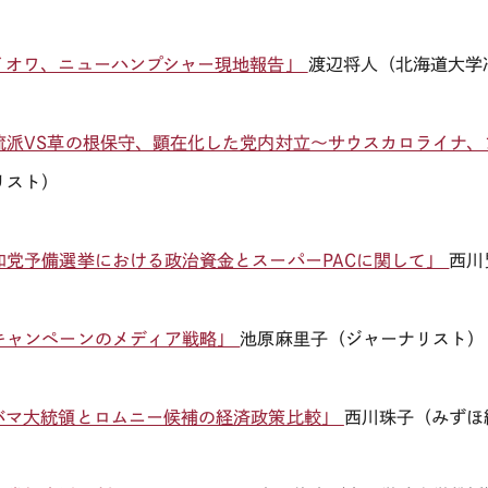
イオワ、ニューハンプシャー現地報告」
渡辺将人（北海道大学
流派VS草の根保守、顕在化した党内対立～サウスカロライナ
リスト）
和党予備選挙における政治資金とスーパーPACに関して」
西川
キャンペーンのメディア戦略」
池原麻里子（ジャーナリスト）
バマ大統領とロムニー候補の経済政策比較」
西川珠子（みずほ