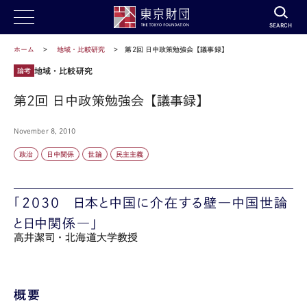
SEARCH
ホーム
地域・比較研究
第2回 日中政策勉強会【議事録】
地域・比較研究
論考
第2回 日中政策勉強会【議事録】
November 8, 2010
政治
日中関係
世論
民主主義
「2030 日本と中国に介在する壁―中国世論
と日中関係―」
高井潔司・北海道大学教授
概要