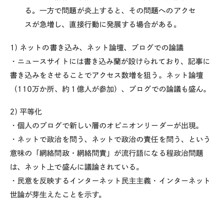
る。一方で問題が炎上すると、その問題へのアクセ
スが急増し、直接行動に発展
する場合がある。
1) ネットの書き込み、ネット論壇、ブログでの論議
・ニュースサイトには書き込み蘭が設けられており、記事に
書き込みをさせることでアクセス数増を狙う。ネット論壇
（110万か所、約１億人が参加）、ブログでの論議も盛ん。
2) 平等化
・個人のブログで新しい層のオピニオンリーダーが出現。
・ネットで政治を問う、ネットで政治の責任を問う、という
意味の「網絡問政・網絡問責」が流行語になる程政治問題
は、ネット上で盛んに議論されている。
・民意を反映するインターネット民主主義・インターネット
世論が芽生えたことを示す。