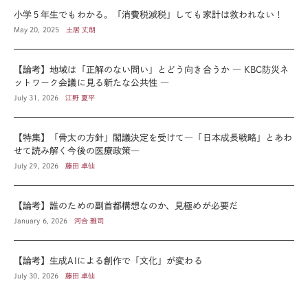
小学５年生でもわかる。「消費税減税」しても家計は救われない！
May 20, 2025
土居 丈朗
【論考】地域は「正解のない問い」とどう向き合うか ― KBC防災ネ
ットワーク会議に見る新たな公共性 ―
July 31, 2026
江野 夏平
【特集】「骨太の方針」閣議決定を受けて―「日本成長戦略」とあわ
せて読み解く今後の医療政策―
July 29, 2026
藤田 卓仙
【論考】誰のための副首都構想なのか、見極めが必要だ
January 6, 2026
河合 雅司
【論考】生成AIによる創作で「文化」が変わる
July 30, 2026
藤田 卓仙