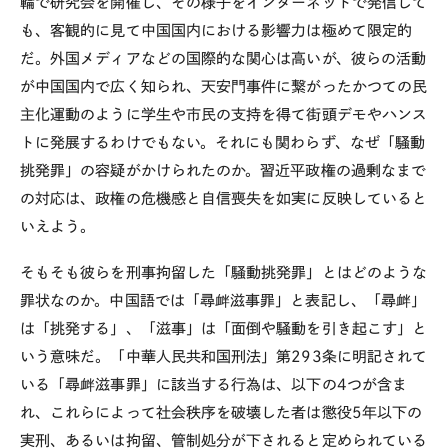
輪で研究会を開催し、その様子をインターネットで発信して
も、客観的に見て中国国内における影響力は極めて限定的
だ。外国メディアなどの国際的な関心は高いが、彼らの活動
が中国国内で広く知られ、天安門事件に繋がったかつての民
主化運動のように学生や市民の支持を得て街頭デモやハンス
トに発展するわけでもない。それにも関わらず、なぜ「騒動
挑発罪」の容疑がかけられたのか。習近平政権の過剰なまで
の対応は、政権の危機感と自信喪失を如実に反映していると
いえよう。
そもそも彼らを刑事拘留した「騒動挑発罪」とはどのような
罪状なのか。中国語では「尋衅滋事罪」と表記し、「尋衅」
は「挑発する」、「滋事」は「面倒や騒動を引き起こす」と
いう意味だ。「中華人民共和国刑法」第293条に明記されて
いる「尋衅滋事罪」に該当する行為は、以下の4つが含ま
れ、これらによって社会秩序を破壊した者は懲役5年以下の
実刑、あるいは拘留、管制処分が下されると定められている