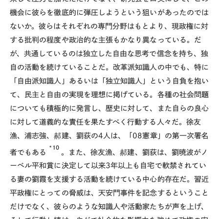
機会に彼らを徹底的に弾圧しようという狙いがあったのでは
ないか。彼らはそれぞれの専門分野はもとより、現政権に対
する批判の程度や政治的な主張もかなり異なっている。だ
が、共通しているのは独立した自由な思考で信念を持ち、独
自の活動を続けていることだ。改革派知識人の中でも、特に
「自由派知識人」あるいは「独立知識人」という自負を抱い
て、民主と自由の実現を理想に掲げている。各種の社会問題
についても積極的に発言し、歴史に対して、また自らの良心
に対して道義的な責任を果たすべく行動する人々だ。徐友
漁、浦志強、郝建、劉荻の4人は、「08憲章」の第一次署名
*10
者でもある
。また、徐友漁、郝建、劉荻は、劉暁波がノ
ーベル平和賞に決定して以来3年以上も自宅で軟禁されてい
る妻の劉霞を支援する活動を続けている中心的存在だ。習近
平政権にとっての脅威は、天安門事件を記念するということ
だけでなく、彼らのような知識人や活動家たちが声を上げ、