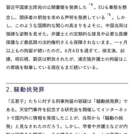
*4
習近平国家主席宛の公開書簡を発表した
。EUも事態を懸
*5
念し、関係者の釈放を求める声明を発表している
。しか
し、このような国際的な関心の高まりをよそに、中国当局は
強硬な姿勢を見せた。弁護士との定期的な接見や必要な医療
保護など最低限の法的権利さえも保障されないまま、一ヶ月
以上もの拘留が続いたのだ。6月4日を過ぎて、徐友漁、郝
建、胡石根、劉荻は釈放されたが、浦志強弁護士の拘留はこ
の原稿を執筆している現在もまだ続いている。
２．騒動挑発罪
「五君子」たちに対する刑事拘留の容疑は「騒動挑発罪」で
ある。天安門事件を記念する研究会を開催してインターネッ
トで国内外に情報を発信したことが、当局から「騒動の挑
発」と見なされたのだろう。しかし、学者や弁護士などが内