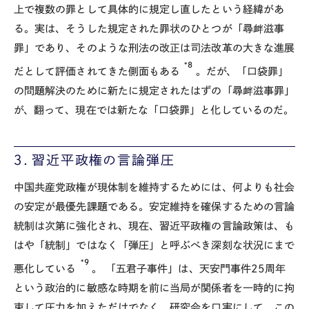
上で複数の罪として具体的に規定し直したという経緯があ
る。実は、そうした規定された罪状のひとつが「尋衅滋事
罪」であり、そのような刑法の改正は司法改革の大きな進展
*8
だとして評価されてきた側面もある
。だが、「口袋罪」
の問題解決のために新たに規定されたはずの「尋衅滋事罪」
が、翻って、現在では新たな「口袋罪」と化しているのだ。
３．習近平政権の言論弾圧
中国共産党政権が現体制を維持するためには、何よりも社会
の安定が最優先課題である。安定維持を確保するための言論
統制は次第に強化され、現在、習近平政権の言論政策は、も
はや「統制」ではなく「弾圧」と呼ぶべき深刻な状況にまで
*9
悪化している
。 「五君子事件」は、天安門事件25周年
という政治的に敏感な時期を前に当局が関係者を一時的に拘
束して圧力を加えただけでなく、研究会を口実にして、この