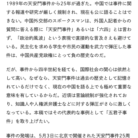
1989年の天安門事件から25年が過ぎた。中国では事件に関
する報道や研究が厳しく規制され、現在も公に語ることはで
きない。中国外交部のスポークスマンは、外国人記者からの
質問に答える際に「天安門事件」あるいは「六四」とは言わ
ず、「政治的風波」という表現で直接的な言及さえも避けて
いる。民主化を求める学生や市民の運動を武力で弾圧した事
件は、中国共産党政権にとって負の歴史なのだ。
だが、事件から四半世紀を経ても、国際社会の関心は依然と
して高い。なぜなら、天安門事件は過去の歴史として記憶さ
れているだけでなく、現在の中国を語る上でも極めて重要な
意味を有しているからだ。近頃は言論統制が強化されてお
り、知識人や人権派弁護士などに対する弾圧がさらに激しく
なっている。本稿ではその代表的な事例として「五君子事
件」を取り上げたい。
事件の発端は、5月3日に北京で開催された天安門事件25周