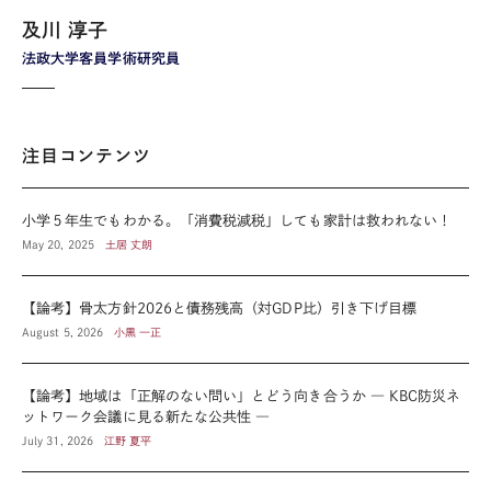
及川 淳子
法政大学客員学術研究員
注目コンテンツ
小学５年生でもわかる。「消費税減税」しても家計は救われない！
May 20, 2025
土居 丈朗
【論考】骨太方針2026と債務残高（対GDP比）引き下げ目標
August 5, 2026
小黒 一正
【論考】地域は「正解のない問い」とどう向き合うか ― KBC防災ネ
ットワーク会議に見る新たな公共性 ―
July 31, 2026
江野 夏平