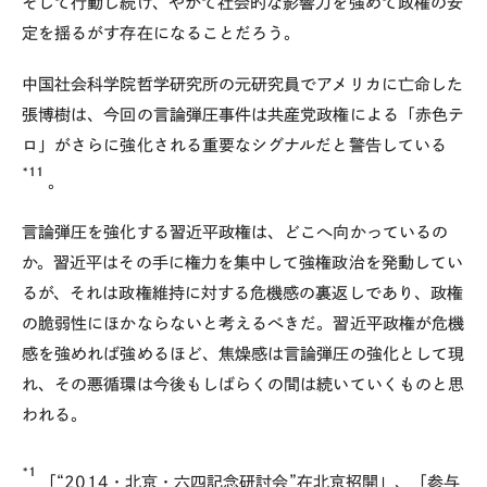
そして行動し続け、やがて社会的な影響力を強めて政権の安
定を揺るがす存在になることだろう。
中国社会科学院哲学研究所の元研究員でアメリカに亡命した
張博樹は、今回の言論弾圧事件は共産党政権による「赤色テ
ロ」がさらに強化される重要なシグナルだと警告している
*11
。
言論弾圧を強化する習近平政権は、どこへ向かっているの
か。習近平はその手に権力を集中して強権政治を発動してい
るが、それは政権維持に対する危機感の裏返しであり、政権
の脆弱性にほかならないと考えるべきだ。習近平政権が危機
感を強めれば強めるほど、焦燥感は言論弾圧の強化として現
れ、その悪循環は今後もしばらくの間は続いていくものと思
われる。
*1
「“2014・北京・六四記念研討会”在北京招開」、「参与