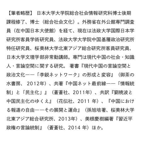
【筆者略歴】 日本大学大学院総合社会情報研究科博士後期
課程修了、博士（総合社会文化）。外務省在外公館専門調査
員（在中国日本大使館）を経て、現在は法政大学国際日本学
研究所客員学術研究員、法政大学大学院中国基層政治研究所
特任研究員、桜美林大学北東アジア総合研究所客員研究員、
日本大学文理学部非常勤講師。専門は現代中国の社会・知識
人・言論空間に関する研究。 著書『現代中国の言論空間と
政治文化――「李鋭ネットワーク」の形成と変容』（御茶の
水書房、 2012年）、共著『中国ネット最前線――「情報統
制」と「民主化」』（蒼蒼社、2011年）、共訳『劉暁波と
中国民主化のゆくえ』（花伝社、2011 年）、『中国におけ
る報道の自由――その展開と運命』（孫旭培著、桜美林大学
北東アジア総合研究所、2013年）、美根慶樹編著『習近平
政権の言論統制』（蒼蒼社、2014 年）ほか。