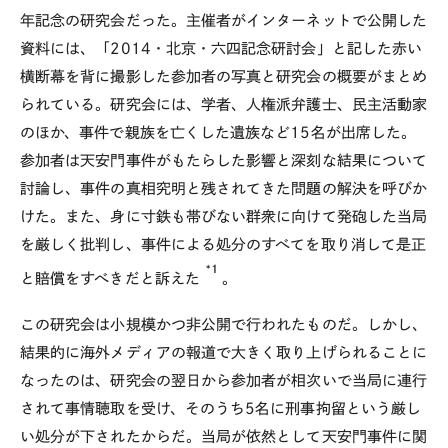
年記念の研究会だった。主催者がインターネットで公開した
資料には、「2014・北京・六四記念研討会」と記した赤い
横断幕を背に撮影した参加者の写真と研究会の概要がまとめ
られている。研究会には、学者、人権派弁護士、民主活動家
のほか、事件で親族を亡くした遺族など15名が出席した。
参加者は天安門事件がもたらした影響と深刻な結果について
討論し、事件の真相究明と残されてきた問題の解決を呼びか
けた。また、身に寸鉄も帯びない群衆に向けて発砲した当局
を厳しく批判し、事件による処分のすべてを取り消して是正
*1
と賠償をすべきだと訴えた
。
この研究会は小規模かつ非公開で行われたものだ。しかし、
結果的に海外メディアの報道で大きく取り上げられることに
なったのは、研究会の翌日から参加者が相次いで当局に連行
されて事情聴取を受け、そのうち5名に刑事拘留という厳し
い処分が下されたからだ。当局が依然として天安門事件に関