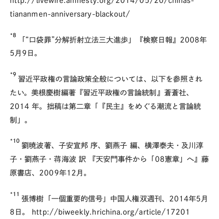
http://livewire.amnesty.org/2014/05/20/chinas-
tiananmen-anniversary-blackout/
*8
「“口袋罪”分解折射立法三大進歩」『検察日報』2008年
5月9日。
*9
習近平政権の言論政策全般については、以下を参照され
たい。美根慶樹編著『習近平政権の言論統制』蒼蒼社、
2014 年。拙稿は第二章「『民主』をめぐる潮流と言論統
制」。
*10
劉暁波著、子安宣邦 序、劉燕子 編、横澤泰夫・及川淳
子・劉燕子・蒋海波 訳 『天安門事件から「08憲章」へ』藤
原書店、2009年12月。
*11
張博樹「一個重要的信号」中国人権双週刊、2014年5月
8日。 http://biweekly.hrichina.org/article/17201