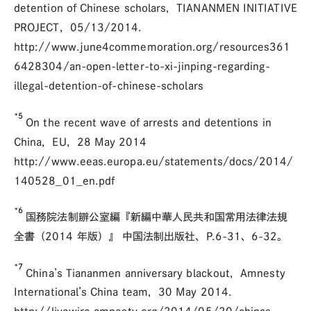
detention of Chinese scholars，TIANANMEN INITIATIVE
PROJECT，05/13/2014．
http://www.june4commemoration.org/resources361
6428304/an-open-letter-to-xi-jinping-regarding-
illegal-detention-of-chinese-scholars
*5
On the recent wave of arrests and detentions in
China，EU，28 May 2014
http://www.eeas.europa.eu/statements/docs/2014/
140528_01_en.pdf
*6
国務院法制辧公室編『新編中華人民共和国常用法律法規
全書（2014 年版）』 中国法制出版社、P.6-31、6-32。
*7
China’s Tiananmen anniversary blackout，Amnesty
International’s China team，30 May 2014．