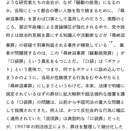
ような研究者たちの会合が、なぜ「騒動の挑発」になるの
か。当局にとって都合の悪い人物を取り締まるために、「尋
衅滋事罪」を言わば口実として濫用したのだろう。実際のと
ころ、習近平政権による言論弾圧が強化される中で、党や政
府とは政治的見解を異にする知識人や活動家などが「尋衅滋
*7
事罪」の容疑で刑事拘留される事件が頻発している
。 筆
者が問題視するのは、この「尋衅滋事罪（騒動挑発罪）」が
「口袋罪」という異名をもつことだ。「口袋」は「ポケッ
ト」という意味で、つまり、何でもポケットに詰め込んでし
まうかのように、当局が危険視する行為をむやみやたらと
「尋衅滋事罪」にしまうというわけだ。本来、法律で明確に
規定されているはずの罪状に拡大解釈や超法規的な措置を講
じる「口袋罪」の問題は、以前から中国司法の重大な問題と
して指摘されてきた。例えば、かつて反社会的な行為に幅広
く適用されていた「流氓罪」は典型的な「口袋罪」だった
が、1997年の刑法改正により、罪状を整理して細分化した