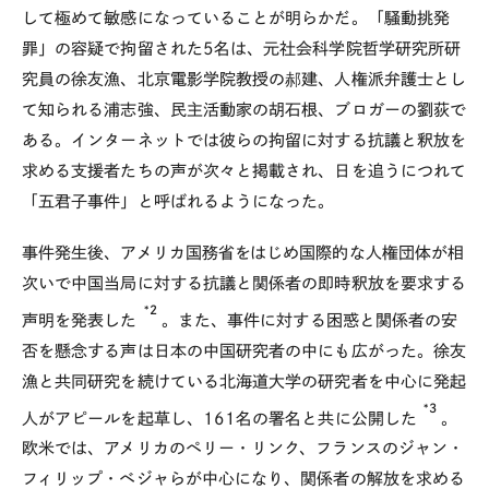
して極めて敏感になっていることが明らかだ。「騒動挑発
罪」の容疑で拘留された5名は、元社会科学院哲学研究所研
究員の徐友漁、北京電影学院教授の郝建、人権派弁護士とし
て知られる浦志強、民主活動家の胡石根、ブロガーの劉荻で
ある。インターネットでは彼らの拘留に対する抗議と釈放を
求める支援者たちの声が次々と掲載され、日を追うにつれて
「五君子事件」と呼ばれるようになった。
事件発生後、アメリカ国務省をはじめ国際的な人権団体が相
次いで中国当局に対する抗議と関係者の即時釈放を要求する
*2
声明を発表した
。また、事件に対する困惑と関係者の安
否を懸念する声は日本の中国研究者の中にも広がった。徐友
漁と共同研究を続けている北海道大学の研究者を中心に発起
*3
人がアピールを起草し、161名の署名と共に公開した
。
欧米では、アメリカのペリー・リンク、フランスのジャン・
フィリップ・ベジャらが中心になり、関係者の解放を求める