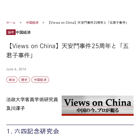
ホーム
中国経済
【Views on China】天安門事件25周年と「五君子事件」
中国経済
論考
【Views on China】天安門事件25周年と「五
君子事件」
June 6, 2014
政治
歴史
中国経済
法政大学客員学術研究員
及川淳子
１．六四記念研究会