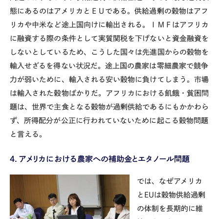
態にあるのはアメリカとＥＵである。供給過剰の穀物はアフ
リカや中米など途上国向けに輸出される。ＩＭＦはアフリカ
に融資する際の条件として実質関税を下げないと資金融資を
しないとしているため、こうした国々は先進国からの穀物を
輸入せざるを得ない状況だ。途上国の農家は零細農家で競争
力が弱いために、輸入される安い穀物に負けてしまう。市場
は輸入された穀物ばかりだ。アフリカにおける飢餓・貧困問
題は、世界で主食となる穀物が過剰供給であるにもかかわら
ず、所得配分が公正に行われていないために起こる穀物問題
と言える。
４．アメリカにおける農家への補助金とエタノール問題
では、なぜアメリカ
とEUは穀物供給過剰
の体制を長期的に維