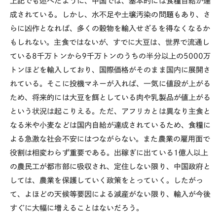
上記でも述べたように、中国では、基本的には食糧自給が達
成されている。しかし、水不足や土壌汚染の問題もあり、さ
らに凶作となれば、多くの穀物を輸入せざるを得なくなるか
もしれない。主食ではないが、すでに大豆は、世界で流通し
ている8千万トンから9千万トンのうちの半分以上の5000万
トンほどを輸入しており、国際価格がそのまま国内に展開さ
れている。そこに投機マネーが入れば、一気に値段が上がる
ため、将来的には大豆を餌としている肉や乳製品が値上がる
という状況は起こりえる。ただ、アフリカとは異なり主食と
なる米や小麦などは国内自給が達成されているため、食糧に
よる急激な社会不安にはつながらない。また農業の雇用面で
役割は相変わらず重要である。出稼ぎに出ている1億人以上
の農民工が都市部に吸収され、定住しない限り、中国政府と
しては、農業を保護していく政策をとっていく。したがっ
て、よほどの天候等要因による減産がない限り、輸入が今後
すぐに大幅に増えることはないだろう。