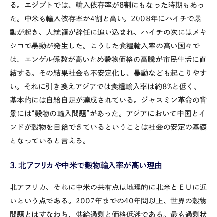
る。エジプトでは、輸入依存率が8割にもなった時期もあっ
た。中米も輸入依存率が4割と高い。2008年にハイチで暴
動が起き、大統領が辞任に追い込まれ、ハイチの次にはメキ
シコで暴動が発生した。こうした食糧輸入率の高い国々で
は、エンゲル係数が高いため穀物価格の高騰が市民生活に直
結する。その結果社会も不安定化し、暴動なども起こりやす
い。それに引き換えアジアでは食糧輸入率は約8%と低く、
基本的には自給自足が達成されている。ジャスミン革命の背
景には“穀物の輸入問題”があった。アジアにおいて中国とイ
ンドが穀物を自給できているということは社会の安定の基礎
となっていると言える。
３．北アフリカや中米で穀物輸入率が高い理由
北アフリカ、それに中米の共有点は地理的に北米とＥＵに近
いという点である。2007年までの40年間以上、世界の穀物
問題とはすなわち、供給過剰と価格低迷である。最も過剰状