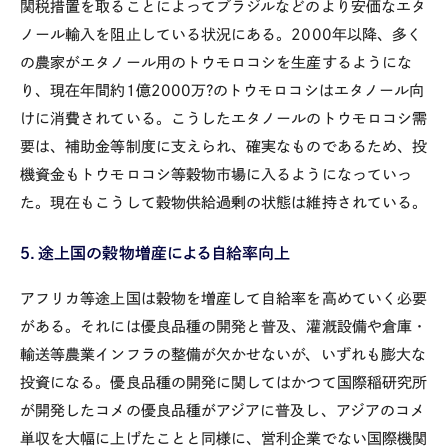
関税措置を取ることによってブラジルなどのより安価なエタ
ノール輸入を阻止している状況にある。2000年以降、多く
の農家がエタノール用のトウモロコシを生産するようにな
り、現在年間約1億2000万?のトウモロコシはエタノール向
けに消費されている。こうしたエタノールのトウモロコシ需
要は、補助金等制度に支えられ、確実なものであるため、投
機資金もトウモロコシ等穀物市場に入るようになっていっ
た。現在もこうして穀物供給過剰の状態は維持されている。
５．途上国の穀物増産による自給率向上
アフリカ等途上国は穀物を増産して自給率を高めていく必要
がある。それには優良品種の開発と普及、灌漑設備や倉庫・
輸送等農業インフラの整備が欠かせないが、いずれも膨大な
投資になる。優良品種の開発に関してはかつて国際稲研究所
が開発したコメの優良品種がアジアに普及し、アジアのコメ
単収を大幅に上げたことと同様に、営利企業でない国際機関