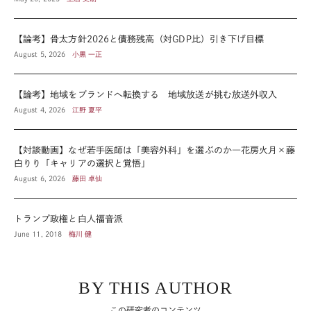
【論考】骨太方針2026と債務残高（対GDP比）引き下げ目標
August 5, 2026
小黒 一正
【論考】地域をブランドへ転換する 地域放送が挑む放送外収入
August 4, 2026
江野 夏平
【対談動画】なぜ若手医師は「美容外科」を選ぶのか―花房火月×藤
白りり「キャリアの選択と覚悟」
August 6, 2026
藤田 卓仙
トランプ政権と白人福音派
June 11, 2018
梅川 健
BY THIS AUTHOR
この研究者のコンテンツ