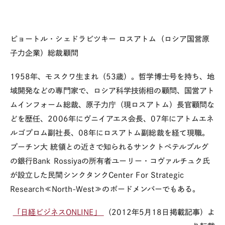
ピョートル・シェドラビツキー
ロスアトム（ロシア国営原
子力企業）総裁顧問
1958年、モスクワ生まれ（53歳）。哲学博士号を持ち、地
域開発などの専門家で、ロシア科学技術相の顧問、国営アト
ムインフォーム総裁、原子力庁（現ロスアトム）長官顧問な
どを歴任、2006年にヴニイアエス会長、07年にアトムエネ
ルゴプロム副社長、08年にロスアトム副総裁を経て現職。
プーチン大 統領との近さで知られるサンクトペテルブルグ
の銀行Bank Rossiyaの所有者ユーリー・コヴァルチュク氏
が設立した民間シンクタンクCenter For Strategic
Research≪North-West≫のボードメンバーでもある。
「日経ビジネスONLINE」
（2012年5月18日掲載記事）よ