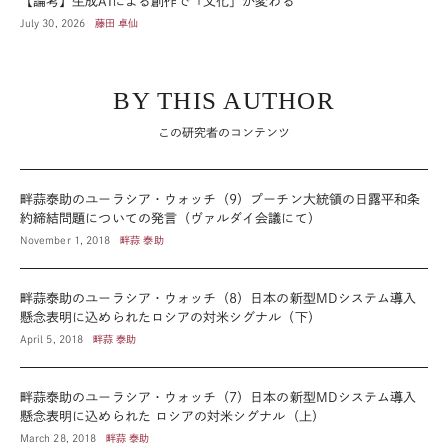
【論考】生成AIによる創作で「文化」が変わる
July 30, 2026
藤田 卓仙
BY THIS AUTHOR
この研究者のコンテンツ
畔蒜泰助のユーラシア・ウォッチ（9）プーチン大統領の日露平和条
約締結問題についての発言（ヴァルダイ会議にて）
November 1, 2018
畔蒜 泰助
畔蒜泰助のユーラシア・ウォッチ（8）日本の新型MDシステム導入
懸念表明に込められたロシアの対米シグナル（下）
April 5, 2018
畔蒜 泰助
畔蒜泰助のユーラシア・ウォッチ（7）日本の新型MDシステム導入
懸念表明に込められた ロシアの対米シグナル（上）
March 28, 2018
畔蒜 泰助