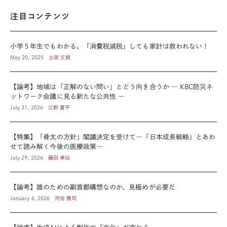
注目コンテンツ
小学５年生でもわかる。「消費税減税」しても家計は救われない！
May 20, 2025
土居 丈朗
【論考】地域は「正解のない問い」とどう向き合うか ― KBC防災ネ
ットワーク会議に見る新たな公共性 ―
July 31, 2026
江野 夏平
【特集】「骨太の方針」閣議決定を受けて―「日本成長戦略」とあわ
せて読み解く今後の医療政策―
July 29, 2026
藤田 卓仙
【論考】誰のための副首都構想なのか、見極めが必要だ
January 6, 2026
河合 雅司