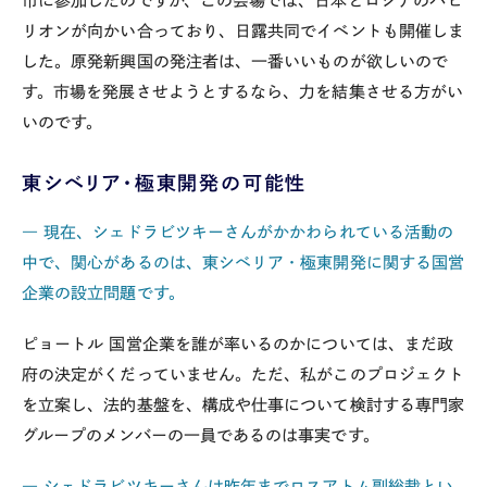
市に参加したのですが、この会場では、日本とロシアのパビ
リオンが向かい合っており、日露共同でイベントも開催しま
した。原発新興国の発注者は、一番いいものが欲しいので
す。市場を発展させようとするなら、力を結集させる方がい
いのです。
東シベリア・極東開発の可能性
― 現在、シェドラビツキーさんがかかわられている活動の
中で、関心があるのは、東シベリア・極東開発に関する国営
企業の設立問題です。
ピョートル
国営企業を誰が率いるのかについては、まだ政
府の決定がくだっていません。ただ、私がこのプロジェクト
を立案し、法的基盤を、構成や仕事について検討する専門家
グループのメンバーの一員であるのは事実です。
― シェドラビツキーさんは昨年までロスアトム副総裁とい