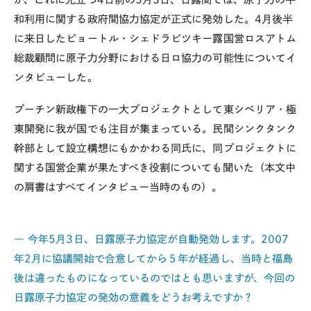
和利用に関する政府間協力協定が正式に発効した。4月後半
に来日したピョートル・シェドラビツキー露国営ロスアトム
総裁顧問に原子力分野における日ロ協力の可能性についてイ
ンタビューした。
プーチン新政権下の一大プロジェクトとして東シベリア・極
東開発に我が国でも注目が集まっている。民間シンクタンク
幹部として設立構想にもかかわる同氏に、同プロジェクトに
関する国営企業が果たすべき役割についても聞いた（本文中
の肩書はすべてインタビュー当時のもの）。
― 今年5月3日、日露原子力協定が自動発効します。2007
年2月に協議開始で合意してから５年が経過し、当時と福島
後は違ったものになっているのではとも思いますが、今回の
日露原子力協定の発効の意義をどうお考えですか？