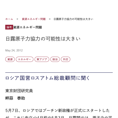
ホーム
資源エネルギー問題
日露原子力協力の可能性は大きい
資源エネルギー問題
論考
日露原子力協力の可能性は大きい
May 24, 2012
資源
エネルギー
東アジア
政治
外交
ロシア国営ロスアトム総裁顧問に聞く
東京財団研究員
畔蒜 泰助
5月7日、ロシアではプーチン新政権が正式にスタートした
が、これに先立つ4日前の5月3日、日露間では、原子力の平