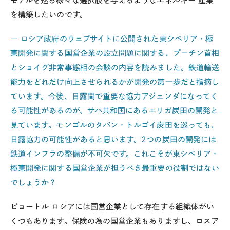
モデルを巡る様々な選択肢を与えるようなエネルギー 産業
を構築したいのです。
― ロシア政府のウェブサイトに公開された東シベリア・極
東開発に関する国営企業の設立問題に関する、プーチン首相
とショイグ非常事態相の会談の内容を読みました。鉄道輸送
能力をどれだけ向上させられるかが開発の第一歩だと指摘し
ています。今後、日露間で重要な協力アジェンダになってく
る可能性があるのが、サハ共和国にあるエリガ炭田の開発と
見ています。モンゴルのタバン・トルゴイ炭田を巡っても、
日露協力の可能性があると思います。2つの炭田の開発には
鉄道インフラの整備が不可欠です。これこそが東シベリア・
極東開発に関する国営企業が担うべき最重要の役割ではない
でしょうか？
ピョートル
ロシアには国営企業として存在する組織体がい
くつもあります。保険の為の国営企業もありますし、ロスア