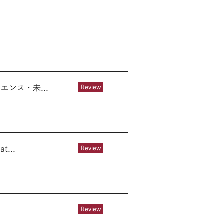
ンス・未...
Review
...
Review
Review