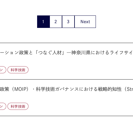
1
2
3
Next
ーション政策と「つなぐ人材」―神奈川県におけるライフサイエ
ン
科学技術
（MOIP）・科学技術ガバナンスにおける戦略的知性（Strat
ン
科学技術