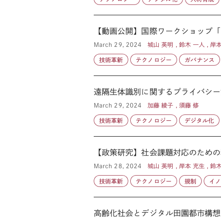
【動画公開】国際ワークショップ「
March 29, 2024
城山 英明 , 鈴木 一人 , 岸
技術革新
テクノロジー
ガバナンス
遠隔生体識別に関するプライバシー
March 29, 2024
加藤 綾子 , 須藤 修
技術革新
テクノロジー
デジタル化
【政策研究】社会課題対応のための
March 28, 2024
城山 英明 , 岸本 充生 , 鈴
技術革新
テクノロジー
規制
イ
高齢化社会とデジタル田園都市構想