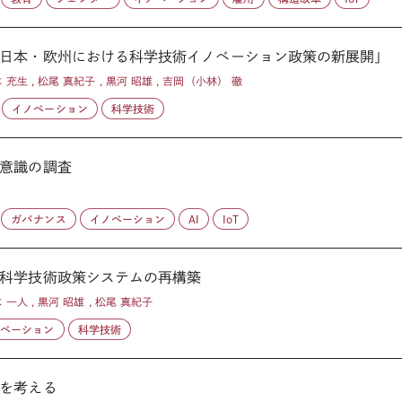
日本・欧州における科学技術イノベーション政策の新展開」
本 充生 , 松尾 真紀子 , 黒河 昭雄 , 吉岡（小林） 徹
イノベーション
科学技術
意識の調査
ガバナンス
イノベーション
AI
IoT
科学技術政策システムの再構築
木 一人 , 黒河 昭雄 , 松尾 真紀子
ノベーション
科学技術
を考える