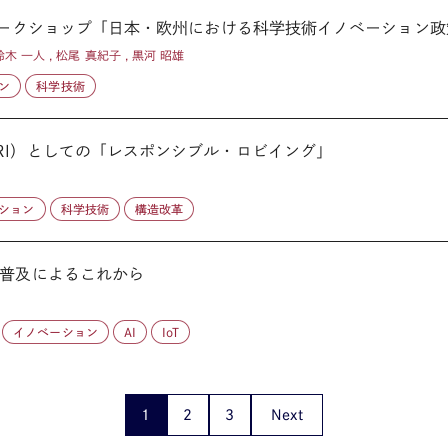
ワークショップ「日本・欧州における科学技術イノベーション政策
鈴木 一人 , 松尾 真紀子 , 黒河 昭雄
ン
科学技術
RI）としての「レスポンシブル・ロビイング」
ション
科学技術
構造改革
の普及によるこれから
イノベーション
AI
IoT
1
2
3
Next