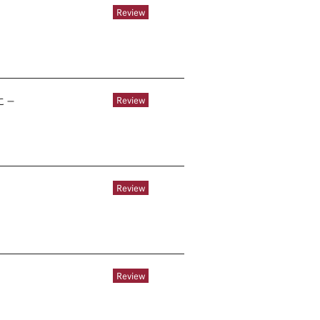
Review
に－
Review
Review
Review