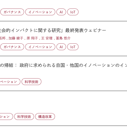
ガバナンス
イノベーション
AI
IoT
社会的インパクトに関する研究」最終発表ウェビナー
拓邦 , 加藤 綾子 , 原 翔子 , 王 安理 , 冨島 悠介
ガバナンス
イノベーション
AI
IoT
の帰結： 政府に求められる自国・他国のイノベーションのインテ
ノベーション
科学技術
ション
科学技術
構造改革