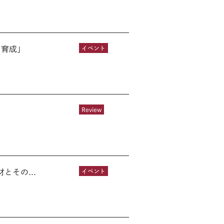
力育成」
イベント
Review
その...
イベント