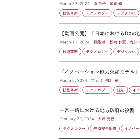
March 27, 2024
原 翔子 , 須藤 修
技術革新
テクノロジー
デジタル化
【動画公開】「日本におけるDXの
March 13, 2024
須藤 修 , 松崎 和賢 , 満永 
技術革新
テクノロジー
デジタル化
「イノベーション能力欠如モデル」
March 5, 2024
吉岡（小林） 徹
技術革新
テクノロジー
規制
イ
一帯一路における地方政府の役割
February 29, 2024
大野 元己
テクノロジー
経済安全保障
イノベー