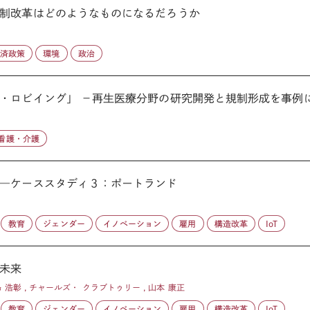
制改革はどのようなものになるだろうか
経済政策
環境
政治
・ロビイング」 －再生医療分野の研究開発と規制形成を事例
看護・介護
―ケーススタディ３：ポートランド
教育
ジェンダー
イノベーション
雇用
構造改革
IoT
未来
桑島 浩彰 , チャールズ・ クラブトゥリー , 山本 康正
教育
ジェンダー
イノベーション
雇用
構造改革
IoT