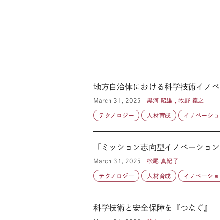
地方自治体における科学技術イノベ
March 31, 2025
黒河 昭雄 , 牧野 義之
テクノロジー
人材育成
イノベーショ
「ミッション志向型イノベーション政策
March 31, 2025
松尾 真紀子
テクノロジー
人材育成
イノベーショ
科学技術と安全保障を『つなぐ』