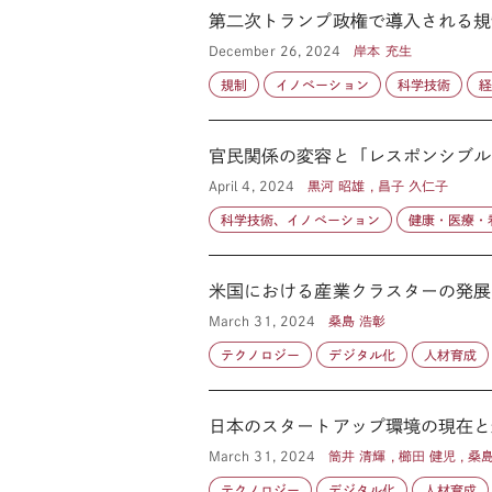
第二次トランプ政権で導入される規
December 26, 2024
岸本 充生
規制
イノベーション
科学技術
官民関係の変容と「レスポンシブル
April 4, 2024
黒河 昭雄 , 昌子 久仁子
科学技術、イノベーション
健康・医療・
米国における産業クラスターの発展
March 31, 2024
桑島 浩彰
テクノロジー
デジタル化
人材育成
日本のスタートアップ環境の現在と
March 31, 2024
筒井 清輝 , 櫛田 健児 , 
テクノロジー
デジタル化
人材育成