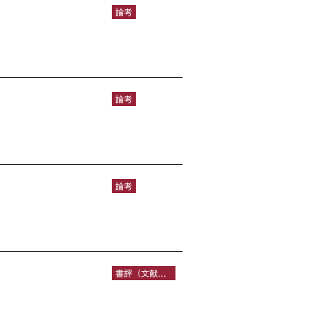
論考
論考
論考
書評（文献レビュー）