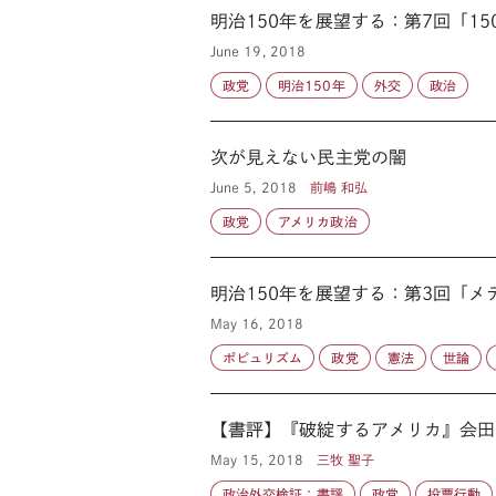
明治150年を展望する：第7回「1
June 19, 2018
政党
明治150年
外交
政治
次が見えない民主党の闇
June 5, 2018
前嶋 和弘
政党
アメリカ政治
明治150年を展望する：第3回「
May 16, 2018
ポピュリズム
政党
憲法
世論
【書評】『破綻するアメリカ』会田
May 15, 2018
三牧 聖子
政治外交検証：書評
政党
投票行動