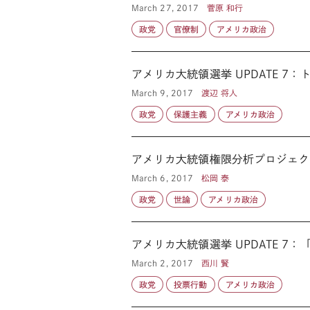
March 27, 2017
菅原 和行
政党
官僚制
アメリカ政治
アメリカ大統領選挙 UPDATE 
March 9, 2017
渡辺 将人
政党
保護主義
アメリカ政治
アメリカ大統領権限分析プロジェク
March 6, 2017
松岡 泰
政党
世論
アメリカ政治
アメリカ大統領選挙 UPDATE 
March 2, 2017
西川 賢
政党
投票行動
アメリカ政治