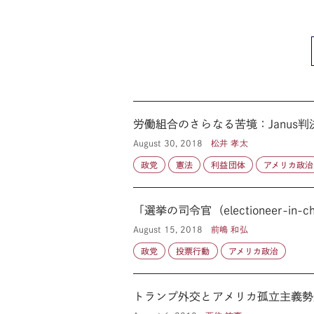
労働組合のさらなる苦境：Janus
August 30, 2018
松井 孝太
政党
憲法
利益団体
アメリカ政治
「選挙の司令官（electioneer-i
August 15, 2018
前嶋 和弘
政党
投票行動
アメリカ政治
トランプ外交とアメリカ孤立主義勢