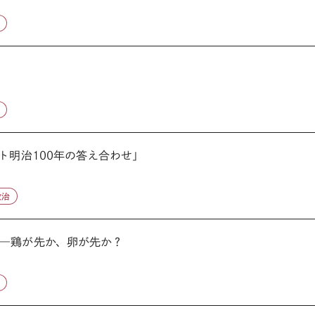
ト明治100年の答え合わせ」
政治
―鶏が先か、卵が先か？