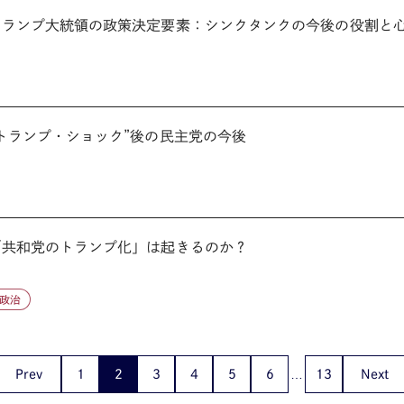
：トランプ大統領の政策決定要素：シンクタンクの今後の役割と心の
：“トランプ・ショック”後の民主党の今後
6：「共和党のトランプ化」は起きるのか？
政治
Prev
1
2
3
4
5
6
13
Next