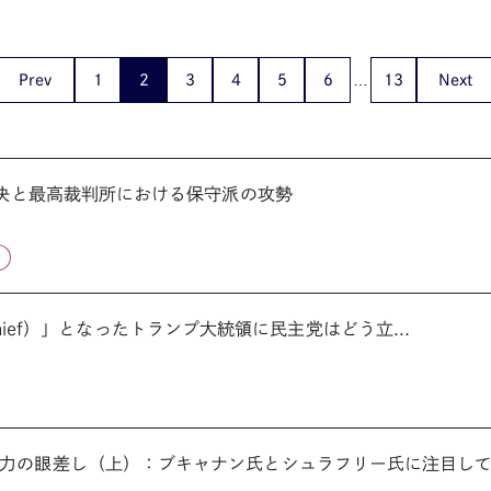
Prev
1
2
3
4
5
6
13
Next
判決と最高裁判所における保守派の攻勢
n-chief）」となったトランプ大統領に民主党はどう立...
力の眼差し（上）：ブキャナン氏とシュラフリー氏に注目し