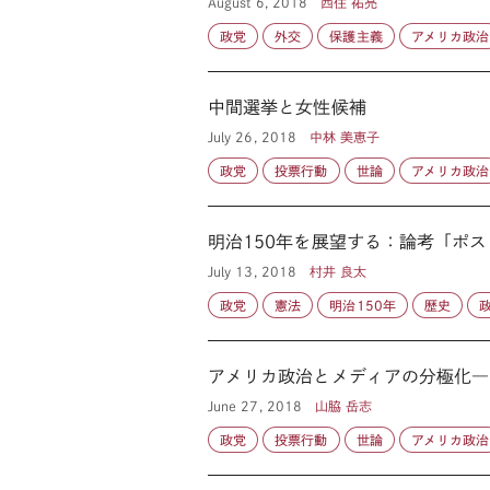
August 6, 2018
西住 祐亮
政党
外交
保護主義
アメリカ政治
中間選挙と女性候補
July 26, 2018
中林 美恵子
政党
投票行動
世論
アメリカ政治
明治150年を展望する：論考「ポス
July 13, 2018
村井 良太
政党
憲法
明治150年
歴史
アメリカ政治とメディアの分極化―
June 27, 2018
山脇 岳志
政党
投票行動
世論
アメリカ政治