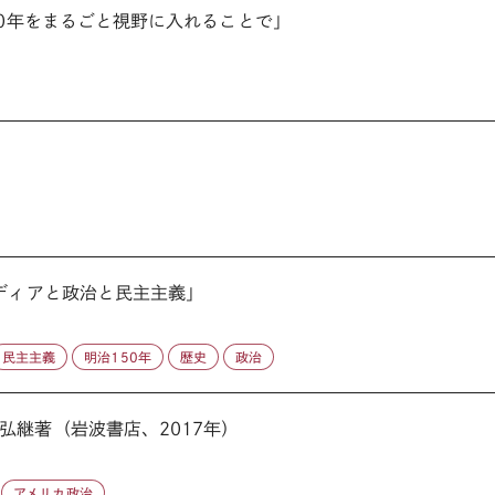
50年をまるごと視野に入れることで」
メディアと政治と民主主義」
民主主義
明治150年
歴史
政治
弘継著（岩波書店、2017年）
アメリカ政治