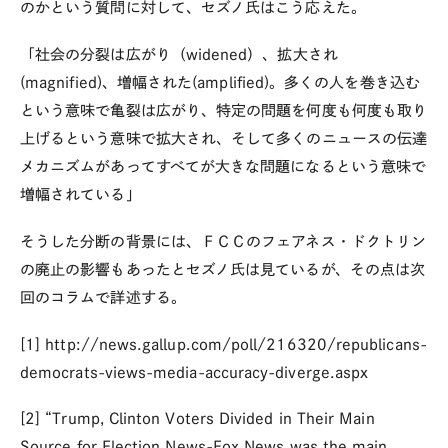
のかという質問に対して、セズノ氏はこう応えた。
「社会の分裂は広がり（widened）、拡大され
(magnified)、増幅された(amplified)。多くの人を巻き込む
という意味で亀裂は広がり、特定の問題を何度も何度も取り
上げるという意味で拡大され、そして多くのニュースの伝達
メカニズムがあってすべてが大きな問題になるという意味で
増幅されている」
そうした分断の背景には、ＦＣＣのフェアネス・ドクトリン
の廃止の影響もあったとセズノ氏は見ているが、その点は次
回のコラムで詳述する。
[1] http://news.gallup.com/poll/216320/republicans-
democrats-views-media-accuracy-diverge.aspx
[2] “Trump, Clinton Voters Divided in Their Main
Source for Election News-Fox News was the main