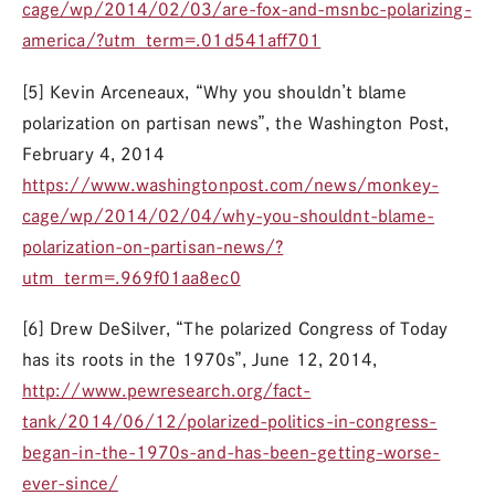
cage/wp/2014/02/03/are-fox-and-msnbc-polarizing-
america/?utm_term=.01d541aff701
[5] Kevin Arceneaux, “Why you shouldn’t blame
polarization on partisan news”, the Washington Post,
February 4, 2014
https://www.washingtonpost.com/news/monkey-
cage/wp/2014/02/04/why-you-shouldnt-blame-
polarization-on-partisan-news/?
utm_term=.969f01aa8ec0
[6] Drew DeSilver, “The polarized Congress of Today
has its roots in the 1970s”, June 12, 2014,
http://www.pewresearch.org/fact-
tank/2014/06/12/polarized-politics-in-congress-
began-in-the-1970s-and-has-been-getting-worse-
ever-since/