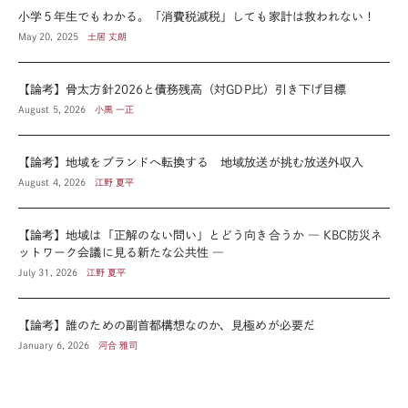
小学５年生でもわかる。「消費税減税」しても家計は救われない！
May 20, 2025
土居 丈朗
【論考】骨太方針2026と債務残高（対GDP比）引き下げ目標
August 5, 2026
小黒 一正
【論考】地域をブランドへ転換する 地域放送が挑む放送外収入
August 4, 2026
江野 夏平
【論考】地域は「正解のない問い」とどう向き合うか ― KBC防災ネ
ットワーク会議に見る新たな公共性 ―
July 31, 2026
江野 夏平
【論考】誰のための副首都構想なのか、見極めが必要だ
January 6, 2026
河合 雅司