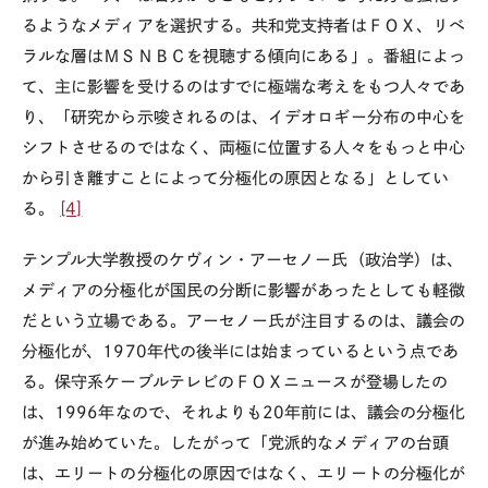
るようなメディアを選択する。共和党支持者はＦＯＸ、リベ
ラルな層はＭＳＮＢＣを視聴する傾向にある」。番組によっ
て、主に影響を受けるのはすでに極端な考えをもつ人々であ
り、「研究から示唆されるのは、イデオロギー分布の中心を
シフトさせるのではなく、両極に位置する人々をもっと中心
から引き離すことによって分極化の原因となる」としてい
る。
[4]
テンプル大学教授のケヴィン・アーセノー氏（政治学）は、
メディアの分極化が国民の分断に影響があったとしても軽微
だという立場である。アーセノー氏が注目するのは、議会の
分極化が、1970年代の後半には始まっているという点であ
る。保守系ケーブルテレビのＦＯＸニュースが登場したの
は、1996年なので、それよりも20年前には、議会の分極化
が進み始めていた。したがって「党派的なメディアの台頭
は、エリートの分極化の原因ではなく、エリートの分極化が