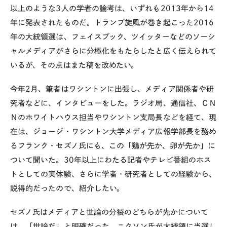
以上のような3人の学者の論考は、いずれも2013年から14
年に発表されたものだ。トランプ旋風が巻き起こった2016
年の大統領選は、フェイスブック、ツイッターなどのソーシ
ャルメディアがさらに分極化をもたらしたと広く伝えられて
いるが、その点はまた稿を改めたい。
今年2月、筆者はワシントンに出張し、メディア関係者や研
究者などに、インタビューをした。ラジオ局、通信社、ＣＮ
Ｎのホワイトハウス担当やワシントン支局長などを経て、現
在は、ジョージ・ワシントン大学メディア広報学部長を務め
るフランク・セズノ氏にも、この「鶏が先か、卵が先か」に
ついて聞いた。30年以上にわたる記者やテレビ番組のホス
トとしての実体験、さらに学者・研究者としての経験から、
説得的だったので、紹介したい。
セズノ氏はメディアと世論の分裂のどちらが先かについて
は、「世論だ」と明確だった。ニクソン氏が大統領に当選し