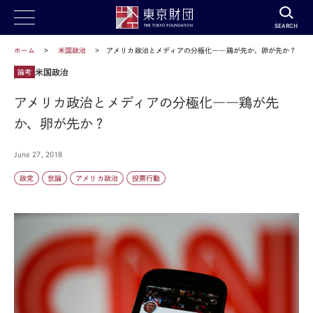
SEARCH
ホーム
米国政治
アメリカ政治とメディアの分極化――鶏が先か、卵が先か？
米国政治
論考
アメリカ政治とメディアの分極化――鶏が先
か、卵が先か？
June 27, 2018
政党
世論
アメリカ政治
投票行動