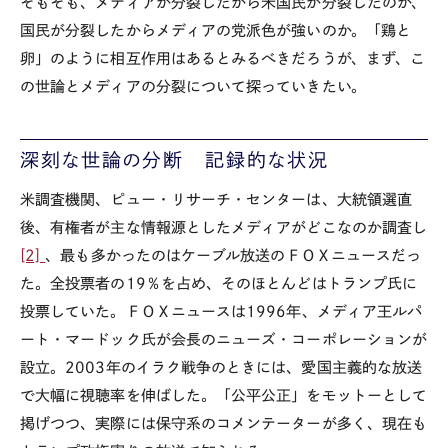
そもそも、メディアが分裂したから米国民が分裂したのか、
国民が分裂したからメディアの党派色が強いのか。「鶏と
卵」のように相互作用はあるとみるべきだろうが、まず、こ
の世論とメディアの分裂について探っていきたい。
深刻な世論の分断 記録的な状況
米調査機関、ピュー・リサーチ・センターは、大統領選直
後、有権者が主な情報源としたメディアがどこなのか調査し
[2]
、最も多かったのはケーブル放送のＦＯＸニュースだっ
た。全投票者の19％を占め、そのほとんどはトランプ氏に
投票していた。ＦＯＸニュースは1996年、メディア王ルパ
ート・マードック氏が会長のニューズ・コーポレーションが
設立。2003年のイラク戦争のときには、愛国主義的な放送
で大幅に視聴率を伸ばした。「公平公正」をモットーとして
掲げつつ、実際には保守系のコメンテーターが多く、現在も