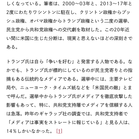
しくなっている。筆者は、2000～03年と、2013～17年と
2度にわたりワシントンに駐在し、クリントン政権からブッ
シュ政権、オバマ政権からトランプ政権という二度の選挙、
民主党から共和党政権への交代劇を取材した。この20年近
い間に米国に生じた分断は、現実と思えないほどの深刻さで
ある。
トランプ氏は自ら「争いを好む」と発言する人物である。な
かでも、トランプ氏が標的にしているのが民主党寄りとの指
摘もある伝統的なメディアである。選挙中には、主要テレビ
局や、ニューヨーク・タイムズ紙などを「米国民の敵」とま
で呼んだ。選挙中からトランプ氏がメディアを徹底攻撃した
影響もあって、特に、共和党支持層でメディアを信頼する人
は急落。昨年のギャラップ社の調査では、共和党支持者で
「メディアは事実をストレートに報じている」と見る人は、
14％しかいなかった。
[1]