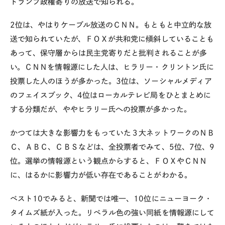
トランプ政権寄りの放送で知られる。
2位は、やはりケーブル放送のＣＮＮ。もともと中立的な放
送で知られていたが、ＦＯＸが共和党に傾斜していることも
あって、保守層からは民主党寄りだと批判されることが多
い。ＣＮＮを情報源にした人は、ヒラリー・クリントン氏に
投票した人のほうが多かった。3位は、ソーシャルメディア
のフェイスブック、4位はローカルテレビ局をひとまとめに
する分類だが、ややヒラリー氏への投票が多かった。
かつては大きな影響力をもっていた３大ネットワークのＮＢ
Ｃ、ＡＢＣ、ＣＢＳなどは、全投票者でみて、5位、7位、9
位。選挙の情報源という観点からすると、ＦＯＸやＣＮＮ
に、はるかに影響力が低い存在であることがわかる。
ベスト10でみると、新聞では唯一、10位にニューヨーク・
タイムズ紙が入った。リベラル色の強い同紙を情報源にして