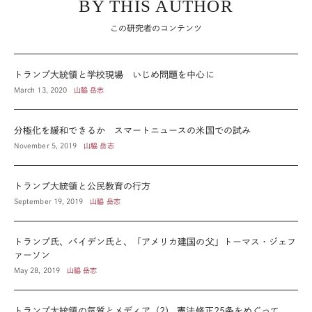
BY THIS AUTHOR
この研究者のコンテンツ
トランプ大統領と学校現場 いじめ問題を中心に
March 13, 2020
山脇 岳志
分極化を緩和できるか スマートニュースの米国での試み
November 5, 2019
山脇 岳志
トランプ大統領と公民教育の行方
September 19, 2019
山脇 岳志
トランプ氏、バイデン氏と、「アメリカ建国の父」トーマス・ジェフ
ァーソン
May 28, 2019
山脇 岳志
トランプ大統領の気質とメディア（2） 憲法修正25条をめぐって