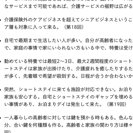
なサービスまで可能であれば、介護サービスの裾野は広がる
介護保険外のケアビジネスを超えてシニアビジネスというこ
ア層も対象に入って来る。（第18回）
自宅で最期まで生活したい人が多い。自分が高齢者になった
で、家庭の事情で家にいられない方もいる中で、特養は受け
勤めている特養では最短2～3日、最大2週間程度のショート
ートステイは家族が出掛けたり、介護疲れを癒したりする
が多く、先着順で希望が殺到する。日程が合うか合わないか
突然、ショートステイに来ても施設が対応できない。お泊り
家族も安心する。自宅とショートステイのギャップを埋め
い事情があり、お泊まりデイは発生して来た。（第19回）
一人暮らしの高齢者に対しては鍵を預かる時もある。色ん
分、合い鍵を何種類も作る。高齢者と家族の関わり方は様々
回）