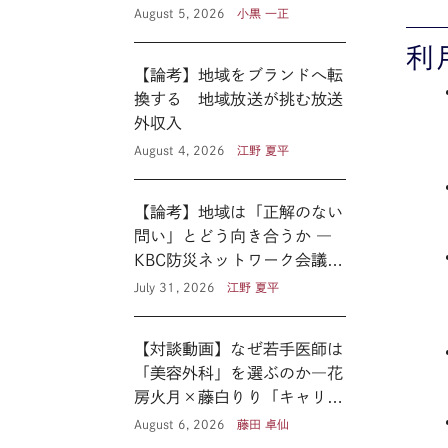
August 5, 2026
小黒 一正
利
【論考】地域をブランドへ転
換する 地域放送が挑む放送
外収入
August 4, 2026
江野 夏平
【論考】地域は「正解のない
問い」とどう向き合うか ―
KBC防災ネットワーク会議に
見る新たな公共性 ―
July 31, 2026
江野 夏平
【対談動画】なぜ若手医師は
「美容外科」を選ぶのか―花
房火月×藤白りり「キャリア
の選択と覚悟」
August 6, 2026
藤田 卓仙