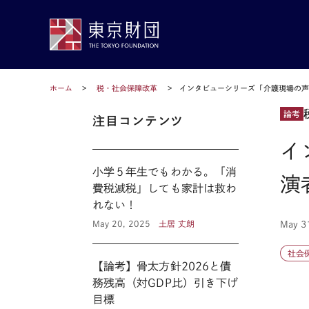
ホーム
税・社会保障改革
インタビューシリーズ「介護現場の
論考
注目コンテンツ
イ
小学５年生でもわかる。「消
演
費税減税」しても家計は救わ
れない！
May 20, 2025
土居 丈朗
May 3
社会
【論考】骨太方針2026と債
務残高（対GDP比）引き下げ
目標