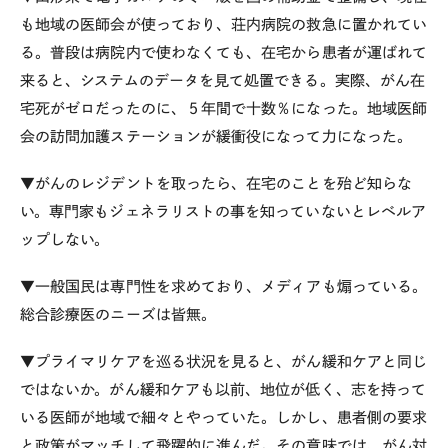
も地域の医師会が使っており、荘内病院の救急に置かれてい
る。普段は病院内で使わなくても、在宅から患者が運ばれて
来ると、システムのデータを見て処置できる。実際、がん在
宅死がゼロだったのに、５年間で十数％になった。地域医師
会の訪問加護ステーションが緩衝役になって力になった。
▼がんのレジデントを取ったら、在宅のことを殆ど知らな
い。専門家もジェネラリストの事を知っていないとレベルア
ップしない。
▼一般国民は専門性を求めており、メディアも煽っている。
総合診療医のニーズは皆無。
▼プライマリケアを巡る状況を見ると、がん緩和ケアと同じ
ではないか。がん緩和ケアも以前、地位が低く、志を持って
いる医師が地域で細々とやっていた。しかし、患者側の要求
と政策がマッチして飛躍的に進んだ。その意味では、がん対