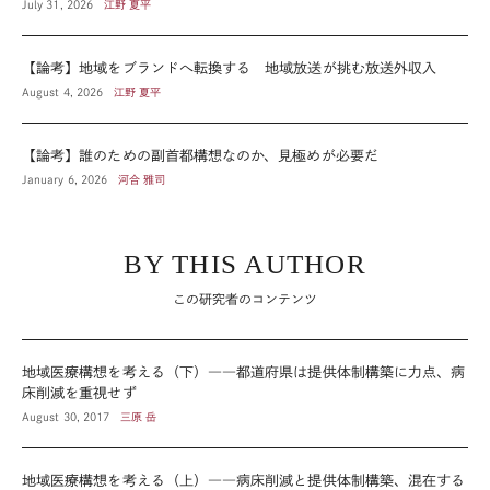
July 31, 2026
江野 夏平
【論考】地域をブランドへ転換する 地域放送が挑む放送外収入
August 4, 2026
江野 夏平
【論考】誰のための副首都構想なのか、見極めが必要だ
January 6, 2026
河合 雅司
BY THIS AUTHOR
この研究者のコンテンツ
地域医療構想を考える（下）――都道府県は提供体制構築に力点、病
床削減を重視せず
August 30, 2017
三原 岳
地域医療構想を考える（上）――病床削減と提供体制構築、混在する