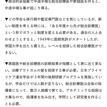
▼政治的妥協案で中途半端な総合診療医や家庭医を作ると、
中途半端な事が起こり得る。
▼どの学会も移行期や暫定専門医などを気にしているが、新
しい制度を考える時には、「ある年度から先が総合診療医」
という形でガラッと制度を変える必要がある。過去の人と合
わせようとすると、1949年に医師免許がスタートしたが、
帝国大学を出たら貰えた。レベルを担保した総合診療医がで
きない。
▼家庭医や総合診療医の診断結果が指標として表に出て来な
い。治療アウトカムの質を担保する事が必要。日本プライマ
リケア連合学会が３年間の後期研修プログラムを実施してい
るが、学会だけでは人数が足りない。総合診療医は全体の指
導者になって、数万人規模で育てる。アカデミックな担保は
大事なので、指導者を生み出す。学問として研究者を作るこ
とも必要。