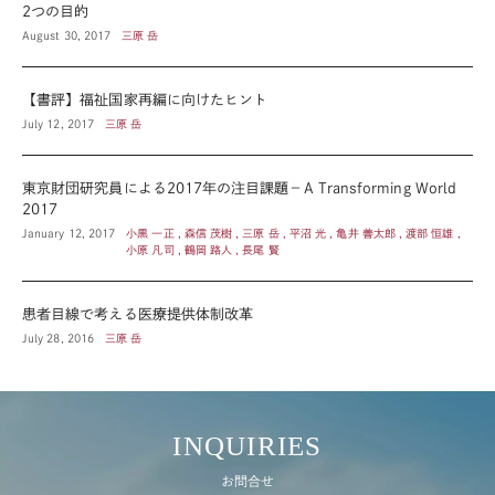
2つの目的
August 30, 2017
三原 岳
【書評】福祉国家再編に向けたヒント
July 12, 2017
三原 岳
東京財団研究員による2017年の注目課題－A Transforming World
2017
January 12, 2017
小黒 一正 , 森信 茂樹 , 三原 岳 , 平沼 光 , 亀井 善太郎 , 渡部 恒雄 ,
小原 凡司 , 鶴岡 路人 , 長尾 賢
患者目線で考える医療提供体制改革
July 28, 2016
三原 岳
INQUIRIES
お問合せ