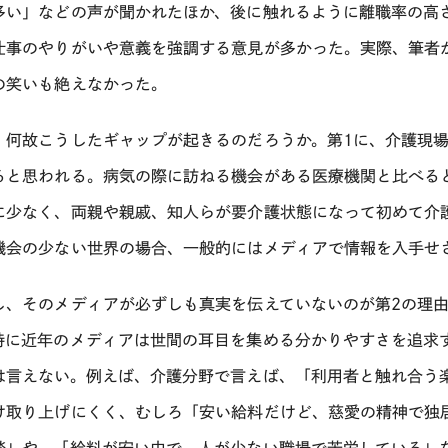
多い」などの声が聞かれたほか、後に触れるように離職率の高
仕事のやりがいや意義を強調する意見が多かった。実際、筆者
の笑いも絶えなかった。
、何故こうしたギャップが起きるのだろうか。第1に、介護現
ると思われる。病気の際に訪ねる機会がある医療機関と比べる
に少なく、両親や親戚、知人らが要介護状態になって初めて介
機会の少ない世界の場合、一般的にはメディアで情報を入手せ
し、そのメディアが必ずしも真実を伝えていないのが第2の理
特に近年のメディアは世間の耳目を集める分かりやすさを追求
は言えない。例えば、介護分野で言えば、「利用者と触れ合う
け取り上げにくく、むしろ「安い給料だけど、慈愛の精神で独
談」や、「給料が安い中で、人が少ない職場で苦労している」