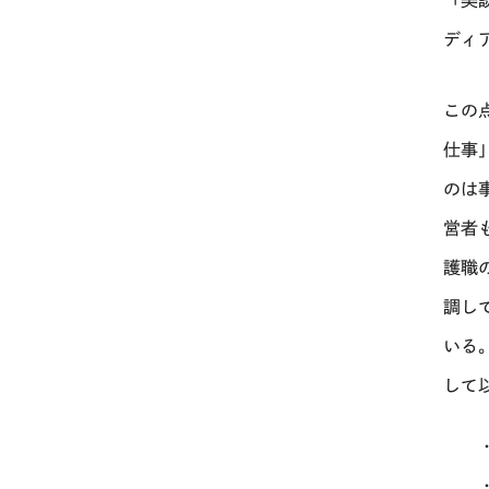
ディ
この
仕事
のは
営者
護職
調し
いる
して