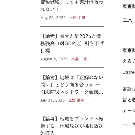
費税減税」しても家計は救わ
東京
れない！
May 20, 2025
土居 丈朗
三原
【論考】骨太方針2026と債
務残高（対GDP比）引き下げ
東京
目標
August 5, 2026
小黒 一正
える
Ust
【論考】地域は「正解のない
問い」とどう向き合うか ―
番組
KBC防災ネットワーク会議に
見る新たな公共性 ―
旨と
July 31, 2026
江野 夏平
テー
【論考】地域をブランドへ転
ー、
換する 地域放送が挑む放送
外収入