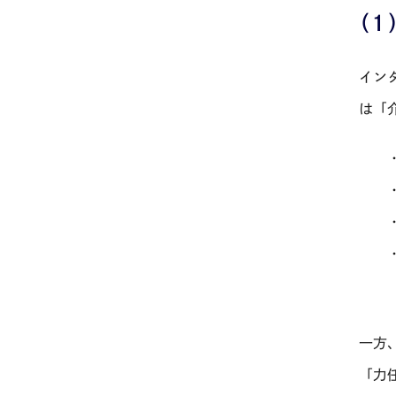
（
イン
は「
一方
「力