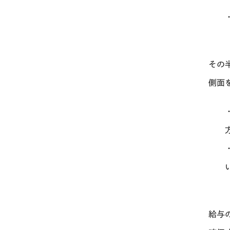
その
側面
給与