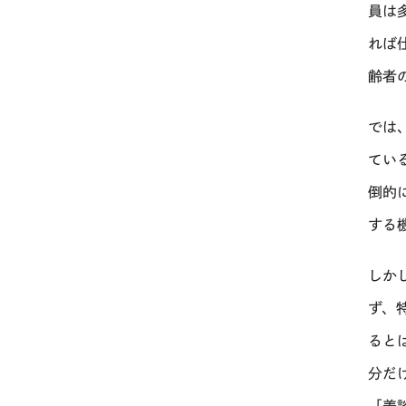
員は
れば
齢者
では
てい
倒的
する
しか
ず、
ると
分だ
「美