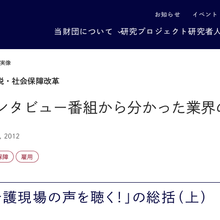
による社会構造転換
お知らせ
イベント
当財団について
研究プロジェクト
研究者
の実像
税・社会保障改革
ンタビュー番組から分かった業界
, 2012
保障
雇用
介護現場の声を聴く！」の総括（上）