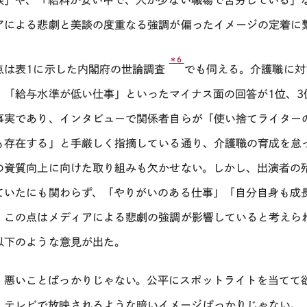
アによる悲劇と美談の度重なる強調が偏ったイメージの定着に
＊6
点は表1に示した内閣府の世論調査
でも伺える。介護職に対
」「給与水準が低い仕事」といったマイナス面の回答が1位、
事実であり、インタビューで関係者自らが「使い捨てライター
も存在する」と手厳しく指摘している通り、介護職の育成を怠
の資質向上に向けた取り組みも欠かせない。しかし、出演者の
ていたにも関わらず、「やりがいのある仕事」「自分自身も成
。この点はメディアによる悲劇の強調が影響していると考えら
以下のような意見が出た。
・悪いことばっかりじゃない。公平にスポットライトを当てて
・テレビで放映されるような暗いイメージばっかりじゃない。