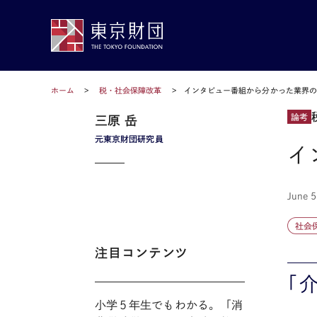
ホーム
税・社会保障改革
インタビュー番組から分かった業界
論考
三原 岳
元東京財団研究員
イ
June 5
社会
注目コンテンツ
「
小学５年生でもわかる。「消