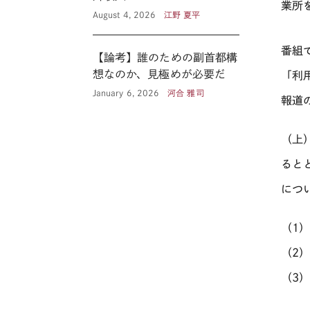
業所
August 4, 2026
江野 夏平
番組
【論考】誰のための副首都構
想なのか、見極めが必要だ
「利
January 6, 2026
河合 雅司
報道
（上
ると
につ
（1
（2
（3