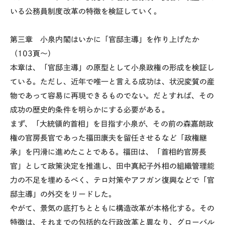
いる公務員制度改革の特徴を検証していく。
第三章 小泉内閣はいかに「官邸主導」を作り上げたか
（103頁～）
本章は、「官邸主導」の原型として小泉政権の形成を検証し
ている。ただし、近年で唯一と言える成功は、状況変質の産
物であって容易に再現できるものでない。だとすれば、その
成功の歴史的条件を明らかにする必要がある。
まず、「大統領的首相」を目指す小泉が、その前の森嘉朗政
権の官房長官であった福田康夫を留任させるなど「政権継
承」を円滑に進めたことである。福田は、「首相的官房長
官」として政策決定を推進し、田中真紀子外相の組織管理能
力の不足を埋めるべく、テロ対策やアフガン復興などで「官
邸主導」の外交をリードした。
やがて、景気の底打ちとともに構造改革が本格化する。その
特徴は、それまでの包括的な行政改革と異なり、グローバル