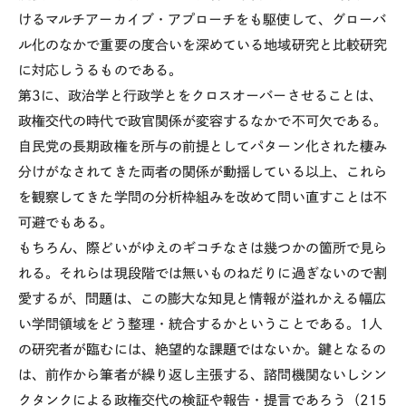
けるマルチアーカイブ・アプローチをも駆使して、グローバ
ル化のなかで重要の度合いを深めている地域研究と比較研究
に対応しうるものである。
第3に、政治学と行政学とをクロスオーバーさせることは、
政権交代の時代で政官関係が変容するなかで不可欠である。
自民党の長期政権を所与の前提としてパターン化された棲み
分けがなされてきた両者の関係が動揺している以上、これら
を観察してきた学問の分析枠組みを改めて問い直すことは不
可避でもある。
もちろん、際どいがゆえのギコチなさは幾つかの箇所で見ら
れる。それらは現段階では無いものねだりに過ぎないので割
愛するが、問題は、この膨大な知見と情報が溢れかえる幅広
い学問領域をどう整理・統合するかということである。1人
の研究者が臨むには、絶望的な課題ではないか。鍵となるの
は、前作から筆者が繰り返し主張する、諮問機関ないしシン
クタンクによる政権交代の検証や報告・提言であろう（215