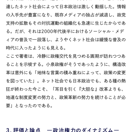
達したネット社会によって日本政治は激しく動揺した。情報
の入手先が豊富になり、既存メディアの独占が減退し、政党
支持の拡散もその対抗運動の組織化も急速に生じたからであ
る。だが、それは2000年代後半におけるソーシャル・メデ
ィアの普及で一段落し、ようやくネット社会は緩慢な普及の
時代に入ったようにも見える。
ここで著者は、冷静に政権交代を見つめる画期が訪れつつあ
ることを示唆する。小泉政権がそうであったように、構造改
革は意外にも「地味な言葉の積み重ねによって、政策の変更
を図っていた」。ネット社会でも日本政治でも、ある種の熱
狂が終わった今こそ、「耳目を引く『大胆な』改革よりも、
地道な制度変更の努力と、政策革新の努力を続けることが必
要」となったのである。
３．評価と論点 ―政治権力のダイナミズム―