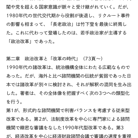
閣や党を超える国家意識が脈々と受け継がれていく。だが、
1980年代の世代交代期から役割が後退し、リクルート事件
の影響も相まって、「長老政治」は竹下登を最後に終焉し
た。これに代わって登場したのは、若手政治家が主導する
「政治改革」であった。
第二章 政治改革と「改革の時代」（73頁～）
1990年代の諸改革は、統治機構全体にわたる広範なもので
あった。だが、海外と比べ諮問機関の伝統が貧弱であった日
本では諸改革が別々に検討され、それが解釈の混同を生み出
した。著者は、その全体像を把握すべく次の3つへの類型化
を行う。
第1が、形式的な諮問機関で利害バランスを考慮する従来型
改革である。第2が、法制度改革を中心に専門家による諮問
機関で緻密な審議をなした1990年代型改革である。第3
が、経済改革を中心に経済財政諮問会議で審議の速度を重視