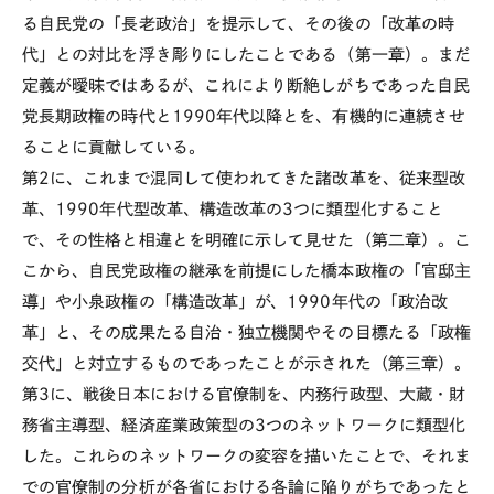
る自民党の「長老政治」を提示して、その後の「改革の時
代」との対比を浮き彫りにしたことである（第一章）。まだ
定義が曖昧ではあるが、これにより断絶しがちであった自民
党長期政権の時代と1990年代以降とを、有機的に連続させ
ることに貢献している。
第2に、これまで混同して使われてきた諸改革を、従来型改
革、1990年代型改革、構造改革の3つに類型化すること
で、その性格と相違とを明確に示して見せた（第二章）。こ
こから、自民党政権の継承を前提にした橋本政権の「官邸主
導」や小泉政権の「構造改革」が、1990年代の「政治改
革」と、その成果たる自治・独立機関やその目標たる「政権
交代」と対立するものであったことが示された（第三章）。
第3に、戦後日本における官僚制を、内務行政型、大蔵・財
務省主導型、経済産業政策型の3つのネットワークに類型化
した。これらのネットワークの変容を描いたことで、それま
での官僚制の分析が各省における各論に陥りがちであったと