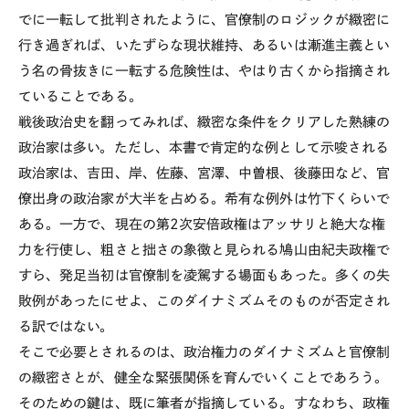
でに一転して批判されたように、官僚制のロジックが緻密に
行き過ぎれば、いたずらな現状維持、あるいは漸進主義とい
う名の骨抜きに一転する危険性は、やはり古くから指摘され
ていることである。
戦後政治史を翻ってみれば、緻密な条件をクリアした熟練の
政治家は多い。ただし、本書で肯定的な例として示唆される
政治家は、吉田、岸、佐藤、宮澤、中曽根、後藤田など、官
僚出身の政治家が大半を占める。希有な例外は竹下くらいで
ある。一方で、現在の第2次安倍政権はアッサリと絶大な権
力を行使し、粗さと拙さの象徴と見られる鳩山由紀夫政権で
すら、発足当初は官僚制を凌駕する場面もあった。多くの失
敗例があったにせよ、このダイナミズムそのものが否定され
る訳ではない。
そこで必要とされるのは、政治権力のダイナミズムと官僚制
の緻密さとが、健全な緊張関係を育んでいくことであろう。
そのための鍵は、既に筆者が指摘している。すなわち、政権