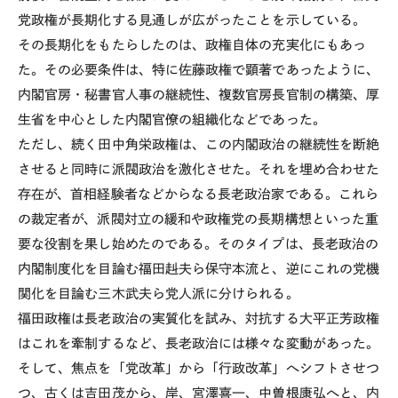
党政権が長期化する見通しが広がったことを示している。
その長期化をもたらしたのは、政権自体の充実化にもあっ
た。その必要条件は、特に佐藤政権で顕著であったように、
内閣官房・秘書官人事の継続性、複数官房長官制の構築、厚
生省を中心とした内閣官僚の組織化などであった。
ただし、続く田中角栄政権は、この内閣政治の継続性を断絶
させると同時に派閥政治を激化させた。それを埋め合わせた
存在が、首相経験者などからなる長老政治家である。これら
の裁定者が、派閥対立の緩和や政権党の長期構想といった重
要な役割を果し始めたのである。そのタイプは、長老政治の
内閣制度化を目論む福田赳夫ら保守本流と、逆にこれの党機
関化を目論む三木武夫ら党人派に分けられる。
福田政権は長老政治の実質化を試み、対抗する大平正芳政権
はこれを牽制するなど、長老政治には様々な変動があった。
そして、焦点を「党改革」から「行政改革」へシフトさせつ
つ、古くは吉田茂から、岸、宮澤喜一、中曽根康弘へと、内