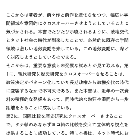
ここからは著者が、前々作と前作を進化させつつ、幅広い学
問領域を意図的にクロスオーバーさせようとしていることに
気づかされる。本書でたびたび示唆されるように、政権交代
とネット社会の時代が到来したことで、必然的に既存の学問
領域は激しい地殻変動を来している。この地殻変動に、際ど
く対応しようとしているのである。
そこからは、重要な意義と未発展な試みとが見て取れる。第
1に、現代研究に歴史研究をクロスオーバーさせることは、
政策決定がパターン化していた長期政権から政権交代の時代
に変容するなかで不可欠である。また本書は、近年の一次資
料の積極的な発掘もあって、同時代的な熱狂や混同から一歩
距離をとることに成功している。
第2に、国際比較を歴史研究にクロスオーバーさせること
で、タテ軸のみならずヨコ軸の比較を交えて立体的な視点を
提供することに成功している。特に本書は、ネット時代にお