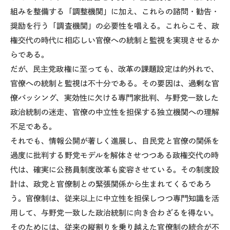
組みを整備する「調整機関」に加え、これらの諮問・勧告・
奨励を行う「調査機関」の必要性を唱える。これらこそ、政
権交代の時代に相応しい官僚への統制と監視を実現させるか
らである。
だが、民主党政権に至っても、改革の課題設定は的外れで、
官僚への統制と監視は不十分である。その要因は、過剰な官
僚バッシング、実効性に欠ける専門家批判、与野党一致した
政治統制の迷走、官僚の中立性を担保する独立機関への理解
不足である。
それでも、情報公開が著しく進展し、自民党と官僚の関係を
過度に批判する野党モデルを解体させつつある政権交代の時
代は、確実に公務員制度改革も変容させている。その制度設
計は、政党と官僚制との緊張関係から生まれてくるであろ
う。官僚制は、従来以上に中立性を担保しつつ専門知識を活
用して、与野党一致した政治統制に向き合わざるを得ない。
そのためには、従来の縦割りを乗り越えた官僚制の統合が不