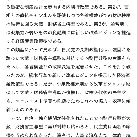
る緻密な制度設計を志向する内務行政型である。第2が、首
相との直結チャンネルを駆使しつつ各省横並びでの財政秩序
の維持を図る大蔵・財務省主導型である。第3が、通常期に
は凝集力が弱いものの変動期には新しい改革ビジョンを推進
する経済産業政策型である。
この類型に沿って見れば、自民党の長期政権化は、強固さを
誇った大蔵・財務省主導型に対抗する内務行政型の台頭をも
たらし、各省横並びの政策決定を定着させた。これを打ち破
ったのが、橋本行革で新しい改革ビジョンを提示した経済産
業政策型である。だが、小泉政権末期から改革ビジョンは減
退して大蔵・財務省主導型が復権し、政権交代後の民主党
も、マニフェスト予算の弥縫のためこれへの協力・依存に傾
斜したのである。
一方で、自治・独立機関が強化されたことで内務行政型が大
蔵・財務省主導型に再び対峙し始めると、民主党は両者の摩
擦を収められなかった。筆者は、人事交流などで一体的・統