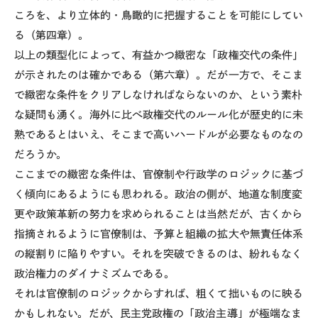
ころを、より立体的・鳥瞰的に把握することを可能にしてい
る（第四章）。
以上の類型化によって、有益かつ緻密な「政権交代の条件」
が示されたのは確かである（第六章）。だが一方で、そこま
で緻密な条件をクリアしなければならないのか、という素朴
な疑問も湧く。海外に比べ政権交代のルール化が歴史的に未
熟であるとはいえ、そこまで高いハードルが必要なものなの
だろうか。
ここまでの緻密な条件は、官僚制や行政学のロジックに基づ
く傾向にあるようにも思われる。政治の側が、地道な制度変
更や政策革新の努力を求められることは当然だが、古くから
指摘されるように官僚制は、予算と組織の拡大や無責任体系
の縦割りに陥りやすい。それを突破できるのは、紛れもなく
政治権力のダイナミズムである。
それは官僚制のロジックからすれば、粗くて拙いものに映る
かもしれない。だが、民主党政権の「政治主導」が極端なま