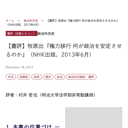
ホーム
政治外交史
【書評】牧原出『権力移行 何が政治を安定させるのか』
（NHK出版、2013年6月）
政治外交史
書評（文献レビュー）
【書評】牧原出『権力移行 何が政治を安定させ
るのか』（NHK出版、2013年6月）
December 18, 2013
外交
官僚制
政党
歴史
政治
政治外交検証：書評
評者：村井 哲也（明治大学法学部非常勤講師）
１．本書の位置づけ ―