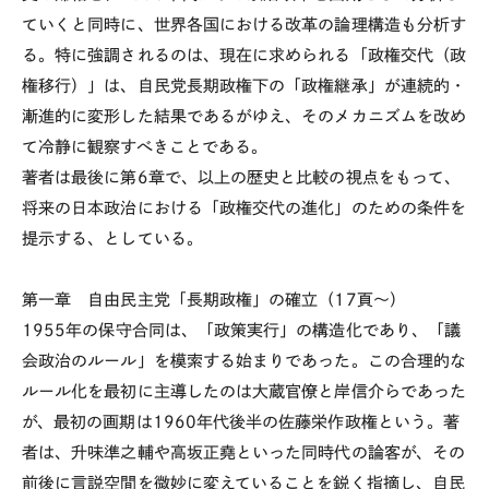
ていくと同時に、世界各国における改革の論理構造も分析す
る。特に強調されるのは、現在に求められる「政権交代（政
権移行）」は、自民党長期政権下の「政権継承」が連続的・
漸進的に変形した結果であるがゆえ、そのメカニズムを改め
て冷静に観察すべきことである。
著者は最後に第6章で、以上の歴史と比較の視点をもって、
将来の日本政治における「政権交代の進化」のための条件を
提示する、としている。
第一章 自由民主党「長期政権」の確立（17頁～）
1955年の保守合同は、「政策実行」の構造化であり、「議
会政治のルール」を模索する始まりであった。この合理的な
ルール化を最初に主導したのは大蔵官僚と岸信介らであった
が、最初の画期は1960年代後半の佐藤栄作政権という。著
者は、升味準之輔や高坂正堯といった同時代の論客が、その
前後に言説空間を微妙に変えていることを鋭く指摘し、自民