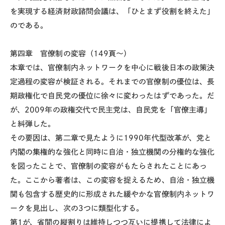
を実現する経済財政諮問会議は、「ひとまず役割を終えた」
のである。
第四章 官僚制の変容（149頁～）
本章では、官僚制内ネットワークを中心に戦後日本の政策決
定過程の変容が検証される。それまでの官僚制の優位は、長
期政権化で自民党の優位に徐々に変わったはずであった。だ
が、2009年の政権交代で民主党は、自民党を「官僚主導」
と糾弾した。
その要因は、第二章で見たように1990年代型改革が、党と
内閣の集権的な強化と同時に自治・独立機関の分権的な強化
を図ったことで、官僚制の変容がもたらされたことにあっ
た。ここから著者は、この変容を捉えるため、自治・独立機
関も包含する歴史的に形成された緩やかな官僚制内ネットワ
ークを見出し、次の3つに類型化する。
第1が、省間の縦割りは維持しつつ互いに提携して法律によ