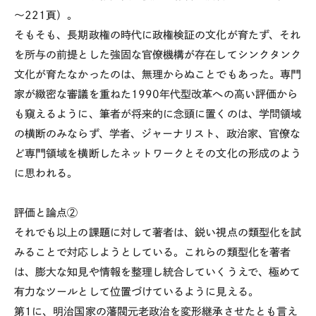
～221頁）。
そもそも、長期政権の時代に政権検証の文化が育たず、それ
を所与の前提とした強固な官僚機構が存在してシンクタンク
文化が育たなかったのは、無理からぬことでもあった。専門
家が緻密な審議を重ねた1990年代型改革への高い評価から
も窺えるように、筆者が将来的に念頭に置くのは、学問領域
の横断のみならず、学者、ジャーナリスト、政治家、官僚な
ど専門領域を横断したネットワークとその文化の形成のよう
に思われる。
評価と論点②
それでも以上の課題に対して著者は、鋭い視点の類型化を試
みることで対応しようとしている。これらの類型化を著者
は、膨大な知見や情報を整理し統合していくうえで、極めて
有力なツールとして位置づけているように見える。
第1に、明治国家の藩閥元老政治を変形継承させたとも言え