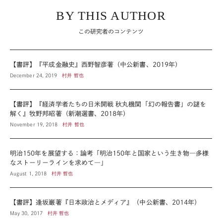
BY THIS AUTHOR
この研究者のコンテンツ
【書評】『平成金融史』西野智彦著（中公新書、2019年）
December 24, 2019
村井 哲也
【書評】『経済学者たちの日米開戦 秋丸機関「幻の報告書」の謎を
解く』牧野邦昭著（新潮選書、2018年）
November 19, 2018
村井 哲也
明治150年を展望する：論考「明治150年と国家という生き物―多様
なストーリーラインを求めて―」
August 1, 2018
村井 哲也
【書評】逢坂巌著『日本政治とメディア』（中公新書、2014年）
May 30, 2017
村井 哲也