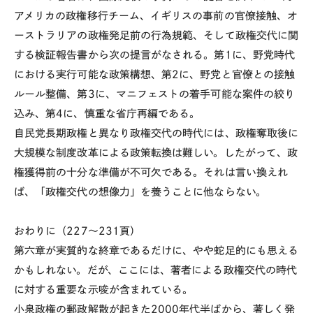
アメリカの政権移行チーム、イギリスの事前の官僚接触、オ
ーストラリアの政権発足前の行為規範、そして政権交代に関
する検証報告書から次の提言がなされる。第1に、野党時代
における実行可能な政策構想、第2に、野党と官僚との接触
ルール整備、第3に、マニフェストの着手可能な案件の絞り
込み、第4に、慎重な省庁再編である。
自民党長期政権と異なり政権交代の時代には、政権奪取後に
大規模な制度改革による政策転換は難しい。したがって、政
権獲得前の十分な準備が不可欠である。それは言い換えれ
ば、「政権交代の想像力」を養うことに他ならない。
おわりに（227～231頁）
第六章が実質的な終章であるだけに、やや蛇足的にも思える
かもしれない。だが、ここには、著者による政権交代の時代
に対する重要な示唆が含まれている。
小泉政権の郵政解散が起きた2000年代半ばから、著しく発