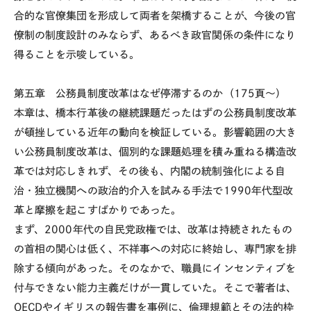
合的な官僚集団を形成して両者を架橋することが、今後の官
僚制の制度設計のみならず、あるべき政官関係の条件になり
得ることを示唆している。
第五章 公務員制度改革はなぜ停滞するのか（175頁～）
本章は、橋本行革後の継続課題だったはずの公務員制度改革
が頓挫している近年の動向を検証している。影響範囲の大き
い公務員制度改革は、個別的な課題処理を積み重ねる構造改
革では対応しきれず、その後も、内閣の統制強化による自
治・独立機関への政治的介入を試みる手法で1990年代型改
革と摩擦を起こすばかりであった。
まず、2000年代の自民党政権では、改革は持続されたもの
の首相の関心は低く、不祥事への対応に終始し、専門家を排
除する傾向があった。そのなかで、職員にインセンティブを
付与できない能力主義だけが一貫していた。そこで著者は、
OECDやイギリスの報告書を事例に、倫理規範とその法的枠