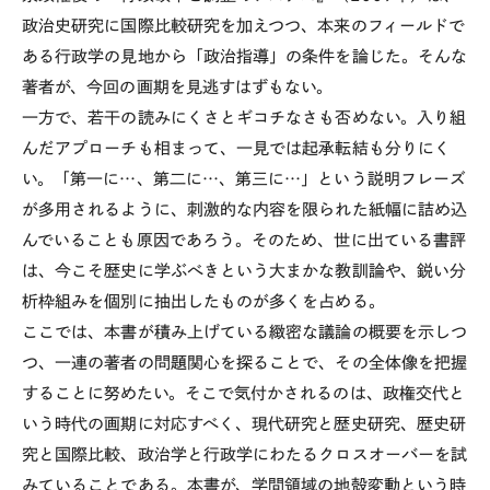
政治史研究に国際比較研究を加えつつ、本来のフィールドで
ある行政学の見地から「政治指導」の条件を論じた。そんな
著者が、今回の画期を見逃すはずもない。
一方で、若干の読みにくさとギコチなさも否めない。入り組
んだアプローチも相まって、一見では起承転結も分りにく
い。「第一に…、第二に…、第三に…」という説明フレーズ
が多用されるように、刺激的な内容を限られた紙幅に詰め込
んでいることも原因であろう。そのため、世に出ている書評
は、今こそ歴史に学ぶべきという大まかな教訓論や、鋭い分
析枠組みを個別に抽出したものが多くを占める。
ここでは、本書が積み上げている緻密な議論の概要を示しつ
つ、一連の著者の問題関心を探ることで、その全体像を把握
することに努めたい。そこで気付かされるのは、政権交代と
いう時代の画期に対応すべく、現代研究と歴史研究、歴史研
究と国際比較、政治学と行政学にわたるクロスオーバーを試
みていることである。本書が、学問領域の地殻変動という時