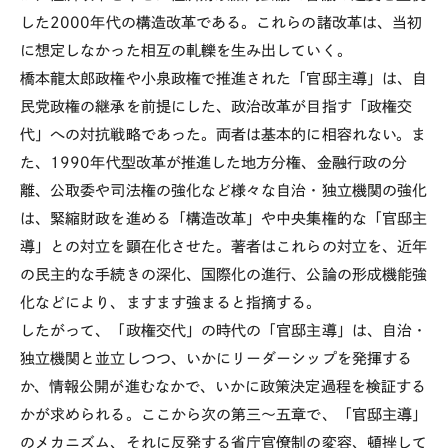
した2000年代の構造改革である。これらの諸改革は、当初
に想定しなかった相互の軋轢を生み出していく。
橋本龍太郎政権や小泉政権で推進された「官邸主導」は、自
民党政権の継承を前提にした、政治改革が目指す「政権交
代」への対抗戦略であった。両者は基本的に相容れない。ま
た、1990年代型改革が推進した地方分権、金融行政の分
離、公取委や司法権の強化など様々な自治・独立機関の強化
は、緊縮財政を進める「構造改革」や中央集権的な「官邸主
導」との対立を顕在化させた。著者はこれらの対立を、近年
の民主的な手続きの深化、国際化の進行、公論の形成機能強
化などにより、ますます強まると指摘する。
したがって、「政権交代」の時代の「官邸主導」は、自治・
独立機関と並立しつつ、いかにリーダーシップを発揮する
か、情報公開が進むなかで、いかに政策決定過程を検証する
かが求められる。ここから次の第三～五章で、「官邸主導」
のメカニズム、それに反発する省庁官僚制の変容、頓挫して