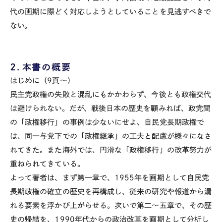
代の画期に際どく対応しようとしていることを見逃すべきで
ない。
２．本書の概要
はじめに（9頁～）
民主党政権の失敗と混乱にもかかわらず、今後とも政権交代
は避けられない。だが、戦後日本の歴史を顧みれば、政党間
の「政権移行」の事例は少ないにせよ、自民党長期政権で
は、同一与党下での「政権継承」の工夫と配慮が様々になさ
れてきた。また海外では、円滑な「政権移行」の改革努力が
重ねられてきている。
よって著者は、まず第一章で、1955年を画期として自民党
長期政権の確立の歴史を再構成し、従来の研究や報道から漏
れる要素を浮かび上がらせる。次いで第二～五章で、その歴
史の帰結を、1990年代からの政治改革を画期として分析し