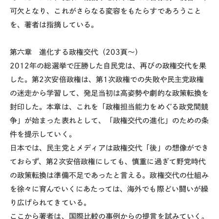
可欠となり、これがさらなる変容をもたらすであろうこと
を、著者は指摘している。
第六章 進化する政権交代（203頁～）
2012年の総選挙で圧勝した自民党は、再びの政権交代を果
した。第2次安倍政権は、第1次政権での失敗や民主党政権
の迷走から学習して、発足当初は高姿勢や劇的な政策転換を
封印した。本章は、これを「政権担当能力をめぐる政党間競
争」が始まった表れとして、「政権交代の進化」のための条
件を提示していく。
日本では、民主党とメディアは政権交代「後」の想像ができ
ておらず、第2次安倍政権にしても、慎重に過ぎて野党時代
の政策転換は準備不足であったと言える。政権交代の仕組み
を徐々に育んでいくにあたっては、海外でも際どい闘いが繰
り広げられてきている。
ここから著者は、国際比較の事例からの提言を試みていく。