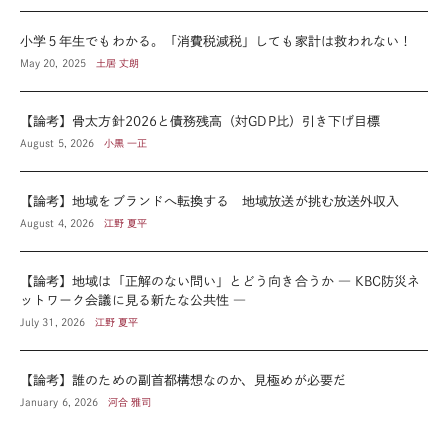
小学５年生でもわかる。「消費税減税」しても家計は救われない！
May 20, 2025
土居 丈朗
【論考】骨太方針2026と債務残高（対GDP比）引き下げ目標
August 5, 2026
小黒 一正
【論考】地域をブランドへ転換する 地域放送が挑む放送外収入
August 4, 2026
江野 夏平
【論考】地域は「正解のない問い」とどう向き合うか ― KBC防災ネ
ットワーク会議に見る新たな公共性 ―
July 31, 2026
江野 夏平
【論考】誰のための副首都構想なのか、見極めが必要だ
January 6, 2026
河合 雅司