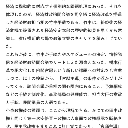
経済に機動的に対応する個別的な課題処理にあった。それを
体現したのが、経済財政諮問会議を司令塔に経済改革を推進
した経済財政担当相の竹中平蔵である。竹中は、終戦後の経
済危機で設置された経済安定本部の歴史的知見を早くから意
識し、省庁横断的な場で政策立案のキャリアを積み上げてい
た。
これらが後に、竹中が手続きやスケジュールの決定、情報発
信を経済財政諮問会議でリードしえた源泉となった。橋本行
革で肥大化した内閣官房という新しい課題への対応をも考慮
しつつ、以上の検証から、「官邸主導」の条件が浮かび上が
ってくる。諮問会議が首相の関心圏内にあること、予算編成
などの手続き制度化、事務部局の処理能力、担当大臣の意欲
と手腕、民間議員の人選である。
小泉政権後の誤謬は、ここから理解できる。かつての田中政
権と同じく第一次安倍晋三政権は人事面で政権継承を断絶さ
せ、民主党政権もまたこれに無自覚であった。「官邸主導」