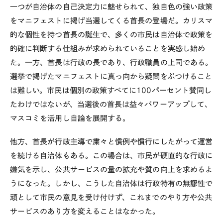
一つが自治体の自己決定力に魅せられて、独自色の強い政策
をマニフェストに掲げ当選してくる首長の登場だ。カリスマ
的な個性を持つ首長の誕生で、多くの市民は自治体で政策を
的確に判断する仕組みが求められていることを実感し始め
た。一方、首長は行政の長であり、行政職員の上司である。
選挙で掲げたマニフェストに真っ向から疑問をぶつけること
は難しい。市民は個別の政策すべてに100パーセント賛同し
たわけではないが、当選後の首長は益々パワーアップして、
マスコミを活用し自論を展開する。
他方、首長が行政主導で粛々と慣例や慣行にしたがって運営
を続ける自治体もある。この場合は、市民が硬直的な行政に
嫌気を示し、公共サービスの量の拡充や質の向上を求めるよ
うになった。しかし、こうした自治体は行政特有の無謬性で
頑として市民の意見を受け付けず、これまでのやり方や公共
サービスのあり方を変えることはなかった。