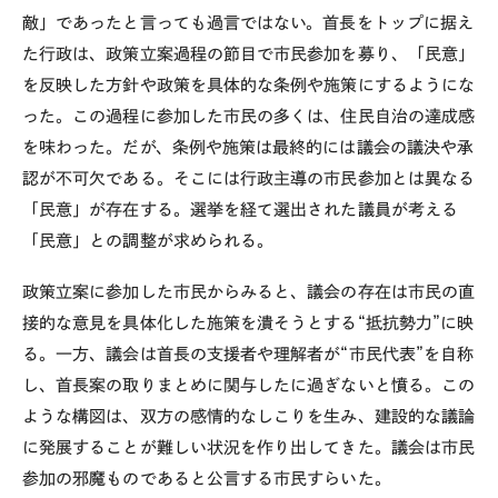
敵」であったと言っても過言ではない。首長をトップに据え
た行政は、政策立案過程の節目で市民参加を募り、「民意」
を反映した方針や政策を具体的な条例や施策にするようにな
った。この過程に参加した市民の多くは、住民自治の達成感
を味わった。だが、条例や施策は最終的には議会の議決や承
認が不可欠である。そこには行政主導の市民参加とは異なる
「民意」が存在する。選挙を経て選出された議員が考える
「民意」との調整が求められる。
政策立案に参加した市民からみると、議会の存在は市民の直
接的な意見を具体化した施策を潰そうとする“抵抗勢力”に映
る。一方、議会は首長の支援者や理解者が“市民代表”を自称
し、首長案の取りまとめに関与したに過ぎないと憤る。この
ような構図は、双方の感情的なしこりを生み、建設的な議論
に発展することが難しい状況を作り出してきた。議会は市民
参加の邪魔ものであると公言する市民すらいた。