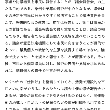
事項や討議結果を市民に報告することが「議会報告会」の主
たる目的である。条例や予算の可否が中心となるが、議会は
その決定を市民に分かりやすく説明することで議決責任を果
たす。理想的な会の運営は、前半は報告とし、後半は市民か
らの質疑である。議会報告会で最も重要なことは、議会の報
告であり、報告者である議員個人の見解を述べないことであ
る。議会が意思決定機関として市民に向き合うことが目的で
あって、議員個人の政治的な主張を披露する場ではない。議
会で決まったことを淡々と報告することが肝要である。その
後、市民から個別議員に対し、賛否の表明や見解を求められ
れば、議員個人の責任で発言が許される。
いくつかの「仕掛け」を整備しておくと、活発で建設的な市
民との対話ができる。そのひとつは議会主催の議会報告会で
あるが、議会が運営の全てを引き受けるのではなく、開催場
所の地域会・自治会・公民館会などの市民組織を活用するこ
とである。議員と市民が物理的に正面に向き合う必要はな