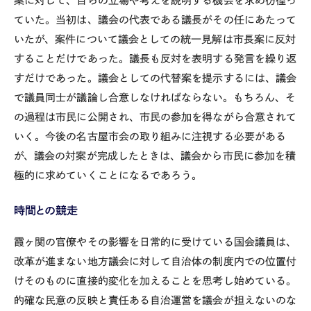
案に対して、自らの立場や考えを説明する機会を求め彷徨っ
ていた。当初は、議会の代表である議長がその任にあたって
いたが、案件について議会としての統一見解は市長案に反対
することだけであった。議長も反対を表明する発言を繰り返
すだけであった。議会としての代替案を提示するには、議会
で議員同士が議論し合意しなければならない。もちろん、そ
の過程は市民に公開され、市民の参加を得ながら合意されて
いく。今後の名古屋市会の取り組みに注視する必要がある
が、議会の対案が完成したときは、議会から市民に参加を積
極的に求めていくことになるであろう。
時間との競走
霞ヶ関の官僚やその影響を日常的に受けている国会議員は、
改革が進まない地方議会に対して自治体の制度内での位置付
けそのものに直接的変化を加えることを思考し始めている。
的確な民意の反映と責任ある自治運営を議会が担えないのな