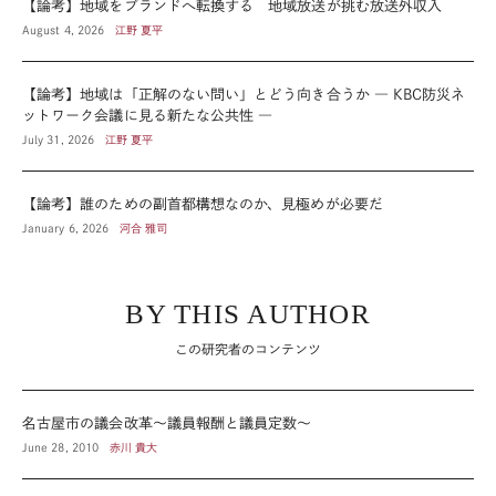
【論考】地域をブランドへ転換する 地域放送が挑む放送外収入
August 4, 2026
江野 夏平
【論考】地域は「正解のない問い」とどう向き合うか ― KBC防災ネ
ットワーク会議に見る新たな公共性 ―
July 31, 2026
江野 夏平
【論考】誰のための副首都構想なのか、見極めが必要だ
January 6, 2026
河合 雅司
BY THIS AUTHOR
この研究者のコンテンツ
名古屋市の議会改革～議員報酬と議員定数～
June 28, 2010
赤川 貴大