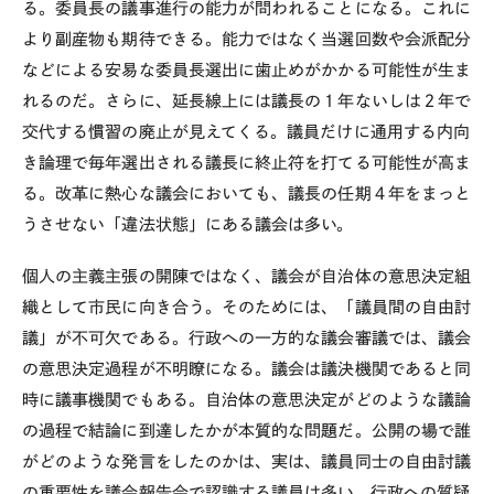
る。委員長の議事進行の能力が問われることになる。これに
より副産物も期待できる。能力ではなく当選回数や会派配分
などによる安易な委員長選出に歯止めがかかる可能性が生ま
れるのだ。さらに、延長線上には議長の１年ないしは２年で
交代する慣習の廃止が見えてくる。議員だけに通用する内向
き論理で毎年選出される議長に終止符を打てる可能性が高ま
る。改革に熱心な議会においても、議長の任期４年をまっと
うさせない「違法状態」にある議会は多い。
個人の主義主張の開陳ではなく、議会が自治体の意思決定組
織として市民に向き合う。そのためには、「議員間の自由討
議」が不可欠である。行政への一方的な議会審議では、議会
の意思決定過程が不明瞭になる。議会は議決機関であると同
時に議事機関でもある。自治体の意思決定がどのような議論
の過程で結論に到達したかが本質的な問題だ。公開の場で誰
がどのような発言をしたのかは、実は、議員同士の自由討議
の重要性を議会報告会で認識する議員は多い。行政への質疑