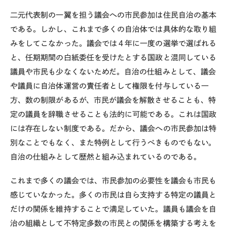
二元代表制の一翼を担う議会への市民参加は住民自治の基本
である。しかし、これまで多くの自治体では具体的な取り組
みをしてこなかった。議会では４年に一度の選挙で選ばれる
と、任期期間の白紙委任を受けたとする国政と混同している
議員や市民も少なくないためだ。自治の仕組みとして、議会
や議員に自治体運営の責任者として権限を付与している一
方、数の制限があるが、市民が議会を解散させることも、特
定の議員を辞職させることも法的に可能である。これは国政
には存在しない制度である。だから、議会への市民参加は特
別なことでもなく、また特例として行うべきものでもない。
自治の仕組みとして歴然と組み込まれているのである。
これまで多くの議会では、市民参加の必要性を議会も市民も
感じていなかった。多くの市民は自ら支持する特定の議員と
だけの関係を維持することで満足していた。議員も議会を自
治の組織として不特定多数の市民との関係を構築する考えを